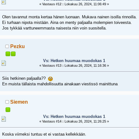
«
Vastaus #12 :
Lokakuu 26, 2024, 11:06:49 »
Olen tavannut monta kertaa hänen luonaan. Mukava nainen isoilla rinnoilla.
Ei turhaan nipota mistään. Aina on menty paljaalla molempien toiveesta.
Jos tykkää varttuneemmasta naisesta niin voin suositella.
Pezku
Vs: Hetken huumaa muodokas 1
«
Vastaus #13 :
Lokakuu 26, 2024, 11:16:36 »
Siis hetkinen paljaalla??
En muista tällaista mahdollisuutta ainakaan viestissö mainittuna
Siemen
Vs: Hetken huumaa muodokas 1
«
Vastaus #14 :
Lokakuu 26, 2024, 11:26:25 »
Koska viimeksi tuntuu et ei vastaa kellekkään.