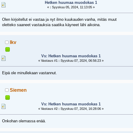
Hetken huumaa muodokas 1
«
:
Syyskuu 05, 2024, 11:13:05 »
Olen kirjoitellut ei vastaa ja nyt ilmo kuukauden vanha, mitäs muut
oletteko saaneet vastauksia saatika käyneet lähi aikoina.
Ikv
Vs: Hetken huumaa muodokas 1
«
Vastaus #1 :
Syyskuu 07, 2024, 06:56:23 »
Eipä ole minullekaan vastannut.
Siemen
Vs: Hetken huumaa muodokas 1
«
Vastaus #2 :
Syyskuu 07, 2024, 16:28:06 »
Onkohan olemassa enää.