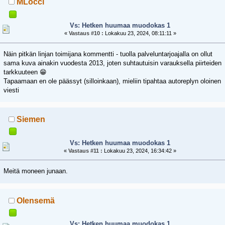
MLocci
Vs: Hetken huumaa muodokas 1
«
Vastaus #10 :
Lokakuu 23, 2024, 08:11:11 »
Näin pitkän linjan toimijana kommentti - tuolla palveluntarjoajalla on ollut
sama kuva ainakin vuodesta 2013, joten suhtautuisin varauksella piirteiden
tarkkuuteen 😁
Tapaamaan en ole päässyt (silloinkaan), mieliin tipahtaa autoreplyn oloinen
viesti
Siemen
Vs: Hetken huumaa muodokas 1
«
Vastaus #11 :
Lokakuu 23, 2024, 16:34:42 »
Meitä moneen junaan.
Olensemä
Vs: Hetken huumaa muodokas 1