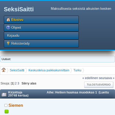
SeksiSaitti
Maksullisesta seksistä aikuisten kesken
Etusivu
Ohjeet
Kirjaudu
Rekisteröidy
Uutiset:
SeksiSaitti
Keskustelua paikkakunnittain
Turku
Hetken huumaa muodokas 1
« edellinen
seuraava »
Sivuja: [
1
]
2
3
Siirry alas
TULOSTUSVERSIO
Kirjoittaja
Aihe: Hetken huumaa muodokas 1 (Luettu
29748 kertaa)
Siemen