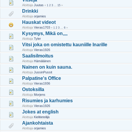
Aloittaja
Juutas
«
1
2
3
...
15
»
Drinkki
Aloittaja
orjamies
Hauskat videot
Aloittaja
Vieras1703
«
1
2
3
...
6
»
Kysymys, Mikä on,,,,
Aloittaja
Tyler
Vitsi joka on omistettu kauniille Inarille
Aloittaja
Vieras1926
Saalisilmoitus
Aloittaja
Hämäläinen
Nainen on kuin sauna.
Aloittaja
JussinPussit
Palpatine's Office
Aloittaja
Vieras1936
Ostoksilla
Aloittaja
Morjens
Risumies ja karhumies
Aloittaja
Vieras1926
Jokes at english
Aloittaja
Kielitieteilijä
Ajankohtaista
Aloittaja
orjamies