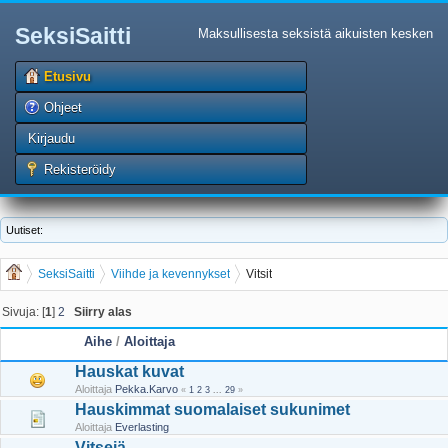
SeksiSaitti
Maksullisesta seksistä aikuisten kesken
Etusivu
Ohjeet
Kirjaudu
Rekisteröidy
Uutiset:
SeksiSaitti
Viihde ja kevennykset
Vitsit
Sivuja: [
1
]
2
Siirry alas
Aihe
/
Aloittaja
Hauskat kuvat
Aloittaja
Pekka.Karvo
«
1
2
3
...
29
»
Hauskimmat suomalaiset sukunimet
Aloittaja
Everlasting
Vitsejä