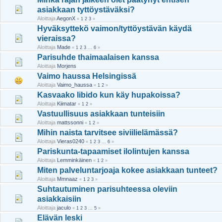
asiakkaan tyttöystäväksi?
Aloittaja
AegonX
«
1
2
3
»
Hyväksyttekö vaimon/tyttöystävän käydä
vieraissa?
Aloittaja
Made
«
1
2
3
...
6
»
Parisuhde thaimaalaisen kanssa
Aloittaja
Morjens
Vaimo haussa Helsingissä
Aloittaja
Vaimo_haussa
«
1
2
»
Kasvaako libido kun käy hupakoissa?
Aloittaja
Kiimatar
«
1
2
»
Vastuullisuus asiakkaan tunteisiin
Aloittaja
mattssonni
«
1
2
»
Mihin naista tarvitsee siviilielämässä?
Aloittaja
Vieras0240
«
1
2
3
...
6
»
Pariskunta-tapaamiset ilolintujen kanssa
Aloittaja
Lemminkäinen
«
1
2
»
Miten palveluntarjoaja kokee asiakkaan tunteet?
Aloittaja
Mmnaaz
«
1
2
3
»
Suhtautuminen parisuhteessa oleviin
asiakkaisiin
Aloittaja
jaculo
«
1
2
3
...
5
»
Elävän leski