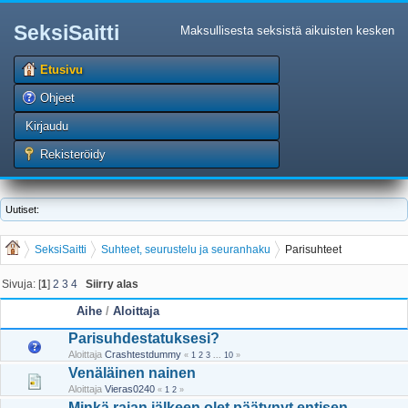
SeksiSaitti
Maksullisesta seksistä aikuisten kesken
Etusivu
Ohjeet
Kirjaudu
Rekisteröidy
Uutiset:
SeksiSaitti
Suhteet, seurustelu ja seuranhaku
Parisuhteet
Sivuja: [
1
]
2
3
4
Siirry alas
Aihe
/
Aloittaja
Parisuhdestatuksesi?
Aloittaja
Crashtestdummy
«
1
2
3
...
10
»
Venäläinen nainen
Aloittaja
Vieras0240
«
1
2
»
Minkä rajan jälkeen olet päätynyt entisen