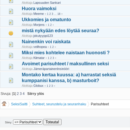
Aloittaja
Lapsuuden Sankari
Huora vaimoksi
Aloittaja
Meeme
«
1
2
3
...
18
»
Ukkomies ja omatunto
Aloittaja
Morjens
«
1
2
»
mistä nykyään edes löytää seuraa?
Aloittaja
jokutyyppi123
Nainenkin voi raiskata
Aloittaja
velihopea
«
1
2
»
Miksi mies kohtelee naistaan huonosti ?
Aloittaja
Kiimatar
«
1
2
3
»
Avoimet parisuhteet / maksullinen seksi
Aloittaja
JämeräpartainenInsinööri
Montako kertaa kuussa: a) harrastat seksiä
kumppanisi kanssa, b) masturboit?
Aloittaja
Globux
«
1
2
3
»
Sivuja: [
1
]
2
3
4
Siirry ylös
SeksiSaitti
Suhteet, seurustelu ja seuranhaku
Parisuhteet
Siirry: