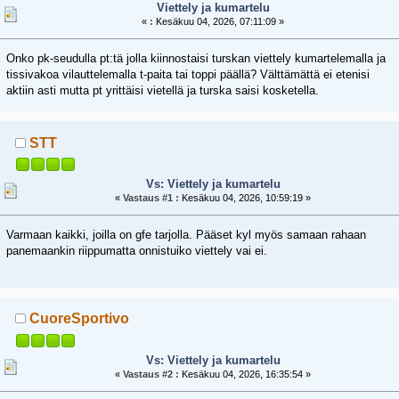
Viettely ja kumartelu
«
:
Kesäkuu 04, 2026, 07:11:09 »
Onko pk-seudulla pt:tä jolla kiinnostaisi turskan viettely kumartelemalla ja
tissivakoa vilauttelemalla t-paita tai toppi päällä? Välttämättä ei etenisi
aktiin asti mutta pt yrittäisi vietellä ja turska saisi kosketella.
STT
Vs: Viettely ja kumartelu
«
Vastaus #1 :
Kesäkuu 04, 2026, 10:59:19 »
Varmaan kaikki, joilla on gfe tarjolla. Pääset kyl myös samaan rahaan
panemaankin riippumatta onnistuiko viettely vai ei.
CuoreSportivo
Vs: Viettely ja kumartelu
«
Vastaus #2 :
Kesäkuu 04, 2026, 16:35:54 »