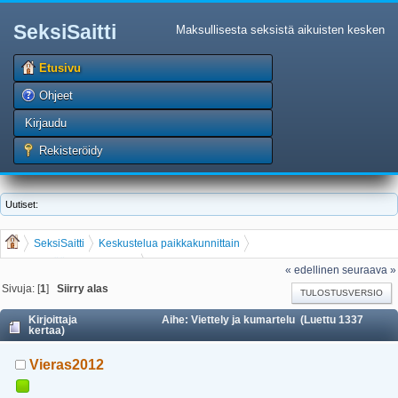
SeksiSaitti
Maksullisesta seksistä aikuisten kesken
Etusivu
Ohjeet
Kirjaudu
Rekisteröidy
Uutiset:
SeksiSaitti
Keskustelua paikkakunnittain
Helsinki/pääkaupunkiseutu
Viettely ja kumartelu
« edellinen
seuraava »
Sivuja: [
1
]
Siirry alas
TULOSTUSVERSIO
Kirjoittaja
Aihe: Viettely ja kumartelu (Luettu 1337
kertaa)
Vieras2012