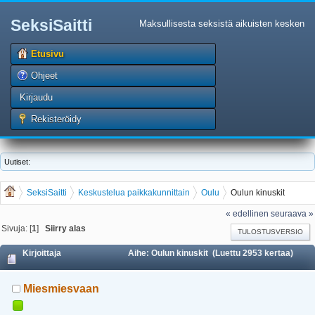
SeksiSaitti
Maksullisesta seksistä aikuisten kesken
Etusivu
Ohjeet
Kirjaudu
Rekisteröidy
Uutiset:
SeksiSaitti
Keskustelua paikkakunnittain
Oulu
Oulun kinuskit
« edellinen
seuraava »
Sivuja: [
1
]
Siirry alas
TULOSTUSVERSIO
Kirjoittaja
Aihe: Oulun kinuskit (Luettu 2953 kertaa)
Miesmiesvaan