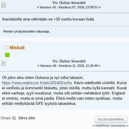
Vs: Oulun kinuskit
«
Vastaus #5 :
Kesäkuu 07, 2026, 23:58:51 »
Aasialaisille aina vähintään se +10 vuotta kuvaan lisää.
Pienten yksityiskohtien rakastaja.
Miskali
Vs: Oulun kinuskit
«
Vastaus #6 :
Kesäkuu 11, 2026, 11:26:49 »
Oli jokin aika sitten Oulussa ja nyt tullut takaisin,
https://www.realescort.fi/ads/201405/sofia
. Kävin edellisellä visiitillä. Kuvia
ei verifioitu ja kommentit blokattu, joten riskillä, mutta kyllä kannatti. Kuvat
ehkä vanhoja, tyyli muuttunut, mutta silti erittäin viehättävä tyttö. Englanti
ei onnistu, mutta ei siinä jutella. Ehkä meillä vain sitten synkkasi, mutta
erittäin miellyttävää GFE tyylistä rakastelua.
Sivuja: [
1
]
Siirry ylös
TULOSTUSVERSIO
« edellinen
seuraava »