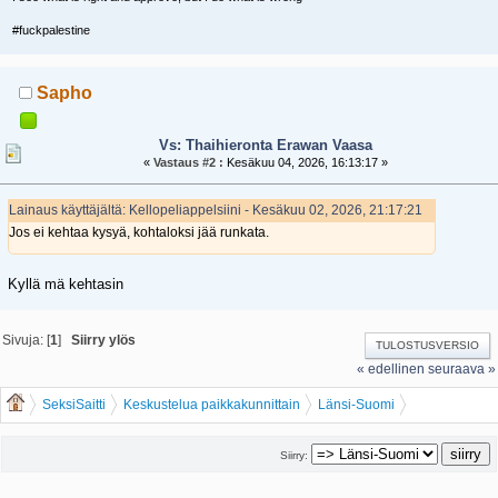
#fuckpalestine
Sapho
Vs: Thaihieronta Erawan Vaasa
«
Vastaus #2 :
Kesäkuu 04, 2026, 16:13:17 »
Lainaus käyttäjältä: Kellopeliappelsiini - Kesäkuu 02, 2026, 21:17:21
Jos ei kehtaa kysyä, kohtaloksi jää runkata.
Kyllä mä kehtasin
Sivuja: [
1
]
Siirry ylös
TULOSTUSVERSIO
« edellinen
seuraava »
SeksiSaitti
Keskustelua paikkakunnittain
Länsi-Suomi
Thaihieronta Erawan Vaasa
Siirry: