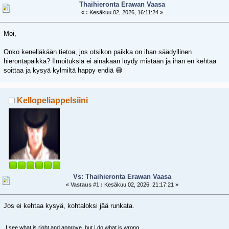
Thaihieronta Erawan Vaasa
«
:
Kesäkuu 02, 2026, 16:11:24 »
Moi,
Onko kenelläkään tietoa, jos otsikon paikka on ihan säädyllinen
hierontapaikka? Ilmoituksia ei ainakaan löydy mistään ja ihan en kehtaa
soittaa ja kysyä kylmiltä happy endiä 😅
Kellopeliappelsiini
Vs: Thaihieronta Erawan Vaasa
«
Vastaus #1 :
Kesäkuu 02, 2026, 21:17:21 »
Jos ei kehtaa kysyä, kohtaloksi jää runkata.
I see what is right and approve, but I do what is wrong