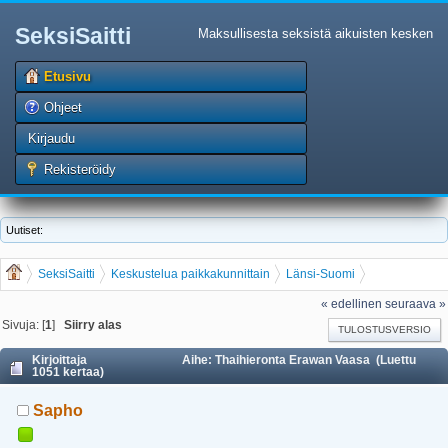
SeksiSaitti
Maksullisesta seksistä aikuisten kesken
Etusivu
Ohjeet
Kirjaudu
Rekisteröidy
Uutiset:
SeksiSaitti
Keskustelua paikkakunnittain
Länsi-Suomi
Thaihieronta Erawan Vaasa
« edellinen
seuraava »
Sivuja: [
1
]
Siirry alas
TULOSTUSVERSIO
Kirjoittaja
Aihe: Thaihieronta Erawan Vaasa (Luettu
1051 kertaa)
Sapho