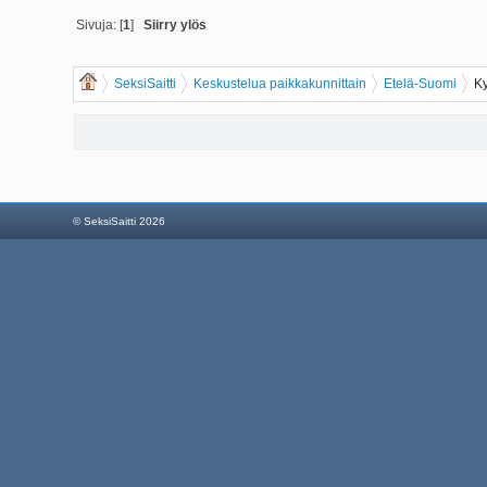
Sivuja: [
1
]
Siirry ylös
SeksiSaitti
Keskustelua paikkakunnittain
Etelä-Suomi
K
© SeksiSaitti 2026