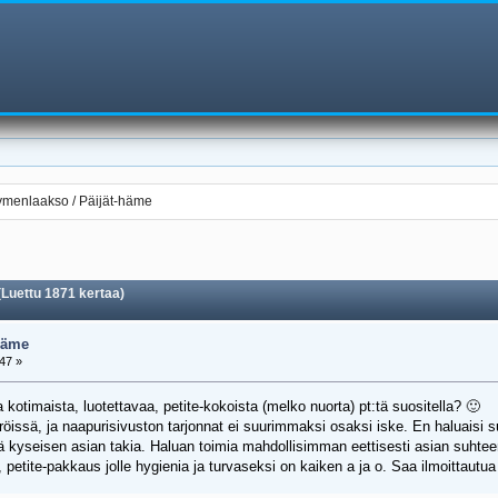
ymenlaakso / Päijät-häme
Luettu 1871 kertaa)
häme
47 »
la kotimaista, luotettavaa, petite-kokoista (melko nuorta) pt:tä suositella? 🙂
issä, ja naapurisivuston tarjonnat ei suurimmaksi osaksi iske. En haluaisi 
 kyseisen asian takia. Haluan toimia mahdollisimman eettisesti asian suhtee
etite-pakkaus jolle hygienia ja turvaseksi on kaiken a ja o. Saa ilmoittautua ja