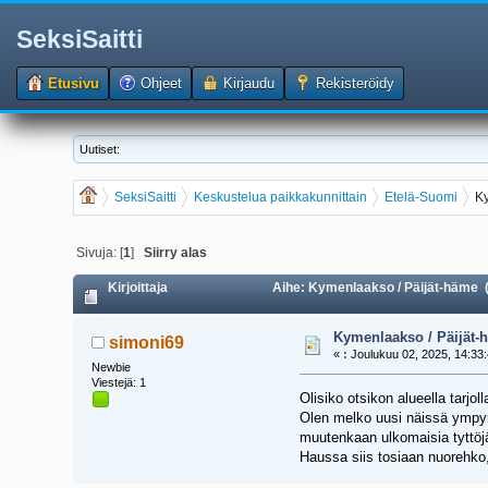
SeksiSaitti
Etusivu
Ohjeet
Kirjaudu
Rekisteröidy
Uutiset:
SeksiSaitti
Keskustelua paikkakunnittain
Etelä-Suomi
K
Sivuja: [
1
]
Siirry alas
Kirjoittaja
Aihe: Kymenlaakso / Päijät-häme (
Kymenlaakso / Päijät-
simoni69
«
:
Joulukuu 02, 2025, 14:33:
Newbie
Viestejä: 1
Olisiko otsikon alueella tarjol
Olen melko uusi näissä ympyrö
muutenkaan ulkomaisia tyttöjä
Haussa siis tosiaan nuorehko, p