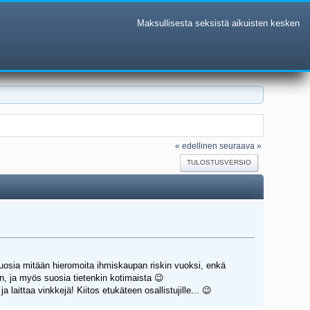
Maksullisesta seksistä aikuisten kesken
« edellinen
seuraava »
TULOSTUSVERSIO
suosia mitään hieromoita ihmiskaupan riskin vuoksi, enkä
n, ja myös suosia tietenkin kotimaista 😉
 laittaa vinkkejä! Kiitos etukäteen osallistujille... 😉