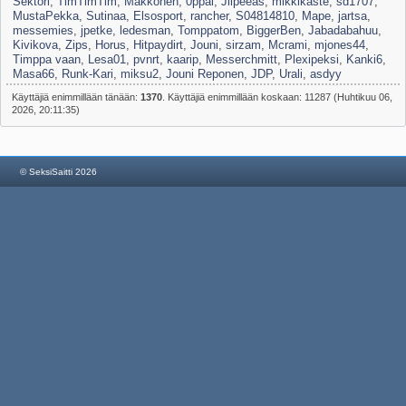
Sektori
,
TimTimTim
,
Makkonen
,
0ppai
,
Jiipeeäs
,
mikkikaste
,
sd1707
,
MustaPekka
,
Sutinaa
,
Elsosport
,
rancher
,
S04814810
,
Mape
,
jartsa
,
messemies
,
jpetke
,
ledesman
,
Tomppatom
,
BiggerBen
,
Jabadabahuu
,
Kivikova
,
Zips
,
Horus
,
Hitpaydirt
,
Jouni
,
sirzam
,
Mcrami
,
mjones44
,
Timppa vaan
,
Lesa01
,
pvnrt
,
kaarip
,
Messerchmitt
,
Plexipeksi
,
Kanki6
,
Masa66
,
Runk-Kari
,
miksu2
,
Jouni Reponen
,
JDP
,
Urali
,
asdyy
Käyttäjiä enimmillään tänään:
1370
. Käyttäjiä enimmillään koskaan: 11287 (Huhtikuu 06,
2026, 20:11:35)
© SeksiSaitti 2026