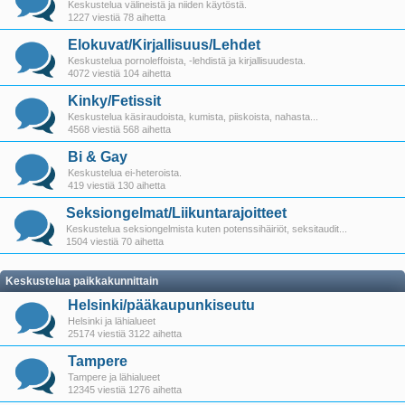
Keskustelua välineistä ja niiden käytöstä.
1227 viestiä 78 aihetta
Elokuvat/Kirjallisuus/Lehdet
Keskustelua pornoleffoista, -lehdistä ja kirjallisuudesta.
4072 viestiä 104 aihetta
Kinky/Fetissit
Keskustelua käsiraudoista, kumista, piiskoista, nahasta...
4568 viestiä 568 aihetta
Bi & Gay
Keskustelua ei-heteroista.
419 viestiä 130 aihetta
Seksiongelmat/Liikuntarajoitteet
Keskustelua seksiongelmista kuten potenssihäiriöt, seksitaudit...
1504 viestiä 70 aihetta
Keskustelua paikkakunnittain
Helsinki/pääkaupunkiseutu
Helsinki ja lähialueet
25174 viestiä 3122 aihetta
Tampere
Tampere ja lähialueet
12345 viestiä 1276 aihetta