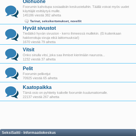
Olohuone
Foorumin kahvitupa sosiaalisiin keskusteluihin. Täällä voivat myös uudet
käyttäjät esittäytyä muille.
145186 viestiä 382 aihetta
Tarinat, seksikertomukset, novellit
Hyvät sivustot
Tiedätkö hyvän sivuston - kerro ihmeessä muillekin. (Ei kuitenkaan
hakkeroituja sivuja eikä laittomuuksia!)
1670 viestiä 79 aihetta
Vitsit
Onko sinulla vitsi, joka saa ihmiset kierimään naurusta...
1232 viestiä 37 aihetta
Pelit
Foorumin peliketjut
70925 viestiä 65 aihetta
Kaatopaikka
Tämä osio on pyhitetty kaikelle foorumiin kuulumattomalle.
22137 viestiä 267 aihetta
SeksiSaitti - Informaatiokeskus