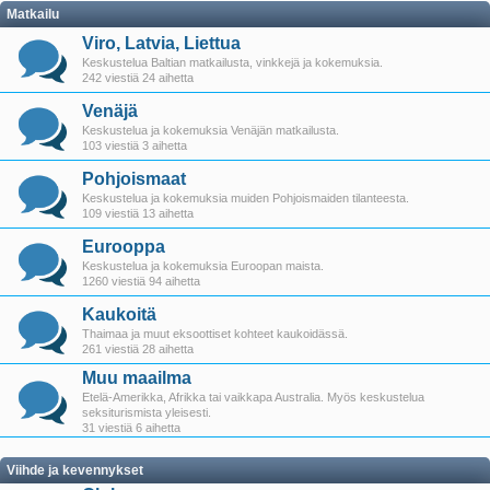
Matkailu
Viro, Latvia, Liettua
Keskustelua Baltian matkailusta, vinkkejä ja kokemuksia.
242 viestiä 24 aihetta
Venäjä
Keskustelua ja kokemuksia Venäjän matkailusta.
103 viestiä 3 aihetta
Pohjoismaat
Keskustelua ja kokemuksia muiden Pohjoismaiden tilanteesta.
109 viestiä 13 aihetta
Eurooppa
Keskustelua ja kokemuksia Euroopan maista.
1260 viestiä 94 aihetta
Kaukoitä
Thaimaa ja muut eksoottiset kohteet kaukoidässä.
261 viestiä 28 aihetta
Muu maailma
Etelä-Amerikka, Afrikka tai vaikkapa Australia. Myös keskustelua
seksiturismista yleisesti.
31 viestiä 6 aihetta
Viihde ja kevennykset