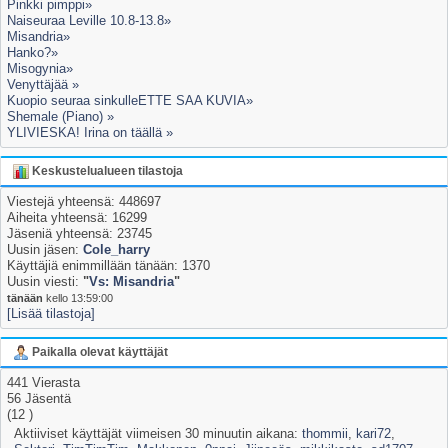
Pinkki pimppi»
Naiseuraa Leville 10.8-13.8»
Misandria»
Hanko?»
Misogynia»
Venyttäjää »
Kuopio seuraa sinkulleETTE SAA KUVIA»
Shemale (Piano) »
YLIVIESKA! Irina on täällä »
Keskustelualueen tilastoja
Viestejä yhteensä: 448697
Aiheita yhteensä: 16299
Jäseniä yhteensä: 23745
Uusin jäsen:
Cole_harry
Käyttäjiä enimmillään tänään: 1370
Uusin viesti:
"
Vs: Misandria
"
tänään
kello 13:59:00
[Lisää tilastoja]
Paikalla olevat käyttäjät
441 Vierasta
56 Jäsentä
(12 )
Aktiiviset käyttäjät viimeisen 30 minuutin aikana:
thommii
,
kari72
,