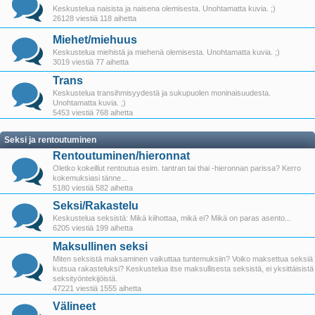
Keskustelua naisista ja naisena olemisesta. Unohtamatta kuvia. ;)
26128 viestiä 118 aihetta
Miehet/miehuus
Keskustelua miehistä ja miehenä olemisesta. Unohtamatta kuvia. ;)
3019 viestiä 77 aihetta
Trans
Keskustelua transihmisyydestä ja sukupuolen moninaisuudesta.
Unohtamatta kuvia. ;)
5453 viestiä 768 aihetta
Seksi ja rentoutuminen
Rentoutuminen/hieronnat
Oletko kokeillut rentoutua esim. tantran tai thai -hieronnan parissa? Kerro
kokemuksiasi tänne...
5180 viestiä 582 aihetta
Seksi/Rakastelu
Keskustelua seksistä: Mikä kiihottaa, mikä ei? Mikä on paras asento...
6205 viestiä 199 aihetta
Maksullinen seksi
Miten seksistä maksaminen vaikuttaa tuntemuksiin? Voiko maksettua seksiä
kutsua rakasteluksi? Keskustelua itse maksullisesta seksistä, ei yksittäisistä
seksityöntekijöistä.
47221 viestiä 1555 aihetta
Välineet