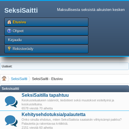
SeksiSaitti
Maksullisesta seksistä aikuisten kesken
Etusivu
Ohjeet
Kirjaudu
Rekisteröidy
Uutiset:
SeksiSaitti
SeksiSaitti - Etusivu
Seksisaitti
SeksiSaitilla tapahtuu
Keskustelualueen säännöt, tiedotteet sekä muutokset esiteltyinä ja
keskusteltuina.
6578 viestiä 70 aihetta
Kehitysehdotuksia/palautetta
Onko sinulla ehdotus, miten SeksiSaitista saataisiin viihtyisämpi paikka?
Palautetta ja rakentavaa kritiikkiä.
2151 viestiä 60 aihetta