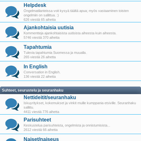
Helpdesk
Ongelmatilanteissa voit kysyä täältä apua; myös vastaaminen toisten
ongelmiin on sallittua. :)
626 viestiä 65 aihetta
Ajankohtaisia uutisia
Kommentteja ajankohtaisista uutisista aiheesta kuin aiheesta.
5746 viestiä 370 aihetta
Tapahtumia
Tulevia tapahtumia Suomessa ja muualla.
265 viestiä 26 aihetta
In English
Conversation in English.
136 viestiä 22 aihetta
Suhteet, seurustelu ja seuranhaku
Nettideitit/seuranhaku
Iskuyritykset, kokemukset ja vinkit muille kumppania etsiville. Seuranhaku
sallittu.
4411 viestiä 776 aihetta
Parisuhteet
Keskustelua parisuhteista, ongelmista ja onnistumisista...
2612 viestiä 66 aihetta
Naiset/naiseus