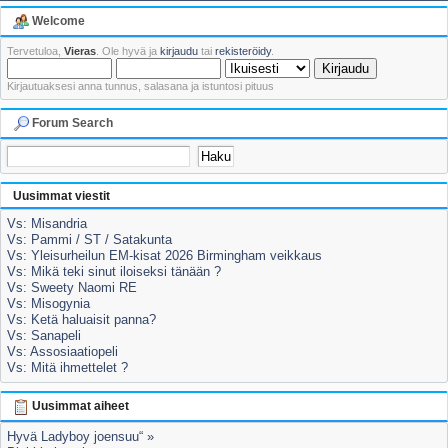
Welcome
Tervetuloa,
Vieras
. Ole hyvä ja
kirjaudu
tai
rekisteröidy
.
Kirjautuaksesi anna tunnus, salasana ja istuntosi pituus
Forum Search
Uusimmat viestit
Vs: Misandria
Vs: Pammi / ST / Satakunta
Vs: Yleisurheilun EM-kisat 2026 Birmingham veikkaus
Vs: Mikä teki sinut iloiseksi tänään ?
Vs: Sweety Naomi RE
Vs: Misogynia
Vs: Ketä haluaisit panna?
Vs: Sanapeli
Vs: Assosiaatiopeli
Vs: Mitä ihmettelet ?
Uusimmat aiheet
Hyvä Ladyboy joensuu“ »