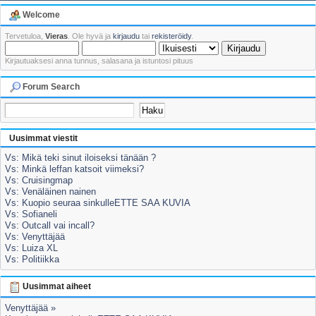
Welcome
Tervetuloa,
Vieras
. Ole hyvä ja
kirjaudu
tai
rekisteröidy
.
Kirjautuaksesi anna tunnus, salasana ja istuntosi pituus
Forum Search
Uusimmat viestit
Vs: Mikä teki sinut iloiseksi tänään ?
Vs: Minkä leffan katsoit viimeksi?
Vs: Cruisingmap
Vs: Venäläinen nainen
Vs: Kuopio seuraa sinkulleETTE SAA KUVIA
Vs: Sofianeli
Vs: Outcall vai incall?
Vs: Venyttäjää
Vs: Luiza XL
Vs: Politiikka
Uusimmat aiheet
Venyttäjää »