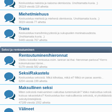
Keskustelua naisista ja naisena olemisesta. Unohtamatta kuvia. ;)
26119 viestiä 118 aihetta
Miehet/miehuus
Keskustelua miehistä ja miehenä olemisesta. Unohtamatta kuvia. ;)
3019 viestiä 77 aihetta
Trans
Keskustelua transihmisyydestä ja sukupuolen moninaisuudesta.
Unohtamatta kuvia. ;)
5449 viestiä 767 aihetta
Seksi ja rentoutuminen
Rentoutuminen/hieronnat
Oletko kokeillut rentoutua esim. tantran tai thai -hieronnan parissa? Kerro
kokemuksiasi tänne...
5179 viestiä 582 aihetta
Seksi/Rakastelu
Keskustelua seksistä: Mikä kiihottaa, mikä ei? Mikä on paras asento...
6204 viestiä 199 aihetta
Maksullinen seksi
Miten seksistä maksaminen vaikuttaa tuntemuksiin? Voiko maksettua seksiä
kutsua rakasteluksi? Keskustelua itse maksullisesta seksistä, ei yksittäisistä
seksityöntekijöistä.
47189 viestiä 1552 aihetta
Välineet