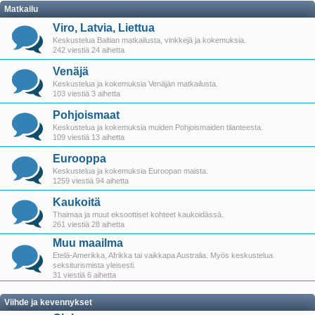
Matkailu
Viro, Latvia, Liettua
Keskustelua Baltian matkailusta, vinkkejä ja kokemuksia.
242 viestiä 24 aihetta
Venäjä
Keskustelua ja kokemuksia Venäjän matkailusta.
103 viestiä 3 aihetta
Pohjoismaat
Keskustelua ja kokemuksia muiden Pohjoismaiden tilanteesta.
109 viestiä 13 aihetta
Eurooppa
Keskustelua ja kokemuksia Euroopan maista.
1259 viestiä 94 aihetta
Kaukoitä
Thaimaa ja muut eksoottiset kohteet kaukoidässä.
261 viestiä 28 aihetta
Muu maailma
Etelä-Amerikka, Afrikka tai vaikkapa Australia. Myös keskustelua
seksiturismista yleisesti.
31 viestiä 6 aihetta
Viihde ja kevennykset