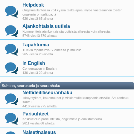
Helpdesk
Ongelmatilanteissa voit kysyä täältä apua; myös vastaaminen toisten
ongelmiin on sallittua. :)
626 viestiä 65 aihetta
Ajankohtaisia uutisia
Kommentteja ajankohtaisista uutisista aiheesta kuin aiheesta.
5746 viestiä 370 aihetta
Tapahtumia
Tulevia tapahtumia Suomessa ja muualla.
265 viestiä 26 aihetta
In English
Conversation in English.
136 viestiä 22 aihetta
Suhteet, seurustelu ja seuranhaku
Nettideitit/seuranhaku
Iskuyritykset, kokemukset ja vinkit muille kumppania etsiville. Seuranhaku
sallittu.
4410 viestiä 775 aihetta
Parisuhteet
Keskustelua parisuhteista, ongelmista ja onnistumisista...
2611 viestiä 66 aihetta
Naiset/naiseus