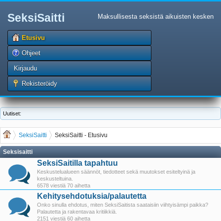
SeksiSaitti
Maksullisesta seksistä aikuisten kesken
Etusivu
Ohjeet
Kirjaudu
Rekisteröidy
Uutiset:
SeksiSaitti
SeksiSaitti - Etusivu
Seksisaitti
SeksiSaitilla tapahtuu
Keskustelualueen säännöt, tiedotteet sekä muutokset esiteltyinä ja
keskusteltuina.
6578 viestiä 70 aihetta
Kehitysehdotuksia/palautetta
Onko sinulla ehdotus, miten SeksiSaitista saataisiin viihtyisämpi paikka?
Palautetta ja rakentavaa kritiikkiä.
2151 viestiä 60 aihetta