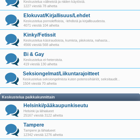
Keskustelua välineistä ja niiden käytöstä.
1227 viestiä 78 aihetta
Elokuvat/Kirjallisuus/Lehdet
Keskustelua pornoleffoista, -lehdistä ja kirjallisuudesta.
4071 viestiä 104 aihetta
Kinky/Fetissit
Keskustelua käsiraudoista, kumista, piiskoista, nahasta...
4566 viestiä 568 aihetta
Bi & Gay
Keskustelua ei-heteroista.
419 viestiä 130 aihetta
Seksiongelmat/Liikuntarajoitteet
Keskustelua seksiongelmista kuten potenssihäiriöt, seksitaudit...
1504 viestiä 70 aihetta
Keskustelua paikkakunnittain
Helsinki/pääkaupunkiseutu
Helsinki ja lähialueet
25167 viestiä 3122 aihetta
Tampere
Tampere ja lähialueet
12342 viestiä 1276 aihetta