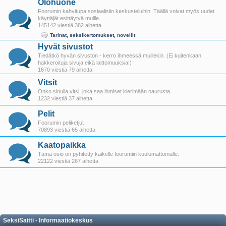
Olohuone
Foorumin kahvitupa sosiaalisiin keskusteluihin. Täällä voivat myös uudet
käyttäjät esittäytyä muille.
145142 viestiä 382 aihetta
Tarinat, seksikertomukset, novellit
Hyvät sivustot
Tiedätkö hyvän sivuston - kerro ihmeessä muillekin. (Ei kuitenkaan
hakkeroituja sivuja eikä laittomuuksia!)
1670 viestiä 79 aihetta
Vitsit
Onko sinulla vitsi, joka saa ihmiset kierimään naurusta...
1232 viestiä 37 aihetta
Pelit
Foorumin peliketjut
70893 viestiä 65 aihetta
Kaatopaikka
Tämä osio on pyhitetty kaikelle foorumiin kuulumattomalle.
22122 viestiä 267 aihetta
SeksiSaitti - Informaatiokeskus