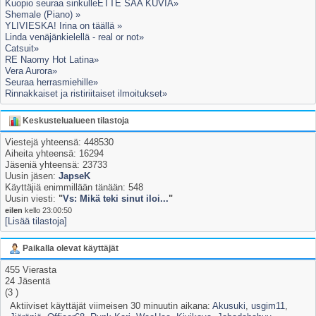
Kuopio seuraa sinkulleETTE SAA KUVIA»
Shemale (Piano) »
YLIVIESKA! Irina on täällä »
Linda venäjänkielellä - real or not»
Catsuit»
RE Naomy Hot Latina»
Vera Aurora»
Seuraa herrasmiehille»
Rinnakkaiset ja ristiriitaiset ilmoitukset»
Keskustelualueen tilastoja
Viestejä yhteensä: 448530
Aiheita yhteensä: 16294
Jäseniä yhteensä: 23733
Uusin jäsen:
JapseK
Käyttäjiä enimmillään tänään: 548
Uusin viesti:
"
Vs: Mikä teki sinut iloi...
"
eilen
kello 23:00:50
[Lisää tilastoja]
Paikalla olevat käyttäjät
455 Vierasta
24 Jäsentä
(3 )
Aktiiviset käyttäjät viimeisen 30 minuutin aikana:
Akusuki
,
usgim11
,