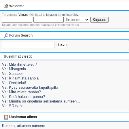
Welcome
Tervetuloa,
Vieras
. Ole hyvä ja
kirjaudu
tai
rekisteröidy
.
Kirjautuaksesi anna tunnus, salasana ja istuntosi pituus
Forum Search
Uusimmat viestit
Vs: Mitä ihmettelet ?
Vs: Misogynia
Vs: Sanapeli
Vs: Kirjaimista sanoja
Vs: Onnittelut!
Vs: Kysy seuraavalta kirjoittajalta
Vs: Mitä mietit tänään?
Vs: Ketä haluaisit panna?
Vs: Minulla on ongelmia seksielämä suhteen...
Vs: SD tytöt
Uusimmat aiheet
Kurikka, aikuinen nainen»