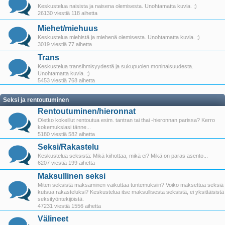
Keskustelua naisista ja naisena olemisesta. Unohtamatta kuvia. ;)
26130 viestiä 118 aihetta
Miehet/miehuus
Keskustelua miehistä ja miehenä olemisesta. Unohtamatta kuvia. ;)
3019 viestiä 77 aihetta
Trans
Keskustelua transihmisyydestä ja sukupuolen moninaisuudesta.
Unohtamatta kuvia. ;)
5453 viestiä 768 aihetta
Seksi ja rentoutuminen
Rentoutuminen/hieronnat
Oletko kokeillut rentoutua esim. tantran tai thai -hieronnan parissa? Kerro
kokemuksiasi tänne...
5180 viestiä 582 aihetta
Seksi/Rakastelu
Keskustelua seksistä: Mikä kiihottaa, mikä ei? Mikä on paras asento...
6207 viestiä 199 aihetta
Maksullinen seksi
Miten seksistä maksaminen vaikuttaa tuntemuksiin? Voiko maksettua seksiä
kutsua rakasteluksi? Keskustelua itse maksullisesta seksistä, ei yksittäisistä
seksityöntekijöistä.
47231 viestiä 1556 aihetta
Välineet