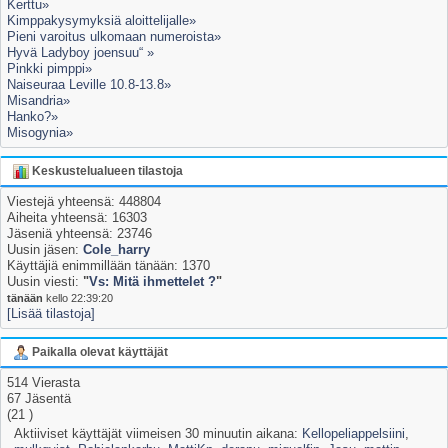
Kerttu»
Kimppakysymyksiä aloittelijalle»
Pieni varoitus ulkomaan numeroista»
Hyvä Ladyboy joensuu“ »
Pinkki pimppi»
Naiseuraa Leville 10.8-13.8»
Misandria»
Hanko?»
Misogynia»
Keskustelualueen tilastoja
Viestejä yhteensä: 448804
Aiheita yhteensä: 16303
Jäseniä yhteensä: 23746
Uusin jäsen:
Cole_harry
Käyttäjiä enimmillään tänään: 1370
Uusin viesti:
"
Vs: Mitä ihmettelet ?
"
tänään
kello 22:39:20
[Lisää tilastoja]
Paikalla olevat käyttäjät
514 Vierasta
67 Jäsentä
(21 )
Aktiiviset käyttäjät viimeisen 30 minuutin aikana:
Kellopeliappelsiini
,