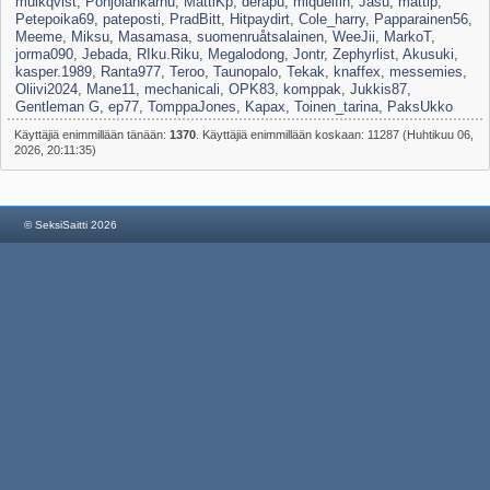
mulkqvist
,
Pohjolankarhu
,
MattiKp
,
derapu
,
miquelfin
,
Jasu
,
mattip
,
Petepoika69
,
pateposti
,
PradBitt
,
Hitpaydirt
,
Cole_harry
,
Papparainen56
,
Meeme
,
Miksu
,
Masamasa
,
suomenruåtsalainen
,
WeeJii
,
MarkoT
,
jorma090
,
Jebada
,
RIku.Riku
,
Megalodong
,
Jontr
,
Zephyrlist
,
Akusuki
,
kasper.1989
,
Ranta977
,
Teroo
,
Taunopalo
,
Tekak
,
knaffex
,
messemies
,
Oliivi2024
,
Mane11
,
mechanicali
,
OPK83
,
komppak
,
Jukkis87
,
Gentleman G
,
ep77
,
TomppaJones
,
Kapax
,
Toinen_tarina
,
PaksUkko
Käyttäjiä enimmillään tänään:
1370
. Käyttäjiä enimmillään koskaan: 11287 (Huhtikuu 06,
2026, 20:11:35)
© SeksiSaitti 2026