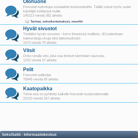
Olohuone
Foorumin kahvitupa sosiaalisiin keskusteluihin. Täällä voivat myös uudet
käyttäjät esittäytyä muille.
145213 viestiä 382 aihetta
Tarinat, seksikertomukset, novellit
Hyvät sivustot
Tiedätkö hyvän sivuston - kerro ihmeessä muillekin. (Ei kuitenkaan
hakkeroituja sivuja eikä laittomuuksia!)
1670 viestiä 79 aihetta
Vitsit
Onko sinulla vitsi, joka saa ihmiset kierimään naurusta...
1232 viestiä 37 aihetta
Pelit
Foorumin peliketjut
70945 viestiä 65 aihetta
Kaatopaikka
Tämä osio on pyhitetty kaikelle foorumiin kuulumattomalle.
22153 viestiä 267 aihetta
SeksiSaitti - Informaatiokeskus