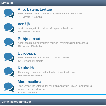
Matkailu
Viro, Latvia, Liettua
Keskustelua Baltian matkailusta, vinkkejä ja kokemuksia.
242 viestiä 24 aihetta
Venäjä
Keskustelua ja kokemuksia Venäjän matkailusta.
103 viestiä 3 aihetta
Pohjoismaat
Keskustelua ja kokemuksia muiden Pohjoismaiden tilanteesta.
109 viestiä 13 aihetta
Eurooppa
Keskustelua ja kokemuksia Euroopan maista.
1260 viestiä 94 aihetta
Kaukoitä
Thaimaa ja muut eksoottiset kohteet kaukoidässä.
262 viestiä 28 aihetta
Muu maailma
Etelä-Amerikka, Afrikka tai vaikkapa Australia. Myös keskustelua
seksiturismista yleisesti.
31 viestiä 6 aihetta
Viihde ja kevennykset