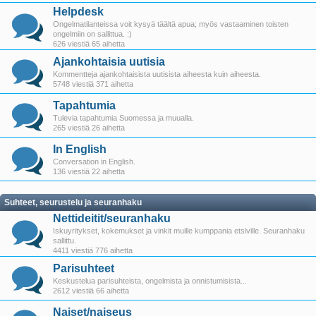
Helpdesk
Ongelmatilanteissa voit kysyä täältä apua; myös vastaaminen toisten
ongelmiin on sallittua. :)
626 viestiä 65 aihetta
Ajankohtaisia uutisia
Kommentteja ajankohtaisista uutisista aiheesta kuin aiheesta.
5748 viestiä 371 aihetta
Tapahtumia
Tulevia tapahtumia Suomessa ja muualla.
265 viestiä 26 aihetta
In English
Conversation in English.
136 viestiä 22 aihetta
Suhteet, seurustelu ja seuranhaku
Nettideitit/seuranhaku
Iskuyritykset, kokemukset ja vinkit muille kumppania etsiville. Seuranhaku
sallittu.
4411 viestiä 776 aihetta
Parisuhteet
Keskustelua parisuhteista, ongelmista ja onnistumisista...
2612 viestiä 66 aihetta
Naiset/naiseus