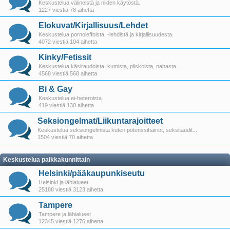
Keskustelua välineistä ja niiden käytöstä.
1227 viestiä 78 aihetta
Elokuvat/Kirjallisuus/Lehdet
Keskustelua pornoleffoista, -lehdistä ja kirjallisuudesta.
4072 viestiä 104 aihetta
Kinky/Fetissit
Keskustelua käsiraudoista, kumista, piiskoista, nahasta...
4568 viestiä 568 aihetta
Bi & Gay
Keskustelua ei-heteroista.
419 viestiä 130 aihetta
Seksiongelmat/Liikuntarajoitteet
Keskustelua seksiongelmista kuten potenssihäiriöt, seksitaudit...
1504 viestiä 70 aihetta
Keskustelua paikkakunnittain
Helsinki/pääkaupunkiseutu
Helsinki ja lähialueet
25188 viestiä 3123 aihetta
Tampere
Tampere ja lähialueet
12345 viestiä 1276 aihetta