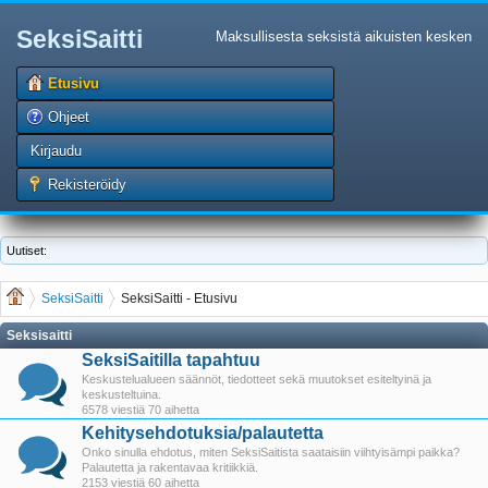
SeksiSaitti
Maksullisesta seksistä aikuisten kesken
Etusivu
Ohjeet
Kirjaudu
Rekisteröidy
Uutiset:
SeksiSaitti
SeksiSaitti - Etusivu
Seksisaitti
SeksiSaitilla tapahtuu
Keskustelualueen säännöt, tiedotteet sekä muutokset esiteltyinä ja
keskusteltuina.
6578 viestiä 70 aihetta
Kehitysehdotuksia/palautetta
Onko sinulla ehdotus, miten SeksiSaitista saataisiin viihtyisämpi paikka?
Palautetta ja rakentavaa kritiikkiä.
2153 viestiä 60 aihetta