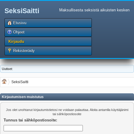
SeksiSaitti
Maksullisesta seksistä aikuisten kesken
Etusivu
Ohjeet
Kirjaudu
Rekisteröidy
Uutiset:
SeksiSaitti
Kirjautumisen muistutus
Jos olet unohtanut kirjautumistietosi ne voidaan palauttaa. Aloita antamlla käyttäjänimi
tai sähköpostiosoite
Tunnus tai sähköpostiosoite: