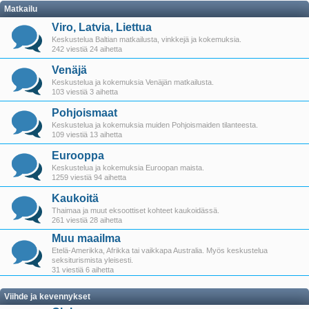
Matkailu
Viro, Latvia, Liettua
Keskustelua Baltian matkailusta, vinkkejä ja kokemuksia.
242 viestiä 24 aihetta
Venäjä
Keskustelua ja kokemuksia Venäjän matkailusta.
103 viestiä 3 aihetta
Pohjoismaat
Keskustelua ja kokemuksia muiden Pohjoismaiden tilanteesta.
109 viestiä 13 aihetta
Eurooppa
Keskustelua ja kokemuksia Euroopan maista.
1259 viestiä 94 aihetta
Kaukoitä
Thaimaa ja muut eksoottiset kohteet kaukoidässä.
261 viestiä 28 aihetta
Muu maailma
Etelä-Amerikka, Afrikka tai vaikkapa Australia. Myös keskustelua
seksiturismista yleisesti.
31 viestiä 6 aihetta
Viihde ja kevennykset