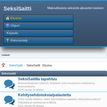
SeksiSaitti
Maksullisesta seksistä aikuisten kesken
Etusivu
Ohjeet
Kirjaudu
Rekisteröidy
Uutiset:
SeksiSaitti
SeksiSaitti - Etusivu
Seksisaitti
SeksiSaitilla tapahtuu
Keskustelualueen säännöt, tiedotteet sekä muutokset esiteltyinä ja
keskusteltuina.
6578 viestiä 70 aihetta
Kehitysehdotuksia/palautetta
Onko sinulla ehdotus, miten SeksiSaitista saataisiin viihtyisämpi paikka?
Palautetta ja rakentavaa kritiikkiä.
2151 viestiä 60 aihetta