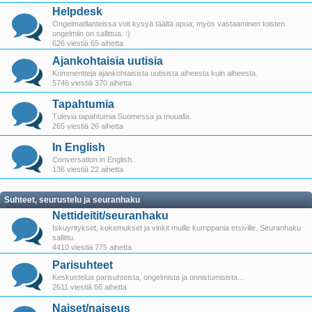
Helpdesk
Ongelmatilanteissa voit kysyä täältä apua; myös vastaaminen toisten
ongelmiin on sallittua. :)
626 viestiä 65 aihetta
Ajankohtaisia uutisia
Kommentteja ajankohtaisista uutisista aiheesta kuin aiheesta.
5746 viestiä 370 aihetta
Tapahtumia
Tulevia tapahtumia Suomessa ja muualla.
265 viestiä 26 aihetta
In English
Conversation in English.
136 viestiä 22 aihetta
Suhteet, seurustelu ja seuranhaku
Nettideitit/seuranhaku
Iskuyritykset, kokemukset ja vinkit muille kumppania etsiville. Seuranhaku
sallittu.
4410 viestiä 775 aihetta
Parisuhteet
Keskustelua parisuhteista, ongelmista ja onnistumisista...
2611 viestiä 66 aihetta
Naiset/naiseus