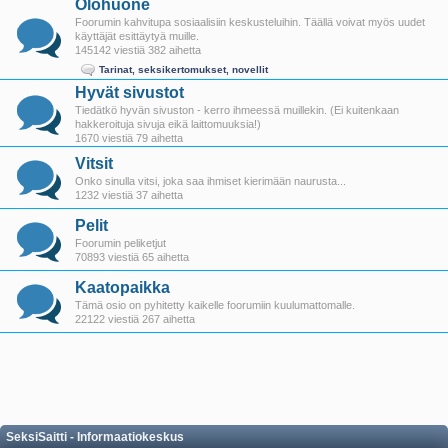
Olohuone
Foorumin kahvitupa sosiaalisiin keskusteluihin. Täällä voivat myös uudet
käyttäjät esittäytyä muille.
145142 viestiä 382 aihetta
Tarinat, seksikertomukset, novellit
Hyvät sivustot
Tiedätkö hyvän sivuston - kerro ihmeessä muillekin. (Ei kuitenkaan
hakkeroituja sivuja eikä laittomuuksia!)
1670 viestiä 79 aihetta
Vitsit
Onko sinulla vitsi, joka saa ihmiset kierimään naurusta...
1232 viestiä 37 aihetta
Pelit
Foorumin peliketjut
70893 viestiä 65 aihetta
Kaatopaikka
Tämä osio on pyhitetty kaikelle foorumiin kuulumattomalle.
22122 viestiä 267 aihetta
SeksiSaitti - Informaatiokeskus