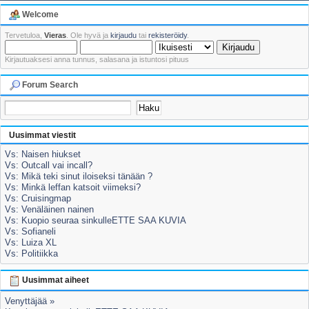
Welcome
Tervetuloa,
Vieras
. Ole hyvä ja
kirjaudu
tai
rekisteröidy
.
Kirjautuaksesi anna tunnus, salasana ja istuntosi pituus
Forum Search
Uusimmat viestit
Vs: Naisen hiukset
Vs: Outcall vai incall?
Vs: Mikä teki sinut iloiseksi tänään ?
Vs: Minkä leffan katsoit viimeksi?
Vs: Cruisingmap
Vs: Venäläinen nainen
Vs: Kuopio seuraa sinkulleETTE SAA KUVIA
Vs: Sofianeli
Vs: Luiza XL
Vs: Politiikka
Uusimmat aiheet
Venyttäjää »