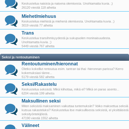
Keskustelua naisista ja naisena olemisesta. Unohtamatta kuvia. ;)
26120 viestiä 118 aihetta
Miehet/miehuus
Keskustelua miehistä ja miehenä olemisesta. Unohtamatta kuvia. ;)
3019 viestiä 77 aihetta
Trans
Keskustelua transihmisyydestä ja sukupuolen moninaisuudesta.
Unohtamatta kuvia. ;)
5449 viestiä 767 aihetta
Seksi ja rentoutuminen
Rentoutuminen/hieronnat
Oletko kokeillut rentoutua esim. tantran tai thai -hieronnan parissa? Kerro
kokemuksiasi tänne...
5179 viestiä 582 aihetta
Seksi/Rakastelu
Keskustelua seksistä: Mikä kiihottaa, mikä ei? Mikä on paras asento...
6204 viestiä 199 aihetta
Maksullinen seksi
Miten seksistä maksaminen vaikuttaa tuntemuksiin? Voiko maksettua seksiä
kutsua rakasteluksi? Keskustelua itse maksullisesta seksistä, ei yksittäisistä
seksityöntekijöistä.
47190 viestiä 1552 aihetta
Välineet