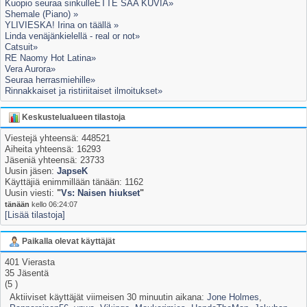
Kuopio seuraa sinkulleETTE SAA KUVIA»
Shemale (Piano) »
YLIVIESKA! Irina on täällä »
Linda venäjänkielellä - real or not»
Catsuit»
RE Naomy Hot Latina»
Vera Aurora»
Seuraa herrasmiehille»
Rinnakkaiset ja ristiriitaiset ilmoitukset»
Keskustelualueen tilastoja
Viestejä yhteensä: 448521
Aiheita yhteensä: 16293
Jäseniä yhteensä: 23733
Uusin jäsen:
JapseK
Käyttäjiä enimmillään tänään: 1162
Uusin viesti:
"
Vs: Naisen hiukset
"
tänään
kello 06:24:07
[Lisää tilastoja]
Paikalla olevat käyttäjät
401 Vierasta
35 Jäsentä
(5 )
Aktiiviset käyttäjät viimeisen 30 minuutin aikana:
Jone Holmes
,