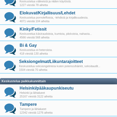
Keskustelua välineistä ja niiden käytöstä.
1227 viestiä 78 aihetta
Elokuvat/Kirjallisuus/Lehdet
Keskustelua pornoleffoista, -lehdistä ja kirjallisuudesta.
4071 viestiä 104 aihetta
Kinky/Fetissit
Keskustelua käsiraudoista, kumista, piiskoista, nahasta...
4566 viestiä 568 aihetta
Bi & Gay
Keskustelua ei-heteroista.
418 viestiä 130 aihetta
Seksiongelmat/Liikuntarajoitteet
Keskustelua seksiongelmista kuten potenssihäiriöt, seksitaudit...
1504 viestiä 70 aihetta
Keskustelua paikkakunnittain
Helsinki/pääkaupunkiseutu
Helsinki ja lähialueet
25167 viestiä 3122 aihetta
Tampere
Tampere ja lähialueet
12342 viestiä 1276 aihetta