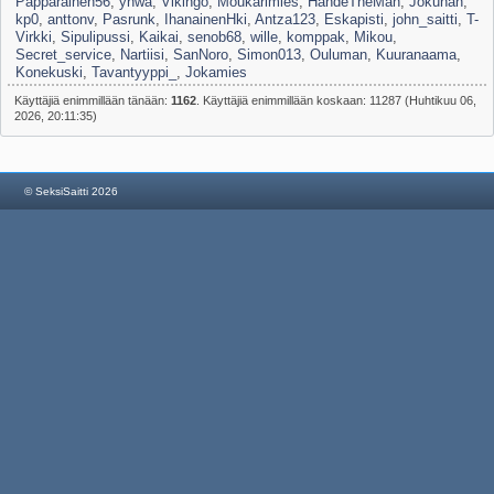
Papparainen56
,
ynwa
,
Vikingo
,
Moukarimies
,
HandeTheMan
,
Jokuhan
,
kp0
,
anttonv
,
Pasrunk
,
IhanainenHki
,
Antza123
,
Eskapisti
,
john_saitti
,
T-
Virkki
,
Sipulipussi
,
Kaikai
,
senob68
,
wille
,
komppak
,
Mikou
,
Secret_service
,
Nartiisi
,
SanNoro
,
Simon013
,
Ouluman
,
Kuuranaama
,
Konekuski
,
Tavantyyppi_
,
Jokamies
Käyttäjiä enimmillään tänään:
1162
. Käyttäjiä enimmillään koskaan: 11287 (Huhtikuu 06,
2026, 20:11:35)
© SeksiSaitti 2026