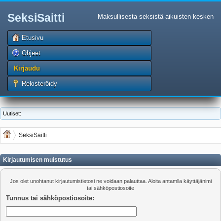
SeksiSaitti
Maksullisesta seksistä aikuisten kesken
Etusivu
Ohjeet
Kirjaudu
Rekisteröidy
Uutiset:
SeksiSaitti
Kirjautumisen muistutus
Jos olet unohtanut kirjautumistietosi ne voidaan palauttaa. Aloita antamlla käyttäjänimi
tai sähköpostiosoite
Tunnus tai sähköpostiosoite: