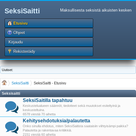
SeksiSaitti
Maksullisesta seksistä aikuisten kesken
Etusivu
Ohjeet
Kirjaudu
Rekisteröidy
Uutiset:
SeksiSaitti
SeksiSaitti - Etusivu
Seksisaitti
SeksiSaitilla tapahtuu
Keskustelualueen säännöt, tiedotteet sekä muutokset esiteltyinä ja
keskusteltuina.
6578 viestiä 70 aihetta
Kehitysehdotuksia/palautetta
Onko sinulla ehdotus, miten SeksiSaitista saataisiin viihtyisämpi paikka?
Palautetta ja rakentavaa kritiikkiä.
2151 viestiä 60 aihetta