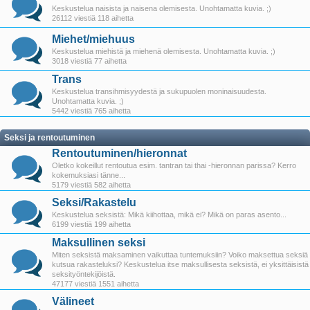
Keskustelua naisista ja naisena olemisesta. Unohtamatta kuvia. ;)
26112 viestiä 118 aihetta
Miehet/miehuus
Keskustelua miehistä ja miehenä olemisesta. Unohtamatta kuvia. ;)
3018 viestiä 77 aihetta
Trans
Keskustelua transihmisyydestä ja sukupuolen moninaisuudesta.
Unohtamatta kuvia. ;)
5442 viestiä 765 aihetta
Seksi ja rentoutuminen
Rentoutuminen/hieronnat
Oletko kokeillut rentoutua esim. tantran tai thai -hieronnan parissa? Kerro
kokemuksiasi tänne...
5179 viestiä 582 aihetta
Seksi/Rakastelu
Keskustelua seksistä: Mikä kiihottaa, mikä ei? Mikä on paras asento...
6199 viestiä 199 aihetta
Maksullinen seksi
Miten seksistä maksaminen vaikuttaa tuntemuksiin? Voiko maksettua seksiä
kutsua rakasteluksi? Keskustelua itse maksullisesta seksistä, ei yksittäisistä
seksityöntekijöistä.
47177 viestiä 1551 aihetta
Välineet