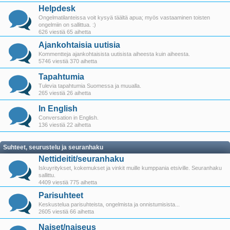
Helpdesk
Ongelmatilanteissa voit kysyä täältä apua; myös vastaaminen toisten
ongelmiin on sallittua. :)
626 viestiä 65 aihetta
Ajankohtaisia uutisia
Kommentteja ajankohtaisista uutisista aiheesta kuin aiheesta.
5746 viestiä 370 aihetta
Tapahtumia
Tulevia tapahtumia Suomessa ja muualla.
265 viestiä 26 aihetta
In English
Conversation in English.
136 viestiä 22 aihetta
Suhteet, seurustelu ja seuranhaku
Nettideitit/seuranhaku
Iskuyritykset, kokemukset ja vinkit muille kumppania etsiville. Seuranhaku
sallittu.
4409 viestiä 775 aihetta
Parisuhteet
Keskustelua parisuhteista, ongelmista ja onnistumisista...
2605 viestiä 66 aihetta
Naiset/naiseus