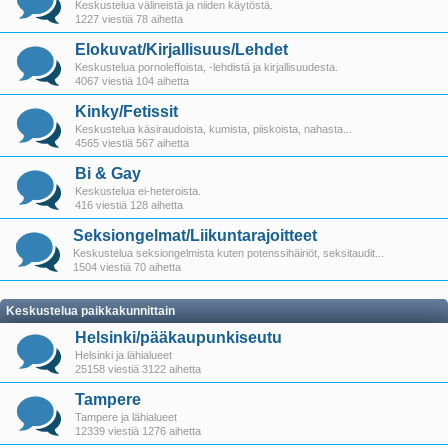
Keskustelua välineistä ja niiden käytöstä.
1227 viestiä 78 aihetta
Elokuvat/Kirjallisuus/Lehdet
Keskustelua pornoleffoista, -lehdistä ja kirjallisuudesta.
4067 viestiä 104 aihetta
Kinky/Fetissit
Keskustelua käsiraudoista, kumista, piiskoista, nahasta...
4565 viestiä 567 aihetta
Bi & Gay
Keskustelua ei-heteroista.
416 viestiä 128 aihetta
Seksiongelmat/Liikuntarajoitteet
Keskustelua seksiongelmista kuten potenssihäiriöt, seksitaudit...
1504 viestiä 70 aihetta
Keskustelua paikkakunnittain
Helsinki/pääkaupunkiseutu
Helsinki ja lähialueet
25158 viestiä 3122 aihetta
Tampere
Tampere ja lähialueet
12339 viestiä 1276 aihetta