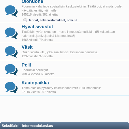
Olohuone
Foorumin kahvitupa sosiaalisiin keskusteluihin. Täällä voivat myös uudet
käyttäjät esittäytyä muille.
145118 viestiä 382 aihetta
Tarinat, seksikertomukset, novellit
Hyvät sivustot
Tiedätkö hyvän sivuston - kerro ihmeessä muillekin. (Ei kuitenkaan
hakkeroituja sivuja eikä laittomuuksia!)
1666 viestiä 79 aihetta
Vitsit
Onko sinulla vitsi, joka saa ihmiset kierimään naurusta...
1232 viestiä 37 aihetta
Pelit
Foorumin peliketjut
70864 viestiä 65 aihetta
Kaatopaikka
Tämä osio on pyhitetty kaikelle foorumiin kuulumattomalle.
22110 viestiä 267 aihetta
SeksiSaitti - Informaatiokeskus