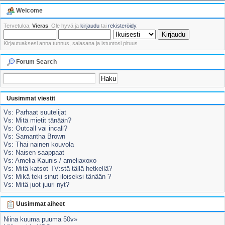
Welcome
Tervetuloa,
Vieras
. Ole hyvä ja
kirjaudu
tai
rekisteröidy
.
Kirjautuaksesi anna tunnus, salasana ja istuntosi pituus
Forum Search
Uusimmat viestit
Vs: Parhaat suutelijat
Vs: Mitä mietit tänään?
Vs: Outcall vai incall?
Vs: Samantha Brown
Vs: Thai nainen kouvola
Vs: Naisen saappaat
Vs: Amelia Kaunis / ameliaxoxo
Vs: Mitä katsot TV:stä tällä hetkellä?
Vs: Mikä teki sinut iloiseksi tänään ?
Vs: Mitä juot juuri nyt?
Uusimmat aiheet
Niina kuuma puuma 50v»