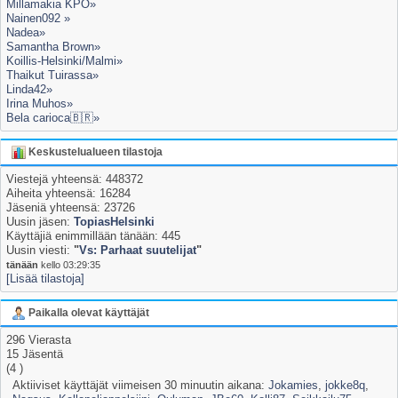
Millamakia KPO»
Nainen092 »
Nadea»
Samantha Brown»
Koillis-Helsinki/Malmi»
Thaikut Tuirassa»
Linda42»
Irina Muhos»
Bela carioca🇧🇷»
Keskustelualueen tilastoja
Viestejä yhteensä: 448372
Aiheita yhteensä: 16284
Jäseniä yhteensä: 23726
Uusin jäsen:
TopiasHelsinki
Käyttäjiä enimmillään tänään: 445
Uusin viesti:
"
Vs: Parhaat suutelijat
"
tänään
kello 03:29:35
[Lisää tilastoja]
Paikalla olevat käyttäjät
296 Vierasta
15 Jäsentä
(4 )
Aktiiviset käyttäjät viimeisen 30 minuutin aikana:
Jokamies
,
jokke8q
,