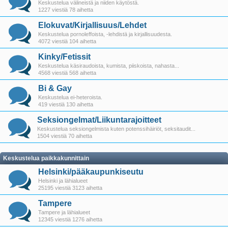
Keskustelua välineistä ja niiden käytöstä.
1227 viestiä 78 aihetta
Elokuvat/Kirjallisuus/Lehdet
Keskustelua pornoleffoista, -lehdistä ja kirjallisuudesta.
4072 viestiä 104 aihetta
Kinky/Fetissit
Keskustelua käsiraudoista, kumista, piiskoista, nahasta...
4568 viestiä 568 aihetta
Bi & Gay
Keskustelua ei-heteroista.
419 viestiä 130 aihetta
Seksiongelmat/Liikuntarajoitteet
Keskustelua seksiongelmista kuten potenssihäiriöt, seksitaudit...
1504 viestiä 70 aihetta
Keskustelua paikkakunnittain
Helsinki/pääkaupunkiseutu
Helsinki ja lähialueet
25195 viestiä 3123 aihetta
Tampere
Tampere ja lähialueet
12345 viestiä 1276 aihetta