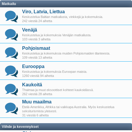
Matkailu
Viro, Latvia, Liettua
Keskustelua Baltian matkailusta, vinkkejä ja kokemuksia.
242 viestiä 24 aihetta
Venäjä
Keskustelua ja kokemuksia Venäjän matkailusta.
103 viestiä 3 aihetta
Pohjoismaat
Keskustelua ja kokemuksia muiden Pohjoismaiden tilanteesta.
109 viestiä 13 aihetta
Eurooppa
Keskustelua ja kokemuksia Euroopan maista.
1260 viestiä 94 aihetta
Kaukoitä
Thaimaa ja muut eksoottiset kohteet kaukoidässä.
262 viestiä 28 aihetta
Muu maailma
Etelä-Amerikka, Afrikka tai vaikkapa Australia. Myös keskustelua
seksiturismista yleisesti.
31 viestiä 6 aihetta
Viihde ja kevennykset