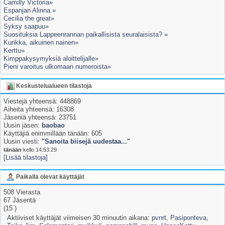
Camilly Victoria»
Espanjan Alinna.»
Cecilia the great»
Syksy saapuu»
Suosituksia Lappeenrannan paikallisista seuralaisista? »
Kurikka, aikuinen nainen»
Kerttu»
Kimppakysymyksiä aloittelijalle»
Pieni varoitus ulkomaan numeroista»
Keskustelualueen tilastoja
Viestejä yhteensä: 448869
Aiheita yhteensä: 16308
Jäseniä yhteensä: 23751
Uusin jäsen:
baobao
Käyttäjiä enimmillään tänään: 605
Uusin viesti:
"
Sanoita biisejä uudestaa...
"
tänään
kello 14:53:29
[Lisää tilastoja]
Paikalla olevat käyttäjät
508 Vierasta
67 Jäsentä
(15 )
Aktiiviset käyttäjät viimeisen 30 minuutin aikana:
pvnrt
,
Pasiponteva
,