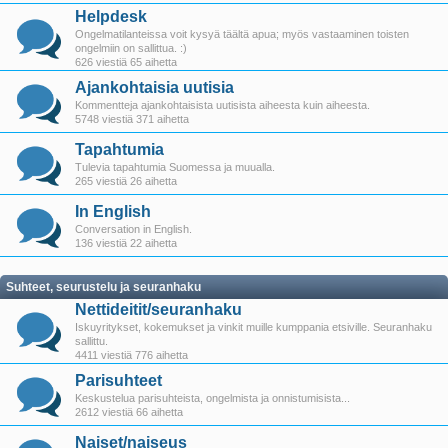
Helpdesk
Ongelmatilanteissa voit kysyä täältä apua; myös vastaaminen toisten
ongelmiin on sallittua. :)
626 viestiä 65 aihetta
Ajankohtaisia uutisia
Kommentteja ajankohtaisista uutisista aiheesta kuin aiheesta.
5748 viestiä 371 aihetta
Tapahtumia
Tulevia tapahtumia Suomessa ja muualla.
265 viestiä 26 aihetta
In English
Conversation in English.
136 viestiä 22 aihetta
Suhteet, seurustelu ja seuranhaku
Nettideitit/seuranhaku
Iskuyritykset, kokemukset ja vinkit muille kumppania etsiville. Seuranhaku
sallittu.
4411 viestiä 776 aihetta
Parisuhteet
Keskustelua parisuhteista, ongelmista ja onnistumisista...
2612 viestiä 66 aihetta
Naiset/naiseus