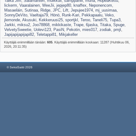
Taika Jim
,
Salamanteri
,
muikkuli
,
samppahill
,
muna
,
HopeaKettu
,
lickerm
,
Vaaralainen
,
WeeJii
,
jepjep80
,
knaffex
,
Neponencom
,
Masaeläin
,
Sutinaa
,
Ridge
,
JPC
,
Lift
,
Jepujee1974
,
mj_uusimaa
,
SonnyDeVito
,
Vaeltaja79
,
Hönö
,
Runk-Kari
,
Pekkapaalu
,
Veko
,
jlemonde
,
Akusuki
,
Kekkeruusi25
,
sportjkl
,
Teroo
,
Taneli75
,
Tupa3
,
Jarkki
,
miksu2
,
Joo78868
,
mikkikaste
,
Trape
,
6jaska
,
Titaka
,
Spuge
,
VelvetySweetie
,
Uolevi123
,
PasiN
,
Pekotin
,
mies017
,
zodiak
,
pmjt
,
Japijapijapijapi82
,
Teletappi81
,
Mikjakeller
Käyttäjiä enimmillään tänään:
605
. Käyttäjiä enimmillään koskaan: 11287 (Huhtikuu 06,
2026, 20:11:35)
© SeksiSaitti 2026