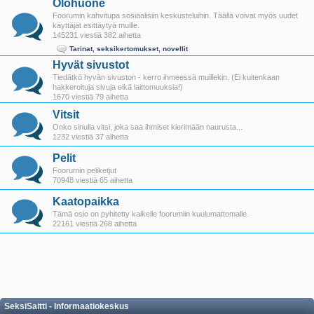
Olohuone
Foorumin kahvitupa sosiaalisiin keskusteluihin. Täällä voivat myös uudet
käyttäjät esittäytyä muille.
145231 viestiä 382 aihetta
Tarinat, seksikertomukset, novellit
Hyvät sivustot
Tiedätkö hyvän sivuston - kerro ihmeessä muillekin. (Ei kuitenkaan
hakkeroituja sivuja eikä laittomuuksia!)
1670 viestiä 79 aihetta
Vitsit
Onko sinulla vitsi, joka saa ihmiset kierimään naurusta...
1232 viestiä 37 aihetta
Pelit
Foorumin peliketjut
70948 viestiä 65 aihetta
Kaatopaikka
Tämä osio on pyhitetty kaikelle foorumiin kuulumattomalle.
22161 viestiä 268 aihetta
SeksiSaitti - Informaatiokeskus