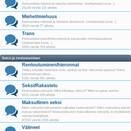
Keskustelua naisista ja naisena olemisesta. Unohtamatta kuvia. ;)
26138 viestiä 118 aihetta
Miehet/miehuus
Keskustelua miehistä ja miehenä olemisesta. Unohtamatta kuvia. ;)
3019 viestiä 77 aihetta
Trans
Keskustelua transihmisyydestä ja sukupuolen moninaisuudesta.
Unohtamatta kuvia. ;)
5456 viestiä 769 aihetta
Seksi ja rentoutuminen
Rentoutuminen/hieronnat
Oletko kokeillut rentoutua esim. tantran tai thai -hieronnan parissa? Kerro
kokemuksiasi tänne...
5181 viestiä 581 aihetta
Seksi/Rakastelu
Keskustelua seksistä: Mikä kiihottaa, mikä ei? Mikä on paras asento...
6211 viestiä 199 aihetta
Maksullinen seksi
Miten seksistä maksaminen vaikuttaa tuntemuksiin? Voiko maksettua seksiä
kutsua rakasteluksi? Keskustelua itse maksullisesta seksistä, ei yksittäisistä
seksityöntekijöistä.
47232 viestiä 1556 aihetta
Välineet