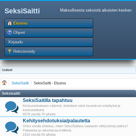
SeksiSaitti
Maksullisesta seksistä aikuisten kesken
Etusivu
Ohjeet
Kirjaudu
Rekisteröidy
Uutiset:
SeksiSaitti
SeksiSaitti - Etusivu
Seksisaitti
SeksiSaitilla tapahtuu
Keskustelualueen säännöt, tiedotteet sekä muutokset esiteltyinä ja
keskusteltuina.
6578 viestiä 70 aihetta
Kehitysehdotuksia/palautetta
Onko sinulla ehdotus, miten SeksiSaitista saataisiin viihtyisämpi paikka?
Palautetta ja rakentavaa kritiikkiä.
2153 viestiä 60 aihetta