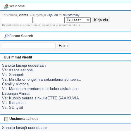
Welcome
Tervetuloa,
Vieras
. Ole hyvä ja
kirjaudu
tai
rekisteröidy
.
Kirjautuaksesi anna tunnus, salasana ja istuntosi pituus
Forum Search
Uusimmat viestit
Sanoita biisejä uudestaan
Vs: Assosiaatiopeli
Vs: Sanapeli
Vs: Minulla on ongelmia seksielämä suhteen...
Camilly Victoria
Vs: Mansen hierontamestat kokonaiskatsaus
Espanjan Alinna.
Vs: Kuopio seuraa sinkulleETTE SAA KUVIA
Vs: Ihanainen
Vs: SD tytöt
Uusimmat aiheet
Sanoita biisejä uudestaan»