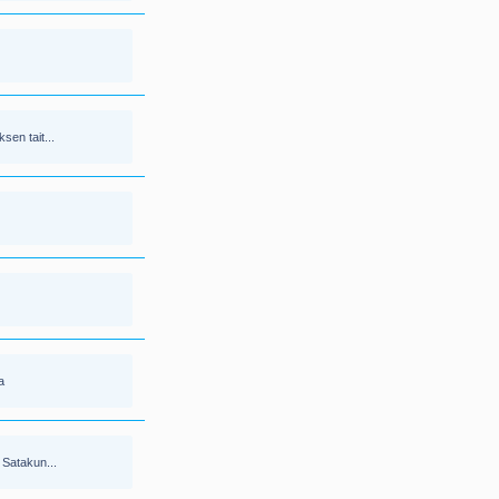
sen tait...
a
 Satakun...