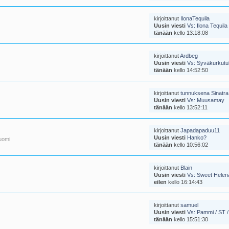
kirjoittanut
IlonaTequila
Uusin viesti
Vs: Ilona Tequila
tänään
kello 13:18:08
kirjoittanut
Ardbeg
Uusin viesti
Vs: Syväkurkutuk
tänään
kello 14:52:50
kirjoittanut
tunnuksena Sinatra
Uusin viesti
Vs: Muusamay
tänään
kello 13:52:11
kirjoittanut
Japadapaduu11
Uusin viesti
Hanko?
uomi
tänään
kello 10:56:02
kirjoittanut
Blain
Uusin viesti
Vs: Sweet Helen
eilen
kello 16:14:43
kirjoittanut
samuel
Uusin viesti
Vs: Pammi / ST /
tänään
kello 15:51:30