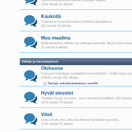
Keskustelua ja kokemuksia Euroopan maista.
1259 viestiä 94 aihetta
Kaukoitä
Thaimaa ja muut eksoottiset kohteet kaukoidässä.
261 viestiä 28 aihetta
Muu maailma
Etelä-Amerikka, Afrikka tai vaikkapa Australia. Myös keskustelua
31 viestiä 6 aihetta
Viihde ja kevennykset
Olohuone
Foorumin kahvitupa sosiaalisiin keskusteluihin. Täällä voivat myö
145161 viestiä 382 aihetta
Tarinat, seksikertomukset, novellit
Hyvät sivustot
Tiedätkö hyvän sivuston - kerro ihmeessä muillekin. (Ei kuitenka
1670 viestiä 79 aihetta
Vitsit
Onko sinulla vitsi, joka saa ihmiset kierimään naurusta...
1232 viestiä 37 aihetta