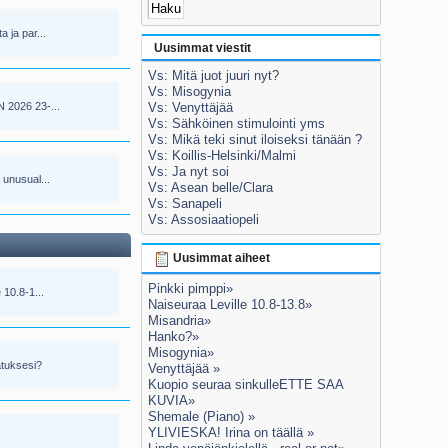
 ja par...
Uusimmat viestit
Vs: Mitä juot juuri nyt?
Vs: Misogynia
 2026 23-...
Vs: Venyttäjää
Vs: Sähköinen stimulointi yms
Vs: Mikä teki sinut iloiseksi tänään ?
Vs: Koillis-Helsinki/Malmi
Vs: Ja nyt soi
 unusual...
Vs: Asean belle/Clara
Vs: Sanapeli
Vs: Assosiaatiopeli
Uusimmat aiheet
Pinkki pimppi»
 10.8-1...
Naiseuraa Leville 10.8-13.8»
Misandria»
Hanko?»
Misogynia»
atuksesi?
Venyttäjää »
Kuopio seuraa sinkulleETTE SAA
KUVIA»
Shemale (Piano) »
YLIVIESKA! Irina on täällä »