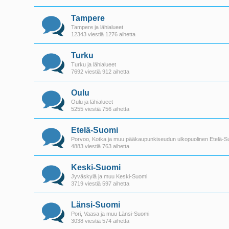
Tampere
Tampere ja lähialueet
12343 viestiä 1276 aihetta
Turku
Turku ja lähialueet
7692 viestiä 912 aihetta
Oulu
Oulu ja lähialueet
5255 viestiä 756 aihetta
Etelä-Suomi
Porvoo, Kotka ja muu pääkaupunkiseudun ulkopuolinen Etelä-S
4883 viestiä 763 aihetta
Keski-Suomi
Jyväskylä ja muu Keski-Suomi
3719 viestiä 597 aihetta
Länsi-Suomi
Pori, Vaasa ja muu Länsi-Suomi
3038 viestiä 574 aihetta