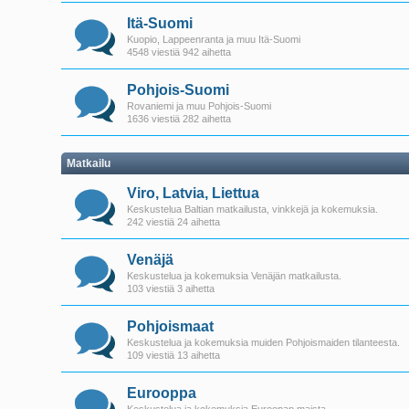
Itä-Suomi
Kuopio, Lappeenranta ja muu Itä-Suomi
4548 viestiä 942 aihetta
Pohjois-Suomi
Rovaniemi ja muu Pohjois-Suomi
1636 viestiä 282 aihetta
Matkailu
Viro, Latvia, Liettua
Keskustelua Baltian matkailusta, vinkkejä ja kokemuksia.
242 viestiä 24 aihetta
Venäjä
Keskustelua ja kokemuksia Venäjän matkailusta.
103 viestiä 3 aihetta
Pohjoismaat
Keskustelua ja kokemuksia muiden Pohjoismaiden tilanteesta.
109 viestiä 13 aihetta
Eurooppa