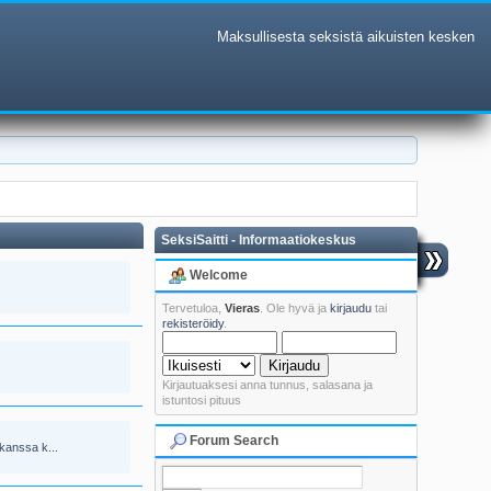
Maksullisesta seksistä aikuisten kesken
SeksiSaitti - Informaatiokeskus
Welcome
Tervetuloa,
Vieras
. Ole hyvä ja
kirjaudu
tai
rekisteröidy
.
Kirjautuaksesi anna tunnus, salasana ja
istuntosi pituus
Forum Search
kanssa k...