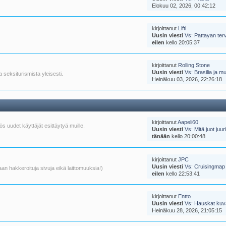
Elokuu 02, 2026, 00:42:12
kirjoittanut
Lifti
Uusin viesti
Vs: Pattayan ter
eilen
kello 20:05:37
kirjoittanut
Rolling Stone
Uusin viesti
Vs: Brasilia ja mu
 seksiturismista yleisesti.
Heinäkuu 03, 2026, 22:26:18
kirjoittanut
Aapeli60
s uudet käyttäjät esittäytyä muille.
Uusin viesti
Vs: Mitä juot juuri
tänään
kello 20:00:48
kirjoittanut
JPC
Uusin viesti
Vs: Cruisingmap
an hakkeroituja sivuja eikä laittomuuksia!)
eilen
kello 22:53:41
kirjoittanut
Entto
Uusin viesti
Vs: Hauskat kuv
Heinäkuu 28, 2026, 21:05:15