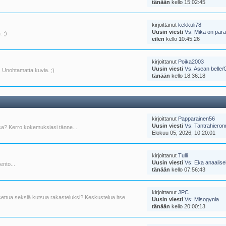
tänään
kello 15:02:45
kirjoittanut
kekkuli78
Uusin viesti
Vs: Mikä on para
 ;)
eilen
kello 10:45:26
kirjoittanut
Poika2003
Uusin viesti
Vs: Asean belle/
 Unohtamatta kuvia. ;)
tänään
kello 18:36:18
kirjoittanut
Papparainen56
Uusin viesti
Vs: Tantrahieronn
issa? Kerro kokemuksiasi tänne...
Elokuu 05, 2026, 10:20:01
kirjoittanut
Tulli
Uusin viesti
Vs: Eka anaalise
ento...
tänään
kello 07:56:43
kirjoittanut
JPC
ettua seksiä kutsua rakasteluksi? Keskustelua itse
Uusin viesti
Vs: Misogynia
tänään
kello 20:00:13