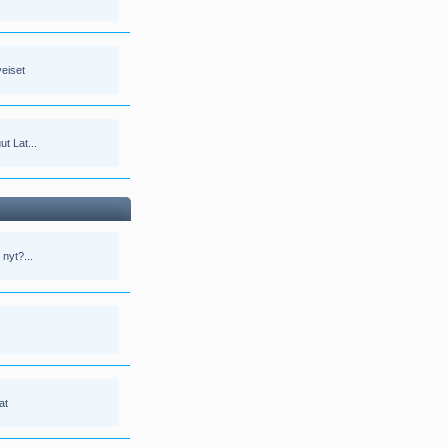
veiset
ut Lat...
 nyt?...
at