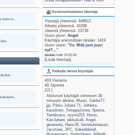
Linda venäjänkielellä - real or not»
Keskustelualueen tilastoja
s kehu m...
Viestejä yhteensä: 448612
Aiheita yhteensä: 16298
Jäseniä yhteensä: 23739
Uusin jäsen:
Angel
Käyttäjiä enimmillään tänään: 1419
Clara
Uusin viesti:
"
Vs: Mitä juot juuri
nyt?...
"
tänään
kello 20:00:48
[Lisää tilastoja]
Paikalla olevat käyttäjät
at lisä...
403 Vierasta
49 Jäsentä
(13 )
Aktiiviset käyttäjät viimeisen 30
ksikokem...
minuutin aikana:
Muusi
,
Sakke77
,
jjp
,
Pikku Juhani 71
,
Joltikka
,
kaustinen
,
TomppaJones
,
6jaska
,
Tanelisavu
,
nyymi253
,
Horus
,
KariJuhani
,
pikkukulli
,
Angel
,
geranorte
,
Hans78
,
Semituhmasusi
,
Jacstone
,
JPC
,
Sokeriblondi
,
Ristoreipass
,
PrettyHorny
,
WilleW
,