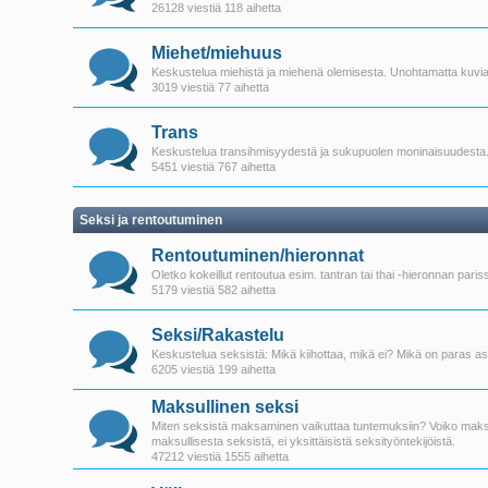
26128 viestiä 118 aihetta
Miehet/miehuus
Keskustelua miehistä ja miehenä olemisesta. Unohtamatta kuvia.
3019 viestiä 77 aihetta
Trans
Keskustelua transihmisyydestä ja sukupuolen moninaisuudesta.
5451 viestiä 767 aihetta
Seksi ja rentoutuminen
Rentoutuminen/hieronnat
Oletko kokeillut rentoutua esim. tantran tai thai -hieronnan par
5179 viestiä 582 aihetta
Seksi/Rakastelu
Keskustelua seksistä: Mikä kiihottaa, mikä ei? Mikä on paras as
6205 viestiä 199 aihetta
Maksullinen seksi
Miten seksistä maksaminen vaikuttaa tuntemuksiin? Voiko maks
maksullisesta seksistä, ei yksittäisistä seksityöntekijöistä.
47212 viestiä 1555 aihetta