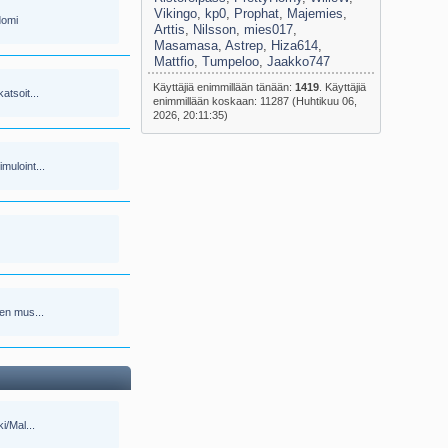
Vikingo
,
kp0
,
Prophat
,
Majemies
,
domi
Arttis
,
Nilsson
,
mies017
,
Masamasa
,
Astrep
,
Hiza614
,
Mattfio
,
Tumpeloo
,
Jaakko747
Käyttäjiä enimmillään tänään:
1419
. Käyttäjiä
atsoit...
enimmillään koskaan: 11287 (Huhtikuu 06,
2026, 20:11:35)
muloint...
yen mus...
ki/Mal...