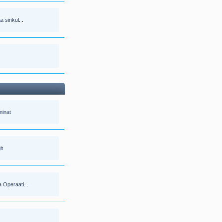
 sinkul...
minat
it
 Operaati...