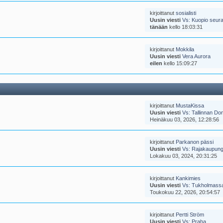
kirjoittanut
sosialisti
Uusin viesti
Vs: Kuopio seuraa
tänään
kello 18:03:31
kirjoittanut
Mokkila
Uusin viesti
Vera Aurora
eilen
kello 15:09:27
kirjoittanut
MustaKissa
Uusin viesti
Vs: Tallinnan Do
Heinäkuu 03, 2026, 12:28:56
kirjoittanut
Parkanon pässi
Uusin viesti
Vs: Rajakaupung
Lokakuu 03, 2024, 20:31:25
kirjoittanut
Kankimies
Uusin viesti
Vs: Tukholmassa
Toukokuu 22, 2026, 20:54:57
kirjoittanut
Pertti Ström
Uusin viesti
Vs: Praha