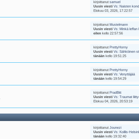
kirjoittanut
samuel
Uusin viesti
Vs: Naisten kon
Elokuu 03, 2026, 17:22:57
kirjoittanut
Mustelmann
Uusin viesti
Vs: Minkä leffan k
eilen
kello 22:57:56
kirjoittanut
PrettyHorny
Uusin viesti
Vs: Sähköinen sti
tänään
kello 19:51:25
kirjoittanut
PrettyHorny
Uusin viesti
Vs: Venyttäjää
tänään
kello 19:54:29
kirjoittanut
PradBitt
Uusin viesti
Vs: Traumat liitt
.
Elokuu 04, 2026, 20:53:19
kirjoittanut
Jounezi
Uusin viesti
Vs: Koillis-Helsin
tänään
kello 19:32:40