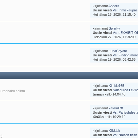
kirjoittanut
Anders
Uusin viesti
Vs: Ihmiskaupasta
Heinäkuu 18, 2026, 21:15:40
kirjoittanut
Sprrrky
Uusin viesti
Vs: sEXHIBITION
Heinäkuu 27, 2026, 17:36:09
kirjoittanut
LunaCoyote
Uusin viesti
Vs: Finding more
Heinäkuu 19, 2026, 05:42:55
kirjoittanut
Kimble165
Uusin viesti
Naiseuraa Leville
uranhaku sallittu.
tänään
kello 14:04:40
kirjoittanut
kekkuli78
Uusin viesti
Vs: Parisuhdest
tänään
kello 10:29:12
kirjoittanut
Klikklak
Uusin viesti
Vs: Naisen tissit
;)