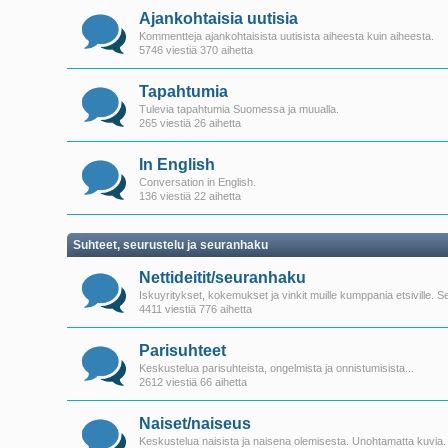
Ajankohtaisia uutisia
Kommentteja ajankohtaisista uutisista aiheesta kuin aiheesta.
5746 viestiä 370 aihetta
Tapahtumia
Tulevia tapahtumia Suomessa ja muualla.
265 viestiä 26 aihetta
In English
Conversation in English.
136 viestiä 22 aihetta
Suhteet, seurustelu ja seuranhaku
Nettideitit/seuranhaku
Iskuyritykset, kokemukset ja vinkit muille kumppania etsiville. Se
4411 viestiä 776 aihetta
Parisuhteet
Keskustelua parisuhteista, ongelmista ja onnistumisista...
2612 viestiä 66 aihetta
Naiset/naiseus
Keskustelua naisista ja naisena olemisesta. Unohtamatta kuvia. 