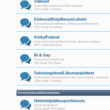
Välineet
Keskustelua välineistä ja niiden käytöstä.
1227 viestiä 78 aihetta
Elokuvat/Kirjallisuus/Lehdet
Keskustelua pornoleffoista, -lehdistä ja kirjallisuudesta.
4071 viestiä 104 aihetta
Kinky/Fetissit
Keskustelua käsiraudoista, kumista, piiskoista, nahasta...
4567 viestiä 568 aihetta
Bi & Gay
Keskustelua ei-heteroista.
419 viestiä 130 aihetta
Seksiongelmat/Liikuntarajoitteet
Keskustelua seksiongelmista kuten potenssihäiriöt, seksitaudit..
1504 viestiä 70 aihetta
Keskustelua paikkakunnittain
Helsinki/pääkaupunkiseutu
Helsinki ja lähialueet
25172 viestiä 3122 aihetta