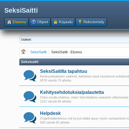
SeksiSaitti
Etusivu
Ohjeet
Kirjaudu
Rekisteröidy
Uutiset:
SeksiSaitti
SeksiSaitti - Etusivu
Seksisaitti
SeksiSaitilla tapahtuu
Keskustelualueen säännöt, tiedotteet sekä muutokset esiteltyinä
6578 viestiä 70 aihetta
Kehitysehdotuksia/palautetta
Onko sinulla ehdotus, miten SeksiSaitista saataisiin viihtyisämpi 
2151 viestiä 60 aihetta
Helpdesk
Ongelmatilanteissa voit kysyä täältä apua; myös vastaaminen tois
626 viestiä 65 aihetta