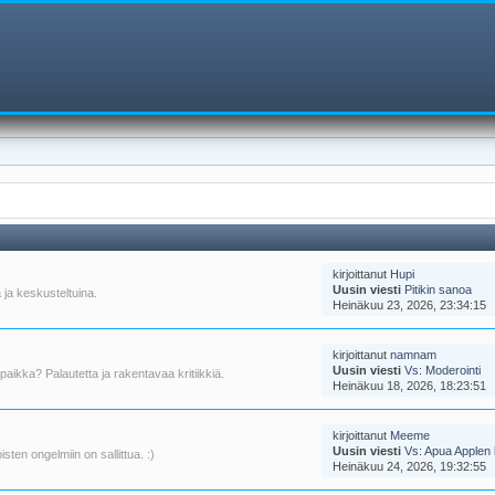
kirjoittanut
Hupi
Uusin viesti
Pitikin sanoa
 ja keskusteltuina.
Heinäkuu 23, 2026, 23:34:15
kirjoittanut
namnam
Uusin viesti
Vs: Moderointi
paikka? Palautetta ja rakentavaa kritiikkiä.
Heinäkuu 18, 2026, 18:23:51
kirjoittanut
Meeme
Uusin viesti
Vs: Apua Applen 
ten ongelmiin on sallittua. :)
Heinäkuu 24, 2026, 19:32:55