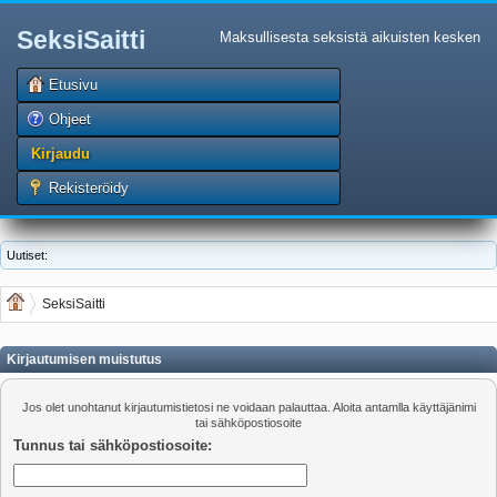
SeksiSaitti
Maksullisesta seksistä aikuisten kesken
Etusivu
Ohjeet
Kirjaudu
Rekisteröidy
Uutiset:
SeksiSaitti
Kirjautumisen muistutus
Jos olet unohtanut kirjautumistietosi ne voidaan palauttaa. Aloita antamlla käyttäjänimi
tai sähköpostiosoite
Tunnus tai sähköpostiosoite: