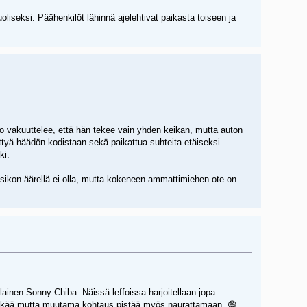
liseksi. Päähenkilöt lähinnä ajelehtivat paikasta toiseen ja
o vakuuttelee, että hän tekee vain yhden keikan, mutta auton
ttyä häädön kodistaan sekä paikattua suhteita etäiseksi
ki.
sikon äärellä ei olla, mutta kokeneen ammattimiehen ote on
ainen Sonny Chiba. Näissä leffoissa harjoitellaan jopa
jämäkkää mutta muutama kohtaus pistää myös naurattamaan. 😄