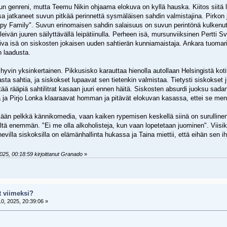
n genreni, mutta Teemu Nikin ohjaama elokuva on kyllä hauska. Kiitos siitä lank
sa jatkaneet suvun pitkää perinnettä sysmäläisen sahdin valmistajina. Pirkon j
py Family". Suvun erinomaisen sahdin salaisuus on suvun perintönä kulkenu
leivän juuren säilyttävällä leipätiinulla. Perheen isä, mursunviiksinen Pertti
iva isä on siskosten jokaisen uuden sahtierän kunniamaistaja. Ankara tuomari
 laadusta.
hyvin yksinkertainen. Pikkusisko karauttaa hienolla autollaan Helsingistä kot
rasta sahtia, ja siskokset lupaavat sen tietenkin valmistaa. Tietysti siskokset 
ttää rääpiä sahtilitrat kasaan juuri ennen häitä. Siskosten absurdi juoksu sada
lä ja Pirjo Lonka klaaraavat homman ja pitävät elokuvan kasassa, ettei se men
ään pelkkä kännikomedia, vaan kaiken rypemisen keskellä siinä on surullinen j
ältä enemmän. "Ei me olla alkoholisteja, kun vaan lopetetaan juominen". Viisi
villa siskoksilla on elämänhallinta hukassa ja Taina miettii, että eihän sen 
25, 00:18:59 kirjoittanut Granado
»
t viimeksi?
0, 2025, 20:39:06 »