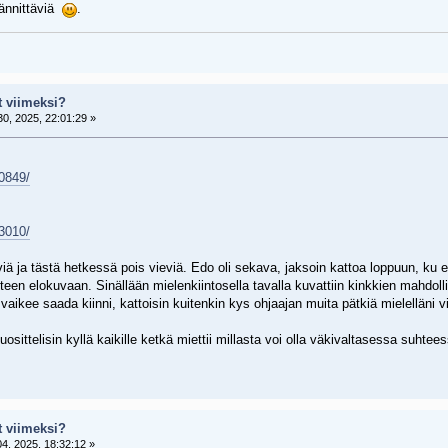
 jännittäviä
.
t viimeksi?
0, 2025, 22:01:29 »
70849/
43010/
ä ja tästä hetkessä pois vieviä. Edo oli sekava, jaksoin kattoa loppuun, ku en
teen elokuvaan. Sinällään mielenkiintosella tavalla kuvattiin kinkkien mahdoll
ä vaikee saada kiinni, kattoisin kuitenkin kys ohjaajan muita pätkiä mielelläni v
uosittelisin kyllä kaikille ketkä miettii millasta voi olla väkivaltasessa suht
t viimeksi?
4, 2025, 18:32:12 »