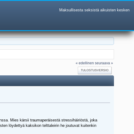
Maksullisesta seksistä aikuisten kesken
« edellinen
seuraava »
TULOSTUSVERSIO
ssa. Mies kärsii traumaperäisestä stressihäiriöstä, joka
n löydettyä kaksikon telttaleirin he joutuvat kuitenkin