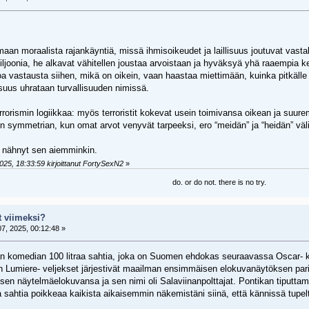
maan moraalista rajankäyntiä, missä ihmisoikeudet ja laillisuus joutuvat vast
iljoonia, he alkavat vähitellen joustaa arvoistaan ja hyväksyä yhä raaempia 
joa vastausta siihen, mikä on oikein, vaan haastaa miettimään, kuinka pitkäll
uus uhrataan turvallisuuden nimissä.
rrorismin logiikkaa: myös terroristit kokevat usein toimivansa oikean ja suu
en symmetrian, kun omat arvot venyvät tarpeeksi, ero “meidän” ja “heidän” väli
n nähnyt sen aiemminkin.
025, 18:33:59 kirjoittanut FortySexN2
»
do. or do not. there is no try.
t viimeksi?
7, 2025, 00:12:48 »
 komedian 100 litraa sahtia, joka on Suomen ehdokas seuraavassa Oscar- ki
n Lumiere- veljekset järjestivät maailman ensimmäisen elokuvanäytöksen pari
en näytelmäelokuvansa ja sen nimi oli Salaviinanpolttajat. Pontikan tiputtam
raa sahtia poikkeaa kaikista aikaisemmin näkemistäni siinä, että kännissä tupel