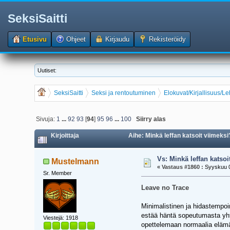
SeksiSaitti
Etusivu
Ohjeet
Kirjaudu
Rekisteröidy
Uutiset:
SeksiSaitti
Seksi ja rentoutuminen
Elokuvat/Kirjallisuus/L
Sivuja:
1
...
92
93
[
94
]
95
96
...
100
Siirry alas
Kirjoittaja
Aihe: Minkä leffan katsoit viimeksi
Vs: Minkä leffan katsoi
Mustelmann
«
Vastaus #1860 :
Syyskuu 0
Sr. Member
Leave no Trace
Minimalistinen ja hidastempoi
estää häntä sopeutumasta yhte
Viestejä: 1918
opettelemaan normaalia elämää