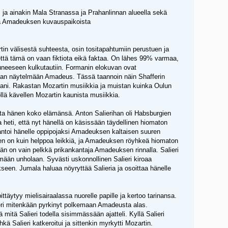
 ja ainakin Mala Stranassa ja Prahanlinnan alueella sekä
sta Amadeuksen kuvauspaikoista
in välisestä suhteesta, osin tositapahtumiin perustuen ja
n, että tämä on vaan fiktiota eikä faktaa. On lähes 99% varmaa,
uneeseen kulkutautiin. Formanin elokuvan ovat
ttamaan näytelmään Amadeus. Tässä taannoin näin Shafferin
ani. Rakastan Mozartin musiikkia ja muistan kuinka Oulun
öllä kävellen Mozartin kaunista musiikkia.
ta hänen koko elämänsä. Anton Salierihan oli Habsburgien
heti, että nyt hänellä on käsissään täydellinen hiomaton
a antoi hänelle oppipojaksi Amadeuksen kaltaisen suuren
inen on kuin helppoa leikkiä, ja Amadeuksen röyhkeä hiomaton
hän on vain pelkkä prikankantaja Amadeuksen rinnalla. Salieri
mään unholaan. Syvästi uskonnollinen Salieri kiroaa
akseen. Jumala haluaa nöyryttää Salieria ja osoittaa hänelle
ittäytyy mielisairaalassa nuorelle papille ja kertoo tarinansa.
lieri mitenkään pyrkinyt polkemaan Amadeusta alas.
mitä Salieri todella sisimmässään ajatteli. Kyllä Salieri
 Salieri katkeroitui ja sittenkin myrkytti Mozartin.