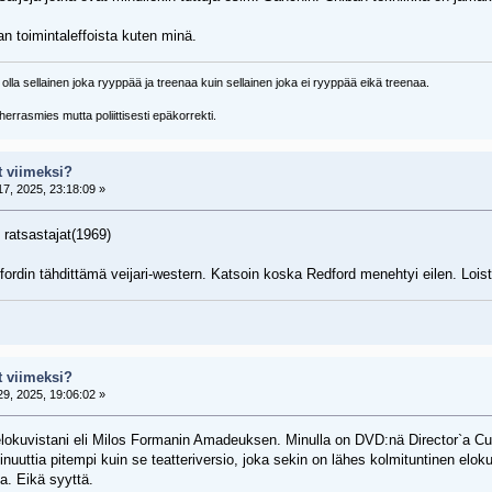
an toimintaleffoista kuten minä.
 olla sellainen joka ryyppää ja treenaa kuin sellainen joka ei ryyppää eikä treenaa.
herrasmies mutta poliittisesti epäkorrekti.
t viimeksi?
7, 2025, 23:18:09 »
 ratsastajat(1969)
rdin tähdittämä veijari-western. Katsoin koska Redford menehtyi eilen. Loista
t viimeksi?
9, 2025, 19:06:02 »
lokuvistani eli Milos Formanin Amadeuksen. Minulla on DVD:nä Director`a Cut
inuuttia pitempi kuin se teatteriversio, joka sekin on lähes kolmituntinen elok
a. Eikä syyttä.