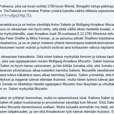
hassa, joka sai luvan esittää 1700-luvun Wieniä. Bongailin tuttuja paikkoja,
n. YouTubesta voi innokas Prahan ystävä katsella vaikka tällaista sepustu
atch?v=u8gxjZWgL7E
).
amaelokuva ja se kertoo säveltäjä Anton Salierin ja Wolfgang Amadeus Mozart
okuva on oikeastaan niin hyvin tehty, että pitää välillä oikein herätellä itseää
artia myrkyttämällä, vaan Amadeus kuoli 35-vuotiaana 5.12.1791 Wienissä rieh
ailija Peter Shaffer ja Milos Forman, ja se perustuu pitkälti Shafferin kirjoi
atterissa, ja se on jäänyt mieleeni yhtenä hienoimpana teatterikokemuksen
eutuneet nuoret viulistit ja huilistit esittivät aina kohtausten välissä näyttäm
ikeastaan kateudesta. Siitä miten kateus myrkyttää ihmisen ja tuhoaa lopul
ä, joka saa oppipojakseen nuoren Wolfgang Amadeus Mozartin. Salieri huomaa 
. Salieri on hyvin harras uskovainen, ja hän kiittää Jumalaa siitä, että Jumal
euksen ylivertaisuus alkaa kuitenkin harmitta Salieria. Mozartille säveltäm
jasta tuleva käkättävä nauru alkaa harmittaa Salieria. Salieri ymmärtää, että 
lykset ja oopperat tulevat elämään ikuisesti, mutta hänen työnsä tulevat jää
 Jumala on lähettänyt hänelle oppipojaksi Mozartin ihan ilkeyttään ja vittuill
ri on. Salieri myrkyttää Mozartin.
lieri on yrittänyt itsemurhaa, mutta on epäonnistunut siinä. Katkera Salieri rip
Salieri oli paljon kuuluisampi ja arvostetumpi säveltäjä kuin Mozart. Eikä Sa
jonkin Mozartia etenemisessä urallaan. Mutta toisaalta emmehän me tiedä, että 
en lahjakkuuden, ja sen että Amadeuksen työt tulevat elämään ikuisesti. Ehkä