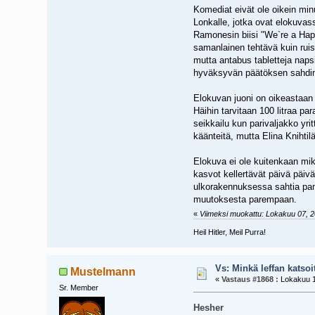
Komediat eivät ole oikein minu
Lonkalle, jotka ovat elokuvas
Ramonesin biisi "We`re a Hap
samanlainen tehtävä kuin ruis
mutta antabus tabletteja naps
hyväksyvän päätöksen sahdin
Elokuvan juoni on oikeastaan 
Häihin tarvitaan 100 litraa pa
seikkailu kun parivaljakko yri
käänteitä, mutta Elina Knihti
Elokuva ei ole kuitenkaan mik
kasvot kellertävät päivä päiv
ulkorakennuksessa sahtia pane
muutoksesta parempaan.
«
Viimeksi muokattu: Lokakuu 07, 20
Heil Hitler, Meil Purra!
Vs: Minkä leffan katsoi
Mustelmann
«
Vastaus #1868 :
Lokakuu 1
Sr. Member
Hesher