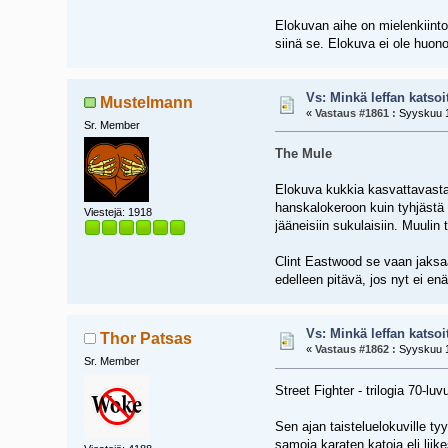
Elokuvan aihe on mielenkiintoi
siinä se. Elokuva ei ole huono,
Vs: Minkä leffan katsoi
Mustelmann
«
Vastaus #1861 :
Syyskuu 1
Sr. Member
The Mule
Elokuva kukkia kasvattavasta 
hanskalokeroon kuin tyhjästä 
Viestejä: 1918
jääneisiin sukulaisiin. Muulin 
Clint Eastwood se vaan jaksa
edelleen pitävä, jos nyt ei en
Vs: Minkä leffan katsoi
Thor Patsas
«
Vastaus #1862 :
Syyskuu 1
Sr. Member
Street Fighter - trilogia 70-luvu
Sen ajan taisteluelokuville t
samoja karaten katoja eli lii