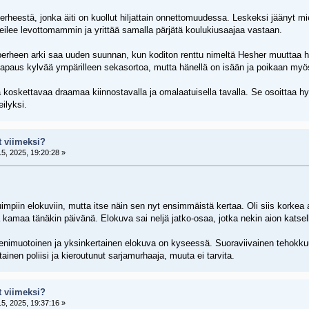
erheestä, jonka äiti on kuollut hiljattain onnettomuudessa. Leskeksi jäänyt
ireilee levottomammin ja yrittää samalla pärjätä koulukiusaajaa vastaan.
rheen arki saa uuden suunnan, kun koditon renttu nimeltä Hesher muuttaa he
paus kylvää ympärilleen sekasortoa, mutta hänellä on isään ja poikaan myö
koskettavaa draamaa kiinnostavalla ja omalaatuisella tavalla. Se osoittaa hyv
ilyksi.
t viimeksi?
5, 2025, 19:20:28 »
piin elokuviin, mutta itse näin sen nyt ensimmäistä kertaa. Oli siis korkea a
ia kamaa tänäkin päivänä. Elokuva sai neljä jatko-osaa, jotka nekin aion katse
pienimuotoinen ja yksinkertainen elokuva on kyseessä. Suoraviivainen tehokkuu
inen poliisi ja kieroutunut sarjamurhaaja, muuta ei tarvita.
t viimeksi?
5, 2025, 19:37:16 »