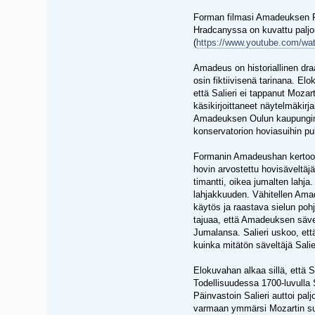
Forman filmasi Amadeuksen Pra
Hradcanyssa on kuvattu paljo
(
https://www.youtube.com/w
Amadeus on historiallinen dra
osin fiktiivisenä tarinana. El
että Salieri ei tappanut Moz
käsikirjoittaneet näytelmäkirj
Amadeuksen Oulun kaupunginte
konservatorion hoviasuihin puk
Formanin Amadeushan kertoo o
hovin arvostettu hovisäveltäj
timantti, oikea jumalten lahja
lahjakkuuden. Vähitellen Amad
käytös ja raastava sielun poh
tajuaa, että Amadeuksen sävel
Jumalansa. Salieri uskoo, että
kuinka mitätön säveltäjä Salie
Elokuvahan alkaa sillä, että Sa
Todellisuudessa 1700-luvulla 
Päinvastoin Salieri auttoi pal
varmaan ymmärsi Mozartin suur