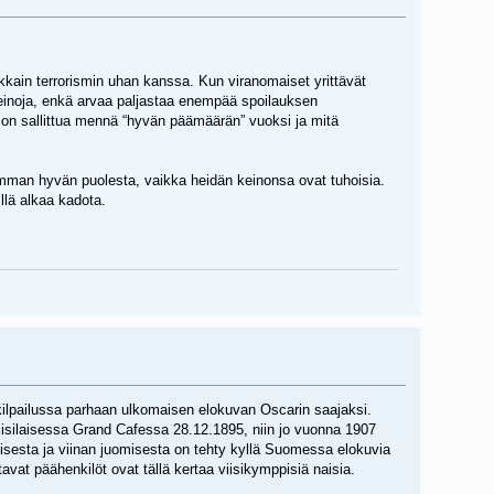
akkain terrorismin uhan kanssa. Kun viranomaiset yrittävät
keinoja, enkä arvaa paljastaa enempää spoilauksen
e on sallittua mennä “hyvän päämäärän” vuoksi ja mitä
remman hyvän puolesta, vaikka heidän keinonsa ovat tuhoisia.
llä alkaa kadota.
lpailussa parhaan ulkomaisen elokuvan Oscarin saajaksi.
isilaisessa Grand Cafessa 28.12.1895, niin jo vuonna 1907
isesta ja viinan juomisesta on tehty kyllä Suomessa elokuvia
tavat päähenkilöt ovat tällä kertaa viisikymppisiä naisia.