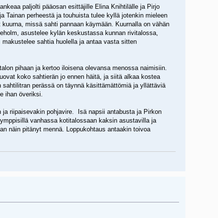
eaa paljolti pääosan esittäjille Elina Knihtilälle ja Pirjo
a Tainan perheestä ja touhuista tulee kyllä jotenkin mieleen
t kuurna, missä sahti pannaan käymään. Kuurnalla on vähän
 Sveholm, asustelee kylän keskustassa kunnan rivitalossa,
 makustelee sahtia huolella ja antaa vasta sitten
italon pihaan ja kertoo iloisena olevansa menossa naimisiin.
juovat koko sahtierän jo ennen häitä, ja siitä alkaa kostea
n sahtilitran perässä on täynnä käsittämättömiä ja yllättäviä
e ihan överiksi.
a riipaisevakin pohjavire. Isä napsii antabusta ja Pirkon
kymppisillä vanhassa kotitalossaan kaksin asustavilla ja
ihan näin pitänyt mennä. Loppukohtaus antaakin toivoa