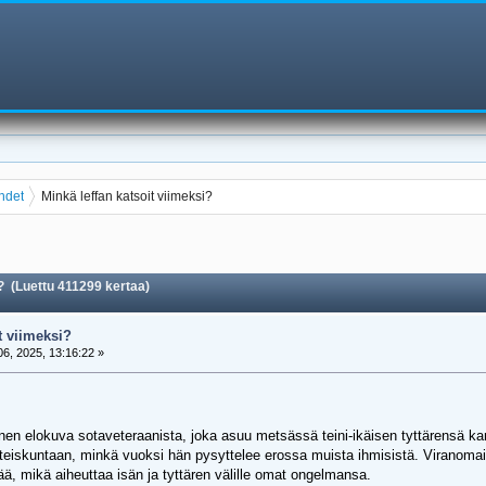
ehdet
Minkä leffan katsoit viimeksi?
? (Luettu 411299 kertaa)
t viimeksi?
6, 2025, 13:16:22 »
nen elokuva sotaveteraanista, joka asuu metsässä teini-ikäisen tyttärensä kan
iskuntaan, minkä vuoksi hän pysyttelee erossa muista ihmisistä. Viranomaiste
, mikä aiheuttaa isän ja tyttären välille omat ongelmansa.