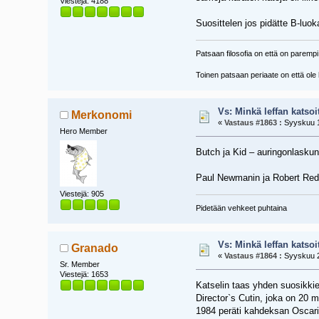
Viestejä: 4188
Suosittelen jos pidätte B-luok
Patsaan filosofia on että on parempi
Toinen patsaan periaate on että ole 
Vs: Minkä leffan katsoi
Merkonomi
«
Vastaus #1863 :
Syyskuu 1
Hero Member
Butch ja Kid – auringonlaskun
Paul Newmanin ja Robert Redfo
Viestejä: 905
Pidetään vehkeet puhtaina
Vs: Minkä leffan katsoi
Granado
«
Vastaus #1864 :
Syyskuu 2
Sr. Member
Viestejä: 1653
Katselin taas yhden suosikkie
Director`s Cutin, joka on 20 m
1984 peräti kahdeksan Oscari