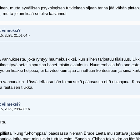
nen, mutta syvällisen psykologisen tutkielman sijaan tarina jää vähän pintapuo
 mutta jotain lisää se olisi kaivannut.
t viimeksi?
5, 2025, 21:51:04 »
vanhuksesta, joka ryhtyy huumekuskiksi, kun siihen tarjoutuu tilaisuus. Ukk
ilmestyvä setelinippu saa hänet toisiin ajatuksiin. Huumerahalla hän saa este
työ on lisäksi helppoa, ei tarvitse kuin ajaa annettuun kohteeseen ja siinä kaik
a vanhanakin. Tässä leffassa hän toimii sekä pääosassa että ohjaajana. Klas
ää rautaisen tiukka.
t viimeksi?
5, 2025, 23:47:03 »
lta.
yypillistä "kung fu-hömppää" pääosassa hieman Bruce Leetä muistuttava japanil
kesarjoja jotka ovat minullekin tuttuja esim. Sanchin. Chiban tekniikka on 