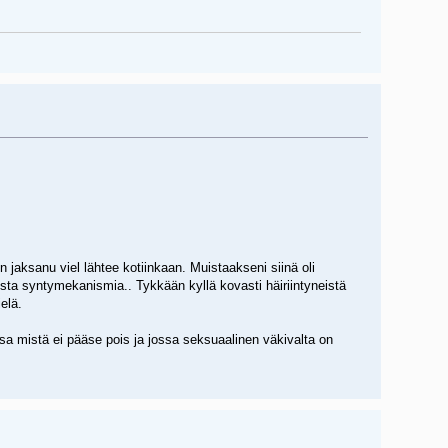
 jaksanu viel lähtee kotiinkaan. Muistaakseni siinä oli
ista syntymekanismia.. Tykkään kyllä kovasti häiriintyneistä
ielä.
eessa mistä ei pääse pois ja jossa seksuaalinen väkivalta on