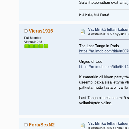
Salaliittoteoriathan ovat aina
Heil Hitler, Meil Purra!
Vs: Minkä leffan katsoi
Vieras1916
«
Vastaus #1865 :
Syyskuu 3
Full Member
Viestejä: 248
The Last Tango in Paris
https://m.imdb.com/title/tt00
Orgies of Edo
https://m.imdb.com/title/tt01
Kummatkin oli kivan päräyttävi
useempi pätkä sisällettynä yh
pätkistä mutta tästä oli välill
Last Tango oli sellanen mitä s
vallankäytön väline.
Vs: Minkä leffan katsoi
FortySexN2
«
Vastaus #1866 :
Lokakuu 0