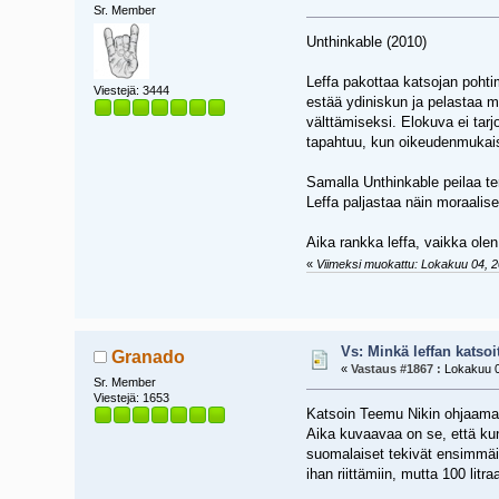
Sr. Member
Unthinkable (2010)
Leffa pakottaa katsojan pohti
Viestejä: 3444
estää ydiniskun ja pelastaa m
välttämiseksi. Elokuva ei tar
tapahtuu, kun oikeudenmukais
Samalla Unthinkable peilaa te
Leffa paljastaa näin moraalis
Aika rankka leffa, vaikka ole
«
Viimeksi muokattu: Lokakuu 04, 2
Vs: Minkä leffan katsoi
Granado
«
Vastaus #1867 :
Lokakuu 0
Sr. Member
Viestejä: 1653
Katsoin Teemu Nikin ohjaaman
Aika kuvaavaa on se, että ku
suomalaiset tekivät ensimmäis
ihan riittämiin, mutta 100 lit