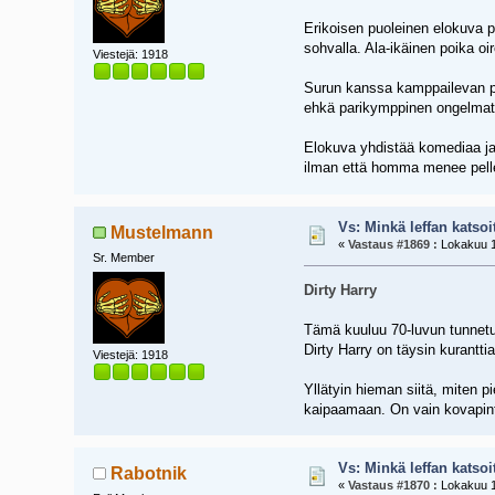
Erikoisen puoleinen elokuva p
sohvalla. Ala-ikäinen poika o
Viestejä: 1918
Surun kanssa kamppailevan pe
ehkä parikymppinen ongelmata
Elokuva yhdistää komediaa ja 
ilman että homma menee pelle
Vs: Minkä leffan katsoi
Mustelmann
«
Vastaus #1869 :
Lokakuu 1
Sr. Member
Dirty Harry
Tämä kuuluu 70-luvun tunnetuim
Dirty Harry on täysin kurantt
Viestejä: 1918
Yllätyin hieman siitä, miten 
kaipaamaan. On vain kovapinta
Vs: Minkä leffan katsoi
Rabotnik
«
Vastaus #1870 :
Lokakuu 1