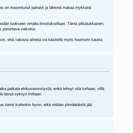
 mies on masentunut pahasti ja lähinnä makaa mykkänä
idän luokseen omalla ilmoituksellaan. Tämä pitkätukkainen,
s parantava vaikutus.
in, että vakavia aiheita voi käsitellä myös huumorin kautta,
ika paikata elokuvasivistystä, enkä tehnyt sitä turhaan, sillä
lla tässä syksyn mittaan.
s toimii kuitenkin hyvin, eikä mitään ylimääräistä jää