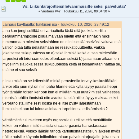
Vs: Liikuntarajoitteisille/vammaisille seksi palveluita?
«
Vastaus #47 :
Toukokuu 11, 2026, 00:34:30 »
Lainaus käyttäjältä: häkkisen isa - Toukokuu 10, 2026, 23:49:12
aina kun jengi selittää eri variaatioita tästä että joo kelakortilla
peräkammarinpojille pillua mä vaan mietin että ensinnäkin miksi
nimenomaan miesten seksinhimo on niin itsestäänselvästi vakava että
valtion pitää tulla pelastamaan ne ressukat puutteelta, vaikka
jokaisessa sukupuolessa on a) sekä ihmisiä ketkä ei saa mielestään
tarpeeksi eli toisinaan edes ollenkaan seksiä b) ja samaan aikaan on
myös ihmisiä jokaisessa sukupuolessa keitä ei tosiaankaan haittaa se,
että he ei saa seksiä.
niinku mikä on se kriteeristö minkä perusteella terveyskeskuslääkäri
arvioi että juuri nyt on niin paha tilanne että kyllä täytyy päästä heppi
työntämään toisen kehoon kun ei mikään muu auta? missä vaiheessa
miehistä tehtiin ihmisinä niin avuttomia että niille täytyy maksaa seksi
verorahoista, ilmeisesti koska ne ei itse pysty järjestämään
ihmissuhteitaan tai talousasioitaan tarpeittensa edistämiseksi?
väistämättä tuli mieleen myös orgasmikuilu eli se että merkittävän
kokoinen vähemmistö naisista ei saa orgasmia harrastaessaan
heteroseksiä. voisko lääkäri tarjota kartoitushaastattelun jälkeen myös
näille naisille käynnin intiimihierontaan palveluntarjoajalle, joka osaa