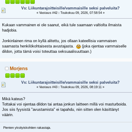
Vs: Liikuntarajoitteisille/vammaisille seksi palveluita?
«
Vastaus #42 :
Toukokuu 09, 2026, 07:58:54 »
Kukaan vammainen ei ole saanut, eikä tule saamaan valtiolta ilmaista
hadjobia.
Jonkinlainen rima on kyllä alitettu, jos ollaan kateellisia vammaisen
saamasta henkilökohtaisesta avustajasta.
(joka ojentaa vammaiselle
dildon, jotta tämä voisi toteuttaa seksuaalisuuttaan.)
Morjens
Vs: Liikuntarajoitteisille/vammaisille seksi palveluita?
«
Vastaus #43 :
Toukokuu 09, 2026, 08:19:11 »
Mikä kateus?
Tottakai voi ojentaa dildon tai antaa jonkun laitteen millä voi masturboida.
Jos siis fyysistä "avustamista" ei tapahdu, niin sitten olen käsittänyt
väärin.
Pienten yksityiskohtien rakastaja.