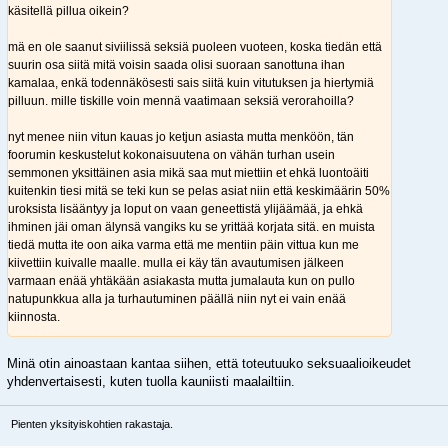
käsitellä pillua oikein?
mä en ole saanut siviilissä seksiä puoleen vuoteen, koska tiedän että
suurin osa siitä mitä voisin saada olisi suoraan sanottuna ihan
kamalaa, enkä todennäkösesti sais siitä kuin vitutuksen ja hiertymiä
pilluun. mille tiskille voin mennä vaatimaan seksiä verorahoilla?
nyt menee niin vitun kauas jo ketjun asiasta mutta menköön, tän
foorumin keskustelut kokonaisuutena on vähän turhan usein
semmonen yksittäinen asia mikä saa mut miettiin et ehkä luontoäiti
kuitenkin tiesi mitä se teki kun se pelas asiat niin että keskimäärin 50%
uroksista lisääntyy ja loput on vaan geneettistä ylijäämää, ja ehkä
ihminen jäi oman älynsä vangiks ku se yrittää korjata sitä. en muista
tiedä mutta ite oon aika varma että me mentiin päin vittua kun me
kiivettiin kuivalle maalle. mulla ei käy tän avautumisen jälkeen
varmaan enää yhtäkään asiakasta mutta jumalauta kun on pullo
natupunkkua alla ja turhautuminen päällä niin nyt ei vain enää
kiinnosta.
Minä otin ainoastaan kantaa siihen, että toteutuuko seksuaalioikeudet
yhdenvertaisesti, kuten tuolla kauniisti maalailtiin.
Pienten yksityiskohtien rakastaja.