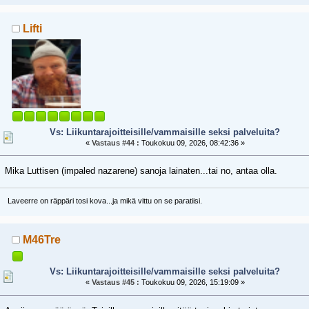
Lifti
Vs: Liikuntarajoitteisille/vammaisille seksi palveluita?
«
Vastaus #44 :
Toukokuu 09, 2026, 08:42:36 »
Mika Luttisen (impaled nazarene) sanoja lainaten...tai no, antaa olla.
Laveerre on räppäri tosi kova...ja mikä vittu on se paratiisi.
M46Tre
Vs: Liikuntarajoitteisille/vammaisille seksi palveluita?
«
Vastaus #45 :
Toukokuu 09, 2026, 15:19:09 »