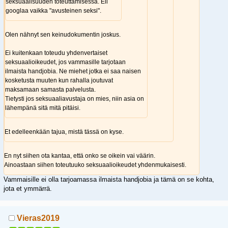
seksuaalisuuden toteuttamisessa. Eli
googlaa vaikka "avusteinen seksi".
Olen nähnyt sen keinudokumentin joskus.
Ei kuitenkaan toteudu yhdenvertaiset
seksuaalioikeudet, jos vammasille tarjotaan
ilmaista handjobia. Ne miehet jotka ei saa naisen
kosketusta muuten kun rahalla joutuvat
maksamaan samasta palvelusta.
Tietysti jos seksuaaliavustaja on mies, niin asia on
lähempänä sitä mitä pitäisi.
Et edelleenkään tajua, mistä tässä on kyse.
En nyt siihen ota kantaa, että onko se oikein vai väärin.
Ainoastaan siihen toteutuuko seksuaalioikeudet yhdenmukaisesti.
Vammaisille ei olla tarjoamassa ilmaista handjobia ja tämä on se kohta,
jota et ymmärrä.
Vieras2019