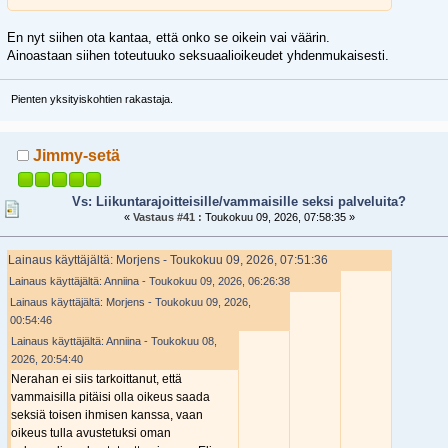
En nyt siihen ota kantaa, että onko se oikein vai väärin.
Ainoastaan siihen toteutuuko seksuaalioikeudet yhdenmukaisesti.
Pienten yksityiskohtien rakastaja.
Jimmy-setä
Vs: Liikuntarajoitteisille/vammaisille seksi palveluita?
«
Vastaus #41 :
Toukokuu 09, 2026, 07:58:35 »
Lainaus käyttäjältä: Morjens - Toukokuu 09, 2026, 07:51:36
Lainaus käyttäjältä: Anniina - Toukokuu 09, 2026, 06:26:38
Lainaus käyttäjältä: Morjens - Toukokuu 09, 2026,
00:54:46
Lainaus käyttäjältä: Anniina - Toukokuu 08,
2026, 20:54:40
Nerahan ei siis tarkoittanut, että
vammaisilla pitäisi olla oikeus saada
seksiä toisen ihmisen kanssa, vaan
oikeus tulla avustetuksi oman