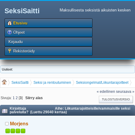
SeksiSaitti
Maksullisesta seksistä aikuisten kesken
Etusivu
Ohjeet
Kirjaudu
Rekisteröidy
Uutiset:
SeksiSaitti
Seksi ja rentoutuminen
Seksiongelmat/Liikuntarajoitteet
Liikuntarajoitteisille/vammaisille seksi palveluita?
« edellinen
seuraava »
Sivuja:
1
2
[
3
]
Siirry alas
TULOSTUSVERSIO
Kirjoittaja
Aihe: Liikuntarajoitteisille/vammaisille seksi
palveluita? (Luettu 29040 kertaa)
Morjens