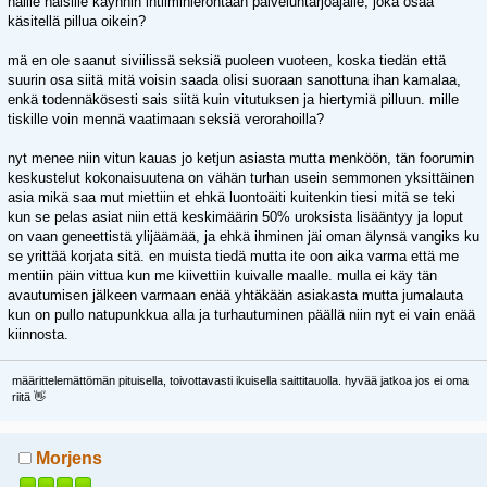
näille naisille käynnin intiimihierontaan palveluntarjoajalle, joka osaa
käsitellä pillua oikein?
mä en ole saanut siviilissä seksiä puoleen vuoteen, koska tiedän että
suurin osa siitä mitä voisin saada olisi suoraan sanottuna ihan kamalaa,
enkä todennäkösesti sais siitä kuin vitutuksen ja hiertymiä pilluun. mille
tiskille voin mennä vaatimaan seksiä verorahoilla?
nyt menee niin vitun kauas jo ketjun asiasta mutta menköön, tän foorumin
keskustelut kokonaisuutena on vähän turhan usein semmonen yksittäinen
asia mikä saa mut miettiin et ehkä luontoäiti kuitenkin tiesi mitä se teki
kun se pelas asiat niin että keskimäärin 50% uroksista lisääntyy ja loput
on vaan geneettistä ylijäämää, ja ehkä ihminen jäi oman älynsä vangiks ku
se yrittää korjata sitä. en muista tiedä mutta ite oon aika varma että me
mentiin päin vittua kun me kiivettiin kuivalle maalle. mulla ei käy tän
avautumisen jälkeen varmaan enää yhtäkään asiakasta mutta jumalauta
kun on pullo natupunkkua alla ja turhautuminen päällä niin nyt ei vain enää
kiinnosta.
määrittelemättömän pituisella, toivottavasti ikuisella saittitauolla. hyvää jatkoa jos ei oma
riitä 👋
Morjens