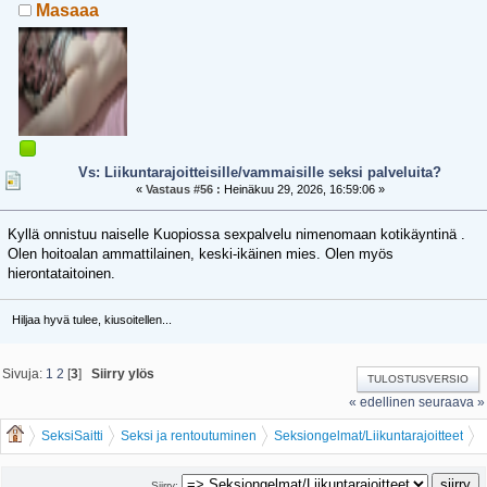
Masaaa
Vs: Liikuntarajoitteisille/vammaisille seksi palveluita?
«
Vastaus #56 :
Heinäkuu 29, 2026, 16:59:06 »
Kyllä onnistuu naiselle Kuopiossa sexpalvelu nimenomaan kotikäyntinä .
Olen hoitoalan ammattilainen, keski-ikäinen mies. Olen myös
hierontataitoinen.
Hiljaa hyvä tulee, kiusoitellen...
Sivuja:
1
2
[
3
]
Siirry ylös
TULOSTUSVERSIO
« edellinen
seuraava »
SeksiSaitti
Seksi ja rentoutuminen
Seksiongelmat/Liikuntarajoitteet
Liikuntarajoitteisille/vammaisille seksi palveluita?
Siirry: