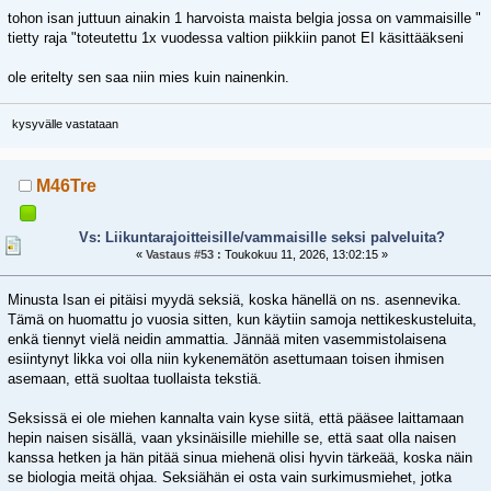
tohon isan juttuun ainakin 1 harvoista maista belgia jossa on vammaisille "
tietty raja "toteutettu 1x vuodessa valtion piikkiin panot EI käsittääkseni
ole eritelty sen saa niin mies kuin nainenkin.
kysyvälle vastataan
M46Tre
Vs: Liikuntarajoitteisille/vammaisille seksi palveluita?
«
Vastaus #53 :
Toukokuu 11, 2026, 13:02:15 »
Minusta Isan ei pitäisi myydä seksiä, koska hänellä on ns. asennevika.
Tämä on huomattu jo vuosia sitten, kun käytiin samoja nettikeskusteluita,
enkä tiennyt vielä neidin ammattia. Jännää miten vasemmistolaisena
esiintynyt likka voi olla niin kykenemätön asettumaan toisen ihmisen
asemaan, että suoltaa tuollaista tekstiä.
Seksissä ei ole miehen kannalta vain kyse siitä, että pääsee laittamaan
hepin naisen sisällä, vaan yksinäisille miehille se, että saat olla naisen
kanssa hetken ja hän pitää sinua miehenä olisi hyvin tärkeää, koska näin
se biologia meitä ohjaa. Seksiähän ei osta vain surkimusmiehet, jotka