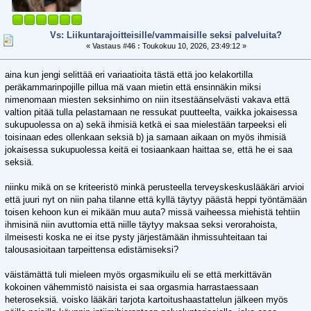
Vs: Liikuntarajoitteisille/vammaisille seksi palveluita?
«
Vastaus #46 :
Toukokuu 10, 2026, 23:49:12 »
aina kun jengi selittää eri variaatioita tästä että joo kelakortilla
peräkammarinpojille pillua mä vaan mietin että ensinnäkin miksi
nimenomaan miesten seksinhimo on niin itsestäänselvästi vakava että
valtion pitää tulla pelastamaan ne ressukat puutteelta, vaikka jokaisessa
sukupuolessa on a) sekä ihmisiä ketkä ei saa mielestään tarpeeksi eli
toisinaan edes ollenkaan seksiä b) ja samaan aikaan on myös ihmisiä
jokaisessa sukupuolessa keitä ei tosiaankaan haittaa se, että he ei saa
seksiä.
niinku mikä on se kriteeristö minkä perusteella terveyskeskuslääkäri arvioi
että juuri nyt on niin paha tilanne että kyllä täytyy päästä heppi työntämään
toisen kehoon kun ei mikään muu auta? missä vaiheessa miehistä tehtiin
ihmisinä niin avuttomia että niille täytyy maksaa seksi verorahoista,
ilmeisesti koska ne ei itse pysty järjestämään ihmissuhteitaan tai
talousasioitaan tarpeittensa edistämiseksi?
väistämättä tuli mieleen myös orgasmikuilu eli se että merkittävän
kokoinen vähemmistö naisista ei saa orgasmia harrastaessaan
heteroseksiä. voisko lääkäri tarjota kartoitushaastattelun jälkeen myös