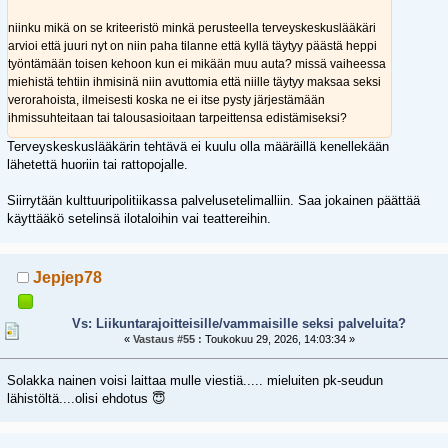
niinku mikä on se kriteeristö minkä perusteella terveyskeskuslääkäri
arvioi että juuri nyt on niin paha tilanne että kyllä täytyy päästä heppi
työntämään toisen kehoon kun ei mikään muu auta? missä vaiheessa
miehistä tehtiin ihmisinä niin avuttomia että niille täytyy maksaa seksi
verorahoista, ilmeisesti koska ne ei itse pysty järjestämään
ihmissuhteitaan tai talousasioitaan tarpeittensa edistämiseksi?
Terveyskeskuslääkärin tehtävä ei kuulu olla määräillä kenellekään
lähetettä huoriin tai rattopojalle.
Siirrytään kulttuuripolitiikassa palvelusetelimalliin. Saa jokainen päättää
käyttääkö setelinsä ilotaloihin vai teattereihin.
Jepjep78
Vs: Liikuntarajoitteisille/vammaisille seksi palveluita?
«
Vastaus #55 :
Toukokuu 29, 2026, 14:03:34 »
Solakka nainen voisi laittaa mulle viestiä..... mieluiten pk-seudun
lähistöltä....olisi ehdotus 😇