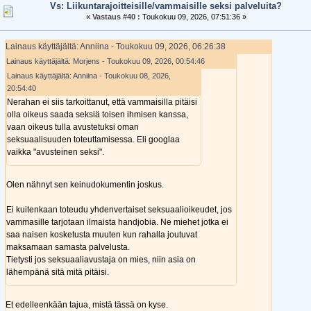
Vs: Liikuntarajoitteisille/vammaisille seksi palveluita?
«
Vastaus #40 :
Toukokuu 09, 2026, 07:51:36 »
Lainaus käyttäjältä: Anniina - Toukokuu 09, 2026, 06:26:38
Lainaus käyttäjältä: Morjens - Toukokuu 09, 2026, 00:54:46
Lainaus käyttäjältä: Anniina - Toukokuu 08, 2026,
20:54:40
Nerahan ei siis tarkoittanut, että vammaisilla pitäisi
olla oikeus saada seksiä toisen ihmisen kanssa,
vaan oikeus tulla avustetuksi oman
seksuaalisuuden toteuttamisessa. Eli googlaa
vaikka "avusteinen seksi".
Olen nähnyt sen keinudokumentin joskus.
Ei kuitenkaan toteudu yhdenvertaiset seksuaalioikeudet, jos
vammasille tarjotaan ilmaista handjobia. Ne miehet jotka ei
saa naisen kosketusta muuten kun rahalla joutuvat
maksamaan samasta palvelusta.
Tietysti jos seksuaaliavustaja on mies, niin asia on
lähempänä sitä mitä pitäisi.
Et edelleenkään tajua, mistä tässä on kyse.