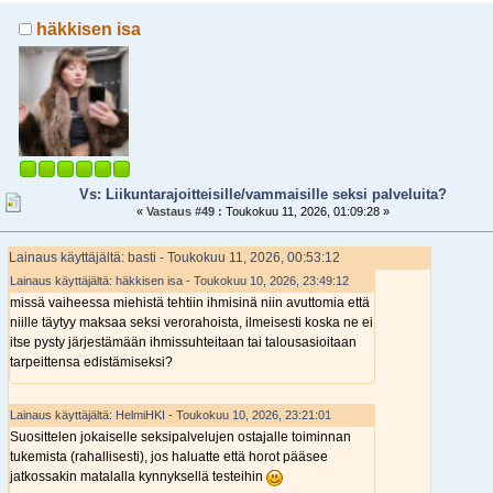
häkkisen isa
Vs: Liikuntarajoitteisille/vammaisille seksi palveluita?
«
Vastaus #49 :
Toukokuu 11, 2026, 01:09:28 »
Lainaus käyttäjältä: basti - Toukokuu 11, 2026, 00:53:12
Lainaus käyttäjältä: häkkisen isa - Toukokuu 10, 2026, 23:49:12
missä vaiheessa miehistä tehtiin ihmisinä niin avuttomia että
niille täytyy maksaa seksi verorahoista, ilmeisesti koska ne ei
itse pysty järjestämään ihmissuhteitaan tai talousasioitaan
tarpeittensa edistämiseksi?
Lainaus käyttäjältä: HelmiHKI - Toukokuu 10, 2026, 23:21:01
Suosittelen jokaiselle seksipalvelujen ostajalle toiminnan
tukemista (rahallisesti), jos haluatte että horot pääsee
jatkossakin matalalla kynnyksellä testeihin