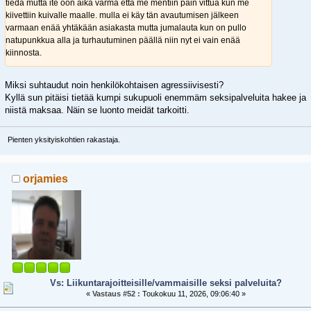
tiedä mutta ite oon aika varma että me mentiin päin vittua kun me
kiivettiin kuivalle maalle. mulla ei käy tän avautumisen jälkeen
varmaan enää yhtäkään asiakasta mutta jumalauta kun on pullo
natupunkkua alla ja turhautuminen päällä niin nyt ei vain enää
kiinnosta.
Miksi suhtaudut noin henkilökohtaisen agressiivisesti?
Kyllä sun pitäisi tietää kumpi sukupuoli enemmäm seksipalveluita hakee ja
niistä maksaa. Näin se luonto meidät tarkoitti.
Pienten yksityiskohtien rakastaja.
orjamies
Vs: Liikuntarajoitteisille/vammaisille seksi palveluita?
«
Vastaus #52 :
Toukokuu 11, 2026, 09:06:40 »