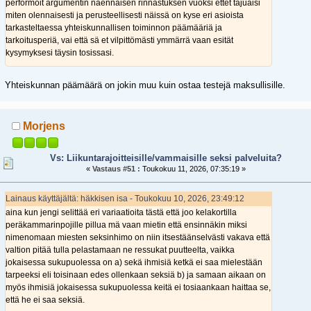
performoit argumentin näennäisen rinnastuksen vuoksi ettet tajuaisi
miten olennaisesti ja perusteellisesti näissä on kyse eri asioista
tarkasteltaessa yhteiskunnallisen toiminnon päämääriä ja
tarkoitusperiä, vai että sä et vilpittömästi ymmärrä vaan esität
kysymyksesi täysin tosissasi.
Yhteiskunnan päämäärä on jokin muu kuin ostaa testejä maksullisille.
Morjens
Vs: Liikuntarajoitteisille/vammaisille seksi palveluita?
«
Vastaus #51 :
Toukokuu 11, 2026, 07:35:19 »
Lainaus käyttäjältä: häkkisen isa - Toukokuu 10, 2026, 23:49:12
aina kun jengi selittää eri variaatioita tästä että joo kelakortilla
peräkammarinpojille pillua mä vaan mietin että ensinnäkin miksi
nimenomaan miesten seksinhimo on niin itsestäänselvästi vakava että
valtion pitää tulla pelastamaan ne ressukat puutteelta, vaikka
jokaisessa sukupuolessa on a) sekä ihmisiä ketkä ei saa mielestään
tarpeeksi eli toisinaan edes ollenkaan seksiä b) ja samaan aikaan on
myös ihmisiä jokaisessa sukupuolessa keitä ei tosiaankaan haittaa se,
että he ei saa seksiä.