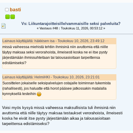
basti
Vs: Liikuntarajoitteisille/vammaisille seksi palveluita?
«
Vastaus #48 :
Toukokuu 11, 2026, 00:53:12 »
Lainaus käyttäjältä: häkkisen isa - Toukokuu 10, 2026, 23:49:12
missä vaiheessa miehistä tehtiin ihmisinä niin avuttomia että niille
täytyy maksaa seksi verorahoista, ilmeisesti koska ne ei itse pysty
järjestämään ihmissuhteitaan tai talousasioitaan tarpeittensa
edistämiseksi?
Lainaus käyttäjältä: HelmiHKI - Toukokuu 10, 2026, 23:21:01
Suosittelen jokaiselle seksipalvelujen ostajalle toiminnan tukemista
(rahallisesti), jos haluatte että horot pääsee jatkossakin matalalla
kynnyksellä testeihin
Voisi myös kysyä missä vaiheessa maksullisista tuli ihmisinä niin
avuttomia että niille täytyy maksaa testaukset verorahoista, ilmeisesti
koska he eivät itse pysty järjestämään aikaa ja talousasioitaan
tarpeittensa edistämiseksi?