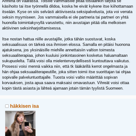
Anniina on väärässä. Toisille vammaisille pitää tosiaankin tarjota se
käsihoito tai itse työnnellä dildoa, koska he eivät kykene itse kiihottamaan
itseään. Kyse on siis selvästi aktiivisesta seksipalvelusta, jota voi verrata
seksin myymiseen. Jos vammaisella ei ole partneria tai partneri on yhtä
huonolla toimintakyvyllä varustettu, niin avustajan pitää olla melkoisen
aktiivinen seksinharjoittamisessa.
Itse nostan hattua niille avustajille, jotka tähän suostuvat, koska
seksuaalisuus on tärkeä osa ihmisen elossa. Samalla en pitäisi huonona
ajatuksena, jos yksinäisille miehille annettaisiin valtion toimesta
seksuaaliterapiaa, johon kuuluisi jonkintasoinen kosketus haluamaltaan
sukupuolelta. Tällä voisi olla mielenterveydellisesti kuntouttava vaikutus.
Prosessi voisi mennä vaikka niin, että tk lääkärillä kerrot ongelmasta ja
hän ohjaa seksuaaliterapeutille, joka sitten toimii itse suorittajan tai ohjaa
sopivalle palveluntuottajalle. Tuosta voisi valtio määrittää sopivan
korvauksen, josta apua saava maksaisi omavastuun. Vihreät voisi ottaa
kopin tästä asiasta ja lähteä ajamaan jotain tämän tyylistä Suomeen.
häkkisen isa