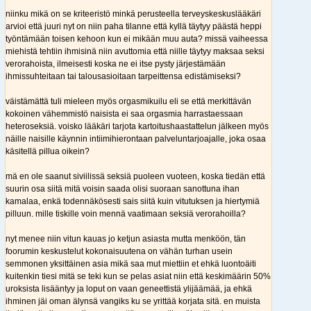
niinku mikä on se kriteeristö minkä perusteella terveyskeskuslääkäri
arvioi että juuri nyt on niin paha tilanne että kyllä täytyy päästä heppi
työntämään toisen kehoon kun ei mikään muu auta? missä vaiheessa
miehistä tehtiin ihmisinä niin avuttomia että niille täytyy maksaa seksi
verorahoista, ilmeisesti koska ne ei itse pysty järjestämään
ihmissuhteitaan tai talousasioitaan tarpeittensa edistämiseksi?
väistämättä tuli mieleen myös orgasmikuilu eli se että merkittävän
kokoinen vähemmistö naisista ei saa orgasmia harrastaessaan
heteroseksiä. voisko lääkäri tarjota kartoitushaastattelun jälkeen myös
näille naisille käynnin intiimihierontaan palveluntarjoajalle, joka osaa
käsitellä pillua oikein?
mä en ole saanut siviilissä seksiä puoleen vuoteen, koska tiedän että
suurin osa siitä mitä voisin saada olisi suoraan sanottuna ihan
kamalaa, enkä todennäkösesti sais siitä kuin vitutuksen ja hiertymiä
pilluun. mille tiskille voin mennä vaatimaan seksiä verorahoilla?
nyt menee niin vitun kauas jo ketjun asiasta mutta menköön, tän
foorumin keskustelut kokonaisuutena on vähän turhan usein
semmonen yksittäinen asia mikä saa mut miettiin et ehkä luontoäiti
kuitenkin tiesi mitä se teki kun se pelas asiat niin että keskimäärin 50%
uroksista lisääntyy ja loput on vaan geneettistä ylijäämää, ja ehkä
ihminen jäi oman älynsä vangiks ku se yrittää korjata sitä. en muista