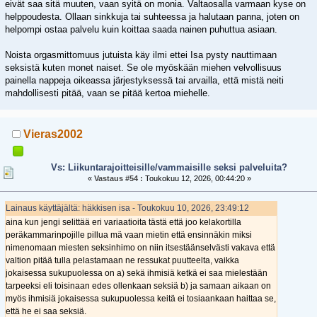
eivät saa sitä muuten, vaan syitä on monia. Valtaosalla varmaan kyse on
helppoudesta. Ollaan sinkkuja tai suhteessa ja halutaan panna, joten on
helpompi ostaa palvelu kuin koittaa saada nainen puhuttua asiaan.
Noista orgasmittomuus jutuista käy ilmi ettei Isa pysty nauttimaan
seksistä kuten monet naiset. Se ole myöskään miehen velvollisuus
painella nappeja oikeassa järjestyksessä tai arvailla, että mistä neiti
mahdollisesti pitää, vaan se pitää kertoa miehelle.
Vieras2002
Vs: Liikuntarajoitteisille/vammaisille seksi palveluita?
«
Vastaus #54 :
Toukokuu 12, 2026, 00:44:20 »
Lainaus käyttäjältä: häkkisen isa - Toukokuu 10, 2026, 23:49:12
aina kun jengi selittää eri variaatioita tästä että joo kelakortilla
peräkammarinpojille pillua mä vaan mietin että ensinnäkin miksi
nimenomaan miesten seksinhimo on niin itsestäänselvästi vakava että
valtion pitää tulla pelastamaan ne ressukat puutteelta, vaikka
jokaisessa sukupuolessa on a) sekä ihmisiä ketkä ei saa mielestään
tarpeeksi eli toisinaan edes ollenkaan seksiä b) ja samaan aikaan on
myös ihmisiä jokaisessa sukupuolessa keitä ei tosiaankaan haittaa se,
että he ei saa seksiä.