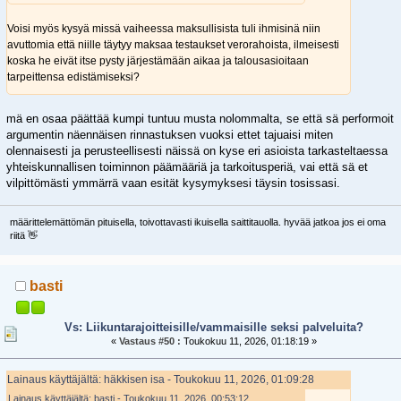
Voisi myös kysyä missä vaiheessa maksullisista tuli ihmisinä niin
avuttomia että niille täytyy maksaa testaukset verorahoista, ilmeisesti
koska he eivät itse pysty järjestämään aikaa ja talousasioitaan
tarpeittensa edistämiseksi?
mä en osaa päättää kumpi tuntuu musta nolommalta, se että sä performoit
argumentin näennäisen rinnastuksen vuoksi ettet tajuaisi miten
olennaisesti ja perusteellisesti näissä on kyse eri asioista tarkasteltaessa
yhteiskunnallisen toiminnon päämääriä ja tarkoitusperiä, vai että sä et
vilpittömästi ymmärrä vaan esität kysymyksesi täysin tosissasi.
määrittelemättömän pituisella, toivottavasti ikuisella saittitauolla. hyvää jatkoa jos ei oma
riitä 👋
basti
Vs: Liikuntarajoitteisille/vammaisille seksi palveluita?
«
Vastaus #50 :
Toukokuu 11, 2026, 01:18:19 »
Lainaus käyttäjältä: häkkisen isa - Toukokuu 11, 2026, 01:09:28
Lainaus käyttäjältä: basti - Toukokuu 11, 2026, 00:53:12