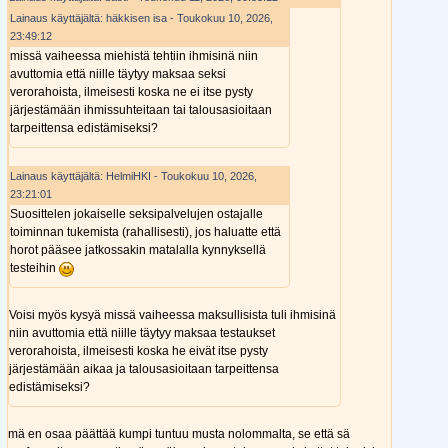
Lainaus käyttäjältä: häkkisen isa - Toukokuu 10, 2026,
23:49:12
missä vaiheessa miehistä tehtiin ihmisinä niin
avuttomia että niille täytyy maksaa seksi
verorahoista, ilmeisesti koska ne ei itse pysty
järjestämään ihmissuhteitaan tai talousasioitaan
tarpeittensa edistämiseksi?
Lainaus käyttäjältä: HelmiHKI - Toukokuu 10, 2026,
23:21:01
Suosittelen jokaiselle seksipalvelujen ostajalle
toiminnan tukemista (rahallisesti), jos haluatte että
horot pääsee jatkossakin matalalla kynnyksellä
testeihin
Voisi myös kysyä missä vaiheessa maksullisista tuli ihmisinä
niin avuttomia että niille täytyy maksaa testaukset
verorahoista, ilmeisesti koska he eivät itse pysty
järjestämään aikaa ja talousasioitaan tarpeittensa
edistämiseksi?
mä en osaa päättää kumpi tuntuu musta nolommalta, se että sä