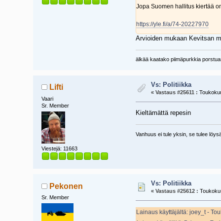
Jopa Suomen hallitus kiertää 
https://yle.fi/a/74-20227970
Arvioiden mukaan Kevitsan mal
älkää kaatako piimäpurkkia porst
Vs: Politiikka
Lifti
«
Vastaus #25611 :
Toukokuu
Vaari
Sr. Member
Kieltämättä repesin
Vanhuus ei tule yksin, se tulee lö
Viestejä: 11663
Vs: Politiikka
Pekonen
«
Vastaus #25612 :
Toukokuu
Sr. Member
Lainaus käyttäjältä: joey_t - T