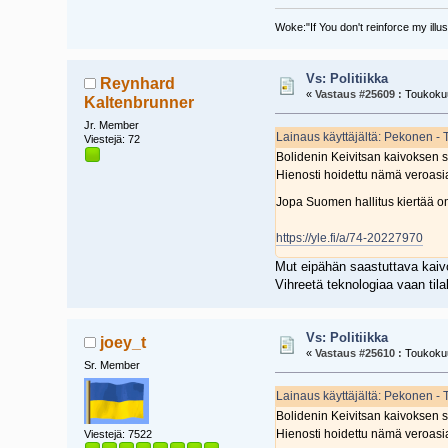
Woke:"If You don't reinforce my illu
Vs: Politiikka
Reynhard
«
Vastaus #25609 :
Toukokuu
Kaltenbrunner
Jr. Member
Lainaus käyttäjältä: Pekonen -
Viestejä: 72
Bolidenin Keivitsan kaivoksen 
Hienosti hoidettu nämä veroasia
Jopa Suomen hallitus kiertää 
https://yle.fi/a/74-20227970
Mut eipähän saastuttava kaivo
Vihreetä teknologiaa vaan tilal
Vs: Politiikka
joey_t
«
Vastaus #25610 :
Toukokuu
Sr. Member
Lainaus käyttäjältä: Pekonen -
Bolidenin Keivitsan kaivoksen 
Hienosti hoidettu nämä veroasia
Viestejä: 7522