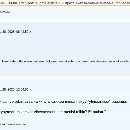
eli/yli-100-miljardin-potti-suomalaisista-tuli-sijoittajakansa-vain-yksi-maa-euroopa
elvästi.
 28, 2026, 08:42:59 »
 Nauti siitä. Olet ansainnut sen. Jokainen on oikeutettu omaan mielipiteeseensä ja jokaisella tu
 28, 2026, 12:04:06 »
 ollaan verottamassa kaikkia ja kaikkea missä näkyy "ylimääräisiä" pääomia.
 kysymys: mikseivät vihervassarit itse menisi töihin? Ei maistu?
uassa mennessänne