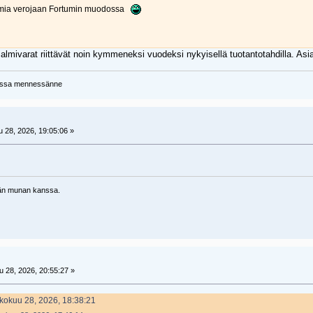
omia verojaan Fortumin muodossa
mivarat riittävät noin kymmeneksi vuodeksi nykyisellä tuotantotahdilla. Asia
uassa mennessänne
 28, 2026, 19:05:06 »
ysän munan kanssa.
 28, 2026, 20:55:27 »
oukokuu 28, 2026, 18:38:21