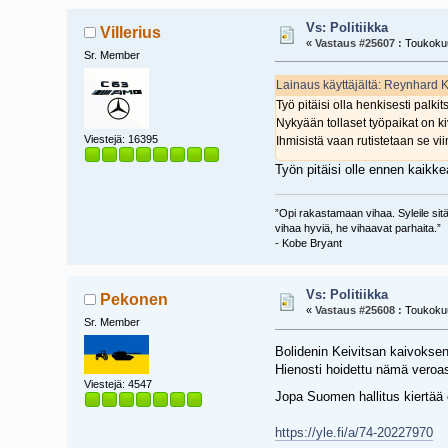
Vs: Politiikka
Villerius
«
Vastaus #25607 :
Toukokuu
Sr. Member
Lainaus käyttäjältä: Reynhard 
Työ pitäisi olla henkisesti palki
Nykyään tollaset työpaikat on ki
Viestejä: 16395
Ihmisistä vaan rutistetaan se viim
Työn pitäisi olle ennen kaikke
”Opi rakastamaan vihaa. Syleile sitä.
vihaa hyviä, he vihaavat parhaita.”
- Kobe Bryant
Vs: Politiikka
Pekonen
«
Vastaus #25608 :
Toukokuu
Sr. Member
Bolidenin Keivitsan kaivokse
Hienosti hoidettu nämä veroas
Viestejä: 4547
Jopa Suomen hallitus kiertä
https://yle.fi/a/74-20227970