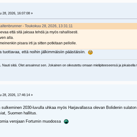
 28, 2026, 16:07:08 »
Kaltenbrunner - Toukokuu 28, 2026, 13:31:11
tsevaa että sitä jaksaa tehdä ja myös rahallisesti.
ven alla.
einenkin pisara irti ja sitten potkitaan pellolle.
a tuottavaa, että noihin jälkimmäisiin päästäisiin.
 Nauti siitä. Olet ansainnut sen. Jokainen on oikeutettu omaan mielipiteeseensä ja jokaisella tu
 28, 2026, 17:46:14 »
n sulkeminen 2030-luvulla uhkaa myös Harjavallassa olevan Bolidenin sulaton 
iat, Suomen hallitus.
ä omia verojaan Fortumin muodossa