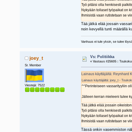
Työ pitäisi olla henkisesti palki
Nykyään tollaset työpaikat on ki
Ihmisistä vaan rutistetaan se viim
Tää jätkä elää jossain vassari
noin kevyellä tunti määrällä k
Vanhuus ei tule yksin, se tulee lö
Vs: Politiikka
joey_t
«
Vastaus #25605 :
Toukokuu
Sr. Member
Lainaus käyttäjältä: Reynhard 
Lainaus käyttäjältä: joey_t - Touko
Viestejä: 7522
^^Perinteiseen vassarityyliin o
Jälleen kerran mieleeni tulee k
Tää jätkä elää jossain oikeiston
Työ pitäisi olla henkisesti palki
Nykyään tollaset työpaikat on ki
Ihmisistä vaan rutistetaan se viim
Tässä onkin vasemmiston näk