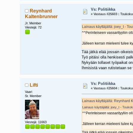
Vs: Politiikka
Reynhard
«
Vastaus #25603 :
Toukokuu
Kaltenbrunner
Jr. Member
Lainaus käyttäjältä: joey_t - T
Viestejä: 72
^^Perinteiseen vassarityyliin o
Jälleen kerran mieleeni tulee ky
Tää jätkä elää jossain oikeist
Työ pitäisi olla henkisesti pal
Nykyään tollaset työpaikat on 
Ihmisistä vaan rutistetaan se v
Vs: Politiikka
Lifti
«
Vastaus #25604 :
Toukokuu
Vaari
Sr. Member
Lainaus käyttäjältä: Reynhard 
Lainaus käyttäjältä: joey_t - Touko
^^Perinteiseen vassarityyliin o
Viestejä: 11663
Jälleen kerran mieleeni tulee k
Tää jätkä elää jossain oikeiston