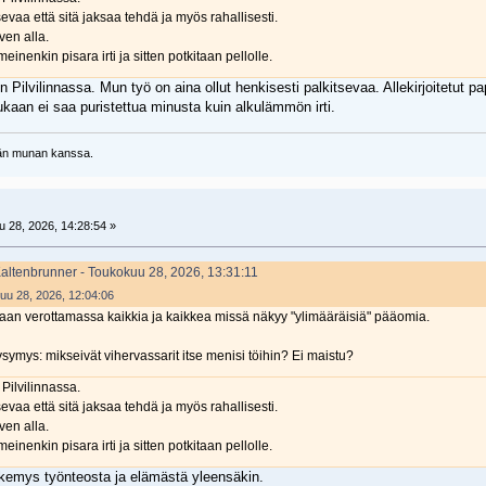
tsevaa että sitä jaksaa tehdä ja myös rahallisesti.
ven alla.
einenkin pisara irti ja sitten potkitaan pellolle.
n Pilvilinnassa. Mun työ on aina ollut henkisesti palkitsevaa. Allekirjoitetut p
ukaan ei saa puristettua minusta kuin alkulämmön irti.
ysän munan kanssa.
 28, 2026, 14:28:54 »
Kaltenbrunner - Toukokuu 28, 2026, 13:31:11
kuu 28, 2026, 12:04:06
llaan verottamassa kaikkia ja kaikkea missä näkyy "ylimääräisiä" pääomia.
ysymys: mikseivät vihervassarit itse menisi töihin? Ei maistu?
 Pilvilinnassa.
tsevaa että sitä jaksaa tehdä ja myös rahallisesti.
ven alla.
einenkin pisara irti ja sitten potkitaan pellolle.
emys työnteosta ja elämästä yleensäkin.