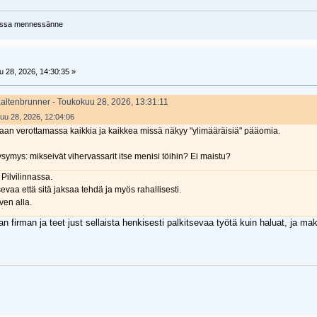
uassa mennessänne
 28, 2026, 14:30:35 »
Kaltenbrunner - Toukokuu 28, 2026, 13:31:11
kuu 28, 2026, 12:04:06
llaan verottamassa kaikkia ja kaikkea missä näkyy "ylimääräisiä" pääomia.
ysymys: mikseivät vihervassarit itse menisi töihin? Ei maistu?
 Pilvilinnassa.
tsevaa että sitä jaksaa tehdä ja myös rahallisesti.
ven alla.
 firman ja teet just sellaista henkisesti palkitsevaa työtä kuin haluat, ja maksa