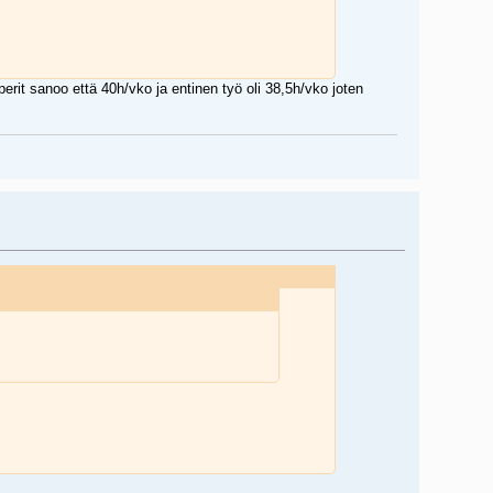
aperit sanoo että 40h/vko ja entinen työ oli 38,5h/vko joten