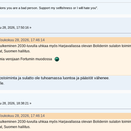
sions you are a bad person. Support my selfishness or I will hate you".
 28, 2026, 17:50:16 »
 Toukokuu 28, 2026, 17:46:14
sulkeminen 2030-luvulla uhkaa myös Harjavallassa olevan Bolidenin sulaton toimin
t, Suomen hallitus.
omia verojaan Fortumin muodossa
stoiminta ja sulatto ole tuhoamassa luontoa ja päästöt vähenee.
le.
 28, 2026, 18:38:21 »
 Toukokuu 28, 2026, 17:46:14
sulkeminen 2030-luvulla uhkaa myös Harjavallassa olevan Bolidenin sulaton toimin
t, Suomen hallitus.