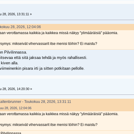
 28, 2026, 13:31:11 »
oukokuu 28, 2026, 12:04:06
llaan verottamassa kaikkia ja kaikkea missä näkyy "ylimääräisiä" pääomia.
symys: mikseivät vihervassarit itse menisi töihin? Ei maistu?
on Pilvilinnassa.
kitsevaa että sitä jaksaa tehdä ja myös rahallisesti.
kiven alla.
iimeinenkin pisara irti ja sitten potkitaan pellolle.
 28, 2026, 14:20:30 »
Kaltenbrunner - Toukokuu 28, 2026, 13:31:11
kuu 28, 2026, 12:04:06
llaan verottamassa kaikkia ja kaikkea missä näkyy "ylimääräisiä" pääomia.
ysymys: mikseivät vihervassarit itse menisi töihin? Ei maistu?
 Pilvilinnassa.