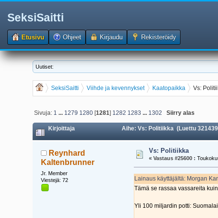
SeksiSaitti
Etusivu
Ohjeet
Kirjaudu
Rekisteröidy
Uutiset:
SeksiSaitti
Viihde ja kevennykset
Kaatopaikka
Vs: Politi
Sivuja:
1
...
1279
1280
[
1281
]
1282
1283
...
1302
Siirry alas
Kirjoittaja
Aihe: Vs: Politiikka (Luettu 321439
Vs: Politiikka
Reynhard
«
Vastaus #25600 :
Toukokuu
Kaltenbrunner
Jr. Member
Lainaus käyttäjältä: Morgan Ka
Viestejä: 72
Tämä se rassaa vassareita kuin 
Yli 100 miljardin potti: Suomalais