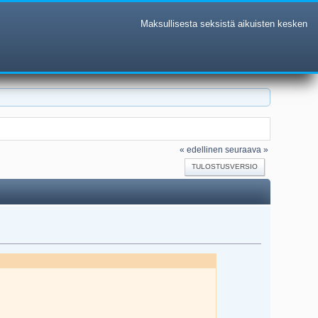
Maksullisesta seksistä aikuisten kesken
« edellinen
seuraava »
TULOSTUSVERSIO