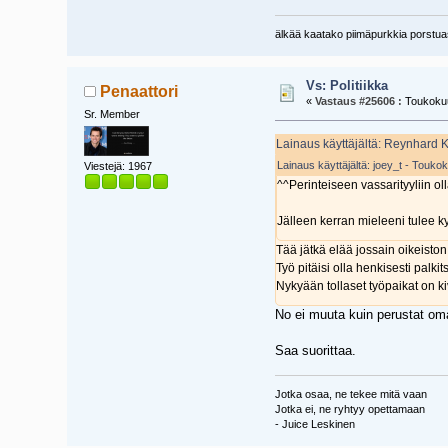
älkää kaatako piimäpurkkia porst
Vs: Politiikka
Penaattori
«
Vastaus #25606 :
Toukokuu
Sr. Member
Lainaus käyttäjältä: Reynhard 
Lainaus käyttäjältä: joey_t - Touko
Viestejä: 1967
^^Perinteiseen vassarityyliin o
Jälleen kerran mieleeni tulee k
Tää jätkä elää jossain oikeiston
Työ pitäisi olla henkisesti palki
Nykyään tollaset työpaikat on ki
No ei muuta kuin perustat oman
Saa suorittaa.
Jotka osaa, ne tekee mitä vaan
Jotka ei, ne ryhtyy opettamaan
- Juice Leskinen