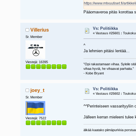
https://www.mtvuutiset.fi/artikk
Pääomaveroa pitäs korottaa s
Vs: Politiikka
Villerius
«
Vastaus #25601 :
Toukokuu
Sr. Member
^
Ja lehmien pitäisi lentää...
Viestejä: 16395
”Opi rakastamaan vihaa. Syleile sitä.
vihaa hyviä, he vihaavat parhaita.”
- Kobe Bryant
Vs: Politiikka
joey_t
«
Vastaus #25602 :
Toukokuu
Sr. Member
^^Perinteiseen vassarityyliin
Jälleen kerran mieleeni tulee
Viestejä: 7522
älkää kaatako piimäpurkkia porst