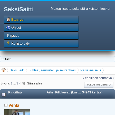
SeksiSaitti
Maksullisesta seksistä aikuisten kesken
Etusivu
Ohjeet
Kirjaudu
Rekisteröidy
Uutiset:
SeksiSaitti
Suhteet, seurustelu ja seuranhaku
Naiset/naiseus
Pillukuvat
« edellinen
seuraava »
Sivuja:
1
...
3
4
[
5
]
Siirry alas
TULOSTUSVERSIO
Kirjoittaja
Aihe: Pillukuvat (Luettu 34943 kertaa)
Venla