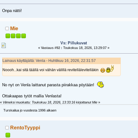
Onpa nätti!
Mie
Vs: Pillukuvat
«
Vastaus #92 :
Toukokuu 18, 2026, 13:29:07 »
Lainaus käyttäjältä: Venla - Huhtikuu 16, 2026, 22:31:57
Noooh...kai sitä täällä voi vähän välillä revitellälevitelläkin
No nyt on Venla laittanut parasta piirakkaa pöytään!
Ottakaapas tytöt mallia Venlasta!
«
Viimeksi muokattu: Toukokuu 18, 2026, 13:33:16 kirjoittanut Mie
»
Turskailua jo vuodesta 1996 alkaen
RentoTyyppi