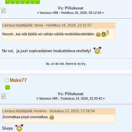
Vs: Pillukuvat
«
Vastaus #88 :
Huhtikuu 18, 2026, 09:12:04 »
Lainaus käyttäjältä: Venla - Huhtikuu 16, 2026, 22:31:57
Noooh...kai sitä täällä voi vähän välillä revitellälevitelläkin
No voi, ja juuri sopivanlainen houkutteleva revittely!
do. or do not. there is no try.
Make77
Vs: Pillukuvat
«
Vastaus #89 :
Toukokuu 14, 2026, 22:33:42 »
Lainaus käyttäjältä: Anniina - Joulukuu 13, 2025, 17:28:54
Zoomatkaa pojat zoomatkaa.
Slurps