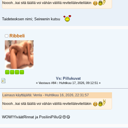
Noooh...kai sitä täällä voi vähän välillä revitellälevitelläkin
Taideteoksen nimi; Seireenin kutsu
Ribbeli
Vs: Pillukuvat
«
Vastaus #84 :
Huhtikuu 17, 2026, 09:12:51 »
Lainaus käyttäjältä: Venla - Huhtikuu 16, 2026, 22:31:57
Noooh...kai sitä täällä voi vähän välillä revitellälevitelläkin
WOW!YlväätRinnat ja PosliiniPillu😮😍😋