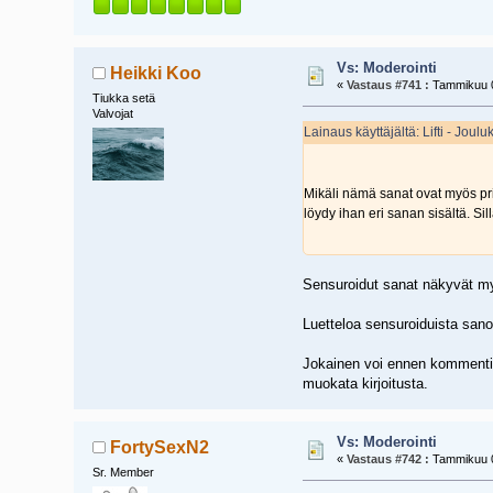
Vs: Moderointi
Heikki Koo
«
Vastaus #741 :
Tammikuu 0
Tiukka setä
Valvojat
Lainaus käyttäjältä: Lifti - Jou
Mikäli nämä sanat ovat myös priv
löydy ihan eri sanan sisältä. Si
Sensuroidut sanat näkyvät myö
Luetteloa sensuroiduista san
Jokainen voi ennen kommentin 
muokata kirjoitusta.
Vs: Moderointi
FortySexN2
«
Vastaus #742 :
Tammikuu 0
Sr. Member