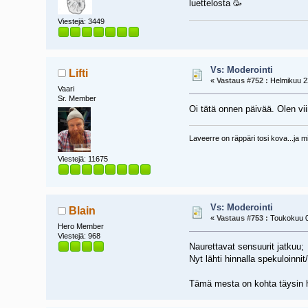
luettelosta 🥳
Viestejä: 3449
Vs: Moderointi
Lifti
«
Vastaus #752 :
Helmikuu 22
Vaari
Sr. Member
Oi tätä onnen päivää. Olen vii
Laveerre on räppäri tosi kova...ja mi
Viestejä: 11675
Vs: Moderointi
Blain
«
Vastaus #753 :
Toukokuu 03
Hero Member
Viestejä: 968
Naurettavat sensuurit jatkuu;
Nyt lähti hinnalla spekuloinnit/
Tämä mesta on kohta täysin h