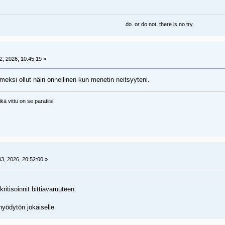
do. or do not. there is no try.
, 2026, 10:45:19 »
meksi ollut näin onnellinen kun menetin neitsyyteni.
kä vittu on se paratiisi.
, 2026, 20:52:00 »
kritisoinnit bittiavaruuteen.
yödytön jokaiselle