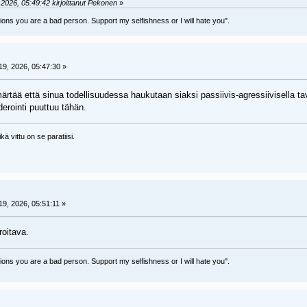
2026, 05:49:42 kirjoittanut Pekonen
»
sions you are a bad person. Support my selfishness or I will hate you".
9, 2026, 05:47:30 »
tää että sinua todellisuudessa haukutaan siaksi passiivis-agressiivisella tav
erointi puuttuu tähän.
kä vittu on se paratiisi.
9, 2026, 05:51:11 »
oitava.
sions you are a bad person. Support my selfishness or I will hate you".