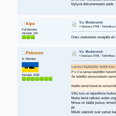
löytyvä dokumentaatio päde. S
Vs: Moderointi
Alpo
«
Vastaus #744 :
Tammikuu 0
Full Member
Viestejä: 226
Onko neekereitä venäjällä eli 
Vs: Moderointi
Pekonen
«
Vastaus #745 :
Tammikuu 1
Sr. Member
Lainaus käyttäjältä: Heikki Koo
P o t t a-sanaa käytettiin halv
Viestejä: 4548
Se laitettiin sensuroitaviin sanoi
Kaikki sanat missä ko sensuroitu
Vittu kun on lapsellista touhua
Mutta tämä ratkaisi erään on
Minua on täällä joskus nimite
jäi.
Mikäli säännöt ovat samat kai