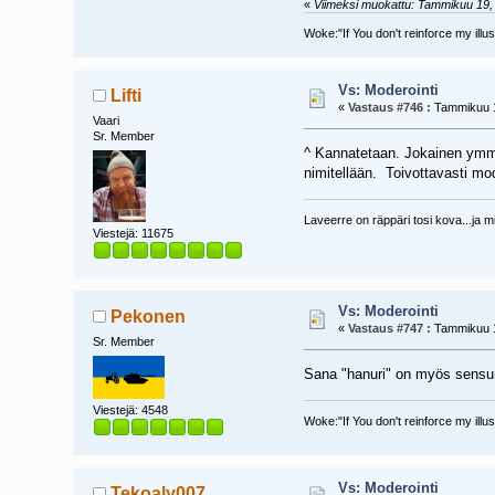
«
Viimeksi muokattu: Tammikuu 19, 
Woke:"If You don't reinforce my illu
Vs: Moderointi
Lifti
«
Vastaus #746 :
Tammikuu 1
Vaari
Sr. Member
^ Kannatetaan. Jokainen ymmär
nimitellään. Toivottavasti mod
Laveerre on räppäri tosi kova...ja mi
Viestejä: 11675
Vs: Moderointi
Pekonen
«
Vastaus #747 :
Tammikuu 1
Sr. Member
Sana "hanuri" on myös sensur
Viestejä: 4548
Woke:"If You don't reinforce my illu
Vs: Moderointi
Tekoaly007