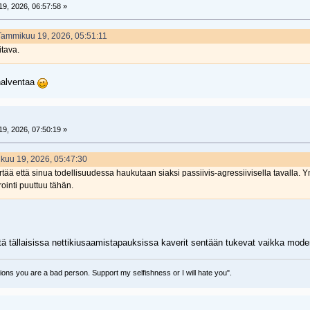
9, 2026, 06:57:58 »
 Tammikuu 19, 2026, 05:51:11
tava.
halventaa
9, 2026, 07:50:19 »
mikuu 19, 2026, 05:47:30
ä että sinua todellisuudessa haukutaan siaksi passiivis-agressiivisella tavalla. Ym
ointi puuttuu tähän.
ä tällaisissa nettikiusaamistapauksissa kaverit sentään tukevat vaikka moder
sions you are a bad person. Support my selfishness or I will hate you".