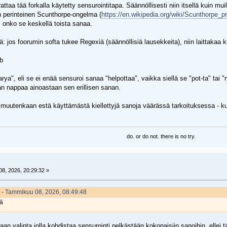
taa tää forkalla käytetty sensurointitapa. Säännöllisesti niin itsellä kuin mu
 perinteinen Scunthorpe-ongelma (
https://en.wikipedia.org/wiki/Scunthorpe_p
, onko se keskellä toista sanaa.
: jos foorumin softa tukee Regexiä (säännöllisiä lausekkeita), niin laittakaa ki
\b
a", eli se ei enää sensuroi sanaa "helpottaa", vaikka siellä se "pot-ta" tai "rys-s
an nappaa ainoastaan sen erillisen sanan.
muutenkaan estä käyttämästä kiellettyjä sanoja väärässä tarkoituksessa - kuten
do. or do not. there is no try.
8, 2026, 20:29:32 »
2 - Tammikuu 08, 2026, 08:49:48
iä
raan valinta jolla kohdistaa sensurointi pelkästään kokonaisiin sanoihin, ellei 