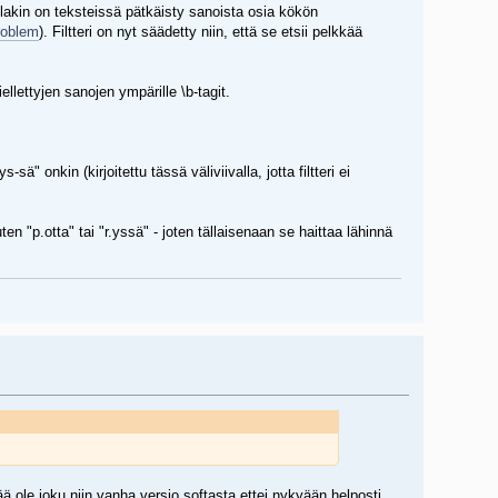
illakin on teksteissä pätkäisty sanoista osia kökön
roblem
). Filtteri on nyt säädetty niin, että se etsii pelkkää
ellettyjen sanojen ympärille \b-tagit.
ä" onkin (kirjoitettu tässä väliviivalla, jotta filtteri ei
 "p.otta" tai "r.yssä" - joten tällaisenaan se haittaa lähinnä
tää ole joku niin vanha versio softasta ettei nykyään helposti