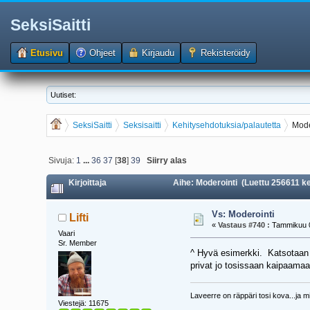
SeksiSaitti
Etusivu
Ohjeet
Kirjaudu
Rekisteröidy
Uutiset:
SeksiSaitti
Seksisaitti
Kehitysehdotuksia/palautetta
Mode
Sivuja:
1
...
36
37
[
38
]
39
Siirry alas
Kirjoittaja
Aihe: Moderointi (Luettu 256611 ke
Vs: Moderointi
Lifti
«
Vastaus #740 :
Tammikuu 0
Vaari
Sr. Member
^ Hyvä esimerkki. Katsotaan m
privat jo tosissaan kaipaamaa
Laveerre on räppäri tosi kova...ja mi
Viestejä: 11675