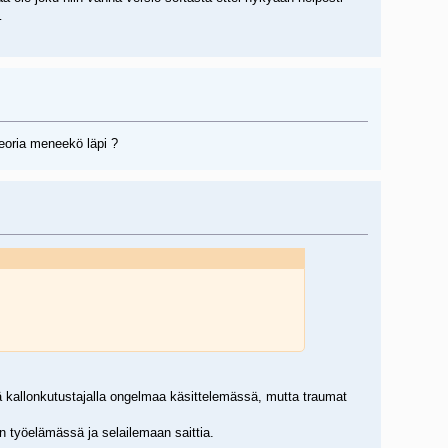
…
teoria meneekö läpi ?
dä kallonkutustajalla ongelmaa käsittelemässä, mutta traumat
n työelämässä ja selailemaan saittia.