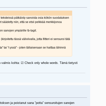
on teksteissä pätkäisty sanoista osia kökön suodatuksen
 nyt säädetty niin, että se etsii pelkkää merkkijonoa
en sanojen ympärille \b-tagit.
rjoitettu tässä väliviivalla, jotta filtteri ei sensuroi tätä
 tai "r.yssä" - joten tällaisenaan se haittaa lähinnä
n valmis kohta: ☑ Check only whole words. Tämä tietysti
uutoksen ja poistanut sana ”potta” sensuroitujen sanojen