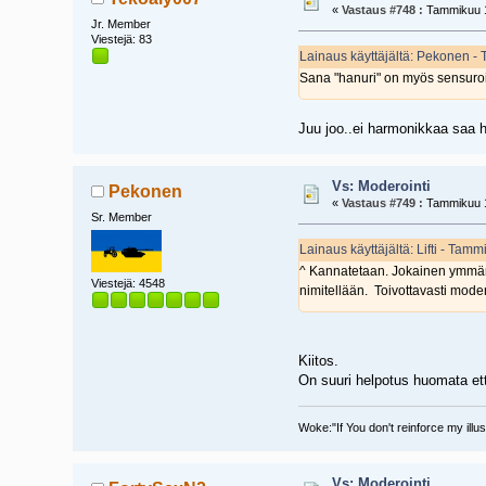
«
Vastaus #748 :
Tammikuu 1
Jr. Member
Viestejä: 83
Lainaus käyttäjältä: Pekonen -
Sana "hanuri" on myös sensuroi
Juu joo..ei harmonikkaa saa 
Vs: Moderointi
Pekonen
«
Vastaus #749 :
Tammikuu 1
Sr. Member
Lainaus käyttäjältä: Lifti - Tam
^ Kannatetaan. Jokainen ymmärtä
Viestejä: 4548
nimitellään. Toivottavasti moder
Kiitos.
On suuri helpotus huomata ett
Woke:"If You don't reinforce my illu
Vs: Moderointi