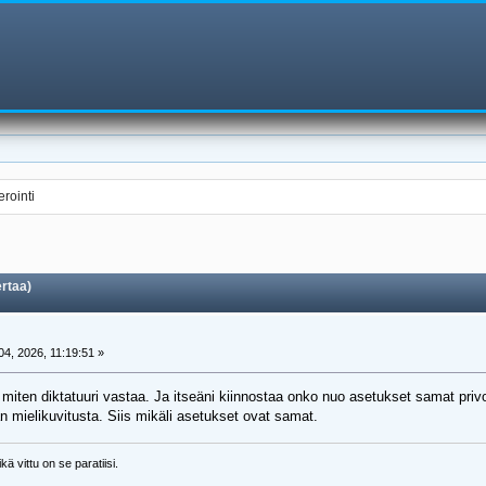
rointi
rtaa)
4, 2026, 11:19:51 »
iten diktatuuri vastaa. Ja itseäni kiinnostaa onko nuo asetukset samat privo
n mielikuvitusta. Siis mikäli asetukset ovat samat.
kä vittu on se paratiisi.