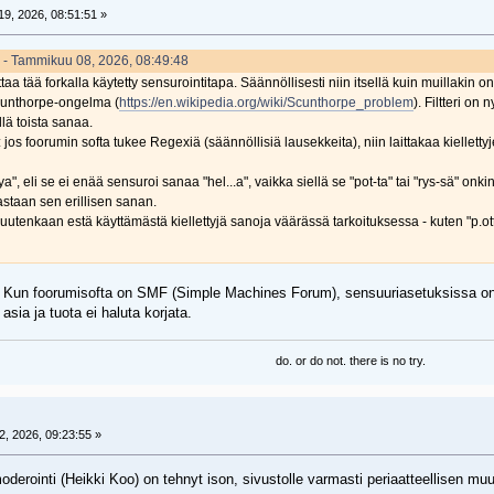
9, 2026, 08:51:51 »
2 - Tammikuu 08, 2026, 08:49:48
a tää forkalla käytetty sensurointitapa. Säännöllisesti niin itsellä kuin muillakin 
cunthorpe-ongelma (
https://en.wikipedia.org/wiki/Scunthorpe_problem
). Filtteri on
llä toista sanaa.
jos foorumin softa tukee Regexiä (säännöllisiä lausekkeita), niin laittakaa kiellettyj
, eli se ei enää sensuroi sanaa "hel...a", vaikka siellä se "pot-ta" tai "rys-sä" onkin (ki
staan sen erillisen sanan.
tenkaan estä käyttämästä kiellettyjä sanoja väärässä tarkoituksessa - kuten "p.otta"
lle. Kun foorumisofta on SMF (Simple Machines Forum), sensuuriasetuksissa o
 asia ja tuota ei haluta korjata.
do. or do not. there is no try.
, 2026, 09:23:55 »
 moderointi (Heikki Koo) on tehnyt ison, sivustolle varmasti periaatteellisen m