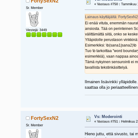
FortySexN2
«
Vastaus #750 :
Tammikuu 1
Sr. Member
Lainaus käyttäjältä: FortySexN
Ei enää vituta, enemmän nauratta
ansiosta. Tää on perinteinen S
Viestejä: 3449
välittämättä siitä, onko se keske
Ylläpidolle perustason vinkkinä: 
Esimerkiksi: \b(sana1|sana2)\b
Tuo \b tarkoittaa "word boundarya"
esimerkkiä), vaan nappaa ainoa
Tämä nykyinen sensurointi ei muu
tavallista tekstinkäsittelyä.
Ilmainen lisävinkki ylläpido
saattaa olla jo periaatteellinen
Vs: Moderointi
FortySexN2
«
Vastaus #751 :
Helmikuu 22
Sr. Member
Hieno juttu, että sivusto, tai