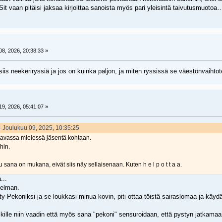
it vaan pitäisi jaksaa kirjoittaa sanoista myös pari yleisintä taivutusmuotoa
8, 2026, 20:38:33 »
siis neekeriryssiä ja jos on kuinka paljon, ja miten ryssissä se väestönvaihto
9, 2026, 05:41:07 »
 - Joulukuu 09, 2025, 10:35:25
entavassa mielessä jäsentä kohtaan.
hin.
 sana on mukana, eivät siis näy sellaisenaan. Kuten h e l p o t t a a.
...
gelman.
lty Pekoniksi ja se loukkasi minua kovin, piti ottaa töistä sairaslomaa ja käy
kille niin vaadin että myös sana "pekoni" sensuroidaan, että pystyn jatkamaa