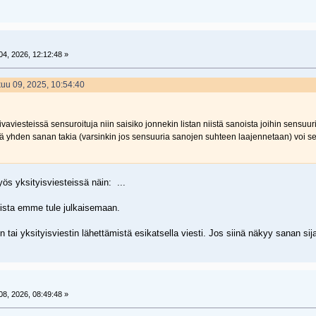
4, 2026, 12:12:48 »
lukuu 09, 2025, 10:54:40
aviesteissä sensuroituja niin saisiko jonnekin listan niistä sanoista joihin sensuuri
llä yhden sanan takia (varsinkin jos sensuuria sanojen suhteen laajennetaan) voi sens
s yksityisviesteissä näin: ...
oista emme tule julkaisemaan.
tai yksityisviestin lähettämistä esikatsella viesti. Jos siinä näkyy sanan si
8, 2026, 08:49:48 »