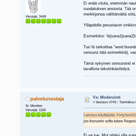
Ei enää vituta, enemmän naurat
suodatuksen ansiosta. Tää on
merkkijonoa välittämättä siitä
Viestejä: 3449
Ylläpidolle perustason vinkkinä
Esimerkiksi: \b(sana1|sana2)
Tuo \b tarkoittaa "word boundary
sensuroi tätä esimerkkiä), va
Tämä nykyinen sensurointi ei 
tavallista tekstinkäsittelyä.
Vs: Moderointi
palvelunostaja
«
Vastaus #743 :
Tammikuu 0
Sr. Member
Viestejä: 1100
Lainaus käyttäjältä: FortySexN
jos foorumin softa tukee Regex
Ei se tue. Mut pitäisi olla suo