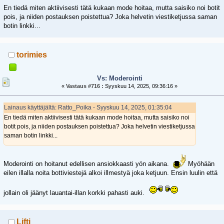
En tiedä miten aktiivisesti tätä kukaan mode hoitaa, mutta saisiko noi botit
pois, ja niiden postauksen poistettua? Joka helvetin viestiketjussa saman
botin linkki...
torimies
Vs: Moderointi
«
Vastaus #716 :
Syyskuu 14, 2025, 09:36:16 »
Lainaus käyttäjältä: Ratto_Poika - Syyskuu 14, 2025, 01:35:04
En tiedä miten aktiivisesti tätä kukaan mode hoitaa, mutta saisiko noi
botit pois, ja niiden postauksen poistettua? Joka helvetin viestiketjussa
saman botin linkki...
Moderointi on hoitanut edellisen ansiokkaasti yön aikana.
Myöhään
eilen illalla noita bottiviestejä alkoi illmestyä joka ketjuun. Ensin luulin että
jollain oli jäänyt lauantai-illan korkki pahasti auki.
Lifti