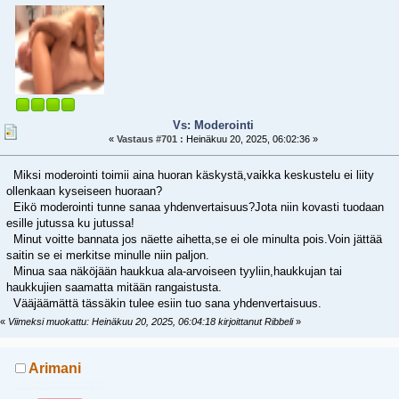
Vs: Moderointi
«
Vastaus #701 :
Heinäkuu 20, 2025, 06:02:36 »
Miksi moderointi toimii aina huoran käskystä,vaikka keskustelu ei liity
ollenkaan kyseiseen huoraan?
Eikö moderointi tunne sanaa yhdenvertaisuus?Jota niin kovasti tuodaan
esille jutussa ku jutussa!
Minut voitte bannata jos näette aihetta,se ei ole minulta pois.Voin jättää
saitin se ei merkitse minulle niin paljon.
Minua saa näköjään haukkua ala-arvoiseen tyyliin,haukkujan tai
haukkujien saamatta mitään rangaistusta.
Vääjäämättä tässäkin tulee esiin tuo sana yhdenvertaisuus.
«
Viimeksi muokattu: Heinäkuu 20, 2025, 06:04:18 kirjoittanut Ribbeli
»
Arimani