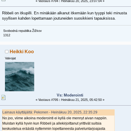
«
Vastaus #704 :
Heinäkuu 20, 2025, 23:07:04 »
Ribbeli on itkupilli. En minäkään alkanut itkemään kun tyyppi teki minusta
syyllisen kahden lopettamaan joutuneiden suosikkieni tapauksissa.
Svobodná republika Žižkov
1312
Heikki Koo
Valvojat
Vs: Moderointi
«
Vastaus #705 :
Heinäkuu 21, 2025, 05:42:50 »
Lainaus käyttäjältä: Pekonen - Heinäkuu 20, 2025, 22:35:29
No joo, viime aikoina moderointi ei kyllä ole mennyt aivan nappiin.
Muistan kyllä hyvin kun Ribbeli ja allekirjoittanut yrittivät suitsia
keskustelua eräästä nyttemmin lopettaneesta palveluntarjoajasta