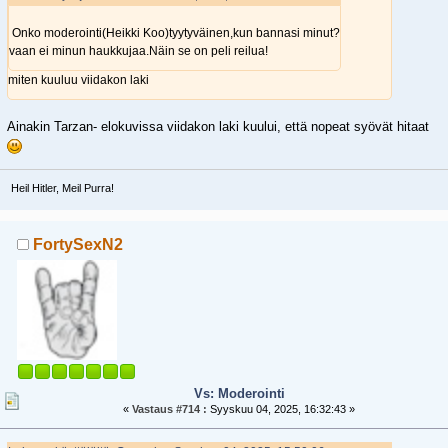
Onko moderointi(Heikki Koo)tyytyväinen,kun bannasi minut?
vaan ei minun haukkujaa.Näin se on peli reilua!
miten kuuluu viidakon laki
Ainakin Tarzan- elokuvissa viidakon laki kuului, että nopeat syövät hitaat
Heil Hitler, Meil Purra!
FortySexN2
Vs: Moderointi
«
Vastaus #714 :
Syyskuu 04, 2025, 16:32:43 »