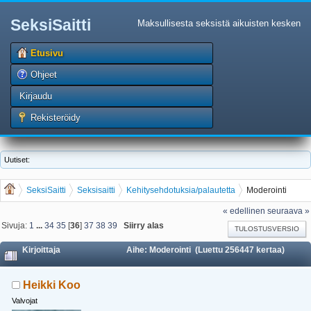
SeksiSaitti
Maksullisesta seksistä aikuisten kesken
Etusivu
Ohjeet
Kirjaudu
Rekisteröidy
Uutiset:
SeksiSaitti
Seksisaitti
Kehitysehdotuksia/palautetta
Moderointi
« edellinen
seuraava »
Sivuja:
1
...
34
35
[
36
]
37
38
39
Siirry alas
TULOSTUSVERSIO
Kirjoittaja
Aihe: Moderointi (Luettu 256447 kertaa)
Heikki Koo
Valvojat