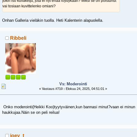
jokin iso kuvaketju, jota ei nyt enää löydykään? Miksi se on poistunut
vai tosiaan kuvittelenko omiani?
Onhan Galleria vieläkin tuolla. Heti Kalenterin alapuolella.
Ribbeli
Vs: Moderointi
«
Vastaus #710 :
Elokuu 24, 2025, 04:51:01 »
Onko moderointi(Heikki Koo)tyytyväinen,kun bannasi minut?vaan ei minun
haukkujaa.Näin se on peli reilua!
joey_t