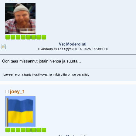
Vs: Moderointi
«
Vastaus #717 :
Syyskuu 14, 2025, 09:39:11 »
Oon taas missannut jotain hienoa ja suurta...
Laveerre on räppäri tosi kova...ja mikä vittu on se paratiisi.
joey_t