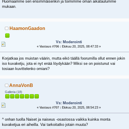
Huomaamme sen ensimmäisenkin ja toimimme oman aikataulumme
mukaan.
HaamonGaadon
Vs: Moderointi
«
Vastaus #706 :
Elokuu 20, 2025, 08:47:33 »
Korjatkaa jos muistan väärin, mutta eikö täällä foorumilla ollut ennen jokin
iso kuvaketju, jota ei nyt enää löydykään? Miksi se on poistunut vai
tosiaan kuvittelenko omiani?
AnnaVonB
Galleria (18)
Vs: Moderointi
«
Vastaus #707 :
Elokuu 20, 2025, 08:54:23 »
^ onhan tuolla Naiset ja naiseus -osastossa vaikka kuinka monta
kuvaketjua eri aiheilla. Vai tarkoitatko jotain muuta?