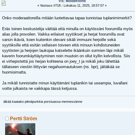
Vs: Moderointi
«
Vastaus #718 :
Lokakuu 11, 2025, 18:57:07 »
Onko moderaattoreilla mitään luotettavaa tapaa tunnistaa tuplanimimerkit?
Eräs toinen keskustelija väittää että minulla on käytössäni foorumilla myös
alias jolla provoilen. Vaikka erilaiset syytökset ja herjat foorumilla ovat
varsin ikäviä, koen kuitenkin olevani sikäli immuuni herjoille sekä
syytöksille että esitän sellaisen toiveen että minuun kohdistuneiden
syytösten ja herjojen laukojaa katselette ikäänkuin sormien läpi mikäli
kaverin foorumkäyttäytyminen noin muutoin on ollut kyllin kelvollista. Siis
ei virhepistettä jos herjan kohteena on joey_t ja mikäli joku lähettää
tällaiseen viestiin liittyvän negahuomautuksen (ns. bpr), jättäkää se
huomioimatta.
Ja mikäli tunnistatte minun käyttämäni tuplanikin tai useampia, luvallani
voitte julkaista ne vaikkapa tässä ketjussa.
älkää kaatako piimäpurkkia porstuassa mennessänne
Pertti Ström