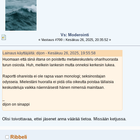
Vs: Moderointi
«
Vastaus #700 :
Kesäkuu 26, 2025, 20:35:52 »
Lainaus käyttäjältä: dijon - Kesäkuu 26, 2025, 19:55:58
Huomaan että
tänä iltana
on poistettu metakeskustelu oharihuorasta
turun osiosta. Huh, melkein lankesin mutta onneksi kerkesin lukea.
Raportti ohareista ei ole rapsa vaan monologi; seksinostajan
odysseia. Mielestäni huoralla ei pidä olla oikeutta poistaa tällaisia
keskusteluja vaikka näennäisesti hänen nimensä mainitaan.
_
dijon on sinappi
Olisi toivottavaa, ettei jäsenet anna väärää tietoa. Missään ketjussa.
Ribbeli