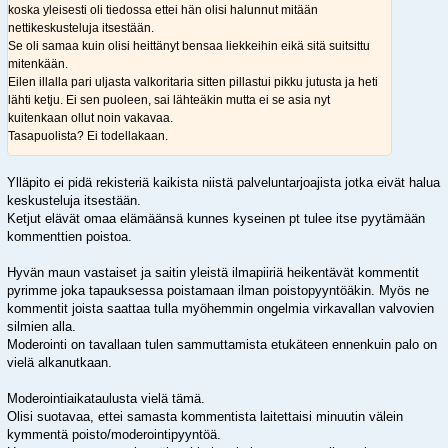
koska yleisesti oli tiedossa ettei hän olisi halunnut mitään
nettikeskusteluja itsestään.
Se oli samaa kuin olisi heittänyt bensaa liekkeihin eikä sitä suitsittu
mitenkään.
Eilen illalla pari uljasta valkoritaria sitten pillastui pikku jutusta ja heti
lähti ketju. Ei sen puoleen, sai lähteäkin mutta ei se asia nyt
kuitenkaan ollut noin vakavaa.
Tasapuolista? Ei todellakaan.
Ylläpito ei pidä rekisteriä kaikista niistä palveluntarjoajista jotka eivät halua
keskusteluja itsestään.
Ketjut elävät omaa elämäänsä kunnes kyseinen pt tulee itse pyytämään
kommenttien poistoa.
Hyvän maun vastaiset ja saitin yleistä ilmapiiriä heikentävät kommentit
pyrimme joka tapauksessa poistamaan ilman poistopyyntöäkin. Myös ne
kommentit joista saattaa tulla myöhemmin ongelmia virkavallan valvovien
silmien alla.
Moderointi on tavallaan tulen sammuttamista etukäteen ennenkuin palo on
vielä alkanutkaan.
Moderointiaikataulusta vielä tämä.
Olisi suotavaa, ettei samasta kommentista laitettaisi minuutin välein
kymmentä poisto/moderointipyyntöä.