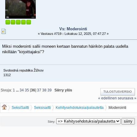
Vs: Moderointi
«
Vastaus #719 :
Lokakuu 12, 2025, 07:47:27 »
Miksi moderointi sallii moneen kertaan bannatun häirikön palata uudella
nikillään "kirjoittajaksi"?
Svobodná republika Žižkov
1312
Sivuja:
1
...
34
35
[
36
]
37
38
39
Siirry ylös
TULOSTUSVERSIO
« edellinen
seuraava »
SeksiSaitti
Seksisaitti
Kehitysehdotuksia/palautetta
Moderointi
Siirry: