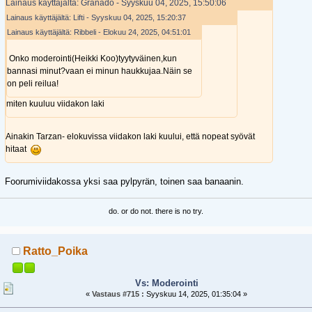
Lainaus käyttäjältä: Granado - Syyskuu 04, 2025, 15:50:06
Lainaus käyttäjältä: Lifti - Syyskuu 04, 2025, 15:20:37
Lainaus käyttäjältä: Ribbeli - Elokuu 24, 2025, 04:51:01
Onko moderointi(Heikki Koo)tyytyväinen,kun
bannasi minut?vaan ei minun haukkujaa.Näin se
on peli reilua!
miten kuuluu viidakon laki
Ainakin Tarzan- elokuvissa viidakon laki kuului, että nopeat syövät
hitaat
Foorumiviidakossa yksi saa pylpyrän, toinen saa banaanin.
do. or do not. there is no try.
Ratto_Poika
Vs: Moderointi
«
Vastaus #715 :
Syyskuu 14, 2025, 01:35:04 »