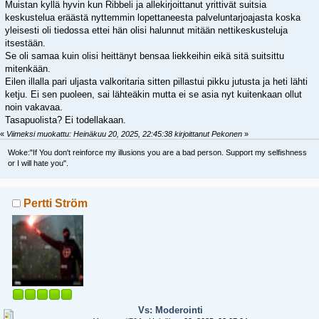
Muistan kyllä hyvin kun Ribbeli ja allekirjoittanut yrittivät suitsia
keskustelua eräästä nyttemmin lopettaneesta palveluntarjoajasta koska
yleisesti oli tiedossa ettei hän olisi halunnut mitään nettikeskusteluja
itsestään.
Se oli samaa kuin olisi heittänyt bensaa liekkeihin eikä sitä suitsittu
mitenkään.
Eilen illalla pari uljasta valkoritaria sitten pillastui pikku jutusta ja heti lähti
ketju. Ei sen puoleen, sai lähteäkin mutta ei se asia nyt kuitenkaan ollut
noin vakavaa.
Tasapuolista? Ei todellakaan.
«
Viimeksi muokattu: Heinäkuu 20, 2025, 22:45:38 kirjoittanut Pekonen
»
Woke:"If You don't reinforce my illusions you are a bad person. Support my selfishness
or I will hate you".
Pertti Ström
Vs: Moderointi