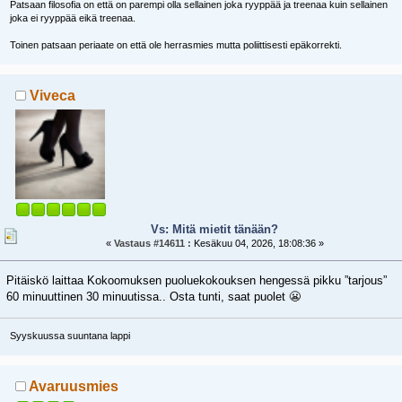
Patsaan filosofia on että on parempi olla sellainen joka ryyppää ja treenaa kuin sellainen
joka ei ryyppää eikä treenaa.
Toinen patsaan periaate on että ole herrasmies mutta poliittisesti epäkorrekti.
Viveca
Vs: Mitä mietit tänään?
«
Vastaus #14611 :
Kesäkuu 04, 2026, 18:08:36 »
Pitäiskö laittaa Kokoomuksen puoluekokouksen hengessä pikku ”tarjous”
60 minuuttinen 30 minuutissa.. Osta tunti, saat puolet 😬
Syyskuussa suuntana lappi
Avaruusmies