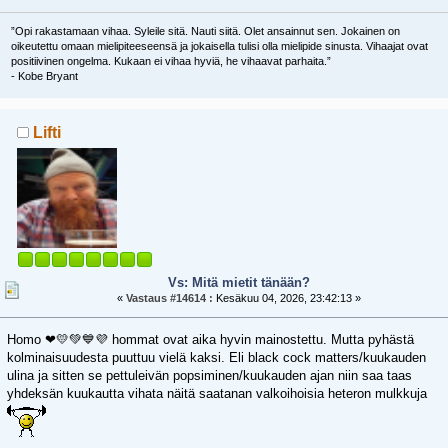
”Opi rakastamaan vihaa. Syleile sitä. Nauti siitä. Olet ansainnut sen. Jokainen on
oikeutettu omaan mielipiteeseensä ja jokaisella tulisi olla mielipide sinusta. Vihaajat ovat
positiivinen ongelma. Kukaan ei vihaa hyviä, he vihaavat parhaita.”
- Kobe Bryant
Lifti
Vs: Mitä mietit tänään?
«
Vastaus #14614 :
Kesäkuu 04, 2026, 23:42:13 »
Homo ❤💛💚💙💜 hommat ovat aika hyvin mainostettu. Mutta pyhästä
kolminaisuudesta puuttuu vielä kaksi. Eli black cock matters/kuukauden
ulina ja sitten se pettuleivän popsiminen/kuukauden ajan niin saa taas
yhdeksän kuukautta vihata näitä saatanan valkoihoisia heteron mulkkuja