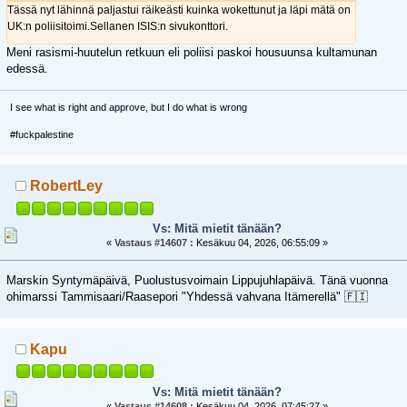
Tässä nyt lähinnä paljastui räikeästi kuinka wokettunut ja läpi mätä on
UK:n poliisitoimi.Sellanen ISIS:n sivukonttori.
Meni rasismi-huutelun retkuun eli poliisi paskoi housuunsa kultamunan
edessä.
I see what is right and approve, but I do what is wrong
#fuckpalestine
RobertLey
Vs: Mitä mietit tänään?
«
Vastaus #14607 :
Kesäkuu 04, 2026, 06:55:09 »
Marskin Syntymäpäivä, Puolustusvoimain Lippujuhlapäivä. Tänä vuonna
ohimarssi Tammisaari/Raasepori "Yhdessä vahvana Itämerellä" 🇫🇮
Kapu
Vs: Mitä mietit tänään?
«
Vastaus #14608 :
Kesäkuu 04, 2026, 07:45:27 »