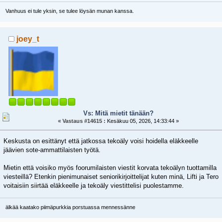
Vanhuus ei tule yksin, se tulee löysän munan kanssa.
joey_t
Vs: Mitä mietit tänään?
«
Vastaus #14615 :
Kesäkuu 05, 2026, 14:33:44 »
Keskusta on esittänyt että jatkossa tekoäly voisi hoidella eläkkeelle
jäävien sote-ammattilaisten työtä.
Mietin että voisiko myös foorumilaisten viestit korvata tekoälyn tuottamilla
viesteillä? Etenkin pienimunaiset seniorikirjoittelijat kuten minä, Lifti ja Tero
voitaisiin siirtää eläkkeelle ja tekoäly viestittelisi puolestamme.
älkää kaatako piimäpurkkia porstuassa mennessänne