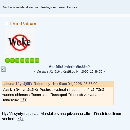
Vanhuus ei tule yksin, se tulee löysän munan kanssa.
Thor Patsas
Vs: Mitä mietit tänään?
«
Vastaus #14610 :
Kesäkuu 04, 2026, 15:38:35 »
Lainaus käyttäjältä: RobertLey - Kesäkuu 04, 2026, 06:55:09
Marskin Syntymäpäivä, Puolustusvoimain Lippujuhlapäivä. Tänä
vuonna ohimarssi Tammisaari/Raasepori "Yhdessä vahvana
Itämerellä" 🇫🇮
Hyvää syntymäpäivää Marskille sinne pilvenreunalle. Hän oli todellinen
sankari. 🇫🇮