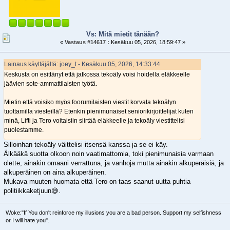
Vs: Mitä mietit tänään?
«
Vastaus #14617 :
Kesäkuu 05, 2026, 18:59:47 »
Lainaus käyttäjältä: joey_t - Kesäkuu 05, 2026, 14:33:44
Keskusta on esittänyt että jatkossa tekoäly voisi hoidella eläkkeelle
jäävien sote-ammattilaisten työtä.
Mietin että voisiko myös foorumilaisten viestit korvata tekoälyn
tuottamilla viesteillä? Etenkin pienimunaiset seniorikirjoittelijat kuten
minä, Lifti ja Tero voitaisiin siirtää eläkkeelle ja tekoäly viestittelisi
puolestamme.
Silloinhan tekoäly väittelisi itsensä kanssa ja se ei käy.
Älkääkä suotta olkoon noin vaatimattomia, toki pienimunaisia varmaan
olette, ainakin omaani verrattuna, ja vanhoja mutta ainakin alkuperäisiä, ja
alkuperäinen on aina alkuperäinen.
Mukava muuten huomata että Tero on taas saanut uutta puhtia
politiikkaketjuun😅.
Woke:"If You don't reinforce my illusions you are a bad person. Support my selfishness
or I will hate you".