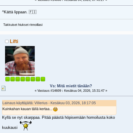
^Kättä lippaan. 🇫🇮
Takkuiset hiukset rinnoillasi
Lifti
Vs: Mitä mietit tänään?
«
Vastaus #14609 :
Kesäkuu 04, 2026, 15:31:47 »
Lainaus käyttäjältä: Villerius - Kesäkuu 03, 2026, 18:17:05
Kuinkahan kauan tällä kertaa...
Kyllä se nyt skarppaa. Pitää päästä höpisemään homoilusta koko
kuukausi