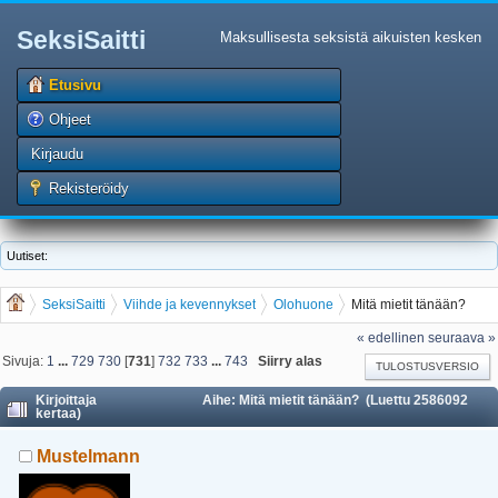
SeksiSaitti
Maksullisesta seksistä aikuisten kesken
Etusivu
Ohjeet
Kirjaudu
Rekisteröidy
Uutiset:
SeksiSaitti
Viihde ja kevennykset
Olohuone
Mitä mietit tänään?
« edellinen
seuraava »
Sivuja:
1
...
729
730
[
731
]
732
733
...
743
Siirry alas
TULOSTUSVERSIO
Kirjoittaja
Aihe: Mitä mietit tänään? (Luettu 2586092
kertaa)
Mustelmann