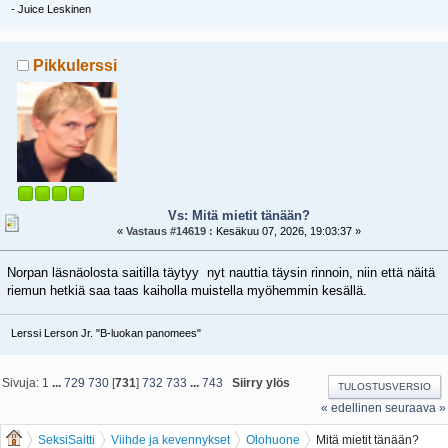
- Juice Leskinen
Pikkulerssi
Vs: Mitä mietit tänään?
«
Vastaus #14619 :
Kesäkuu 07, 2026, 19:03:37 »
Norpan läsnäolosta saitilla täytyy nyt nauttia täysin rinnoin, niin että näitä
riemun hetkiä saa taas kaiholla muistella myöhemmin kesällä.
Lerssi Lerson Jr. "B-luokan panomees"
Sivuja:
1
...
729
730
[
731
]
732
733
...
743
Siirry ylös
TULOSTUSVERSIO
« edellinen
seuraava »
SeksiSaitti
Viihde ja kevennykset
Olohuone
Mitä mietit tänään?