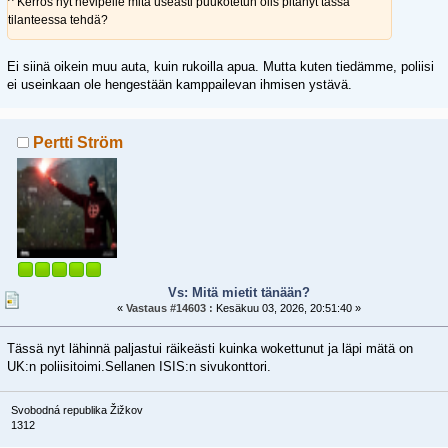
^ Kerros nyt hevipelle mitä useasti puukotetun olis pitänyt tässä
tilanteessa tehdä?
Ei siinä oikein muu auta, kuin rukoilla apua. Mutta kuten tiedämme, poliisi
ei useinkaan ole hengestään kamppailevan ihmisen ystävä.
Pertti Ström
Vs: Mitä mietit tänään?
«
Vastaus #14603 :
Kesäkuu 03, 2026, 20:51:40 »
Tässä nyt lähinnä paljastui räikeästi kuinka wokettunut ja läpi mätä on
UK:n poliisitoimi.Sellanen ISIS:n sivukonttori.
Svobodná republika Žižkov
1312