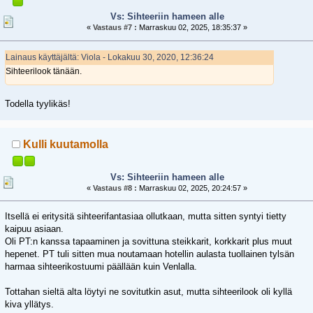
Vs: Sihteeriin hameen alle
«
Vastaus #7 :
Marraskuu 02, 2025, 18:35:37 »
Lainaus käyttäjältä: Viola - Lokakuu 30, 2020, 12:36:24
Sihteerilook tänään.
Todella tyylikäs!
Kulli kuutamolla
Vs: Sihteeriin hameen alle
«
Vastaus #8 :
Marraskuu 02, 2025, 20:24:57 »
Itsellä ei eritysitä sihteerifantasiaa ollutkaan, mutta sitten syntyi tietty
kaipuu asiaan.
Oli PT:n kanssa tapaaminen ja sovittuna steikkarit, korkkarit plus muut
hepenet. PT tuli sitten mua noutamaan hotellin aulasta tuollainen tylsän
harmaa sihteerikostuumi päällään kuin Venlalla.
Tottahan sieltä alta löytyi ne sovitutkin asut, mutta sihteerilook oli kyllä
kiva yllätys.