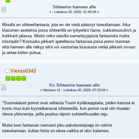
Sihteeriin hameen alle
«
:
Lokakuu 30, 2020, 01:45:04 »
Minulla on sihteerifantasia, jota en ole vielä päässyt toteuttamaan. Aika
klassinen asetelma jossa sihteerillä on lyhyehkö hame, sukkahousuliivit ja
korkkarit jalassa. Mietin onko naisilla samantyyppisiä fantasioita mutta
toisinpäin? Kostuuko pikkarit ajatellessa fantasiaa jossa pomo huomaa
että hameen alle näkyy eikä voi vastustaa kiusausta vetää pikkarit sivuun
ja antaa kielen puhua.
Vieras0342
Vs: Sihteeriin hameen alle
«
Vastaus #1 :
Lokakuu 30, 2020, 07:23:04 »
^Suomalaiset pomot ovat sellaisia Tuurin kyläkauppiaita, joiden kanssa ei
kostu muu kuin kyynelkanavat sihteereillä, kun pomot ovat niin itseään
olevia yleisneroja, joilla puuttuu täysin suhteellisuuden taju.
Mutta tuon fantasian varmasti joku palveluntarjoaja on valmis
toteuttamaan, kuhan hinta on oikea vaikka et olisi kalamies.