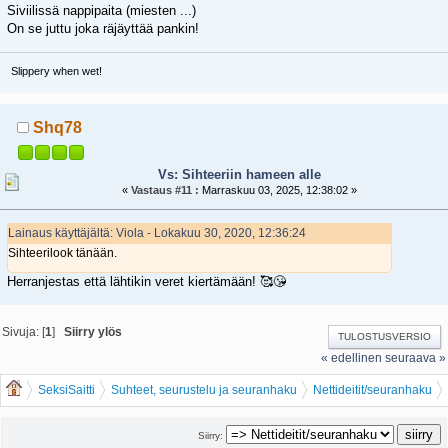
Siviilissä nappipaita (miesten ...)
On se juttu joka räjäyttää pankin!
Slippery when wet!
Shq78
Vs: Sihteeriin hameen alle
«
Vastaus #11 :
Marraskuu 03, 2025, 12:38:02 »
Lainaus käyttäjältä: Viola - Lokakuu 30, 2020, 12:36:24
Sihteerilook tänään.
Herranjestas että lähtikin veret kiertämään! 🥰😘
Sivuja: [
1
]
Siirry ylös
TULOSTUSVERSIO
« edellinen
seuraava »
SeksiSaitti
Suhteet, seurustelu ja seuranhaku
Nettideitit/seuranhaku
Sihteeriin hameen alle
Siirry: