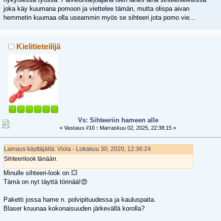
joka käy kuumana pomoon ja viettelee tämän, mutta olispa aivan
hemmetin kuumaa olla useammin myös se sihteeri jota pomo vie...
Kielitieteilijä
Vs: Sihteeriin hameen alle
«
Vastaus #10 :
Marraskuu 02, 2025, 22:38:15 »
Lainaus käyttäjältä: Viola - Lokakuu 30, 2020, 12:36:24
Sihteerilook tänään.
Minulle sihteeri-look on 💥
Tämä on nyt täyttä törinää!😍
Paketti jossa hame n. polvipituudessa ja kauluspaita.
Blaser kruunaa kokonaisuuden järkevällä korolla?