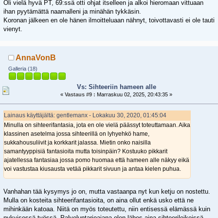
Oli vielä hyvä PT, 69:ssä otti ohjat itselleen ja alkoi hieromaan vittuaan
ihan pyytämättä naamalleni ja minähän tykkäsin.
Koronan jälkeen en ole hänen ilmoitteluaan nähnyt, toivottavasti ei ole tauti
vienyt.
AnnaVonB
Galleria (18)
Vs: Sihteeriin hameen alle
«
Vastaus #9 :
Marraskuu 02, 2025, 20:43:35 »
Lainaus käyttäjältä: gentlemanx - Lokakuu 30, 2020, 01:45:04
Minulla on sihteerifantasia, jota en ole vielä päässyt toteuttamaan. Aika
klassinen asetelma jossa sihteerillä on lyhyehkö hame,
sukkahousuliivit ja korkkarit jalassa. Mietin onko naisilla
samantyyppisiä fantasioita mutta toisinpäin? Kostuuko pikkarit
ajatellessa fantasiaa jossa pomo huomaa että hameen alle näkyy eikä
voi vastustaa kiusausta vetää pikkarit sivuun ja antaa kielen puhua.
Vanhahan tää kysymys jo on, mutta vastaanpa nyt kun ketju on nostettu.
Mulla on kosteita sihteerifantasioita, on aina ollut enkä usko että ne
mihinkään katoaa. Niitä on myös toteutettu, niin entisessä elämässä kuin
nykyisessä työssä. Palveluntarjoajana olen lähes aina sihteerileikeissä