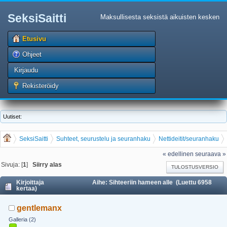
SeksiSaitti
Maksullisesta seksistä aikuisten kesken
Etusivu
Ohjeet
Kirjaudu
Rekisteröidy
Uutiset:
SeksiSaitti
Suhteet, seurustelu ja seuranhaku
Nettideitit/seuranhaku
Sihteeriin hameen alle
« edellinen
seuraava »
Sivuja: [
1
]
Siirry alas
TULOSTUSVERSIO
Kirjoittaja
Aihe: Sihteeriin hameen alle (Luettu 6958
kertaa)
gentlemanx
Galleria (2)