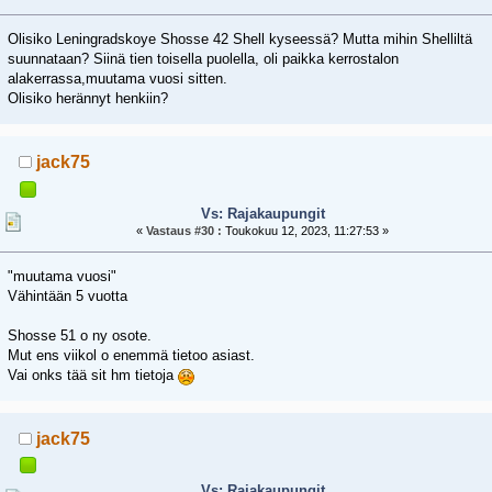
Olisiko Leningradskoye Shosse 42 Shell kyseessä? Mutta mihin Shelliltä
suunnataan? Siinä tien toisella puolella, oli paikka kerrostalon
alakerrassa,muutama vuosi sitten.
Olisiko herännyt henkiin?
jack75
Vs: Rajakaupungit
«
Vastaus #30 :
Toukokuu 12, 2023, 11:27:53 »
"muutama vuosi"
Vähintään 5 vuotta
Shosse 51 o ny osote.
Mut ens viikol o enemmä tietoo asiast.
Vai onks tää sit hm tietoja
jack75
Vs: Rajakaupungit