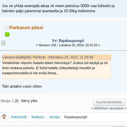
Jos on yhtää enempää aikaa nii meen pietskuu 5000r saa fullsetin ja
helvetin paljo paremmal asenteella ja 10-20kg hoikemma
Parkanon pässi
Vs: Rajakaupungit
«
Vastaus #32 :
Lokakuu 03, 2024, 20:31:25 »
Lainaus käyttäjältä: Perfecto - Heinäkuu 24, 2022, 21:28:58
Vieläköhän viipurin Natalia tekee hierontoja? Joskus tuli käytyä ja oli
ihan mukava palvelu. Ei tullut laitettu yhteystietoja muistiin ja
naapurisivustolla ei ole enää ilmoa...
Teki ainakin vuosi sitten.
Sivuja:
1
[
2
]
Siirry ylös
TULOSTUSVERSIO
« edellinen
seuraava »
SeksiSaitti
Matkailu
Venäjä
Rajakaupungit