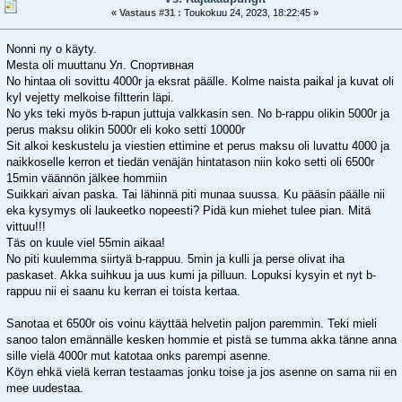
«
Vastaus #31 :
Toukokuu 24, 2023, 18:22:45 »
Nonni ny o käyty.
Mesta oli muuttanu Ул. Спортивная
No hintaa oli sovittu 4000r ja eksrat päälle. Kolme naista paikal ja kuvat oli
kyl vejetty melkoise filtterin läpi.
No yks teki myös b-rapun juttuja valkkasin sen. No b-rappu olikin 5000r ja
perus maksu olikin 5000r eli koko setti 10000r
Sit alkoi keskustelu ja viestien ettimine et perus maksu oli luvattu 4000 ja
naikkoselle kerron et tiedän venäjän hintatason niin koko setti oli 6500r
15min väännön jälkee hommiin
Suikkari aivan paska. Tai lähinnä piti munaa suussa. Ku pääsin päälle nii
eka kysymys oli laukeetko nopeesti? Pidä kun miehet tulee pian. Mitä
vittuu!!!
Täs on kuule viel 55min aikaa!
No piti kuulemma siirtyä b-rappuu. 5min ja kulli ja perse olivat iha
paskaset. Akka suihkuu ja uus kumi ja pilluun. Lopuksi kysyin et nyt b-
rappuu nii ei saanu ku kerran ei toista kertaa.
Sanotaa et 6500r ois voinu käyttää helvetin paljon paremmin. Teki mieli
sanoo talon emännälle kesken hommie et pistä se tumma akka tänne anna
sille vielä 4000r mut katotaa onks parempi asenne.
Köyn ehkä vielä kerran testaamas jonku toise ja jos asenne on sama nii en
mee uudestaa.