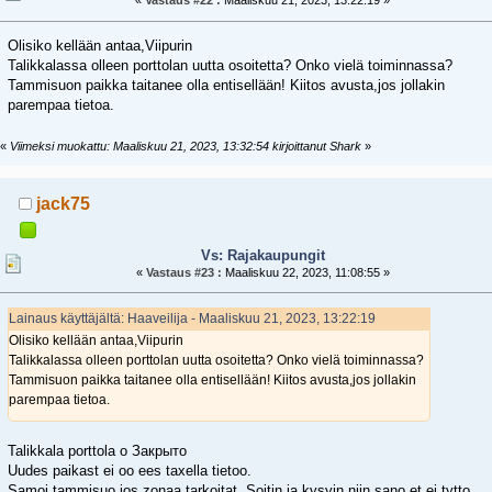
Olisiko kellään antaa,Viipurin
Talikkalassa olleen porttolan uutta osoitetta? Onko vielä toiminnassa?
Tammisuon paikka taitanee olla entisellään! Kiitos avusta,jos jollakin
parempaa tietoa.
«
Viimeksi muokattu: Maaliskuu 21, 2023, 13:32:54 kirjoittanut Shark
»
jack75
Vs: Rajakaupungit
«
Vastaus #23 :
Maaliskuu 22, 2023, 11:08:55 »
Lainaus käyttäjältä: Haaveilija - Maaliskuu 21, 2023, 13:22:19
Olisiko kellään antaa,Viipurin
Talikkalassa olleen porttolan uutta osoitetta? Onko vielä toiminnassa?
Tammisuon paikka taitanee olla entisellään! Kiitos avusta,jos jollakin
parempaa tietoa.
Talikkala porttola o Закрыто
Uudes paikast ei oo ees taxella tietoo.
Samoi tammisuo jos zonaa tarkoitat. Soitin ja kysyin niin sano et ei tytto