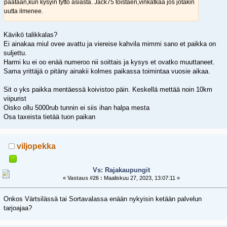
päätään,kun kysyin tyttö asiasta. Jack75 toistaen,vinkatkaa jos jotakin
uutta ilmenee.
Kävikö talikkalas?
Ei ainakaa miul ovee avattu ja viereise kahvila mimmi sano et paikka on
suljettu.
Harmi ku ei oo enää numeroo nii soittais ja kysys et ovatko muuttaneet.
Sama yrittäjä o pitäny ainakii kolmes paikassa toimintaa vuosie aikaa.
Sit o yks paikka mentäessä koivistoo päin. Keskellä mettää noin 10km
viipurist
Oisko ollu 5000rub tunnin ei siis ihan halpa mesta
Osa taxeista tietää tuon paikan
viljopekka
Vs: Rajakaupungit
«
Vastaus #26 :
Maaliskuu 27, 2023, 13:07:11 »
Onkos Värtsilässä tai Sortavalassa enään nykyisin ketään palvelun
tarjoajaa?