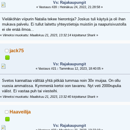
Vs: Rajakaupungit
«
Vastaus #20 :
Heinäkuu 24, 2022, 21:28:58 »
Vieläköhän viipurin Natalia tekee hierontoja? Joskus tuli käytyä ja oli ihan
mukava palvelu. Ei tullut laitettu yhteystietoja muistiin ja naapurisivustolla
ei ole enää ilmoa...
«
Viimeksi muokattu: Maaliskuu 21, 2023, 13:32:14 kirjoittanut Shark
»
jack75
Vs: Rajakaupungit
«
Vastaus #21 :
Tammikuu 12, 2023, 18:40:05 »
Svetos kannattaa välttää yhtä pitkää tummaa noin 30v muijaa. On ollu
vuosia ammatissa. Kymmeniä kertoi oon tavannu. Nyt veti 2000rupulia
välist. Ei vastaa puh tai viesteihi.
«
Viimeksi muokattu: Maaliskuu 21, 2023, 13:32:40 kirjoittanut Shark
»
Haaveilija
Vs: Rajakaupungit
«
Vastaus #22 :
Maaliskuu 21, 2023, 13:22:19 »