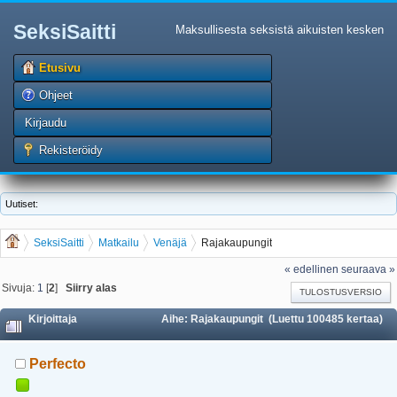
SeksiSaitti
Maksullisesta seksistä aikuisten kesken
Etusivu
Ohjeet
Kirjaudu
Rekisteröidy
Uutiset:
SeksiSaitti
Matkailu
Venäjä
Rajakaupungit
« edellinen
seuraava »
Sivuja:
1
[
2
]
Siirry alas
TULOSTUSVERSIO
Kirjoittaja
Aihe: Rajakaupungit (Luettu 100485 kertaa)
Perfecto