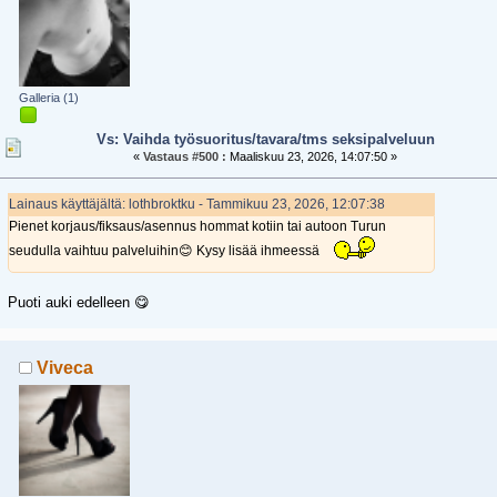
Galleria (1)
Vs: Vaihda työsuoritus/tavara/tms seksipalveluun
«
Vastaus #500 :
Maaliskuu 23, 2026, 14:07:50 »
Lainaus käyttäjältä: lothbroktku - Tammikuu 23, 2026, 12:07:38
Pienet korjaus/fiksaus/asennus hommat kotiin tai autoon Turun
seudulla vaihtuu palveluihin😊 Kysy lisää ihmeessä
Puoti auki edelleen 😋
Viveca