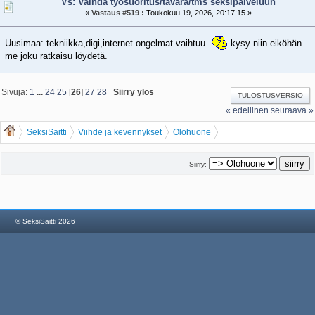
Vs: Vaihda työsuoritus/tavara/tms seksipalveluun
«
Vastaus #519 :
Toukokuu 19, 2026, 20:17:15 »
Uusimaa: tekniikka,digi,internet ongelmat vaihtuu
kysy niin eiköhän
me joku ratkaisu löydetä.
Sivuja:
1
...
24
25
[
26
]
27
28
Siirry ylös
TULOSTUSVERSIO
« edellinen
seuraava »
SeksiSaitti
Viihde ja kevennykset
Olohuone
Vaihda työsuoritus/tavara/tms seksipalveluun
Siirry:
© SeksiSaitti 2026