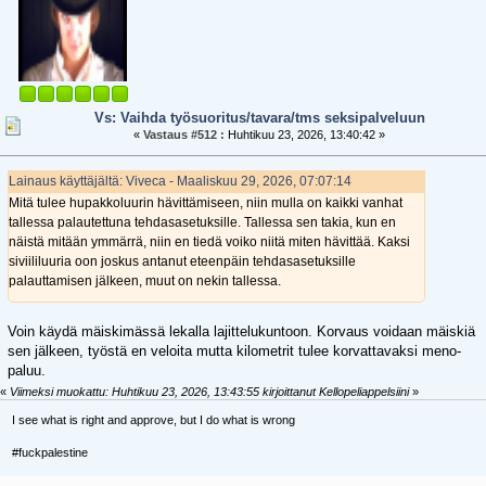
Vs: Vaihda työsuoritus/tavara/tms seksipalveluun
«
Vastaus #512 :
Huhtikuu 23, 2026, 13:40:42 »
Lainaus käyttäjältä: Viveca - Maaliskuu 29, 2026, 07:07:14
Mitä tulee hupakkoluurin hävittämiseen, niin mulla on kaikki vanhat
tallessa palautettuna tehdasasetuksille. Tallessa sen takia, kun en
näistä mitään ymmärrä, niin en tiedä voiko niitä miten hävittää. Kaksi
siviililuuria oon joskus antanut eteenpäin tehdasasetuksille
palauttamisen jälkeen, muut on nekin tallessa.
Voin käydä mäiskimässä lekalla lajittelukuntoon. Korvaus voidaan mäiskiä
sen jälkeen, työstä en veloita mutta kilometrit tulee korvattavaksi meno-
paluu.
«
Viimeksi muokattu: Huhtikuu 23, 2026, 13:43:55 kirjoittanut Kellopeliappelsiini
»
I see what is right and approve, but I do what is wrong
#fuckpalestine