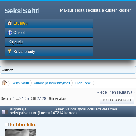
SeksiSaitti
Maksullisesta seksistä aikuisten kesken
Etusivu
Ohjeet
Kirjaudu
Rekisteröidy
Uutiset:
SeksiSaitti
Viihde ja kevennykset
Olohuone
Vaihda työsuoritus/tavara/tms seksipalveluun
« edellinen
seuraava »
Sivuja:
1
...
24
25
[
26
]
27
28
Siirry alas
TULOSTUSVERSIO
Kirjoittaja
Aihe: Vaihda työsuoritus/tavara/tms
seksipalveluun (Luettu 147214 kertaa)
lothbroktku