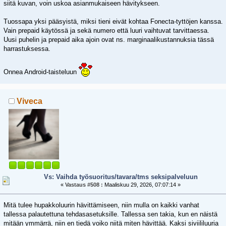
siitä kuvan, voin uskoa asianmukaiseen hävitykseen.
Tuossapa yksi pääsyistä, miksi tieni eivät kohtaa Fonecta-tyttöjen kanssa.
Vain prepaid käytössä ja sekä numero että luuri vaihtuvat tarvittaessa.
Uusi puhelin ja prepaid aika ajoin ovat ns. marginaalikustannuksia tässä
harrastuksessa.
Onnea Android-taisteluun
Viveca
Vs: Vaihda työsuoritus/tavara/tms seksipalveluun
«
Vastaus #508 :
Maaliskuu 29, 2026, 07:07:14 »
Mitä tulee hupakkoluurin hävittämiseen, niin mulla on kaikki vanhat
tallessa palautettuna tehdasasetuksille. Tallessa sen takia, kun en näistä
mitään ymmärrä, niin en tiedä voiko niitä miten hävittää. Kaksi siviililuuria