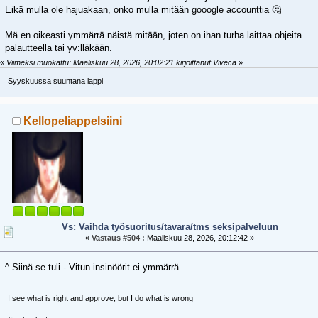
Eikä mulla ole hajuakaan, onko mulla mitään gooogle accounttia 🤔
Mä en oikeasti ymmärrä näistä mitään, joten on ihan turha laittaa ohjeita
palautteella tai yv:lläkään.
«
Viimeksi muokattu: Maaliskuu 28, 2026, 20:02:21 kirjoittanut Viveca
»
Syyskuussa suuntana lappi
Kellopeliappelsiini
Vs: Vaihda työsuoritus/tavara/tms seksipalveluun
«
Vastaus #504 :
Maaliskuu 28, 2026, 20:12:42 »
^ Siinä se tuli - Vitun insinöörit ei ymmärrä
I see what is right and approve, but I do what is wrong