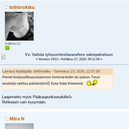
lothbroktku
Galleria (1)
Vs: Vaihda työsuoritus/tavara/tms seksipalveluun
«
Vastaus #513 :
Huhtikuu 27, 2026, 09:11:06 »
Lainaus käyttäjältä: lothbroktku - Tammikuu 23, 2026, 12:07:38
Pienet korjaus/fiksaus/asennus hommat kotiin tai autoon Turun
seudulla vaihtuu palveluihin😊 Kysy lisää ihmeessä
Laajennettu myös Pääkaupunkiseudulle🥳
Rohkeasti vain kysymään.
Miira N