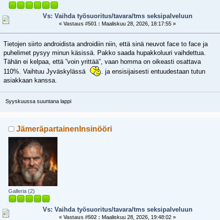
Vs: Vaihda työsuoritus/tavara/tms seksipalveluun
«
Vastaus #501 :
Maaliskuu 28, 2026, 18:17:55 »
Tietojen siirto androidista androidiin niin, että sinä neuvot face to face ja
puhelimet pysyy minun käsissä. Pakko saada hupakkoluuri vaihdettua.
Tähän ei kelpaa, että ”voin yrittää”, vaan homma on oikeasti osattava
110%. Vaihtuu Jyväskylässä
. ja ensisijaisesti entuudestaan tutun
asiakkaan kanssa.
Syyskuussa suuntana lappi
JämeräpartainenInsinööri
Galleria (2)
Vs: Vaihda työsuoritus/tavara/tms seksipalveluun
«
Vastaus #502 :
Maaliskuu 28, 2026, 19:48:02 »