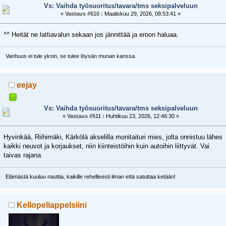
Vs: Vaihda työsuoritus/tavara/tms seksipalveluun
«
Vastaus #510 :
Maaliskuu 29, 2026, 08:53:41 »
^^ Heität ne lattiavalun sekaan jos jännittää ja eroon haluaa.
Vanhuus ei tule yksin, se tulee löysän munan kanssa.
eejay
Vs: Vaihda työsuoritus/tavara/tms seksipalveluun
«
Vastaus #511 :
Huhtikuu 23, 2026, 12:46:30 »
Hyvinkää, Riihimäki, Kärkölä akselilla monitaituri mies, jolta onnistuu lähes
kaikki neuvot ja korjaukset, niin kiinteistöihin kuin autoihin liittyvät. Vai
taivas rajana.
Elämästä kuuluu nauttia, kaikille rehellisesti ilman että satuttaa ketään!
Kellopeliappelsiini