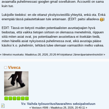
avaamalla puhelimessasi googlen gmail sovelluksen. Accountti on sama
kuin tuo.
Lukijoille tiedoksi: en ole ottanut yksityisviestillä yhteyttä, enkä ota. Enkä
enempää tässä palautettakaan tule antamaan. (EDIT: paitsi allaoleva
)
EDIT: Tässä on tietysti muiden potentiaalisten avuntarjoajien hyvä
tiedostaa, että vaikka tietojen siirtoon on olemassa menetelmiä, riippuen
siitä miten asiat ovat, jos potentiaalinen avustettava ei itsekään tiedä,
miten hänellä asiat nykyisessä puhelimessa ovat, eikä avustaja pääse
käsiksi k.o. puhelimiin, tehtävä tulee olemaan varmastikin melko vaikea.
«
Viimeksi muokattu: Maaliskuu 28, 2026, 20:26:44 kirjoittanut JämeräpartainenInsinööri
»
Viveca
Vs: Vaihda työsuoritus/tavara/tms seksipalveluun
«
Vastaus #506 :
Maaliskuu 28, 2026, 20:40:11 »