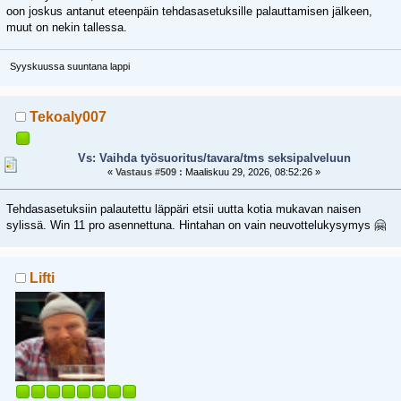
oon joskus antanut eteenpäin tehdasasetuksille palauttamisen jälkeen,
muut on nekin tallessa.
Syyskuussa suuntana lappi
Tekoaly007
Vs: Vaihda työsuoritus/tavara/tms seksipalveluun
«
Vastaus #509 :
Maaliskuu 29, 2026, 08:52:26 »
Tehdasasetuksiin palautettu läppäri etsii uutta kotia mukavan naisen
sylissä. Win 11 pro asennettuna. Hintahan on vain neuvottelukysymys 🤗
Lifti