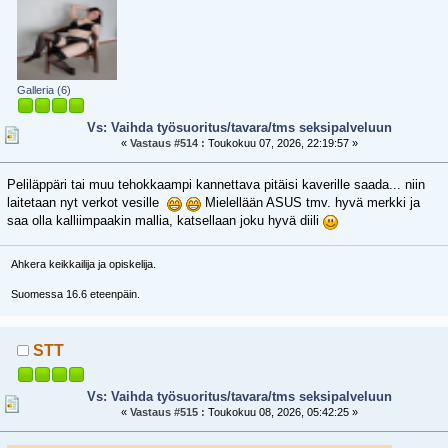
Galleria (6)
Vs: Vaihda työsuoritus/tavara/tms seksipalveluun
«
Vastaus #514 :
Toukokuu 07, 2026, 22:19:57 »
Peliläppäri tai muu tehokkaampi kannettava pitäisi kaverille saada... niin
laitetaan nyt verkot vesille
Mielellään ASUS tmv. hyvä merkki ja
saa olla kalliimpaakin mallia, katsellaan joku hyvä diili
Ahkera keikkailija ja opiskelija.
Suomessa 16.6 eteenpäin.
STT
Vs: Vaihda työsuoritus/tavara/tms seksipalveluun
«
Vastaus #515 :
Toukokuu 08, 2026, 05:42:25 »