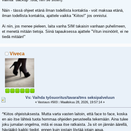
Näin - tässä ohjeet etänä ilman todellista kontaktia - voit maksaa etänä,
ilman todellista kontaktia, ajattele vaikka "Kiitos!" jos onnistui.
Ai niin, jos menee pieleen, laita vanha SIM takaisin vanhaan puhelimeen,
et menetä mitään tietoja. Siinä tapauksessa ajattele "Vitun insinöörit, ei ne
tiedä mitään!"
Viveca
Vs: Vaihda työsuoritus/tavara/tms seksipalveluun
«
Vastaus #503 :
Maaliskuu 28, 2026, 19:57:14 »
^Kiitos ohjeistuksesta. Mutta varta vasten laitoin, että face to face, koska
en aio itse lähteä tuota hommaa ohjeiden perusteella tekemään. Aina tulee
joku jumalan ongelma, mitä ei osaa itse ratkaista. Ja sit on jännän äärellä,
häviääkö kaikki tiedot, ennen kuin jostain löytää jotain apua.