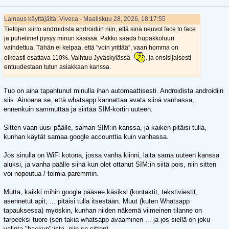
Lainaus käyttäjältä: Viveca - Maaliskuu 28, 2026, 18:17:55
Tietojen siirto androidista androidiin niin, että sinä neuvot face to face
ja puhelimet pysyy minun käsissä. Pakko saada hupakkoluuri
vaihdettua. Tähän ei kelpaa, että ”voin yrittää”, vaan homma on
oikeasti osattava 110%. Vaihtuu Jyväskylässä
. ja ensisijaisesti
entuudestaan tutun asiakkaan kanssa.
Tuo on aina tapahtunut minulla ihan automaattisesti. Androidista androidiin
siis. Ainoana se, että whatsapp kannattaa avata siinä vanhassa,
ennenkuin sammuttaa ja siirtää SIM-kortin uuteen.
Sitten vaan uusi päälle, saman SIM:in kanssa, ja kaiken pitäisi tulla,
kunhan käytät samaa google accounttia kuin vanhassa.
Jos sinulla on WiFi kotona, jossa vanha kiinni, laita sama uuteen kanssa
aluksi, ja vanha päälle siinä kun olet ottanut SIM:in siitä pois, niin sitten
voi nopeutua / toimia paremmin.
Mutta, kaikki mihin google pääsee käsiksi (kontaktit, tekstiviestit,
asennetut apit, ... pitäisi tulla itsestään. Muut (kuten Whatsapp
tapauksessa) myöskin, kunhan niiden näkemä viimeinen tilanne on
tarpeeksi tuore (sen takia whatsapp avaaminen ... ja jos siellä on joku
valinta "backup":ista, niin se sitten).