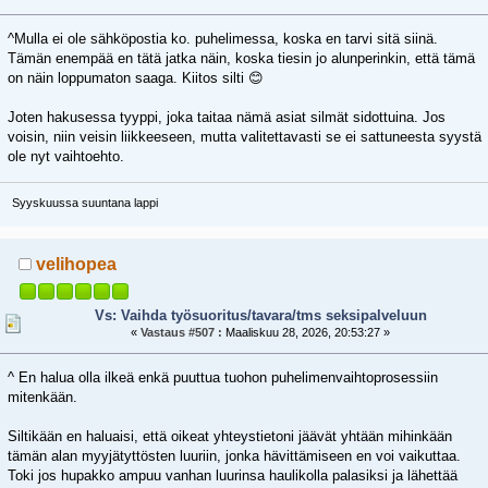
^Mulla ei ole sähköpostia ko. puhelimessa, koska en tarvi sitä siinä.
Tämän enempää en tätä jatka näin, koska tiesin jo alunperinkin, että tämä
on näin loppumaton saaga. Kiitos silti 😊
Joten hakusessa tyyppi, joka taitaa nämä asiat silmät sidottuina. Jos
voisin, niin veisin liikkeeseen, mutta valitettavasti se ei sattuneesta syystä
ole nyt vaihtoehto.
Syyskuussa suuntana lappi
velihopea
Vs: Vaihda työsuoritus/tavara/tms seksipalveluun
«
Vastaus #507 :
Maaliskuu 28, 2026, 20:53:27 »
^ En halua olla ilkeä enkä puuttua tuohon puhelimenvaihtoprosessiin
mitenkään.
Siltikään en haluaisi, että oikeat yhteystietoni jäävät yhtään mihinkään
tämän alan myyjätyttösten luuriin, jonka hävittämiseen en voi vaikuttaa.
Toki jos hupakko ampuu vanhan luurinsa haulikolla palasiksi ja lähettää