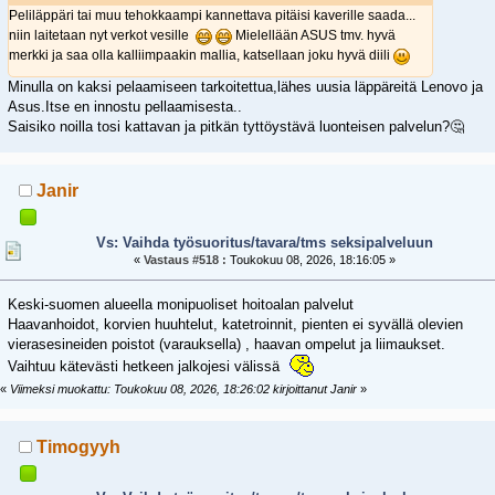
Peliläppäri tai muu tehokkaampi kannettava pitäisi kaverille saada...
niin laitetaan nyt verkot vesille
Mielellään ASUS tmv. hyvä
merkki ja saa olla kalliimpaakin mallia, katsellaan joku hyvä diili
Minulla on kaksi pelaamiseen tarkoitettua,lähes uusia läppäreitä Lenovo ja
Asus.Itse en innostu pellaamisesta..
Saisiko noilla tosi kattavan ja pitkän tyttöystävä luonteisen palvelun?🤔
Janir
Vs: Vaihda työsuoritus/tavara/tms seksipalveluun
«
Vastaus #518 :
Toukokuu 08, 2026, 18:16:05 »
Keski-suomen alueella monipuoliset hoitoalan palvelut
Haavanhoidot, korvien huuhtelut, katetroinnit, pienten ei syvällä olevien
vierasesineiden poistot (varauksella) , haavan ompelut ja liimaukset.
Vaihtuu kätevästi hetkeen jalkojesi välissä
«
Viimeksi muokattu: Toukokuu 08, 2026, 18:26:02 kirjoittanut Janir
»
Timogyyh