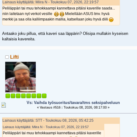
Lainaus käyttäjältä: Miira N - Toukokuu 07, 2026, 22:19:57
Peliläppäri tai muu tehokkaampi kannettava pitäisi kaverille saada...
niin laitetaan nyt verkot vesille
Mielellään ASUS tmv. hyvä
merkki ja saa olla kalliimpaakin mallia, katsellaan joku hyvä diili
Antaako joku pillua, että kaveri saa läppärin? Olisipa mullakin kyseisen
kaltaisia kavereita.
Lifti
Vs: Vaihda työsuoritus/tavara/tms seksipalveluun
«
Vastaus #516 :
Toukokuu 08, 2026, 08:17:00 »
Lainaus käyttäjältä: STT - Toukokuu 08, 2026, 05:42:25
Lainaus käyttäjältä: Miira N - Toukokuu 07, 2026, 22:19:57
Peliläppäri tai muu tehokkaampi kannettava pitäisi kaverille