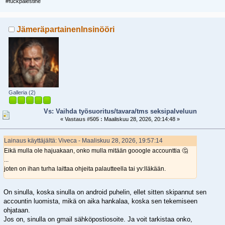
#fuckpalestine
JämeräpartainenInsinööri
Galleria (2)
Vs: Vaihda työsuoritus/tavara/tms seksipalveluun
«
Vastaus #505 :
Maaliskuu 28, 2026, 20:14:48 »
Lainaus käyttäjältä: Viveca - Maaliskuu 28, 2026, 19:57:14
Eikä mulla ole hajuakaan, onko mulla mitään gooogle accounttia 🤔
...
joten on ihan turha laittaa ohjeita palautteella tai yv:lläkään.
On sinulla, koska sinulla on android puhelin, ellet sitten skipannut sen
accountin luomista, mikä on aika hankalaa, koska sen tekemiseen
ohjataan.
Jos on, sinulla on gmail sähköpostiosoite. Ja voit tarkistaa onko,