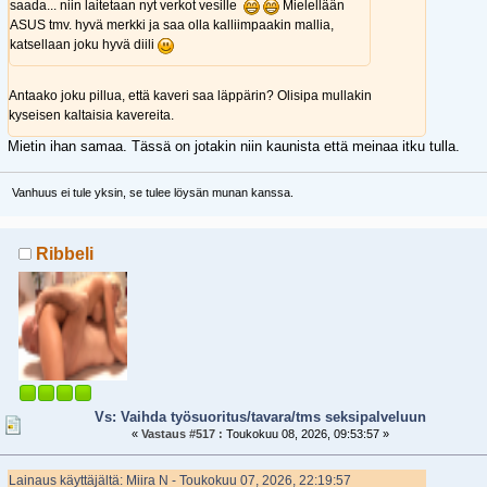
saada... niin laitetaan nyt verkot vesille
Mielellään
ASUS tmv. hyvä merkki ja saa olla kalliimpaakin mallia,
katsellaan joku hyvä diili
Antaako joku pillua, että kaveri saa läppärin? Olisipa mullakin
kyseisen kaltaisia kavereita.
Mietin ihan samaa. Tässä on jotakin niin kaunista että meinaa itku tulla.
Vanhuus ei tule yksin, se tulee löysän munan kanssa.
Ribbeli
Vs: Vaihda työsuoritus/tavara/tms seksipalveluun
«
Vastaus #517 :
Toukokuu 08, 2026, 09:53:57 »
Lainaus käyttäjältä: Miira N - Toukokuu 07, 2026, 22:19:57