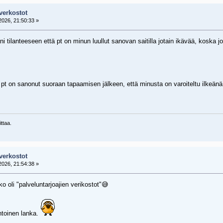
verkostot
026, 21:50:33 »
 tilanteeseen että pt on minun luullut sanovan saitilla jotain ikävää, koska jol
 pt on sanonut suoraan tapaamisen jälkeen, että minusta on varoiteltu ilkeä
ttaa.
verkostot
026, 21:54:38 »
o oli "palveluntarjoajien verikostot"😅
intoinen lanka.