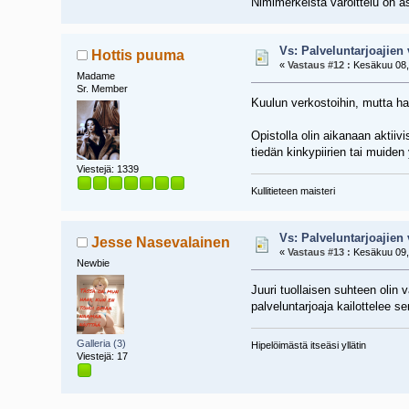
Nimimerkeistä varoittelu on as
Vs: Palveluntarjoajien 
Hottis puuma
«
Vastaus #12 :
Kesäkuu 08, 
Madame
Sr. Member
Kuulun verkostoihin, mutta ha
Opistolla olin aikanaan aktiiv
tiedän kinkypiirien tai muiden
Viestejä: 1339
Kullitieteen maisteri
Vs: Palveluntarjoajien 
Jesse Nasevalainen
«
Vastaus #13 :
Kesäkuu 09, 
Newbie
Juuri tuollaisen suhteen olin 
palveluntarjoaja kailottelee 
Galleria (3)
Hipelöimästä itseäsi yllätin
Viestejä: 17