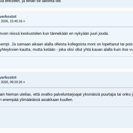
ia erikseen, ja eihän se laitonta ole.
verkostot
2026, 15:45:16 »
rvoin niissä keskustelen kun tännekään en nykyään juuri jouda.
isempi. Ja samaan aikaan alalla olleista kollegoista moni on lopettanut tai po
 yhteyksien kautta, mutta ketään - joka olisi ollut yhtä kauan alalla kuin itse v
verkostot
2026, 09:20:26 »
vain hieman utelias, että ovatko palveluntarjoajat yksinäisiä puurtajia tai onko
sen enempää ylimääräisiä asiakkaan kuullen.