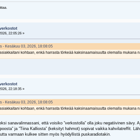
ttaa.
verkostot
026, 22:05:26 »
ss - Kesäkuu 03, 2026, 18:08:05
ali asiakkaitani kohtaan, enkä harrasta törkeää kaksinaamaisuutta olemalla mukana n
verkostot
026, 22:18:35 »
ss - Kesäkuu 03, 2026, 18:08:05
ali asiakkaitani kohtaan, enkä harrasta törkeää kaksinaamaisuutta olemalla mukana n
eeksi sanavalinnassani, että voisiko ”verkostolla” olla joku negatiivinen sävy. A
poosta” ja ”Tiina Kalliosta” (keksityt hahmot) sopivat vaikka kahvilatreffit. 
utta varmaan kulkee sitten myös hyödyllistä puskaradiotakin.