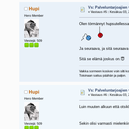
Vs: Palveluntarjoajien 
Hupi
«
Vastaus #5 :
Kesäkuu 03, 2
Hero Member
Olen törmännyt hupsutellessani
Viestejä: 509
Ja seuraava, ja sitä seuraava
Sitä se elämä joskus on.😇
Vaikka sormeen koskee voin silti koi
Toisinaan sattuu päähän ja paljon.
Vs: Palveluntarjoajien 
Hupi
«
Vastaus #6 :
Kesäkuu 03, 2
Hero Member
Luin muuten alkuun että otsikk
Sekin olisi varmasti mielenki
Viestejä: 509