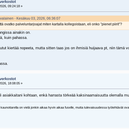
verkostot
026, 09:24:18 »
evalainen - Kesäkuu 03, 2026, 06:36:07
ovatko palveluntarjoajat miten kartalla kollegoistaan, eli onko ”pienet piirit”?
ngissa ainakin on.
sä, kuin pahassa.
 jutut kiertää nopeeta, mutta sitten taas jos on ihmisiä huijaava pt, niin tämä vo
assa.
verkostot
026, 18:08:05 »
jaali asiakkaitani kohtaan, enkä harrasta törkeää kaksinaamaisuutta olemalla 
lla kaunottarella on vielä jonkin aikaa hyvin aikaa fuselle, mutta tulevaisuudessa työtehtävät o