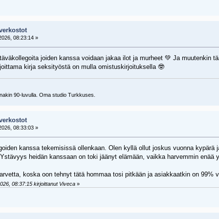
verkostot
026, 08:23:14 »
äväkollegoita joiden kanssa voidaan jakaa ilot ja murheet 💚 Ja muutenkin tä
oittama kirja seksityöstä on mulla omistuskirjoituksella 🤓
inakin 90-luvulla. Oma studio Turkkuses.
verkostot
026, 08:33:03 »
oiden kanssa tekemisissä ollenkaan. Olen kyllä ollut joskus vuonna kypärä j
 Ystävyys heidän kanssaan on toki jäänyt elämään, vaikka harvemmin enää y
e tarvetta, koska oon tehnyt tätä hommaa tosi pitkään ja asiakkaatkin on 99% v
26, 08:37:15 kirjoittanut Viveca
»