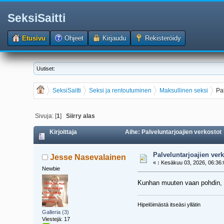
SeksiSaitti
Etusivu
Ohjeet
Kirjaudu
Rekisteröidy
Uutiset:
SeksiSaitti
Seksi ja rentoutuminen
Maksullinen seksi
Pa
Sivuja: [
1
]
Siirry alas
Kirjoittaja
Aihe: Palveluntarjoajien verkostot
Palveluntarjoajien verk
Jesse Nasevalainen
«
:
Kesäkuu 03, 2026, 06:36:
Newbie
Kunhan muuten vaan pohdin, ett
Hipelöimästä itseäsi yllätin
Galleria (3)
Viestejä: 17