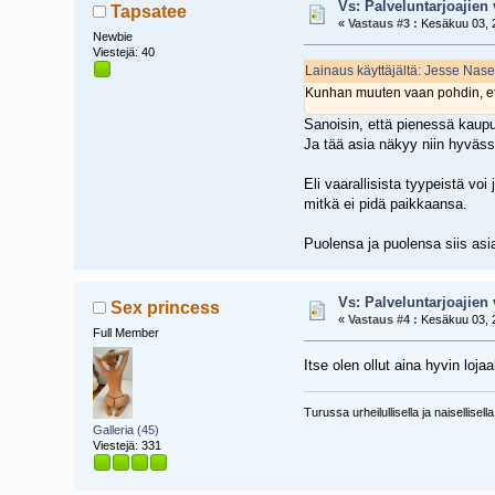
Vs: Palveluntarjoajien 
Tapsatee
«
Vastaus #3 :
Kesäkuu 03, 2
Newbie
Viestejä: 40
Lainaus käyttäjältä: Jesse Nas
Kunhan muuten vaan pohdin, että 
Sanoisin, että pienessä kaupu
Ja tää asia näkyy niin hyväs
Eli vaarallisista tyypeistä voi
mitkä ei pidä paikkaansa.
Puolensa ja puolensa siis asi
Vs: Palveluntarjoajien 
Sex princess
«
Vastaus #4 :
Kesäkuu 03, 2
Full Member
Itse olen ollut aina hyvin lo
Turussa urheilullisella ja naisellise
Galleria (45)
Viestejä: 331