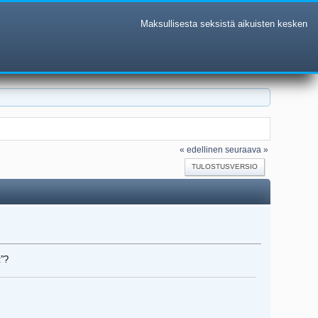
Maksullisesta seksistä aikuisten kesken
« edellinen
seuraava »
TULOSTUSVERSIO
t”?