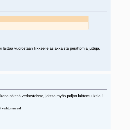
i laittaa vuorostaan liikkeelle asiakkaista perättömiä juttuja,
mukana näissä verkostoissa, joissa myös paljon laittomuuksia!!
vat vaihtumassa!