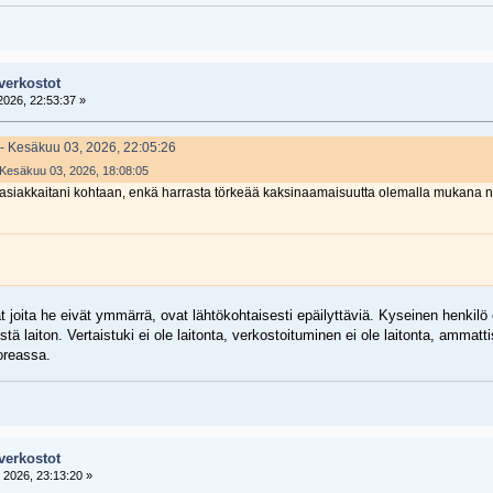
verkostot
026, 22:53:37 »
 - Kesäkuu 03, 2026, 22:05:26
- Kesäkuu 03, 2026, 18:08:05
ali asiakkaitani kohtaan, enkä harrasta törkeää kaksinaamaisuutta olemalla mukana 
at joita he eivät ymmärrä, ovat lähtökohtaisesti epäilyttäviä. Kyseinen henkil
ä laiton. Vertaistuki ei ole laitonta, verkostoituminen ei ole laitonta, ammattis
oreassa.
verkostot
2026, 23:13:20 »