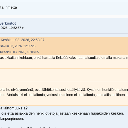
itä ihmettä
verkostot
2026, 10:52:57 »
- Kesäkuu 03, 2026, 22:53:37
esäkuu 03, 2026, 22:05:26
- Kesäkuu 03, 2026, 18:08:05
ali asiakkaitani kohtaan, enkä harrasta törkeää kaksinaamaisuutta olemalla mukana 
joita he eivät ymmärrä, ovat lähtökohtaisesti epäilyttäviä. Kyseinen henkilö on aiem
ton. Vertaistuki ei ole laitonta, verkostoituminen ei ole laitonta, ammattispesifinen tuk
tä laittomuuksia?
, ois että asiakkaiden henkilötietoja jaetaan keskenään hupakoiden kesken.
elanperijöineen.