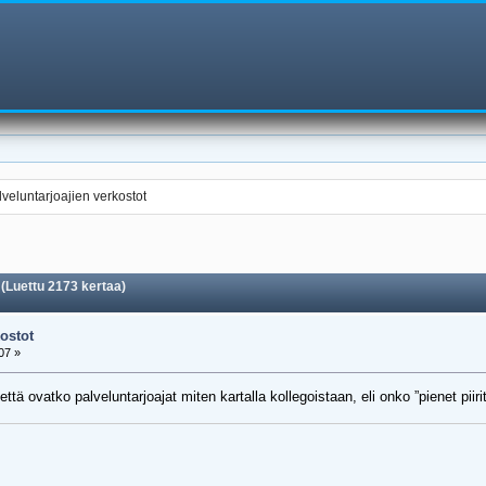
lveluntarjoajien verkostot
 (Luettu 2173 kertaa)
ostot
07 »
ä ovatko palveluntarjoajat miten kartalla kollegoistaan, eli onko ”pienet piiri