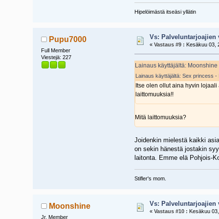
Hipelöimästä itseäsi yllätin
Vs: Palveluntarjoajien 
Pupu7000
«
Vastaus #9 :
Kesäkuu 03, 2
Full Member
Viestejä: 227
Lainaus käyttäjältä: Moonshine
Lainaus käyttäjältä: Sex princess 
Itse olen ollut aina hyvin loja
laittomuuksia!!
Mitä laittomuuksia?
Joidenkin mielestä kaikki asi
on sekin hänestä jostakin syyst
laitonta. Emme elä Pohjois-K
Stifler's mom.
Vs: Palveluntarjoajien 
Moonshine
«
Vastaus #10 :
Kesäkuu 03, 
Jr. Member