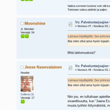
Vaikka sormeen koskee voin silti koi
Toisinaan sattuu päähän ja paljon.
Vs: Palveluntarjoajien 
Moonshine
«
Vastaus #7 :
Kesäkuu 03, 2
Jr. Member
Viestejä: 54
Lainaus käyttäjältä: Sex prince
Itse olen ollut aina hyvin loja
Mitä laittomuuksia?
Vs: Palveluntarjoajien 
Jesse Nasevalainen
«
Vastaus #8 :
Kesäkuu 03, 2
Newbie
Lainaus käyttäjältä: Sex prince
Itse olen ollut aina hyvin loja
Galleria (3)
Niin joo, en tullutkaan ajatell
Viestejä: 17
sisarellisuutta, kun ”Jaana Es
muuta työhön liittymätöntä, m