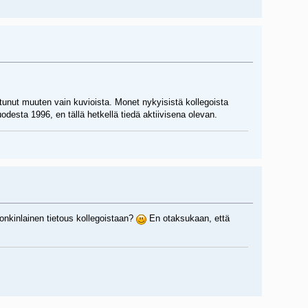
istunut muuten vain kuvioista. Monet nykyisistä kollegoista
uodesta 1996, en tällä hetkellä tiedä aktiivisena olevan.
 jonkinlainen tietous kollegoistaan?
En otaksukaan, että