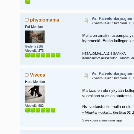
Vs: Palveluntarjoajien 
physiomama
«
Vastaus #1 :
Kesäkuu 03, 2
Full Member
Mulla on ainakin useampia yst
kymmeniä. Erään kollegan kirj
Galleria (16)
Viestejä: 273
KESÄLOMALLA 11.8 SAAKKA
Kauneimmat missit tulee Turusta, a
Vs: Palveluntarjoajien 
Viveca
«
Vastaus #2 :
Kesäkuu 03, 2
Hero Member
Mä taas en ole nykyään kolleg
vuorollaan vuosien saatossa.
Viestejä: 902
Ns. vertaistuelle mulla ei ol
«
Viimeksi muokattu: Kesäkuu 03, 20
Syyskuussa suuntana lappi