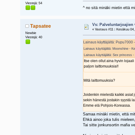
Viestejä: 54
^ no sitä minäki mietin että m
Vs: Palveluntarjoajien 
Tapsatee
«
Vastaus #11 :
Kesäkuu 04, 
Newbie
Viestejä: 40
Lainaus käyttäjältä: Pupu7000 
Lainaus käyttäjältä: Moonshine - K
Lainaus käyttäjältä: Sex princess 
Itse olen ollut aina hyvin loja
paljon laittomuuksia!!
Mitä laittomuuksia?
Joidenkin mielestä kaikki asiat 
sekin hänestä jostakin syystä lai
Emme elä Pohjois-Koreassa.
Samaa minäki mietin, että mi
Ehkä ainoo joka tulis mieleen
Tai sitte jonkunsortin mafia v