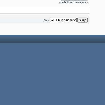
« edellinen
seuraava »
Siirry: