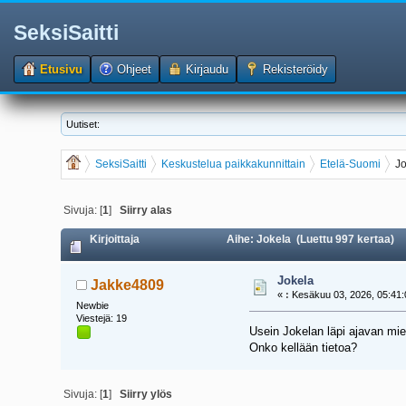
SeksiSaitti
Etusivu
Ohjeet
Kirjaudu
Rekisteröidy
Uutiset:
SeksiSaitti
Keskustelua paikkakunnittain
Etelä-Suomi
J
Sivuja: [
1
]
Siirry alas
Kirjoittaja
Aihe: Jokela (Luettu 997 kertaa)
Jokela
Jakke4809
«
:
Kesäkuu 03, 2026, 05:41:
Newbie
Viestejä: 19
Usein Jokelan läpi ajavan miet
Onko kellään tietoa?
Sivuja: [
1
]
Siirry ylös