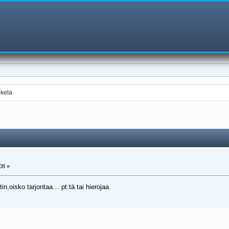
okela
08 »
in,oisko tarjontaa… pt:tä tai hierojaa.