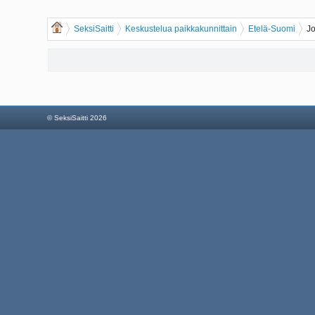
SeksiSaitti
Keskustelua paikkakunnittain
Etelä-Suomi
J
© SeksiSaitti 2026