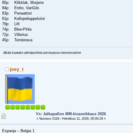
85p: Klikklak, Morjens
84p: Entto, VanGils
83p: Penaattori
81p: Kellopeliappelsiini
79p: Lift
74p: Bbw-Pihla
72p: Villerius
45p: Teroterava
älkää kaatako piimäpurkkia porstuassa mennessänne
joey_t
Vs: Jalkapallon MM-kisaveikkaus 2026
«
Vastaus #118 :
Heinäkuu 11, 2026, 00:06:28 »
Espanja – Belgia 1