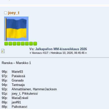
joey_t
Vs: Jalkapallon MM-kisaveikkaus 2026
«
Vastaus #117 :
Heinäkuu 10, 2026, 06:45:46 »
Ranska – Marokko 1
98p: Marie93
97p: Pataässä
95p: Granado
94p: Tantraaja
92p: Ahmattilainen, HammerJackson
91p: joey_t, Pikkulerssi
90p: MariaEnkeli
89p: jan#91
88p: Palkokasvi