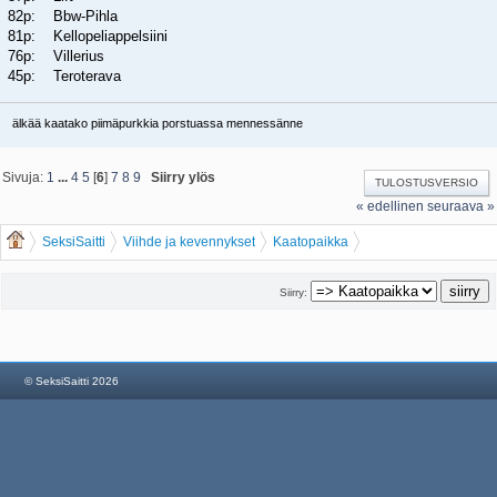
82p: Bbw-Pihla
81p: Kellopeliappelsiini
76p: Villerius
45p: Teroterava
älkää kaatako piimäpurkkia porstuassa mennessänne
Sivuja:
1
...
4
5
[
6
]
7
8
9
Siirry ylös
TULOSTUSVERSIO
« edellinen
seuraava »
SeksiSaitti
Viihde ja kevennykset
Kaatopaikka
Jalkapallon MM-kisaveikkaus 2026
Siirry:
© SeksiSaitti 2026