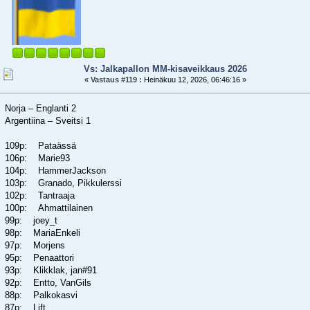
Vs: Jalkapallon MM-kisaveikkaus 2026
«
Vastaus #119 :
Heinäkuu 12, 2026, 06:46:16 »
Norja – Englanti 2
Argentiina – Sveitsi 1
109p: Pataässä
106p: Marie93
104p: HammerJackson
103p: Granado, Pikkulerssi
102p: Tantraaja
100p: Ahmattilainen
99p: joey_t
98p: MariaEnkeli
97p: Morjens
95p: Penaattori
93p: Klikklak, jan#91
92p: Entto, VanGils
88p: Palkokasvi
87p: Lift