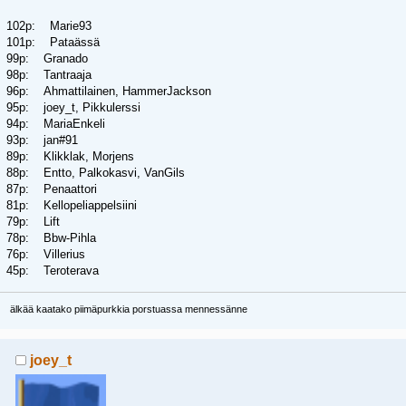
102p: Marie93
101p: Pataässä
99p: Granado
98p: Tantraaja
96p: Ahmattilainen, HammerJackson
95p: joey_t, Pikkulerssi
94p: MariaEnkeli
93p: jan#91
89p: Klikklak, Morjens
88p: Entto, Palkokasvi, VanGils
87p: Penaattori
81p: Kellopeliappelsiini
79p: Lift
78p: Bbw-Pihla
76p: Villerius
45p: Teroterava
älkää kaatako piimäpurkkia porstuassa mennessänne
joey_t