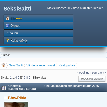
SeksiSaitti
Maksullisesta seksistä aikuisten kesken
Etusivu
Ohjeet
Kirjaudu
Rekisteröidy
Uutiset:
SeksiSaitti
Viihde ja kevennykset
Kaatopaikka
Jalkapallon MM-kisaveikkaus 2026
« edellinen
seuraava »
Sivuja:
1
...
4
5
[
6
]
7
8
9
Siirry alas
TULOSTUSVERSIO
Kirjoittaja
Aihe: Jalkapallon MM-kisaveikkaus 2026
(Luettu 5588 kertaa)
Bbw-Pihla