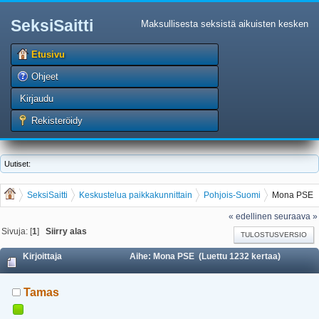
SeksiSaitti
Maksullisesta seksistä aikuisten kesken
Etusivu
Ohjeet
Kirjaudu
Rekisteröidy
Uutiset:
SeksiSaitti
Keskustelua paikkakunnittain
Pohjois-Suomi
Mona PSE
« edellinen
seuraava »
Sivuja: [
1
]
Siirry alas
TULOSTUSVERSIO
Kirjoittaja
Aihe: Mona PSE (Luettu 1232 kertaa)
Tamas