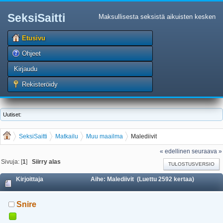
SeksiSaitti
Maksullisesta seksistä aikuisten kesken
Etusivu
Ohjeet
Kirjaudu
Rekisteröidy
Uutiset:
SeksiSaitti
Matkailu
Muu maailma
Malediivit
« edellinen
seuraava »
Sivuja: [
1
]
Siirry alas
TULOSTUSVERSIO
Kirjoittaja
Aihe: Malediivit (Luettu 2592 kertaa)
Snire