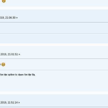
tä
019, 21:06:30 »
2019, 21:01:51 »
aa
𝖗 𝖙𝖍𝖊 𝖘𝖕𝖎𝖉𝖊𝖗 𝖎𝖘 𝖈𝖍𝖆𝖔𝖘 𝖋𝖔𝖗 𝖙𝖍𝖊 𝖋𝖑𝖞.
2019, 11:51:14 »