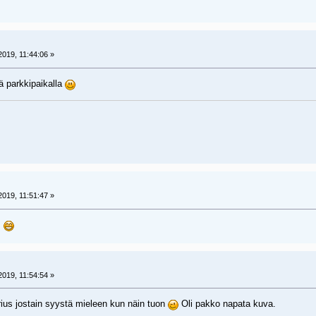
019, 11:44:06 »
 parkkipaikalla
019, 11:51:47 »
a
019, 11:54:54 »
erius jostain syystä mieleen kun näin tuon
Oli pakko napata kuva.