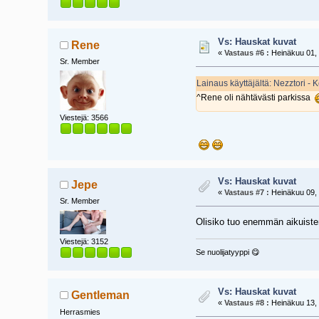
Vs: Hauskat kuvat
Rene
«
Vastaus #6 :
Heinäkuu 01, 
Sr. Member
Lainaus käyttäjältä: Nezztori -
^Rene oli nähtävästi parkissa
Viestejä: 3566
Vs: Hauskat kuvat
Jepe
«
Vastaus #7 :
Heinäkuu 09, 
Sr. Member
Olisiko tuo enemmän aikuist
Viestejä: 3152
Se nuolijatyyppi 😋
Vs: Hauskat kuvat
Gentleman
«
Vastaus #8 :
Heinäkuu 13, 
Herrasmies