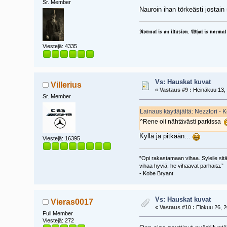
Sr. Member
Nauroin ihan törkeästi jostai
𝕹𝖔𝖗𝖒𝖆𝖑 𝖎𝖘 𝖆𝖓 𝖎𝖑𝖑𝖚𝖘𝖎𝖔𝖓. 𝖂𝖍𝖆𝖙 𝖎𝖘 𝖓𝖔𝖗𝖒𝖆𝖑 𝖋
Viestejä: 4335
Vs: Hauskat kuvat
Villerius
«
Vastaus #9 :
Heinäkuu 13, 
Sr. Member
Lainaus käyttäjältä: Nezztori -
^Rene oli nähtävästi parkissa
Kyllä ja pitkään...
Viestejä: 16395
”Opi rakastamaan vihaa. Syleile sitä.
vihaa hyviä, he vihaavat parhaita.”
- Kobe Bryant
Vs: Hauskat kuvat
Vieras0017
«
Vastaus #10 :
Elokuu 26, 2
Full Member
Viestejä: 272