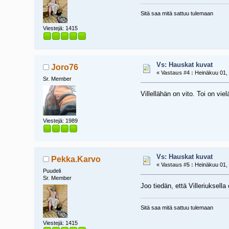
Sitä saa mitä sattuu tulemaan
Viestejä: 1415
Vs: Hauskat kuvat
Joro76
«
Vastaus #4 :
Heinäkuu 01, 
Sr. Member
Villellähän on vito. Toi on vie
Viestejä: 1989
Vs: Hauskat kuvat
Pekka.Karvo
«
Vastaus #5 :
Heinäkuu 01, 
Puudeli
Sr. Member
Joo tiedän, että Villeriuksella 
Sitä saa mitä sattuu tulemaan
Viestejä: 1415