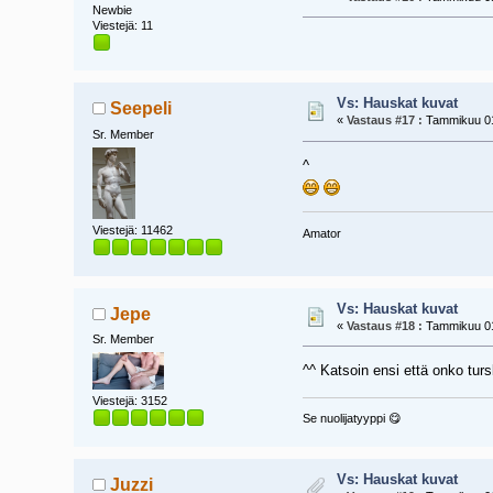
Newbie
Viestejä: 11
Vs: Hauskat kuvat
Seepeli
«
Vastaus #17 :
Tammikuu 01,
Sr. Member
^
Viestejä: 11462
Amator
Vs: Hauskat kuvat
Jepe
«
Vastaus #18 :
Tammikuu 01,
Sr. Member
^^ Katsoin ensi että onko turs
Viestejä: 3152
Se nuolijatyyppi 😋
Vs: Hauskat kuvat
Juzzi