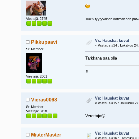
Viestejä: 2745
100% tyytyväinen kotimaiseen palv
Vs: Hauskat kuvat
Pikkupaavi
«
Vastaus #14 :
Lokakuu 24, 
Sr. Member
Tarkkana saa olla
💊
Viestejä: 2601
Vs: Hauskat kuvat
Vieras0068
«
Vastaus #15 :
Joulukuu 27,
Sr. Member
Viestejä: 3118
Verottaja🙄
Vs: Hauskat kuvat
MisterMaster
«
Vastaus #16 :
Tammikuu 01,