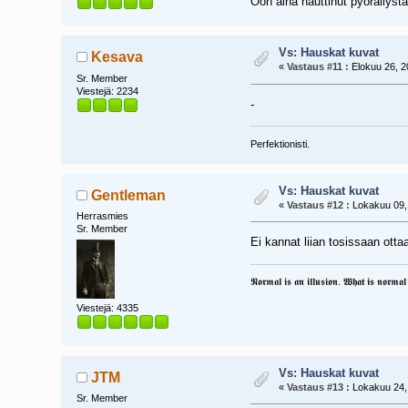
Oon aina nauttinut pyöräilys
Vs: Hauskat kuvat
Kesava
«
Vastaus #11 :
Elokuu 26, 2
Sr. Member
Viestejä: 2234
-
Perfektionisti.
Vs: Hauskat kuvat
Gentleman
«
Vastaus #12 :
Lokakuu 09, 
Herrasmies
Sr. Member
Ei kannat liian tosissaan ott
𝕹𝖔𝖗𝖒𝖆𝖑 𝖎𝖘 𝖆𝖓 𝖎𝖑𝖑𝖚𝖘𝖎𝖔𝖓. 𝖂𝖍𝖆𝖙 𝖎𝖘 𝖓𝖔𝖗𝖒𝖆𝖑 𝖋
Viestejä: 4335
Vs: Hauskat kuvat
JTM
«
Vastaus #13 :
Lokakuu 24, 
Sr. Member