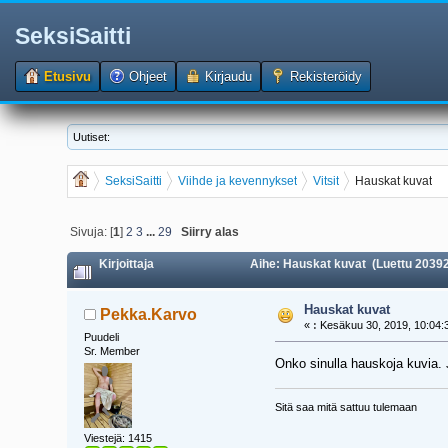
SeksiSaitti
Etusivu
Ohjeet
Kirjaudu
Rekisteröidy
Uutiset:
SeksiSaitti
Viihde ja kevennykset
Vitsit
Hauskat kuvat
Sivuja: [
1
]
2
3
...
29
Siirry alas
Kirjoittaja
Aihe: Hauskat kuvat (Luettu 20392
Hauskat kuvat
Pekka.Karvo
«
:
Kesäkuu 30, 2019, 10:04:
Puudeli
Sr. Member
Onko sinulla hauskoja kuvia. 
Sitä saa mitä sattuu tulemaan
Viestejä: 1415