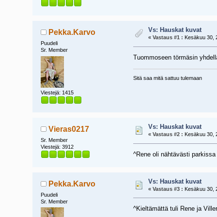
Vs: Hauskat kuvat
Pekka.Karvo
«
Vastaus #1 :
Kesäkuu 30, 2
Puudeli
Sr. Member
Tuommoseen törmäsin yhdellä
Sitä saa mitä sattuu tulemaan
Viestejä: 1415
Vs: Hauskat kuvat
Vieras0217
«
Vastaus #2 :
Kesäkuu 30, 2
Sr. Member
Viestejä: 3912
^Rene oli nähtävästi parkiss
Vs: Hauskat kuvat
Pekka.Karvo
«
Vastaus #3 :
Kesäkuu 30, 2
Puudeli
Sr. Member
^Kieltämättä tuli Rene ja Vill