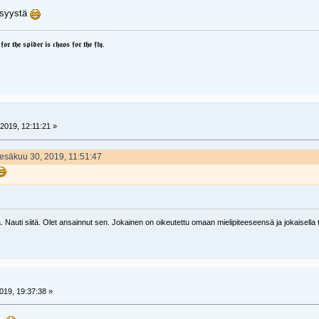
n syystä
𝖗 𝖙𝖍𝖊 𝖘𝖕𝖎𝖉𝖊𝖗 𝖎𝖘 𝖈𝖍𝖆𝖔𝖘 𝖋𝖔𝖗 𝖙𝖍𝖊 𝖋𝖑𝖞.
2019, 12:11:21 »
 Kesäkuu 30, 2019, 11:51:47
 Nauti siitä. Olet ansainnut sen. Jokainen on oikeutettu omaan mielipiteeseensä ja jokaisella tu
019, 19:37:38 »