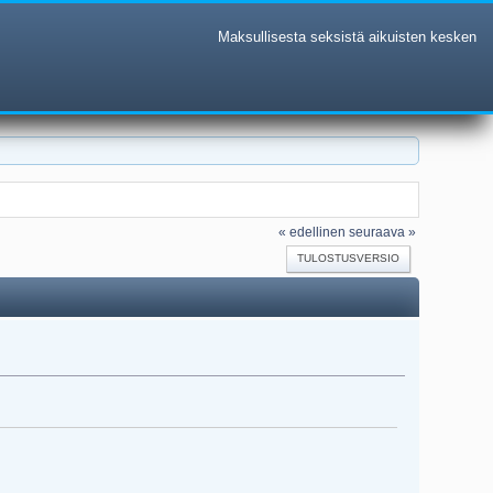
Maksullisesta seksistä aikuisten kesken
« edellinen
seuraava »
TULOSTUSVERSIO