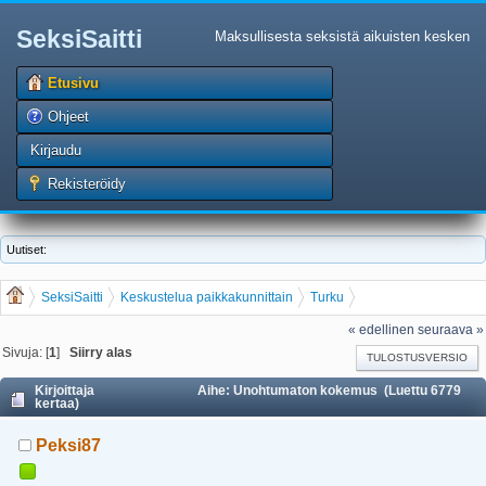
SeksiSaitti
Maksullisesta seksistä aikuisten kesken
Etusivu
Ohjeet
Kirjaudu
Rekisteröidy
Uutiset:
SeksiSaitti
Keskustelua paikkakunnittain
Turku
Unohtumaton kokemus
« edellinen
seuraava »
Sivuja: [
1
]
Siirry alas
TULOSTUSVERSIO
Kirjoittaja
Aihe: Unohtumaton kokemus (Luettu 6779
kertaa)
Peksi87