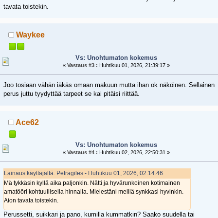
tavata toistekin.
Waykee
Vs: Unohtumaton kokemus
«
Vastaus #3 :
Huhtikuu 01, 2026, 21:39:17 »
Joo tosiaan vähän iäkäs omaan makuun mutta ihan ok näköinen. Sellainen
perus juttu tyydyttää tarpeet se kai pitäisi riittää.
Ace62
Vs: Unohtumaton kokemus
«
Vastaus #4 :
Huhtikuu 02, 2026, 22:50:31 »
Lainaus käyttäjältä: Pefragiles - Huhtikuu 01, 2026, 02:14:46
Mä tykkäsin kyllä aika paljonkin. Nätti ja hyvärunkoinen kotimainen
amatööri kohtuullisella hinnalla. Mielestäni meillä synkkasi hyvinkin.
Aion tavata toistekin.
Perussetti, suikkari ja pano, kumilla kummatkin? Saako suudella tai