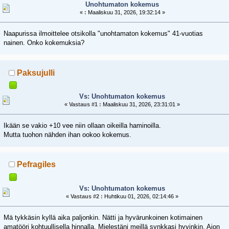
Unohtumaton kokemus
«
:
Maaliskuu 31, 2026, 19:32:14 »
Naapurissa ilmoittelee otsikolla "unohtamaton kokemus" 41-vuotias
nainen. Onko kokemuksia?
Paksujulli
Vs: Unohtumaton kokemus
«
Vastaus #1 :
Maaliskuu 31, 2026, 23:31:01 »
Ikään se vakio +10 vee niin ollaan oikeilla haminoilla.
Mutta tuohon nähden ihan ookoo kokemus.
Pefragiles
Vs: Unohtumaton kokemus
«
Vastaus #2 :
Huhtikuu 01, 2026, 02:14:46 »
Mä tykkäsin kyllä aika paljonkin. Nätti ja hyvärunkoinen kotimainen
amatööri kohtuullisella hinnalla. Mielestäni meillä synkkasi hyvinkin. Aion