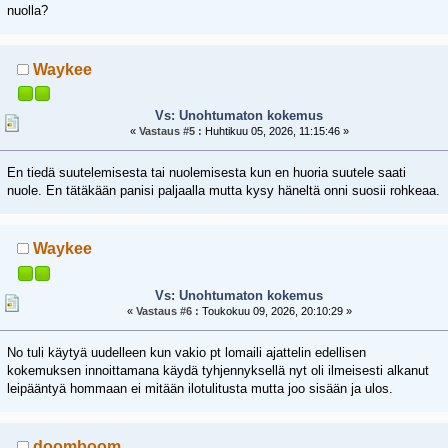
nuolla?
Waykee
Vs: Unohtumaton kokemus
«
Vastaus #5 :
Huhtikuu 05, 2026, 11:15:46 »
En tiedä suutelemisesta tai nuolemisesta kun en huoria suutele saati
nuole. En tätäkään panisi paljaalla mutta kysy häneltä onni suosii rohkeaa.
Waykee
Vs: Unohtumaton kokemus
«
Vastaus #6 :
Toukokuu 09, 2026, 20:10:29 »
No tuli käytyä uudelleen kun vakio pt lomaili ajattelin edellisen
kokemuksen innoittamana käydä tyhjennyksellä nyt oli ilmeisesti alkanut
leipääntyä hommaan ei mitään ilotulitusta mutta joo sisään ja ulos.
doomboom