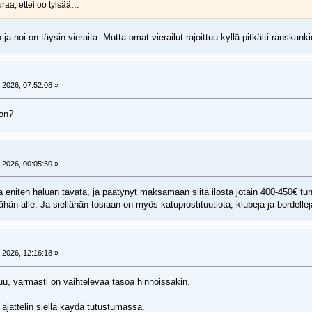
uraa, ettei oo tylsää…
ja noi on täysin vieraita. Mutta omat vierailut rajoittuu kyllä pitkälti ranskankie
 2026, 07:52:08 »
 on?
 2026, 00:05:50 »
 eniten haluan tavata, ja päätynyt maksamaan siitä ilosta jotain 400-450€ tunt
än alle. Ja siellähän tosiaan on myös katuprostituutiota, klubeja ja bordelleja 
 2026, 12:16:18 »
juu, varmasti on vaihtelevaa tasoa hinnoissakin.
 ajattelin siellä käydä tutustumassa.