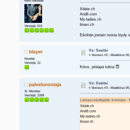
Hero Member
Xdate.ch
And6.com
My-ladies.ch
6navi.ch
Viestejä: 515
Eiköhän jostain noista löydy 
Vs: Sveitsi
blayer
«
Vastaus #2 :
Maaliskuu 06,
Newbie
Viestejä: 22
Kiitos, pitääpä tutkia 😇
Vs: Sveitsi
palvelunostaja
«
Vastaus #3 :
Maaliskuu 06,
Sr. Member
Viestejä: 1099
Lainaus käyttäjältä: Komistus -
Xdate.ch
And6.com
My-ladies.ch
6navi.ch