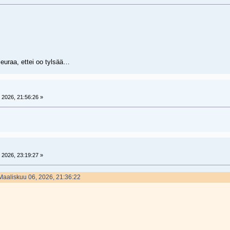
seuraa, ettei oo tylsää…
 2026, 21:56:26 »
 2026, 23:19:27 »
 Maaliskuu 06, 2026, 21:36:22