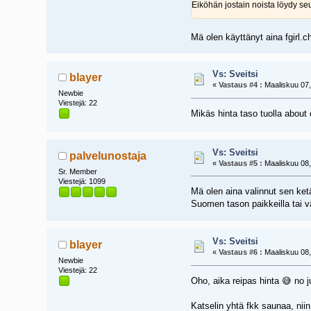
Eiköhän jostain noista löydy se
Mä olen käyttänyt aina fgirl.ch 
Vs: Sveitsi
blayer
«
Vastaus #4 :
Maaliskuu 07,
Newbie
Viestejä: 22
Mikäs hinta taso tuolla about
Vs: Sveitsi
palvelunostaja
«
Vastaus #5 :
Maaliskuu 08,
Sr. Member
Viestejä: 1099
Mä olen aina valinnut sen ketä
Suomen tason paikkeilla tai väh
Vs: Sveitsi
blayer
«
Vastaus #6 :
Maaliskuu 08,
Newbie
Viestejä: 22
Oho, aika reipas hinta 😅 no 
Katselin yhtä fkk saunaa, niin