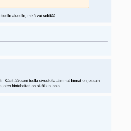
liselle alueelle, mikä voi selittää.
i. Käsittääkseni tuolla sivustolla alimmat hinnat on jossain
joten hintahaitari on sikälikin laaja.