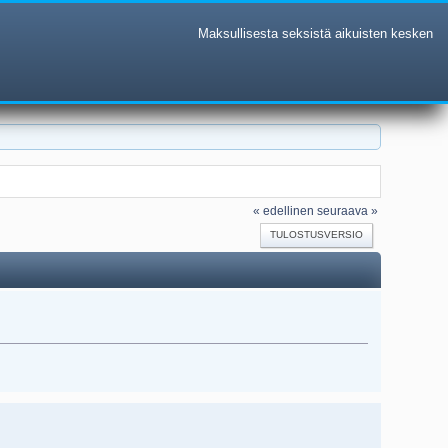
Maksullisesta seksistä aikuisten kesken
« edellinen
seuraava »
TULOSTUSVERSIO