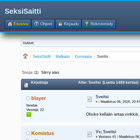
SeksiSaitti
Etusivu
Ohjeet
Kirjaudu
Rekisteröidy
Uutiset:
SeksiSaitti
Matkailu
Eurooppa
Sveitsi
Sivuja: [
1
]
Siirry alas
Kirjoittaja
Aihe: Sveitsi (Luettu 1489 kertaa)
Sveitsi
blayer
«
:
Maaliskuu 06, 2026, 20:47
Newbie
Viestejä: 22
Olisiko kellään antaa vinkkiä,
Vs: Sveitsi
Komistus
«
Vastaus #1 :
Maaliskuu 06,