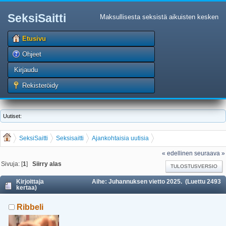
SeksiSaitti
Maksullisesta seksistä aikuisten kesken
Etusivu
Ohjeet
Kirjaudu
Rekisteröidy
Uutiset:
SeksiSaitti
Seksisaitti
Ajankohtaisia uutisia
Juhannuksen vietto 2025.
« edellinen
seuraava »
Sivuja: [
1
]
Siirry alas
TULOSTUSVERSIO
Kirjoittaja
Aihe: Juhannuksen vietto 2025. (Luettu 2493
kertaa)
Ribbeli