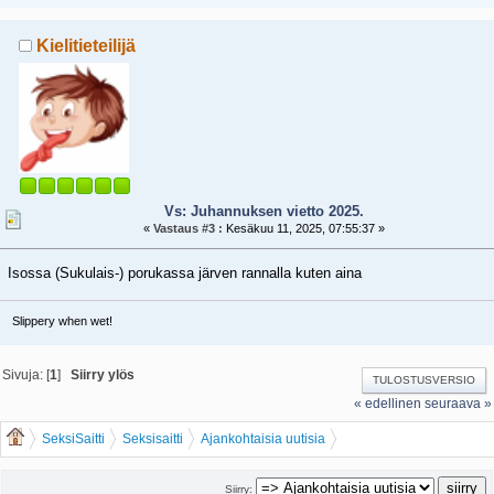
Kielitieteilijä
Vs: Juhannuksen vietto 2025.
«
Vastaus #3 :
Kesäkuu 11, 2025, 07:55:37 »
Isossa (Sukulais-) porukassa järven rannalla kuten aina
Slippery when wet!
Sivuja: [
1
]
Siirry ylös
TULOSTUSVERSIO
« edellinen
seuraava »
SeksiSaitti
Seksisaitti
Ajankohtaisia uutisia
Juhannuksen vietto 2025.
Siirry: