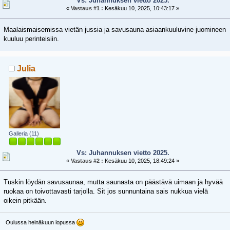
Vs: Juhannuksen vietto 2025.
«
Vastaus #1 :
Kesäkuu 10, 2025, 10:43:17 »
Maalaismaisemissa vietän jussia ja savusauna asiaankuuluvine juomineen
kuuluu perinteisiin.
Julia
Galleria (11)
Vs: Juhannuksen vietto 2025.
«
Vastaus #2 :
Kesäkuu 10, 2025, 18:49:24 »
Tuskin löydän savusaunaa, mutta saunasta on päästävä uimaan ja hyvää
ruokaa on toivottavasti tarjolla. Sit jos sunnuntaina sais nukkua vielä
oikein pitkään.
Oulussa heinäkuun lopussa