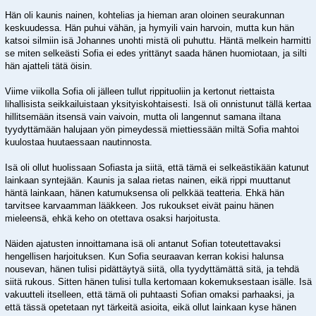
Hän oli kaunis nainen, kohtelias ja hieman aran oloinen seurakunnan
keskuudessa. Hän puhui vähän, ja hymyili vain harvoin, mutta kun hän
katsoi silmiin isä Johannes unohti mistä oli puhuttu. Häntä melkein harmitti
se miten selkeästi Sofia ei edes yrittänyt saada hänen huomiotaan, ja silti
hän ajatteli tätä öisin.
Viime viikolla Sofia oli jälleen tullut rippituoliin ja kertonut riettaista
lihallisista seikkailuistaan yksityiskohtaisesti. Isä oli onnistunut tällä kertaa
hillitsemään itsensä vain vaivoin, mutta oli langennut samana iltana
tyydyttämään halujaan yön pimeydessä miettiessään miltä Sofia mahtoi
kuulostaa huutaessaan nautinnosta.
Isä oli ollut huolissaan Sofiasta ja siitä, että tämä ei selkeästikään katunut
lainkaan syntejään. Kaunis ja salaa rietas nainen, eikä rippi muuttanut
häntä lainkaan, hänen katumuksensa oli pelkkää teatteria. Ehkä hän
tarvitsee karvaamman lääkkeen. Jos rukoukset eivät painu hänen
mieleensä, ehkä keho on otettava osaksi harjoitusta.
Näiden ajatusten innoittamana isä oli antanut Sofian toteutettavaksi
hengellisen harjoituksen. Kun Sofia seuraavan kerran kokisi halunsa
nousevan, hänen tulisi pidättäytyä siitä, olla tyydyttämättä sitä, ja tehdä
siitä rukous. Sitten hänen tulisi tulla kertomaan kokemuksestaan isälle. Isä
vakuutteli itselleen, että tämä oli puhtaasti Sofian omaksi parhaaksi, ja
että tässä opetetaan nyt tärkeitä asioita, eikä ollut lainkaan kyse hänen