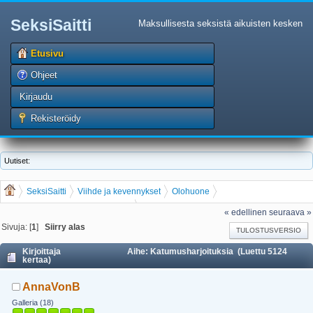
SeksiSaitti
Maksullisesta seksistä aikuisten kesken
Etusivu
Ohjeet
Kirjaudu
Rekisteröidy
Uutiset:
SeksiSaitti
Viihde ja kevennykset
Olohuone
Tarinat, seksikertomukset, novellit
Katumusharjoituksia
« edellinen
seuraava »
Sivuja: [
1
]
Siirry alas
TULOSTUSVERSIO
Kirjoittaja
Aihe: Katumusharjoituksia (Luettu 5124
kertaa)
AnnaVonB
Galleria (18)