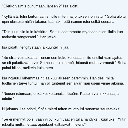
"Oletko valmis puhumaan, lapseni?" Isä aloitti.
"Kyllä isä, tulin kertomaan sinulle miten harjoitukseni onnistui." Sofia aloitti
ujon oloisesti ritilän takana. Isä näki, että nainen istui selkä suorana.
"Tein juuri niin kuin käskitte. Se tuli odottamatta myöhään eilen illalla kun
makasin sängyssäni." Hän jatkoi.
Isä pidätti hengitystään ja kuunteli hiljaa.
"Se oli... voimakasta. Tunsin sen koko kehossani. Se ei ollut vain ajatus,
se oli pakottava tarve. Se nousi kuin lämpö, hitaasti mutta varmasti." Sofia
puhui hiljaa, melkein kuiskaten.
Isä nojautui lähemmäs ritilää kuullakseen paremmin. Hän tiesi miltä
tuollainen tarve tuntui, hän oli tuntenut sen aivan liian usein viime aikoina.
"Nousin istumaan, enkä koskettanut... Itseäni. Katsoin vain ikkunaa ja
odotin."
Hiljaisuus. Isä odotti, Sofia mietti miten muotoilisi sanansa seuraavaksi.
"Se ei mennyt pois, vaan viipyi kuin vaatien tulla nähdyksi, kuulluksi. Yritin
rukoilla mutta riettaat ajatukset valtasivat mieleni."