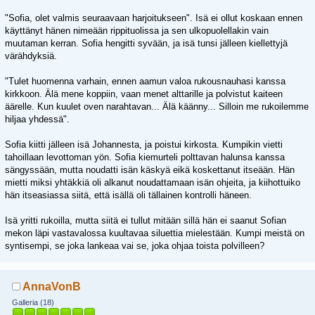
"Sofia, olet valmis seuraavaan harjoitukseen". Isä ei ollut koskaan ennen
käyttänyt hänen nimeään rippituolissa ja sen ulkopuolellakin vain
muutaman kerran. Sofia hengitti syvään, ja isä tunsi jälleen kiellettyjä
värähdyksiä.
"Tulet huomenna varhain, ennen aamun valoa rukousnauhasi kanssa
kirkkoon. Älä mene koppiin, vaan menet alttarille ja polvistut kaiteen
äärelle. Kun kuulet oven narahtavan... Älä käänny... Silloin me rukoilemme
hiljaa yhdessä".
Sofia kiitti jälleen isä Johannesta, ja poistui kirkosta. Kumpikin vietti
tahoillaan levottoman yön. Sofia kiemurteli polttavan halunsa kanssa
sängyssään, mutta noudatti isän käskyä eikä koskettanut itseään. Hän
mietti miksi yhtäkkiä oli alkanut noudattamaan isän ohjeita, ja kiihottuiko
hän itseasiassa siitä, että isällä oli tällainen kontrolli häneen.
Isä yritti rukoilla, mutta siitä ei tullut mitään sillä hän ei saanut Sofian
mekon läpi vastavalossa kuultavaa siluettia mielestään. Kumpi meistä on
syntisempi, se joka lankeaa vai se, joka ohjaa toista polvilleen?
AnnaVonB
Galleria (18)