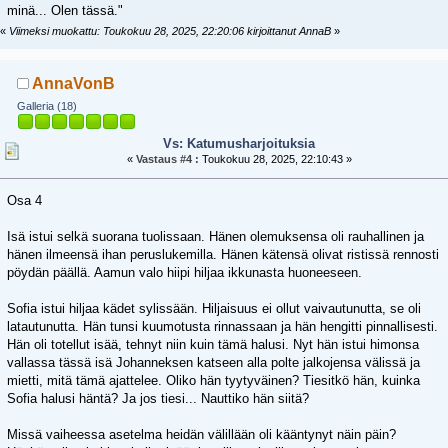
minä... Olen tässä."
«
Viimeksi muokattu: Toukokuu 28, 2025, 22:20:06 kirjoittanut AnnaB
»
AnnaVonB
Galleria (18)
Vs: Katumusharjoituksia
«
Vastaus #4 :
Toukokuu 28, 2025, 22:10:43 »
Osa 4
Isä istui selkä suorana tuolissaan. Hänen olemuksensa oli rauhallinen ja
hänen ilmeensä ihan peruslukemilla. Hänen kätensä olivat ristissä rennosti
pöydän päällä. Aamun valo hiipi hiljaa ikkunasta huoneeseen.
Sofia istui hiljaa kädet sylissään. Hiljaisuus ei ollut vaivautunutta, se oli
latautunutta. Hän tunsi kuumotusta rinnassaan ja hän hengitti pinnallisesti.
Hän oli totellut isää, tehnyt niin kuin tämä halusi. Nyt hän istui himonsa
vallassa tässä isä Johanneksen katseen alla polte jalkojensa välissä ja
mietti, mitä tämä ajattelee. Oliko hän tyytyväinen? Tiesitkö hän, kuinka
Sofia halusi häntä? Ja jos tiesi... Nauttiko hän siitä?
Missä vaiheessa asetelma heidän välillään oli kääntynyt näin päin?