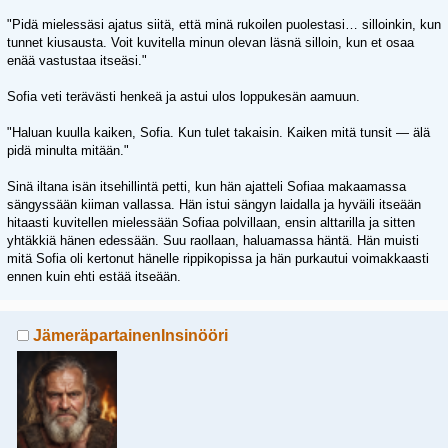
"Pidä mielessäsi ajatus siitä, että minä rukoilen puolestasi… silloinkin, kun
tunnet kiusausta. Voit kuvitella minun olevan läsnä silloin, kun et osaa
enää vastustaa itseäsi."
Sofia veti terävästi henkeä ja astui ulos loppukesän aamuun.
"Haluan kuulla kaiken, Sofia. Kun tulet takaisin. Kaiken mitä tunsit — älä
pidä minulta mitään."
Sinä iltana isän itsehillintä petti, kun hän ajatteli Sofiaa makaamassa
sängyssään kiiman vallassa. Hän istui sängyn laidalla ja hyväili itseään
hitaasti kuvitellen mielessään Sofiaa polvillaan, ensin alttarilla ja sitten
yhtäkkiä hänen edessään. Suu raollaan, haluamassa häntä. Hän muisti
mitä Sofia oli kertonut hänelle rippikopissa ja hän purkautui voimakkaasti
ennen kuin ehti estää itseään.
JämeräpartainenInsinööri