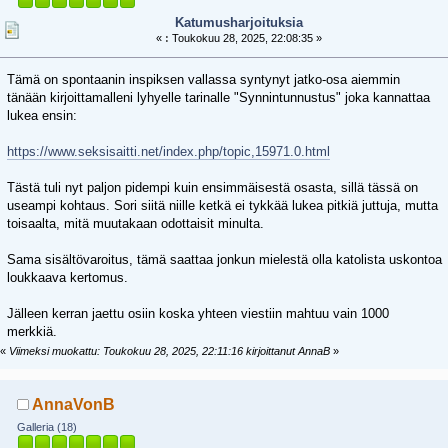
Katumusharjoituksia
«
:
Toukokuu 28, 2025, 22:08:35 »
Tämä on spontaanin inspiksen vallassa syntynyt jatko-osa aiemmin
tänään kirjoittamalleni lyhyelle tarinalle "Synnintunnustus" joka kannattaa
lukea ensin:
https://www.seksisaitti.net/index.php/topic,15971.0.html
Tästä tuli nyt paljon pidempi kuin ensimmäisestä osasta, sillä tässä on
useampi kohtaus. Sori siitä niille ketkä ei tykkää lukea pitkiä juttuja, mutta
toisaalta, mitä muutakaan odottaisit minulta.
Sama sisältövaroitus, tämä saattaa jonkun mielestä olla katolista uskontoa
loukkaava kertomus.
Jälleen kerran jaettu osiin koska yhteen viestiin mahtuu vain 1000
merkkiä.
«
Viimeksi muokattu: Toukokuu 28, 2025, 22:11:16 kirjoittanut AnnaB
»
AnnaVonB
Galleria (18)