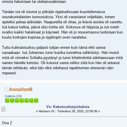
omista haluistaan tai uteliaisuudestaan.
Tänään isä oli istunut jo pitkään rippituolissaan kuuntelemassa
seurakuntalaisten tunnustuksia. Yksi oli varastanut veljeltään, toinen
ajatellut pahaa äidistään. Naapureilla oli riitaa, ja ikäviä asioita oli sanottu.
Isä katsoi kelloa, päivä olisi kohta ohi. Kirkossa oli hiljaista ja isä mietti
ovatko kaikki halukkaat jo käyneet. Hän oli jo nousemassa tuolistaan kun
kuului korkojen kopinaa ja rippikopin oven narahdus.
Tuttu kukkaistuoksu paljasti tulijan ennen kuin tämä ehti sanoa
sanaakaan. Isä Johannes tunsi kuinka tunnelma sähköistyi. Hän muisti
mitä oli viimeksi Sofialta pyytänyt ja tunsi kihelmöintiä odottaessaan mitä
nainen hänelle kertoisi. Oli kulunut vasta viikko siitä kun hän oli antanut
tämän tehtävän, eikä hän ollut odottanut tapahtumien etenevän näin
nopeasti.
AnnaVonB
Galleria (18)
Vs: Katumusharjoituksia
«
Vastaus #2 :
Toukokuu 28, 2025, 22:09:36 »
Osa 2