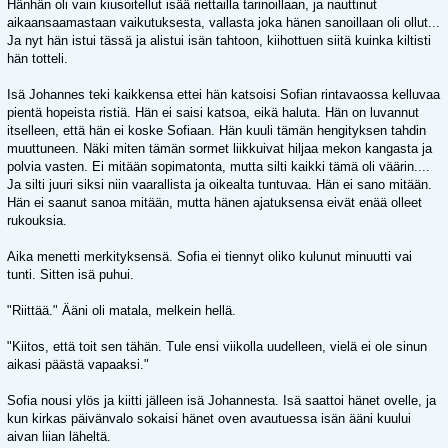
Hänhän oli vain kiusoitellut isää riettailla tarinoillaan, ja nauttinut
aikaansaamastaan vaikutuksesta, vallasta joka hänen sanoillaan oli ollut...
Ja nyt hän istui tässä ja alistui isän tahtoon, kiihottuen siitä kuinka kiltisti
hän totteli.
Isä Johannes teki kaikkensa ettei hän katsoisi Sofian rintavaossa kelluvaa
pientä hopeista ristiä. Hän ei saisi katsoa, eikä haluta. Hän on luvannut
itselleen, että hän ei koske Sofiaan. Hän kuuli tämän hengityksen tahdin
muuttuneen. Näki miten tämän sormet liikkuivat hiljaa mekon kangasta ja
polvia vasten. Ei mitään sopimatonta, mutta silti kaikki tämä oli väärin....
Ja silti juuri siksi niin vaarallista ja oikealta tuntuvaa. Hän ei sano mitään.
Hän ei saanut sanoa mitään, mutta hänen ajatuksensa eivät enää olleet
rukouksia.
Aika menetti merkityksensä. Sofia ei tiennyt oliko kulunut minuutti vai
tunti. Sitten isä puhui.
"Riittää." Ääni oli matala, melkein hellä.
"Kiitos, että toit sen tähän. Tule ensi viikolla uudelleen, vielä ei ole sinun
aikasi päästä vapaaksi."
Sofia nousi ylös ja kiitti jälleen isä Johannesta. Isä saattoi hänet ovelle, ja
kun kirkas päivänvalo sokaisi hänet oven avautuessa isän ääni kuului
aivan liian läheltä.