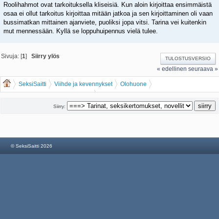
Roolihahmot ovat tarkoituksella kliseisiä. Kun aloin kirjoittaa ensimmäistä
osaa ei ollut tarkoitus kirjoittaa mitään jatkoa ja sen kirjoittaminen oli vaan
bussimatkan mittainen ajanviete, puoliksi jopa vitsi. Tarina vei kuitenkin
mut mennessään. Kyllä se loppuhuipennus vielä tulee.
Sivuja: [
1
]
Siirry ylös
TULOSTUSVERSIO
« edellinen
seuraava »
SeksiSaitti
Viihde ja kevennykset
Olohuone
Tarinat, seksikertomukset, novellit
Katumusharjoituksia
Siirry:
© SeksiSaitti 2026