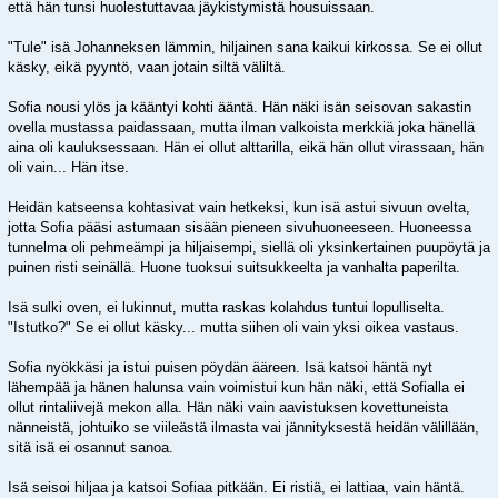
että hän tunsi huolestuttavaa jäykistymistä housuissaan.
"Tule" isä Johanneksen lämmin, hiljainen sana kaikui kirkossa. Se ei ollut
käsky, eikä pyyntö, vaan jotain siltä väliltä.
Sofia nousi ylös ja kääntyi kohti ääntä. Hän näki isän seisovan sakastin
ovella mustassa paidassaan, mutta ilman valkoista merkkiä joka hänellä
aina oli kauluksessaan. Hän ei ollut alttarilla, eikä hän ollut virassaan, hän
oli vain... Hän itse.
Heidän katseensa kohtasivat vain hetkeksi, kun isä astui sivuun ovelta,
jotta Sofia pääsi astumaan sisään pieneen sivuhuoneeseen. Huoneessa
tunnelma oli pehmeämpi ja hiljaisempi, siellä oli yksinkertainen puupöytä ja
puinen risti seinällä. Huone tuoksui suitsukkeelta ja vanhalta paperilta.
Isä sulki oven, ei lukinnut, mutta raskas kolahdus tuntui lopulliselta.
"Istutko?" Se ei ollut käsky... mutta siihen oli vain yksi oikea vastaus.
Sofia nyökkäsi ja istui puisen pöydän ääreen. Isä katsoi häntä nyt
lähempää ja hänen halunsa vain voimistui kun hän näki, että Sofialla ei
ollut rintaliivejä mekon alla. Hän näki vain aavistuksen kovettuneista
nänneistä, johtuiko se viileästä ilmasta vai jännityksestä heidän välillään,
sitä isä ei osannut sanoa.
Isä seisoi hiljaa ja katsoi Sofiaa pitkään. Ei ristiä, ei lattiaa, vain häntä.