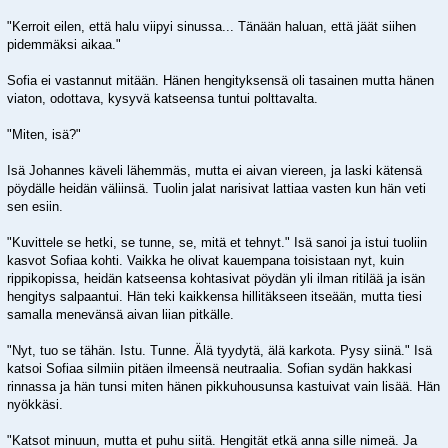
"Kerroit eilen, että halu viipyi sinussa... Tänään haluan, että jäät siihen
pidemmäksi aikaa."
Sofia ei vastannut mitään. Hänen hengityksensä oli tasainen mutta hänen
viaton, odottava, kysyvä katseensa tuntui polttavalta.
"Miten, isä?"
Isä Johannes käveli lähemmäs, mutta ei aivan viereen, ja laski kätensä
pöydälle heidän väliinsä. Tuolin jalat narisivat lattiaa vasten kun hän veti
sen esiin.
"Kuvittele se hetki, se tunne, se, mitä et tehnyt." Isä sanoi ja istui tuoliin
kasvot Sofiaa kohti. Vaikka he olivat kauempana toisistaan nyt, kuin
rippikopissa, heidän katseensa kohtasivat pöydän yli ilman ritilää ja isän
hengitys salpaantui. Hän teki kaikkensa hillitäkseen itseään, mutta tiesi
samalla menevänsä aivan liian pitkälle.
"Nyt, tuo se tähän. Istu. Tunne. Älä tyydytä, älä karkota. Pysy siinä." Isä
katsoi Sofiaa silmiin pitäen ilmeensä neutraalia. Sofian sydän hakkasi
rinnassa ja hän tunsi miten hänen pikkuhousunsa kastuivat vain lisää. Hän
nyökkäsi.
"Katsot minuun, mutta et puhu siitä. Hengität etkä anna sille nimeä. Ja