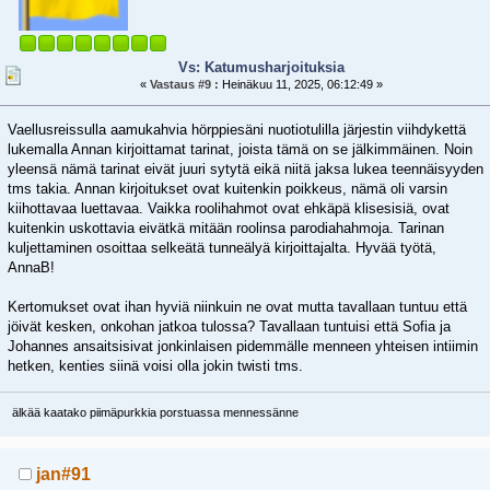
Vs: Katumusharjoituksia
«
Vastaus #9 :
Heinäkuu 11, 2025, 06:12:49 »
Vaellusreissulla aamukahvia hörppiesäni nuotiotulilla järjestin viihdykettä
lukemalla Annan kirjoittamat tarinat, joista tämä on se jälkimmäinen. Noin
yleensä nämä tarinat eivät juuri sytytä eikä niitä jaksa lukea teennäisyyden
tms takia. Annan kirjoitukset ovat kuitenkin poikkeus, nämä oli varsin
kiihottavaa luettavaa. Vaikka roolihahmot ovat ehkäpä klisesisiä, ovat
kuitenkin uskottavia eivätkä mitään roolinsa parodiahahmoja. Tarinan
kuljettaminen osoittaa selkeätä tunneälyä kirjoittajalta. Hyvää työtä,
AnnaB!
Kertomukset ovat ihan hyviä niinkuin ne ovat mutta tavallaan tuntuu että
jöivät kesken, onkohan jatkoa tulossa? Tavallaan tuntuisi että Sofia ja
Johannes ansaitsisivat jonkinlaisen pidemmälle menneen yhteisen intiimin
hetken, kenties siinä voisi olla jokin twisti tms.
älkää kaatako piimäpurkkia porstuassa mennessänne
jan#91