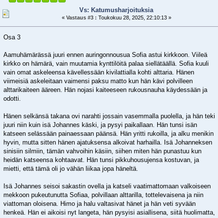
Vs: Katumusharjoituksia
«
Vastaus #3 :
Toukokuu 28, 2025, 22:10:13 »
Osa 3
Aamuhämärässä juuri ennen auringonnousua Sofia astui kirkkoon. Viileä
kirkko on hämärä, vain muutamia kynttilöitä palaa siellätäällä. Sofia kuuli
vain omat askeleensa kävellessään kivilattialla kohti alttaria. Hänen
viimeisiä askeleitaan vaimensi paksu matto kun hän kävi polvilleen
alttarikaiteen ääreen. Hän nojasi kaiteeseen rukousnauha käydessään ja
odotti.
Hänen selkänsä takana ovi narahti jossain vasemmalla puolella, ja hän teki
juuri niin kuin isä Johannes käski, ja pysyi paikallaan. Hän tunsi isän
katseen selässään painaessaan päänsä. Hän yritti rukoilla, ja alku menikin
hyvin, mutta sitten hänen ajatuksensa alkoivat harhailla. Isä Johanneksen
sinisiin silmiin, tämän vahvoihin käsiin, siihen miten hän punastuu kun
heidän katseensa kohtaavat. Hän tunsi pikkuhousujensa kostuvan, ja
mietti, että tämä oli jo vähän liikaa jopa häneltä.
Isä Johannes seisoi sakastin ovella ja katseli vaatimattomaan valkoiseen
mekkoon pukeutunutta Sofiaa, polvillaan alttarilla, tottelevaisena ja niin
viattoman oloisena. Himo ja halu valtasivat hänet ja hän veti syvään
henkeä. Hän ei aikoisi nyt langeta, hän pysyisi asiallisena, siitä huolimatta,