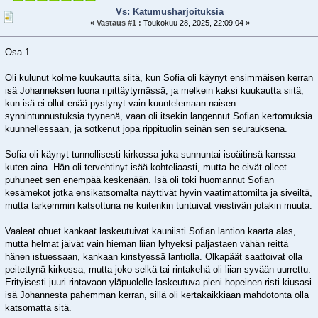
Vs: Katumusharjoituksia
«
Vastaus #1 :
Toukokuu 28, 2025, 22:09:04 »
Osa 1
Oli kulunut kolme kuukautta siitä, kun Sofia oli käynyt ensimmäisen kerran
isä Johanneksen luona ripittäytymässä, ja melkein kaksi kuukautta siitä,
kun isä ei ollut enää pystynyt vain kuuntelemaan naisen
synnintunnustuksia tyynenä, vaan oli itsekin langennut Sofian kertomuksia
kuunnellessaan, ja sotkenut jopa rippituolin seinän sen seurauksena.
Sofia oli käynyt tunnollisesti kirkossa joka sunnuntai isoäitinsä kanssa
kuten aina. Hän oli tervehtinyt isää kohteliaasti, mutta he eivät olleet
puhuneet sen enempää keskenään. Isä oli toki huomannut Sofian
kesämekot jotka ensikatsomalta näyttivät hyvin vaatimattomilta ja siveiltä,
mutta tarkemmin katsottuna ne kuitenkin tuntuivat viestivän jotakin muuta.
Vaaleat ohuet kankaat laskeutuivat kauniisti Sofian lantion kaarta alas,
mutta helmat jäivät vain hieman liian lyhyeksi paljastaen vähän reittä
hänen istuessaan, kankaan kiristyessä lantiolla. Olkapäät saattoivat olla
peitettynä kirkossa, mutta joko selkä tai rintakehä oli liian syvään uurrettu.
Erityisesti juuri rintavaon yläpuolelle laskeutuva pieni hopeinen risti kiusasi
isä Johannesta pahemman kerran, sillä oli kertakaikkiaan mahdotonta olla
katsomatta sitä.