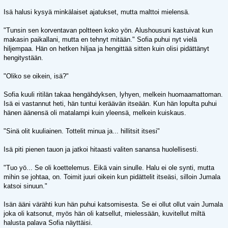
Isä halusi kysyä minkälaiset ajatukset, mutta malttoi mielensä.
"Tunsin sen korventavan poltteen koko yön. Alushousuni kastuivat kun
makasin paikallani, mutta en tehnyt mitään." Sofia puhui nyt vielä
hiljempaa. Hän on hetken hiljaa ja hengittää sitten kuin olisi pidättänyt
hengitystään.
"Oliko se oikein, isä?"
Sofia kuuli ritilän takaa hengähdyksen, lyhyen, melkein huomaamattoman.
Isä ei vastannut heti, hän tuntui keräävän itseään. Kun hän lopulta puhui
hänen äänensä oli matalampi kuin yleensä, melkein kuiskaus.
"Sinä olit kuuliainen. Tottelit minua ja... hillitsit itsesi"
Isä piti pienen tauon ja jatkoi hitaasti valiten sanansa huolellisesti.
"Tuo yö... Se oli koettelemus. Eikä vain sinulle. Halu ei ole synti, mutta
mihin se johtaa, on. Toimit juuri oikein kun pidättelit itseäsi, silloin Jumala
katsoi sinuun."
Isän ääni värähti kun hän puhui katsomisesta. Se ei ollut ollut vain Jumala
joka oli katsonut, myös hän oli katsellut, mielessään, kuvitellut miltä
halusta palava Sofia näyttäisi.