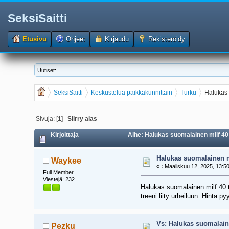
SeksiSaitti
Etusivu
Ohjeet
Kirjaudu
Rekisteröidy
Uutiset:
SeksiSaitti
Keskustelua paikkakunnittain
Turku
Halukas 
Sivuja: [
1
]
Siirry alas
Kirjoittaja
Aihe: Halukas suomalainen milf 40
Halukas suomalainen m
Waykee
«
:
Maaliskuu 12, 2025, 13:50
Full Member
Viestejä: 232
Halukas suomalainen milf 40 tä
treeni liity urheiluun. Hinta 
Vs: Halukas suomalain
Pezku