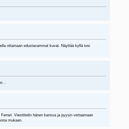
skella ottamaan edustavammat kuvat. Näyttää kyllä tosi
aan…
a Ferrari. Viestittelin hänen kanssa ja pyysin vertaamaan
umoria mukaan.