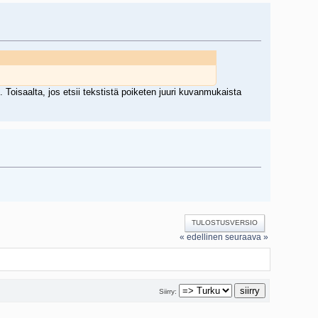
oisaalta, jos etsii tekstistä poiketen juuri kuvanmukaista
TULOSTUSVERSIO
« edellinen
seuraava »
Siirry: