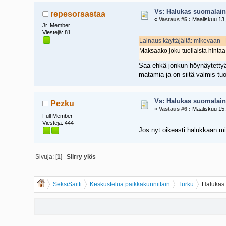
Vs: Halukas suomalain
repesorsastaa
«
Vastaus #5 :
Maaliskuu 13,
Jr. Member
Viestejä: 81
Lainaus käyttäjältä: mikevaan -
Maksaako joku tuollaista hinta
Saa ehkä jonkun höynäytettyä 
matamia ja on siitä valmis tu
Vs: Halukas suomalain
Pezku
«
Vastaus #6 :
Maaliskuu 15,
Full Member
Viestejä: 444
Jos nyt oikeasti halukkaan mi
Sivuja: [
1
]
Siirry ylös
SeksiSaitti
Keskustelua paikkakunnittain
Turku
Halukas 