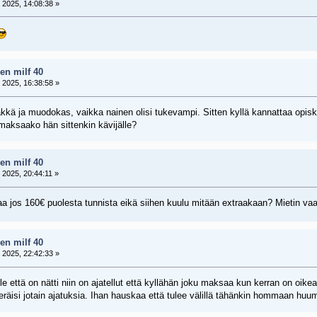
 2025, 14:08:38 »
en milf 40
 2025, 16:38:58 »
äkkä ja muodokas, vaikka nainen olisi tukevampi. Sitten kyllä kannattaa opi
maksaako hän sittenkin kävijälle?
en milf 40
 2025, 20:44:11 »
aa jos 160€ puolesta tunnista eikä siihen kuulu mitään extraakaan? Mietin v
en milf 40
 2025, 22:42:33 »
e että on nätti niin on ajatellut että kyllähän joku maksaa kun kerran on oike
eräisi jotain ajatuksia. Ihan hauskaa että tulee välillä tähänkin hommaan hu