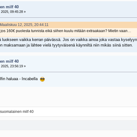
en milf 40
 2025, 09:45:28 »
 Maaliskuu 12, 2025, 20:44:11
a jos 160€ puolesta tunnista eikä siihen kuulu mitään extraakaan? Mietin vaan…
luokseen vaikka kerran päivässä. Jos on vaikka ainoa joka vastaa kyselyyn. T
on maksamaan ja lähtee vielä tyytyväisenä käynniltä niin mikäs siinä sitten.
en milf 40
 2025, 23:56:19 »
lfin haluaa - Incabella
suomalainen milf 40