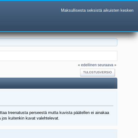
Maksullisesta seksistä aikuisten kesken
« edellinen
seuraava »
TULOSTUSVERSIO
ittaa treenatusta perseestä mutta kuvista päätellen ei ainakaa
 jos kuitenkin kuvat valehtelevat.