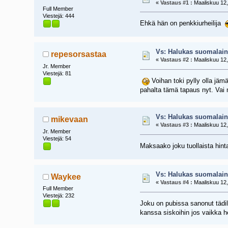
«
Vastaus #1 :
Maaliskuu 12,
Full Member
Viestejä: 444
Ehkä hän on penkkiurheilija
Vs: Halukas suomalain
repesorsastaa
«
Vastaus #2 :
Maaliskuu 12,
Jr. Member
Viestejä: 81
Voihan toki pylly olla jäm
pahalta tämä tapaus nyt. Vai 
Vs: Halukas suomalain
mikevaan
«
Vastaus #3 :
Maaliskuu 12,
Jr. Member
Viestejä: 54
Maksaako joku tuollaista hint
Vs: Halukas suomalain
Waykee
«
Vastaus #4 :
Maaliskuu 12,
Full Member
Viestejä: 232
Joku on pubissa sanonut tädill
kanssa siskoihin jos vaikka h