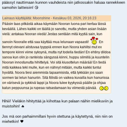
päässyt nauttimaan kunnon vauhdeista niin jatkossakin haluaa rannekkeen
samoihin laitteisiin! 😘
Lainaus käyttäjältä: Moonshine - Kesäkuu 03, 2026, 20:16:23
Pääsin taas pitkästä aikaa käymään Nooran luona pari kertaa tässä
keväällä. Lähes kaikki on täällä jo sanottu, mutta yhden asian lisään
vielä: antakaa Nooran viedä! Jestas sentään mitä kyytiä sain, kun
sanoin Nooralle että saa käyttää mua lelunaan vapaasti!
En
tiennyt olevani alistuvaa tyyppiä ennen kun Noora kahlitsi mut ex
tempore kiinni viime syksynä, mutta nyt todella tiedän! En ehtiny dildoa
sanoa kun olin jo ranteista sängyssä kiinni, huppu silmillä ja kuuntelin
Nooran innostunutta hihittelyä. Voi sitä kiusottelun määrää! En tiedä
mitä kaikkea teki mulle, kun en nähnyt mitään, mutta kaikki tuntui
hyvältä. Noora tiesi aiemmista tapaamisista, että tykkään jos saan
sormen tai lelun hanuriin. Sitä fiilistä on vaikea kuvailla kun hanurissa
on värisevä ja sykkivä tappi ja Noora tulee kyykyssä päälle ja ohjaa
kalun peppuunsa ja rupeaa ratsastamaan ku viimestä päivää.
Hihiii! Vieläkin hihityttää ja kiihottaa kun palaan näihin mielikuviin ja
muistoihin! 🔥
Jos mä oon parhaimmillani hyvin otettuna ja käytettynä, niin niin on
miehetkin! 🖤