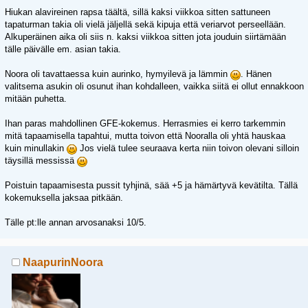
Hiukan alavireinen rapsa täältä, sillä kaksi viikkoa sitten sattuneen
tapaturman takia oli vielä jäljellä sekä kipuja että veriarvot perseellään.
Alkuperäinen aika oli siis n. kaksi viikkoa sitten jota jouduin siirtämään
tälle päivälle em. asian takia.
Noora oli tavattaessa kuin aurinko, hymyilevä ja lämmin
. Hänen
valitsema asukin oli osunut ihan kohdalleen, vaikka siitä ei ollut ennakkoon
mitään puhetta.
Ihan paras mahdollinen GFE-kokemus. Herrasmies ei kerro tarkemmin
mitä tapaamisella tapahtui, mutta toivon että Nooralla oli yhtä hauskaa
kuin minullakin
Jos vielä tulee seuraava kerta niin toivon olevani silloin
täysillä messissä
Poistuin tapaamisesta pussit tyhjinä, sää +5 ja hämärtyvä kevätilta. Tällä
kokemuksella jaksaa pitkään.
Tälle pt:lle annan arvosanaksi 10/5.
NaapurinNoora