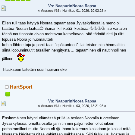
Vs: NaapurinNoora Rapsa
«
Vastaus #63 :
Huhtikuu 01, 2026, 10:03:28 »
Eilen tuli taas käytyä Nooraa tapaamassa Jyväskylässä ja meno oli
taattua Nooran laatua😍 ihanan kiihkeää kosteaa 💦💦💦💦 se vartalon
tärinä nautinnosta aivan mahtavaa katseltavaa sitä tärinää riitti ja riitti
lopussa Noora jo huomautteli
kohta lähtee taju ja panit taas "epäkuntoon" laitteiston niin himmailtiin
siinä loppuminuutit tasaillen hengitystä ... tapaaminen oli nautinnollinen
jälleen
Tilaukseen laitettiin uusi hupiranneke
HartSport
Vs: NaapurinNoora Rapsa
«
Vastaus #64 :
Huhtikuu 03, 2026, 13:21:23 »
Ensimmäinen käynti elämässä pt:llä ja tosiaan Nooralla tuoreeltaan
Jyväskylässä, omalta osalta jännitin niin paljon etten ollut oikein
parhaimmillani mutta Noora oli 😍 Ihana kokemus kaikkiaan ja kaikki mitä
Noorasta kirjoitettu pitää vähintään paikkaansa. Silti tiukkuus, kosteus ja