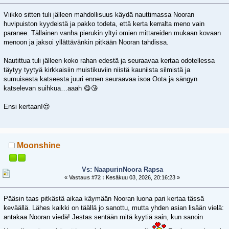
Viikko sitten tuli jälleen mahdollisuus käydä nauttimassa Nooran
huvipuiston kyydeistä ja pakko todeta, että kerta kerralta meno vain
paranee. Tällainen vanha pierukin yltyi omien mittareiden mukaan kovaan
menoon ja jaksoi yllättävänkin pitkään Nooran tahdissa.
Nautittua tuli jälleen koko rahan edestä ja seuraavaa kertaa odotellessa
täytyy tyytyä kirkkaisiin muistikuviin niistä kauniista silmistä ja
sumuisesta katseesta juuri ennen seuraavaa isoa Oota ja sängyn
katselevan suihkua…aaah 😋😘
Ensi kertaan!😍
Moonshine
Vs: NaapurinNoora Rapsa
«
Vastaus #72 :
Kesäkuu 03, 2026, 20:16:23 »
Pääsin taas pitkästä aikaa käymään Nooran luona pari kertaa tässä
keväällä. Lähes kaikki on täällä jo sanottu, mutta yhden asian lisään vielä:
antakaa Nooran viedä! Jestas sentään mitä kyytiä sain, kun sanoin