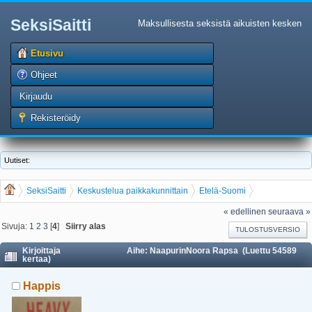
SeksiSaitti
Maksullisesta seksistä aikuisten kesken
Etusivu
Ohjeet
Kirjaudu
Rekisteröidy
Uutiset:
SeksiSaitti
Keskustelua paikkakunnittain
Etelä-Suomi
NaapurinNoora Rapsa
« edellinen
seuraava »
Sivuja:
1
2
3
[
4
]
Siirry alas
TULOSTUSVERSIO
Kirjoittaja
Aihe: NaapurinNoora Rapsa (Luettu 54589
kertaa)
Happis