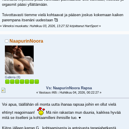
orgasmit pääsi yllättämään.
Toivottavasti tiemme vielä kohtaavat ja pääsen joskus kokemaan kaiken
parempana itsenäni uudestaan 🥰
«
Viimeksi muokattu: Huhtikuu 03, 2026, 13:27:32 kirjoittanut HartSport
»
NaapurinNoora
Galleria (8)
Vs: NaapurinNoora Rapsa
«
Vastaus #65 :
Huhtikuu 04, 2026, 00:22:27 »
Voi apua, täällähän oli monta uutta ihanaa rapsaa joihin en ollut vielä
ehtinyt reagoimaan!
Mä niin rakastan mun duunia, kaikkea hyvää
mitä se itselleni ja kohtaamilleni ihmisille tuo. ♥️
Kiitos jälleen kerran G.. kohtaamisesta ja antoisasta terapiahetkestä,