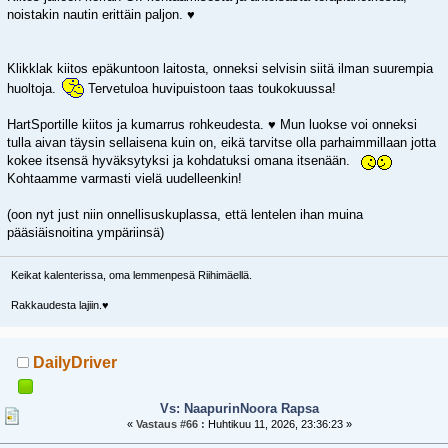
noistakin nautin erittäin paljon. ♥️
Klikklak kiitos epäkuntoon laitosta, onneksi selvisin siitä ilman suurempia
huoltoja.
Tervetuloa huvipuistoon taas toukokuussa!
HartSportille kiitos ja kumarrus rohkeudesta. ♥️ Mun luokse voi onneksi
tulla aivan täysin sellaisena kuin on, eikä tarvitse olla parhaimmillaan jotta
kokee itsensä hyväksytyksi ja kohdatuksi omana itsenään.
Kohtaamme varmasti vielä uudelleenkin!
(oon nyt just niin onnellisuskuplassa, että lentelen ihan muina
pääsiäisnoitina ympäriinsä)
Keikat kalenterissa, oma lemmenpesä Riihimäellä.
Rakkaudesta lajiin.♥️
DailyDriver
Vs: NaapurinNoora Rapsa
«
Vastaus #66 :
Huhtikuu 11, 2026, 23:36:23 »