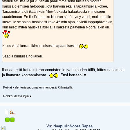
täydelliset. Itselle jäi kuitenkin päällimmäisenä mieleen Nooran
kanssa olemisen helppous, jota harvoin ekalla tapaamisella kokee.
Tapaamisella oli ikään kuin "flow", ekasta halauksesta viimeiseen
suudelmaan. En tiedä tarttuiko Nooran söpö hymy vai ei, mutta omille
kasvoille se palasi tasaisesti koko 45 min ajan ja vielä loppupäivänkin,
kun mietti miten hauskaa itsellä ja kaikesta päätellen Noorallakin oli.
Kiitos vielä kerran ikimuistoisesta tapaamisesta!
Säätila kuuluisa nollakeli.
Ihanaa, että katkaisit rapsaamisten kuivan kauden tällä, kiitos sanoistasi
ja ihanasta kohtaamisesta.
Ensi kertaan! ♥️
Keikat kalenterissa, oma lemmenpesä Riihimäellä.
Rakkaudesta lajiin.♥️
G..
Vs: NaapurinNoora Rapsa