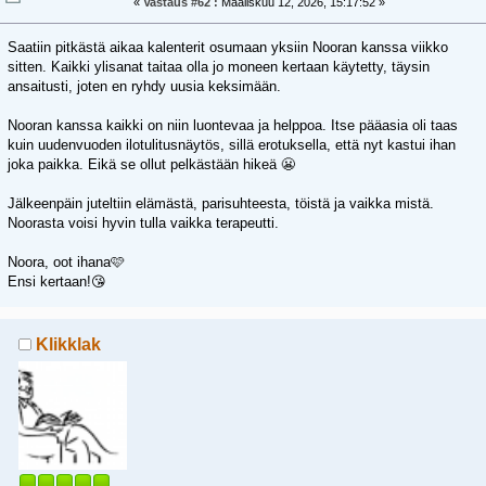
«
Vastaus #62 :
Maaliskuu 12, 2026, 15:17:52 »
Saatiin pitkästä aikaa kalenterit osumaan yksiin Nooran kanssa viikko
sitten. Kaikki ylisanat taitaa olla jo moneen kertaan käytetty, täysin
ansaitusti, joten en ryhdy uusia keksimään.
Nooran kanssa kaikki on niin luontevaa ja helppoa. Itse pääasia oli taas
kuin uudenvuoden ilotulitusnäytös, sillä erotuksella, että nyt kastui ihan
joka paikka. Eikä se ollut pelkästään hikeä 😬
Jälkeenpäin juteltiin elämästä, parisuhteesta, töistä ja vaikka mistä.
Noorasta voisi hyvin tulla vaikka terapeutti.
Noora, oot ihana🩷
Ensi kertaan!😘
Klikklak