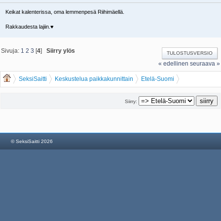
Keikat kalenterissa, oma lemmenpesä Riihimäellä.
Rakkaudesta lajiin.♥️
Sivuja:
1
2
3
[
4
]
Siirry ylös
TULOSTUSVERSIO
« edellinen
seuraava »
SeksiSaitti
Keskustelua paikkakunnittain
Etelä-Suomi
NaapurinNoora Rapsa
Siirry:
© SeksiSaitti 2026