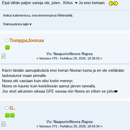
Eipä tähän paljon sanoja ole, joten.. Kiitos. ♥️ Ja ensi kertaan.
Keikat kalenterissa, oma lemmenpesä Riihimäellä.
Rakkaudesta lajiin.♥️
TomppaJoonas
Vs: NaapurinNoora Rapsa
«
Vastaus #70 :
Huhtikuu 29, 2026, 18:38:03 »
Kävin tänään aamupäivästä ensi kerran Nooran luona ja en ole vieläkään
laskeutunut maan pinnalle.
Noora otti vastaan kuin olisi kotiin mennyt.
Noora on kaunis kuin keskikesän aamut järven rannalla.
Jos etsit aikuisten oikeaa GFE seuraa niin Noora on silloin se juttu❤️
G..
Vs: NaapurinNoora Rapsa
«
Vastaus #71 :
Huhtikuu 29, 2026, 18:43:34 »