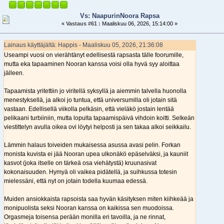
Vs: NaapurinNoora Rapsa
«
Vastaus #61 :
Maaliskuu 06, 2026, 15:14:00 »
Lainaus käyttäjältä: Happis - Maaliskuu 05, 2026, 21:36:08
Useampi vuosi on vierähtänyt edellisestä rapsasta tälle foorumille,
mutta eka tapaaminen Nooran kanssa voisi olla hyvä syy aloittaa
jälleen.
Tapaamista yritettiin jo viritellä syksyllä ja aiemmin talvella huonolla
menestyksellä, ja alkoi jo tuntua, että universumilla oli jotain sitä
vastaan. Edellisellä viikolla pelkäsin, että vieläkö jostain lentää
pelikaani turbiiniin, mutta lopulta tapaamispäivä vihdoin koitti. Selkeän
viestittelyn avulla oikea ovi löytyi helposti ja sen takaa alkoi seikkailu.
Lämmin halaus toiveiden mukaisessa asussa avasi pelin. Forkan
monista kuvista ei jää Nooran upea ulkonäkö epäselväksi, ja kauniit
kasvot (joka itselle on tärkeä osa viehätystä) kruunasivat
kokonaisuuden. Hymyä oli vaikea pidätellä, ja suihkussa totesin
mielessäni, että nyt on jotain todella kuumaa edessä.
Muiden ansiokkaista rapsoista saa hyvän käsityksen miten kiihkeää ja
monipuolista seksi Nooran kanssa on kaikissa sen muodoissa.
Orgasmeja toisensa perään monilla eri tavoilla, ja ne rinnat,