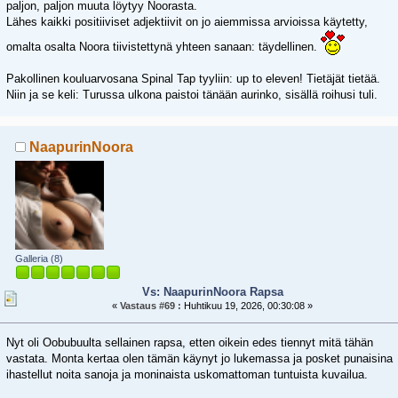
paljon, paljon muuta löytyy Noorasta.
Lähes kaikki positiiviset adjektiivit on jo aiemmissa arvioissa käytetty,
omalta osalta Noora tiivistettynä yhteen sanaan: täydellinen.
Pakollinen kouluarvosana Spinal Tap tyyliin: up to eleven! Tietäjät tietää.
Niin ja se keli: Turussa ulkona paistoi tänään aurinko, sisällä roihusi tuli.
NaapurinNoora
Galleria (8)
Vs: NaapurinNoora Rapsa
«
Vastaus #69 :
Huhtikuu 19, 2026, 00:30:08 »
Nyt oli Oobubuulta sellainen rapsa, etten oikein edes tiennyt mitä tähän
vastata. Monta kertaa olen tämän käynyt jo lukemassa ja posket punaisina
ihastellut noita sanoja ja moninaista uskomattoman tuntuista kuvailua.