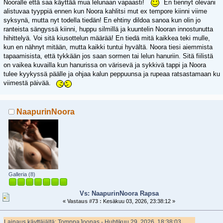
Nooralle että saa käyttää mua lelunaan vapaasti!
En tiennyt olevani
alistuvaa tyyppiä ennen kun Noora kahlitsi mut ex tempore kiinni viime
syksynä, mutta nyt todella tiedän! En ehtiny dildoa sanoa kun olin jo
ranteista sängyssä kiinni, huppu silmillä ja kuuntelin Nooran innostunutta
hihittelyä. Voi sitä kiusottelun määrää! En tiedä mitä kaikkea teki mulle,
kun en nähnyt mitään, mutta kaikki tuntui hyvältä. Noora tiesi aiemmista
tapaamisista, että tykkään jos saan sormen tai lelun hanuriin. Sitä fiilistä
on vaikea kuvailla kun hanurissa on värisevä ja sykkivä tappi ja Noora
tulee kyykyssä päälle ja ohjaa kalun peppuunsa ja rupeaa ratsastamaan ku
viimestä päivää.
NaapurinNoora
Galleria (8)
Vs: NaapurinNoora Rapsa
«
Vastaus #73 :
Kesäkuu 03, 2026, 23:38:12 »
Lainaus käyttäjältä: TomppaJoonas - Huhtikuu 29, 2026, 18:38:03