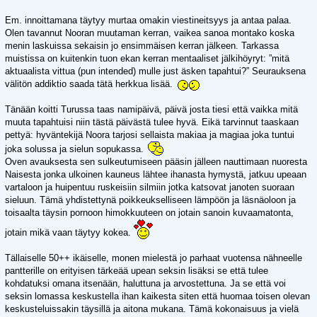
Em. innoittamana täytyy murtaa omakin viestineitsyys ja antaa palaa.
Olen tavannut Nooran muutaman kerran, vaikea sanoa montako koska
menin laskuissa sekaisin jo ensimmäisen kerran jälkeen. Tarkassa
muistissa on kuitenkin tuon ekan kerran mentaaliset jälkihöyryt: ”mitä
aktuaalista vittua (pun intended) mulle just äsken tapahtui?” Seurauksena
välitön addiktio saada tätä herkkua lisää.
Tänään koitti Turussa taas namipäivä, päivä josta tiesi että vaikka mitä
muuta tapahtuisi niin tästä päivästä tulee hyvä. Eikä tarvinnut taaskaan
pettyä: hyväntekijä Noora tarjosi sellaista makiaa ja magiaa joka tuntui
joka solussa ja sielun sopukassa.
Oven avauksesta sen sulkeutumiseen pääsin jälleen nauttimaan nuoresta
Naisesta jonka ulkoinen kauneus lähtee ihanasta hymystä, jatkuu upeaan
vartaloon ja huipentuu ruskeisiin silmiin jotka katsovat janoten suoraan
sieluun. Tämä yhdistettynä poikkeukselliseen lämpöön ja läsnäoloon ja
toisaalta täysin pornoon himokkuuteen on jotain sanoin kuvaamatonta,
jotain mikä vaan täytyy kokea.
Tällaiselle 50++ ikäiselle, monen mielestä jo parhaat vuotensa nähneelle
pantterille on erityisen tärkeää upean seksin lisäksi se että tulee
kohdatuksi omana itsenään, haluttuna ja arvostettuna. Ja se että voi
seksin lomassa keskustella ihan kaikesta siten että huomaa toisen olevan
keskusteluissakin täysillä ja aitona mukana. Tämä kokonaisuus ja vielä