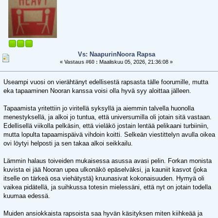
Vs: NaapurinNoora Rapsa
«
Vastaus #60 :
Maaliskuu 05, 2026, 21:36:08 »
Useampi vuosi on vierähtänyt edellisestä rapsasta tälle foorumille, mutta
eka tapaaminen Nooran kanssa voisi olla hyvä syy aloittaa jälleen.
Tapaamista yritettiin jo viritellä syksyllä ja aiemmin talvella huonolla
menestyksellä, ja alkoi jo tuntua, että universumilla oli jotain sitä vastaan.
Edellisellä viikolla pelkäsin, että vieläkö jostain lentää pelikaani turbiiniin,
mutta lopulta tapaamispäivä vihdoin koitti. Selkeän viestittelyn avulla oikea
ovi löytyi helposti ja sen takaa alkoi seikkailu.
Lämmin halaus toiveiden mukaisessa asussa avasi pelin. Forkan monista
kuvista ei jää Nooran upea ulkonäkö epäselväksi, ja kauniit kasvot (joka
itselle on tärkeä osa viehätystä) kruunasivat kokonaisuuden. Hymyä oli
vaikea pidätellä, ja suihkussa totesin mielessäni, että nyt on jotain todella
kuumaa edessä.
Muiden ansiokkaista rapsoista saa hyvän käsityksen miten kiihkeää ja