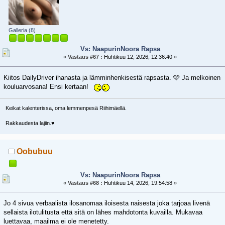
Galleria (8)
Vs: NaapurinNoora Rapsa
«
Vastaus #67 :
Huhtikuu 12, 2026, 12:36:40 »
Kiitos DailyDriver ihanasta ja lämminhenkisestä rapsasta. 🩷 Ja melkoinen
kouluarvosana! Ensi kertaan!
Keikat kalenterissa, oma lemmenpesä Riihimäellä.
Rakkaudesta lajiin.♥️
Oobubuu
Vs: NaapurinNoora Rapsa
«
Vastaus #68 :
Huhtikuu 14, 2026, 19:54:58 »
Jo 4 sivua verbaalista ilosanomaa iloisesta naisesta joka tarjoaa livenä
sellaista ilotulitusta että sitä on lähes mahdotonta kuvailla. Mukavaa
luettavaa, maailma ei ole menetetty.