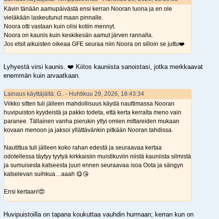
Kävin tänään aamupäivästä ensi kerran Nooran luona ja en ole
vieläkään laskeutunut maan pinnalle.
Noora otti vastaan kuin olisi kotiin mennyt.
Noora on kaunis kuin keskikesän aamut järven rannalla.
Jos etsit aikuisten oikeaa GFE seuraa niin Noora on silloin se juttu❤️
Lyhyestä virsi kaunis. ❤️ Kiitos kauniista sanoistasi, jotka merkkaavat
enemmän kuin arvaatkaan.
Lainaus käyttäjältä: G.. - Huhtikuu 29, 2026, 18:43:34
Viikko sitten tuli jälleen mahdollisuus käydä nauttimassa Nooran
huvipuiston kyydeistä ja pakko todeta, että kerta kerralta meno vain
paranee. Tällainen vanha pierukin yltyi omien mittareiden mukaan
kovaan menoon ja jaksoi yllättävänkin pitkään Nooran tahdissa.
Nautittua tuli jälleen koko rahan edestä ja seuraavaa kertaa
odotellessa täytyy tyytyä kirkkaisiin muistikuviin niistä kauniista silmistä
ja sumuisesta katseesta juuri ennen seuraavaa isoa Oota ja sängyn
katselevan suihkua…aaah 😋😘
Ensi kertaan!😍
Huvipuistoilla on tapana koukuttaa vauhdin hurmaan; kerran kun on