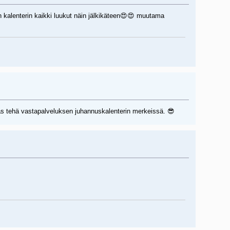
in kalenterin kaikki luukut näin jälkikäteen😍😍 muutama
taas tehä vastapalveluksen juhannuskalenterin merkeissä. 😎