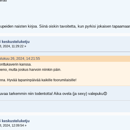
eeras
 upeiden naisten kirjoa. Siinä oiskin tavoitetta, kun pyrkisi jokaisen tapaamaa
4 keskusteluketju
, 2024, 11:29:22 »
oulukuu 26, 2024, 14:21:55
onttukaverin kanssa.
eno, mutta joskus harvoin niinkin päin.
nna. Hyvää tapaninpäivää kaikille foorumilaisille!
uvaa tarkemmin niin todentotta! Aika ovela (ja sexy) valepuku😍
4 keskusteluketju
, 2024, 12:09:54 »