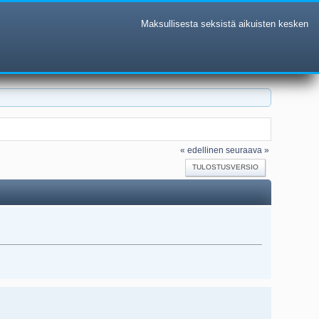
Maksullisesta seksistä aikuisten kesken
« edellinen
seuraava »
TULOSTUSVERSIO