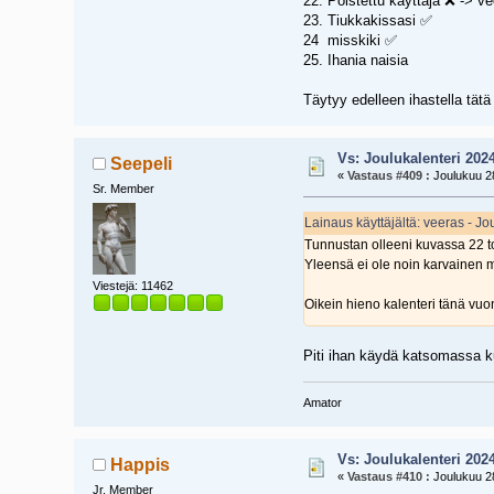
22. Poistettu käyttäjä ❌ -> v
23. Tiukkakissasi ✅
24 misskiki ✅
25. Ihania naisia
Täytyy edelleen ihastella tätä
Vs: Joulukalenteri 202
Seepeli
«
Vastaus #409 :
Joulukuu 28
Sr. Member
Lainaus käyttäjältä: veeras - J
Tunnustan olleeni kuvassa 22 t
Yleensä ei ole noin karvainen m
Viestejä: 11462
Oikein hieno kalenteri tänä vuo
Piti ihan käydä katsomassa k
Amator
Vs: Joulukalenteri 202
Happis
«
Vastaus #410 :
Joulukuu 28
Jr. Member