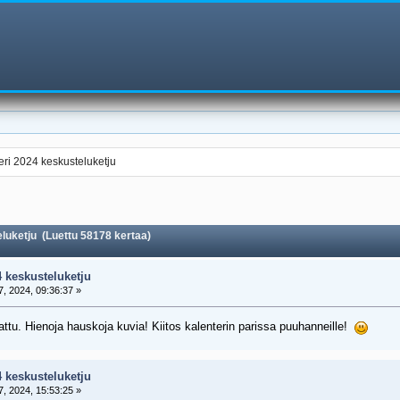
eri 2024 keskusteluketju
luketju (Luettu 58178 kertaa)
4 keskusteluketju
, 2024, 09:36:37 »
attu. Hienoja hauskoja kuvia! Kiitos kalenterin parissa puuhanneille!
4 keskusteluketju
, 2024, 15:53:25 »