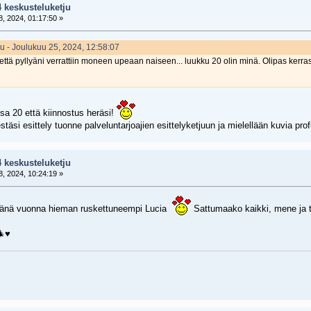
4 keskusteluketju
, 2024, 01:17:50 »
tsu - Joulukuu 25, 2024, 12:58:07
 että pyllyäni verrattiin moneen upeaan naiseen... luukku 20 olin minä. Olipas kerra
ssa 20 että kiinnostus heräsi!
stäsi esittely tuonne palveluntarjoajien esittelyketjuun ja mielellään kuvia profi
4 keskusteluketju
, 2024, 10:24:19 »
i tänä vuonna hieman ruskettuneempi Lucia
Sattumaako kaikki, mene ja t
♥️