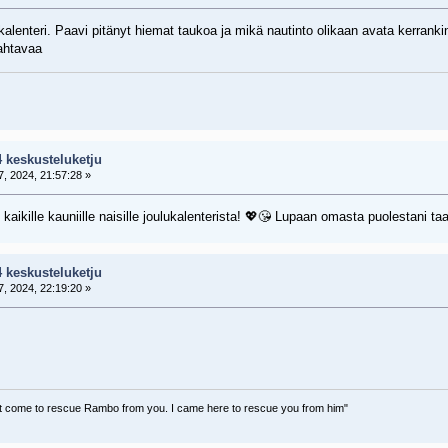
kalenteri. Paavi pitänyt hiemat taukoa ja mikä nautinto olikaan avata kerrank
mahtavaa
4 keskusteluketju
, 2024, 21:57:28 »
 kaikille kauniille naisille joulukalenterista! 💖😘 Lupaan omasta puolestani 
4 keskusteluketju
, 2024, 22:19:20 »
dn't come to rescue Rambo from you. I came here to rescue you from him"