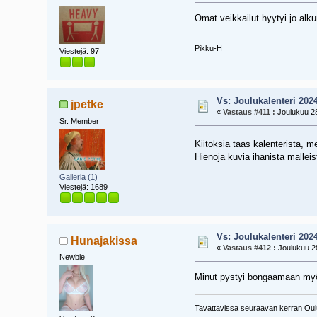
Omat veikkailut hyytyi jo alkum
Pikku-H
Viestejä: 97
Vs: Joulukalenteri 202
jpetke
«
Vastaus #411 :
Joulukuu 28
Sr. Member
Kiitoksia taas kalenterista,
Hienoja kuvia ihanista malleis
Galleria (1)
Viestejä: 1689
Vs: Joulukalenteri 202
Hunajakissa
«
Vastaus #412 :
Joulukuu 28
Newbie
Minut pystyi bongaamaan my
Tavattavissa seuraavan kerran Oul