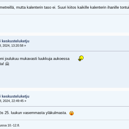
etreillä, mutta kalenterin taso ei. Suuri kiitos kaikille kalenterin ihanille tontu
4 keskusteluketju
, 2024, 13:20:58 »
 meni joulukuu mukavasti luukkuja aukoessa
ta! 🤗
4 keskusteluketju
, 2024, 22:49:45 »
ös 25. luukun vasemmasta yläkulmasta.
ussa 10.-12.8.