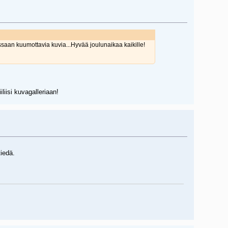
ssaan kuumottavia kuvia...Hyvää joulunaikaa kaikille!
iliisi kuvagalleriaan!
iedä.