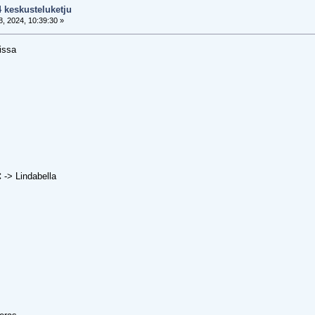
4 keskusteluketju
, 2024, 10:39:30 »
issa
 -> Lindabella