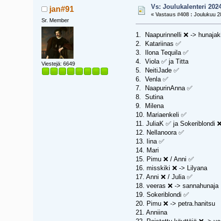
Vs: Joulukalenteri 202
jan#91
«
Vastaus #408 :
Joulukuu 28
Sr. Member
1. Naapurinnelli ❌ -> hunajak
2. Katariinas ✅
3. Ilona Tequila ✅
4. Viola ✅ ja Titta
Viestejä: 6649
5. NeitiJade ✅
6. Venla ✅
7. NaapurinAnna ✅
8. Sutina
9. Milena
10. Mariaenkeli ✅
11. JuliaK ✅ ja Sokeriblondi ❌
12. Nellanoora ✅
13. Iina ✅
14. Mari
15. Pimu ❌ / Anni ✅
16. misskiki ❌ -> Lilyana
17. Anni ❌ / Julia ✅
18. veeras ❌ -> sannahunaja
19. Sokeriblondi ✅
20. Pimu ❌ -> petra.hanitsu
21. Anniina