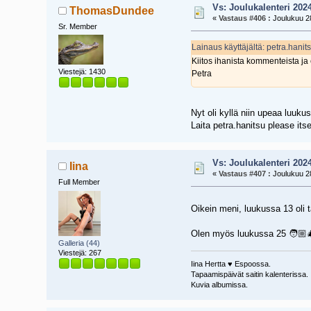
Vs: Joulukalenteri 202
ThomasDundee
«
Vastaus #406 :
Joulukuu 28
Sr. Member
Lainaus käyttäjältä: petra.hani
Kiitos ihanista kommenteista ja
Viestejä: 1430
Petra
Nyt oli kyllä niin upeaa luuku
Laita petra.hanitsu please itse
Vs: Joulukalenteri 202
Iina
«
Vastaus #407 :
Joulukuu 28
Full Member
Oikein meni, luukussa 13 ol
Olen myös luukussa 25 🧑🏼‍
Galleria (44)
Viestejä: 267
Iina Hertta ♥️ Espoossa.
Tapaamispäivät saitin kalenterissa.
Kuvia albumissa.