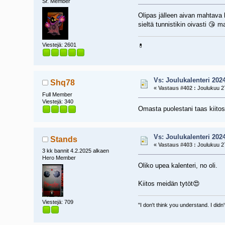
Sr. Member
Olipas jälleen aivan mahtava 
sieltä tunnistikin oivasti 😘 
Viestejä: 2601
💊
Vs: Joulukalenteri 202
Shq78
«
Vastaus #402 :
Joulukuu 27
Full Member
Viestejä: 340
Omasta puolestani taas kiitos
Vs: Joulukalenteri 202
Stands
«
Vastaus #403 :
Joulukuu 27
3 kk bannit 4.2.2025 alkaen
Hero Member
Oliko upea kalenteri, no oli.
Kiitos meidän tytöt😍
Viestejä: 709
"I don't think you understand. I di