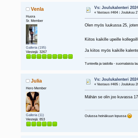
Vs: Joulukalenteri 202
Venla
«
Vastaus #404 :
Joulukuu 27
Huora
Sr. Member
Olen myös luukussa 25, joten
Kiitos kaikille upeille kollego
Galleria (195)
Ja kiitos myös kaikille kalent
Viestejä: 3267
Tunteella ja taidolla - suomalaista l
Vs: Joulukalenteri 202
Julia
«
Vastaus #405 :
Joulukuu 28
Hero Member
Mähän se olin joo kuvassa 17
Galleria (11)
Oulussa heinäkuun lopussa
Viestejä: 853