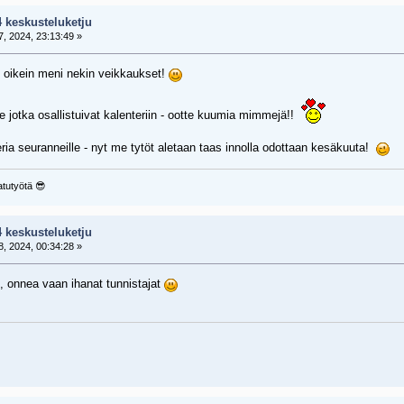
4 keskusteluketju
, 2024, 23:13:49 »
 oikein meni nekin veikkaukset!
ille jotka osallistuivat kalenteriin - ootte kuumia mimmejä!!
eria seuranneille - nyt me tytöt aletaan taas innolla odottaan kesäkuuta!
aatutyötä 😎
4 keskusteluketju
, 2024, 00:34:28 »
, onnea vaan ihanat tunnistajat