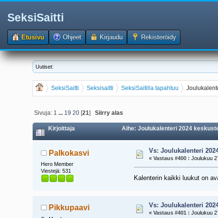
SeksiSaitti
Etusivu
Ohjeet
Kirjaudu
Rekisteröidy
Uutiset:
SeksiSaitti
Seksisaitti
SeksiSaitilla tapahtuu
Joulukalent
Sivuja:
1
...
19
20
[
21
]
Siirry alas
Kirjoittaja
Aihe: Joulukalenteri 2024 keskuste
Vs: Joulukalenteri 202
Palkokasvi
«
Vastaus #400 :
Joulukuu 27
Hero Member
Viestejä: 531
Kalenterin kaikki luukut on av
Vs: Joulukalenteri 202
Pikkupaavi
«
Vastaus #401 :
Joulukuu 27