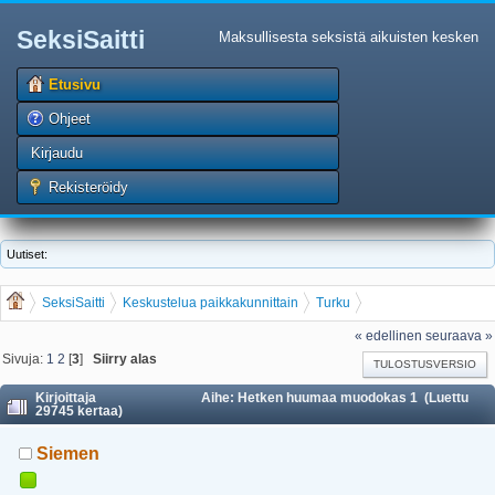
SeksiSaitti
Maksullisesta seksistä aikuisten kesken
Etusivu
Ohjeet
Kirjaudu
Rekisteröidy
Uutiset:
SeksiSaitti
Keskustelua paikkakunnittain
Turku
Hetken huumaa muodokas 1
« edellinen
seuraava »
Sivuja:
1
2
[
3
]
Siirry alas
TULOSTUSVERSIO
Kirjoittaja
Aihe: Hetken huumaa muodokas 1 (Luettu
29745 kertaa)
Siemen