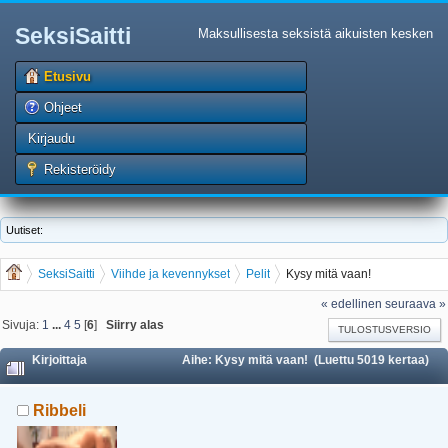
SeksiSaitti
Maksullisesta seksistä aikuisten kesken
Etusivu
Ohjeet
Kirjaudu
Rekisteröidy
Uutiset:
SeksiSaitti
Viihde ja kevennykset
Pelit
Kysy mitä vaan!
« edellinen
seuraava »
Sivuja:
1
...
4
5
[
6
]
Siirry alas
TULOSTUSVERSIO
Kirjoittaja
Aihe: Kysy mitä vaan! (Luettu 5019 kertaa)
Ribbeli