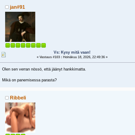
jan#91
Vs: Kysy mitä vaan!
«
Vastaus #103 :
Heinäkuu 18, 2026, 22:49:36 »
Olen sen verran nössö, että jäänyt hankkimatta.
Mikä on panemisessa parasta?
Ribbeli