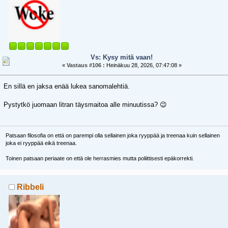
Vs: Kysy mitä vaan!
«
Vastaus #106 :
Heinäkuu 28, 2026, 07:47:08 »
En sillä en jaksa enää lukea sanomalehtiä.
Pystytkö juomaan litran täysmaitoa alle minuutissa? 😉
Patsaan filosofia on että on parempi olla sellainen joka ryyppää ja treenaa kuin sellainen
joka ei ryyppää eikä treenaa.
Toinen patsaan periaate on että ole herrasmies mutta poliittisesti epäkorrekti.
Ribbeli