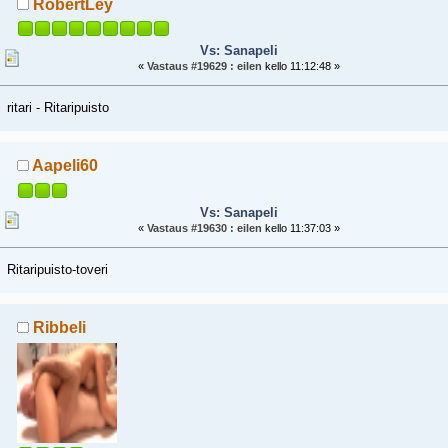
RobertLey
Vs: Sanapeli
«
Vastaus #19629 :
eilen
kello 11:12:48 »
ritari - Ritaripuisto
Aapeli60
Vs: Sanapeli
«
Vastaus #19630 :
eilen
kello 11:37:03 »
Ritaripuisto-toveri
Ribbeli