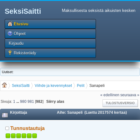
SeksiSaitti
Maksullisesta seksistä aikuisten kesken
Etusivu
Ohjeet
Kirjaudu
Rekisteröidy
Uutiset:
SeksiSaitti
Viihde ja kevennykset
Pelit
Sanapeli
« edellinen
seuraava »
Sivuja:
1
...
980
981
[
982
]
Siirry alas
TULOSTUSVERSIO
Kirjoittaja
Aihe: Sanapeli (Luettu 2017574 kertaa)
Tunnustautuja