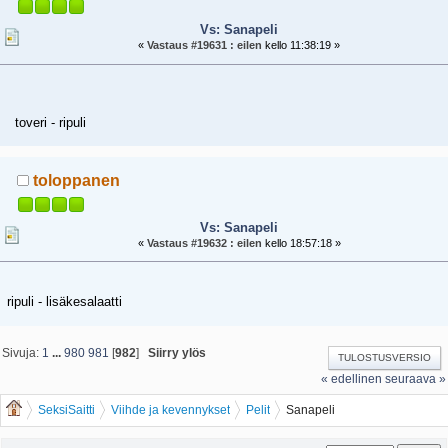
Vs: Sanapeli
«
Vastaus #19631 :
eilen
kello 11:38:19 »
toveri - ripuli
toloppanen
Vs: Sanapeli
«
Vastaus #19632 :
eilen
kello 18:57:18 »
ripuli - lisäkesalaatti
Sivuja:
1
...
980
981
[
982
]
Siirry ylös
TULOSTUSVERSIO
« edellinen
seuraava »
SeksiSaitti
Viihde ja kevennykset
Pelit
Sanapeli