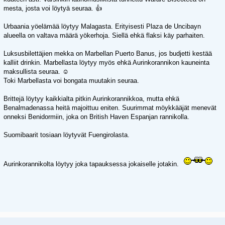
mesta, josta voi löytyä seuraa. 👍
Urbaania yöelämää löytyy Malagasta. Erityisesti Plaza de Uncibayn
alueella on valtava määrä yökerhoja. Siellä ehkä flaksi käy parhaiten.
Luksusbilettäjien mekka on Marbellan Puerto Banus, jos budjetti kestää
kalliit drinkin. Marbellasta löytyy myös ehkä Aurinkorannikon kauneinta
maksullista seuraa. ☺️
Toki Marbellasta voi bongata muutakin seuraa.
Brittejä löytyy kaikkialta pitkin Aurinkorannikkoa, mutta ehkä
Benalmadenassa heitä majoittuu eniten. Suurimmat möykkääjät menevät
onneksi Benidormiin, joka on British Haven Espanjan rannikolla.
Suomibaarit tosiaan löytyvät Fuengirolasta.
Aurinkorannikolta löytyy joka tapauksessa jokaiselle jotakin.