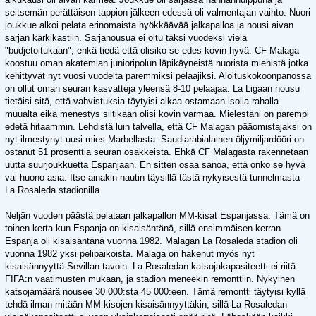
seitsemän perättäisen tappion jälkeen edessä oli valmentajan vaihto. Nuori
joukkue alkoi pelata erinomaista hyökkäävää jalkapalloa ja nousi aivan
sarjan kärkikastiin. Sarjanousua ei oltu täksi vuodeksi vielä
"budjetoitukaan", enkä tiedä että olisiko se edes kovin hyvä. CF Malaga
koostuu oman akatemian junioripolun läpikäyneistä nuorista miehistä jotka
kehittyvät nyt vuosi vuodelta paremmiksi pelaajiksi. Aloituskokoonpanossa
on ollut oman seuran kasvatteja yleensä 8-10 pelaajaa. La Ligaan nousu
tietäisi sitä, että vahvistuksia täytyisi alkaa ostamaan isolla rahalla
muualta eikä menestys siltikään olisi kovin varmaa. Mielestäni on parempi
edetä hitaammin. Lehdistä luin talvella, että CF Malagan pääomistajaksi on
nyt ilmestynyt uusi mies Marbellasta. Saudiarabialainen öljymiljardööri on
ostanut 51 prosenttia seuran osakkeista. Ehkä CF Malagasta rakennetaan
uutta suurjoukkuetta Espanjaan. En sitten osaa sanoa, että onko se hyvä
vai huono asia. Itse ainakin nautin täysillä tästä nykyisestä tunnelmasta
La Rosaleda stadionilla.
Neljän vuoden päästä pelataan jalkapallon MM-kisat Espanjassa. Tämä on
toinen kerta kun Espanja on kisaisäntänä, sillä ensimmäisen kerran
Espanja oli kisaisäntänä vuonna 1982. Malagan La Rosaleda stadion oli
vuonna 1982 yksi pelipaikoista. Malaga on hakenut myös nyt
kisaisännyyttä Sevillan tavoin. La Rosaledan katsojakapasiteetti ei riitä
FIFA:n vaatimusten mukaan, ja stadion meneekin remonttiin. Nykyinen
katsojamäärä nousee 30 000:sta 45 000:een. Tämä remontti täytyisi kyllä
tehdä ilman mitään MM-kisojen kisaisännyyttäkin, sillä La Rosaledan