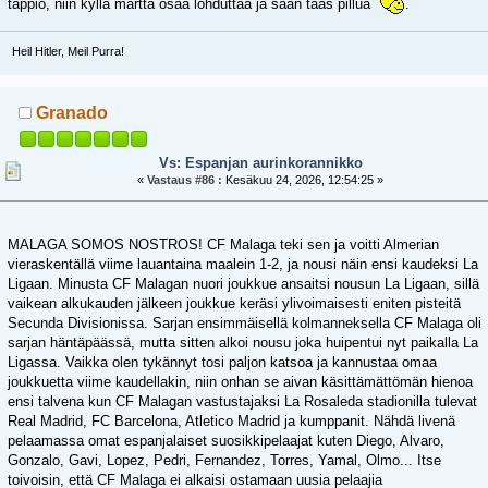
tappio, niin kyllä martta osaa lohduttaa ja saan taas pillua
.
Heil Hitler, Meil Purra!
Granado
Vs: Espanjan aurinkorannikko
«
Vastaus #86 :
Kesäkuu 24, 2026, 12:54:25 »
MALAGA SOMOS NOSTROS! CF Malaga teki sen ja voitti Almerian
vieraskentällä viime lauantaina maalein 1-2, ja nousi näin ensi kaudeksi La
Ligaan. Minusta CF Malagan nuori joukkue ansaitsi nousun La Ligaan, sillä
vaikean alkukauden jälkeen joukkue keräsi ylivoimaisesti eniten pisteitä
Secunda Divisionissa. Sarjan ensimmäisellä kolmanneksella CF Malaga oli
sarjan häntäpäässä, mutta sitten alkoi nousu joka huipentui nyt paikalla La
Ligassa. Vaikka olen tykännyt tosi paljon katsoa ja kannustaa omaa
joukkuetta viime kaudellakin, niin onhan se aivan käsittämättömän hienoa
ensi talvena kun CF Malagan vastustajaksi La Rosaleda stadionilla tulevat
Real Madrid, FC Barcelona, Atletico Madrid ja kumppanit. Nähdä livenä
pelaamassa omat espanjalaiset suosikkipelaajat kuten Diego, Alvaro,
Gonzalo, Gavi, Lopez, Pedri, Fernandez, Torres, Yamal, Olmo... Itse
toivoisin, että CF Malaga ei alkaisi ostamaan uusia pelaajia