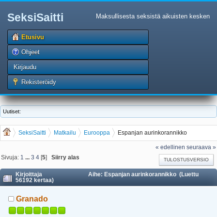
SeksiSaitti
Maksullisesta seksistä aikuisten kesken
Etusivu
Ohjeet
Kirjaudu
Rekisteröidy
Uutiset:
SeksiSaitti
Matkailu
Eurooppa
Espanjan aurinkorannikko
« edellinen
seuraava »
Sivuja:
1
...
3
4
[
5
]
Siirry alas
TULOSTUSVERSIO
Kirjoittaja
Aihe: Espanjan aurinkorannikko (Luettu
56192 kertaa)
Granado