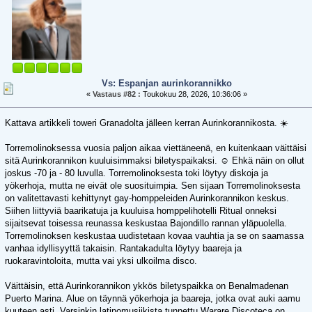
Vs: Espanjan aurinkorannikko
«
Vastaus #82 :
Toukokuu 28, 2026, 10:36:06 »
Kattava artikkeli toweri Granadolta jälleen kerran Aurinkorannikosta. ☀️
Torremolinoksessa vuosia paljon aikaa viettäneenä, en kuitenkaan väittäisi
sitä Aurinkorannikon kuuluisimmaksi biletyspaikaksi. ☺️ Ehkä näin on ollut
joskus -70 ja - 80 luvulla. Torremolinoksesta toki löytyy diskoja ja
yökerhoja, mutta ne eivät ole suosituimpia. Sen sijaan Torremolinoksesta
on valitettavasti kehittynyt gay-homppeleiden Aurinkorannikon keskus.
Siihen liittyviä baarikatuja ja kuuluisa homppelihotelli Ritual onneksi
sijaitsevat toisessa reunassa keskustaa Bajondillo rannan yläpuolella.
Torremolinoksen keskustaa uudistetaan kovaa vauhtia ja se on saamassa
vanhaa idyllisyyttä takaisin. Rantakadulta löytyy baareja ja
ruokaravintoloita, mutta vai yksi ulkoilma disco.
Väittäisin, että Aurinkorannikon ykkös biletyspaikka on Benalmadenan
Puerto Marina. Alue on täynnä yökerhoja ja baareja, jotka ovat auki aamu
kuuteen asti. Varsinkin latinomusiikista tunnettu Warare Discoteca on