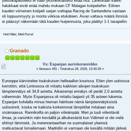
yleisökapasiteetti ei vaan yksinkertaisesti enää riitä. Läheskään kaikki
halukkaat eivät enää mahdu mukaan CF Malagan kotipeleihin. Eilinen
kauden viimeinen kotipeli sarjan voittajaa Racing de Santanderia vastaan
oli loppuunmyyty jo monta viikkoa etukäteen. Aivan valtava määrä ihmisiä
ei päässyt näkemään tätä kauden huipennusta, joka päättyi 1-1 tasapeliin.
Heil Hitler, Meil Purra!
Granado
Vs: Espanjan aurinkorannikko
«
Vastaus #81 :
Toukokuu 26, 2026, 13:40:26 »
Eurooppa kärvistelee toukokuisen helleaallon kourissa. Eilen ylen uutisissa
kerrottiin, että Lontoossa oli mitattu kaikkien aikojen toukokuun
lämpöennätys eli 34,8 astetta. Aikaisempi ennätys oli peräti 2,0 astetta
vähemmän. Myös Espanjassa oli mitattu laajasti yli 35 asteen lukemia.
Espanjan kohdalla minua hieman häiritsee nämä lämpöennätyksistä
uutisoinnit, koska ne kaikista korkeimmat lämpötilat mitataan aina
sisämaassa. Rannikoilla on paljon viileämpää. Meri ja tuuli viilentävät
ilmaa, ja varsinkin näin keväällä ja alkukesästä kun Välimeri ei ole vielä
ehtinyt lämmetä. Ja merenrantaanhan ne suomalaiset yleensä
matkustavat lomailemaan. Madridiin ei varmaan ole kesällä mitään järkeä