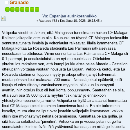
Granado
Vs: Espanjan aurinkorannikko
«
Vastaus #83 :
Kesäkuu 10, 2026, 19:13:45 »
Velipoika viestitteli äsken, että Malagassa tunnelma on huikea CF Malagan
illallisen jalkapallo ottelun alla. Kaupunki on täynnä CF Malagan faniasuihin
sonnustautuneita ihmisiä ja voitonlaulut raikaavat. Illalla kymmeneltä CF
Malaga kohtaa La Rosaleda stadionilla Las Palmasin ratkaisevassa
nousukarsinta ottelussa. Viime sunnuntaina Las Palmasissa CF Malaga oli
0-1 parempi, ja andalusialaisilla on nyt etu puolellaan. Otteluiden
yhteistulos ratkaisee sen, että kumpi joukkueista pelaa Almeria - Castellon
otteluparin voittajaa vastaan noususta La Ligaan. Velipoika kertoi, että La
Rosaleda stadion on loppuunmyyty jo aikoja sitten ja nyt halvimmat
mustanpörssin liput maksavat 700 euroa. Netissä jotkut epäilevät, että
lippuja ei edes riittänyt varsinaiseen myyntiin, sillä kun lipunmyynti
avattiin, niin ottelun liput oli heti kohta loppuunmyyty. Saattaahan se olla,
että suuri osa 35 000 lipusta myytiin "tiskinalta" jo ennakkoon
yhteistyökumppaneille ja muille. Velipoika on kyllä aina saanut hommattua
liput CF Malagan peleihin omien kanaviensa kautta. En ole tarkemmin
kysellyt, mutta aina ne liput ovat jostakin velipojalle ilmestyneet, vaikka
olisin itse myöhästynyt netistä ostamisessa. Kannattaa pelata golfia, ja
sitä kautta soluttautua "piireihin". Velipoika on jo vuosia pelannut golfia
suomalaisten kiinteistövälittäjä ystäviensä kanssa ja on niillä golfklubeilla