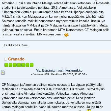
Almerian. Ensi sunnuntaina Malaga kohtaa Almerian kotonaan La Rosaleda
stadionilla ja vierasottelu pelataan 20.6. Almeriassa. Velipojallakin
juhannuksen vietto sujuu kuulemma tällä kertaa Espanjan auringon alla.
Mikäpä siinä, kun Malagassa on kunnon juhannussäätkin. Ehtiihän sitä
Saimaan rannalle mökille saunomaan myöhemminkin kesällä. Itsellä lyö
nämä jalkapallon MM-kisat ja CF Malagan karsintapelit päällekkäin. Mutta
kyllä valinta on selvä. Ensin katsotaan MTV Katsomosta CF Malagan pelit
ja sitten vasta siirrytään MM-kisojen pariin
.
Heil Hitler, Meil Purra!
Granado
Vs: Espanjan aurinkorannikko
«
Vastaus #85 :
Kesäkuu 15, 2026, 12:45:38 »
CF Malagan ja Almerian välinen ottelu noususta La Ligaan päättyi eilen
Malagan La Rosaleda stadionilla 0-0 tasapeliin. Eli ratkaisu siirtyi täysin
ensi lauantaille Almerian kotikentälle. Velipoika menee Almeriaan
ystäviensä kanssa katsomaan ensi lauantain peliä. Minä jännitän
Sulkavalla Saimaan rannalla laiturin nokalla. Ja voitolla en mene tällä
kertaa Malagan bordelliin, vaan kiksautan marttaa aitassa. Ja jos tulee