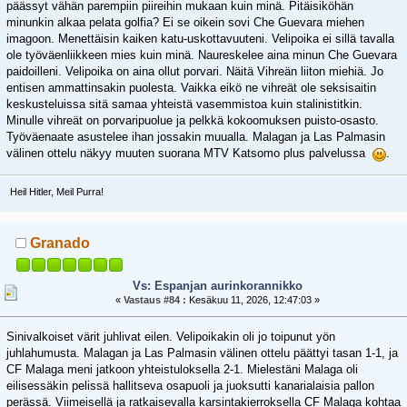
päässyt vähän parempiin piireihin mukaan kuin minä. Pitäisiköhän
minunkin alkaa pelata golfia? Ei se oikein sovi Che Guevara miehen
imagoon. Menettäisin kaiken katu-uskottavuuteni. Velipoika ei sillä tavalla
ole työväenliikkeen mies kuin minä. Naureskelee aina minun Che Guevara
paidoilleni. Velipoika on aina ollut porvari. Näitä Vihreän liiton miehiä. Jo
entisen ammattinsakin puolesta. Vaikka eikö ne vihreät ole seksisaitin
keskusteluissa sitä samaa yhteistä vasemmistoa kuin stalinistitkin.
Minulle vihreät on porvaripuolue ja pelkkä kokoomuksen puisto-osasto.
Työväenaate asustelee ihan jossakin muualla. Malagan ja Las Palmasin
välinen ottelu näkyy muuten suorana MTV Katsomo plus palvelussa
.
Heil Hitler, Meil Purra!
Granado
Vs: Espanjan aurinkorannikko
«
Vastaus #84 :
Kesäkuu 11, 2026, 12:47:03 »
Sinivalkoiset värit juhlivat eilen. Velipoikakin oli jo toipunut yön
juhlahumusta. Malagan ja Las Palmasin välinen ottelu päättyi tasan 1-1, ja
CF Malaga meni jatkoon yhteistuloksella 2-1. Mielestäni Malaga oli
eilisessäkin pelissä hallitseva osapuoli ja juoksutti kanarialaisia pallon
perässä. Viimeisellä ja ratkaisevalla karsintakierroksella CF Malaga kohtaa