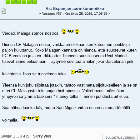
Vs: Espanjan aurinkorannikko
«
Vastaus #87 :
Kesäkuu 28, 2026, 17:09:38 »
Verdad, Malaga somos nostros
Hienoa CF Malagan nousu, vaikka en olekaan sen katsomon penkkejä
paljon kuluttanut. Koko Malagan kannalta on hienoa, että suurseurat kuten
FC Barcelona ja ja ex. diktaattori Francon suosikkiseura Real Madrid
tulevat sinne pelaamaan. Täytynee sovittaa ainakin joku Barcelonan peli
kalenteriin. Ihan se tunnelman takia.
Yleensä kun joku sijoittaa jotakin, tahtoo vastinetta sijoitukselleen ja se on
ettei CF Malagasta tule sarjan heittopussia. Valitettavasti näissäkin
ympyröissä ymmärtääkseni " money talks " ennen puhdasta urheilua.
Saa nähdä kuinka käy, mutta San Miguel virtaa ennen näkemättömällä
voimalla.
Sivuja:
1
...
3
4
[
5
]
Siirry ylös
TULOSTUSVERSIO