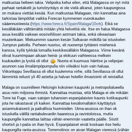
matkustaa helteen takia. Velipoika kehui eilen, että Malagassa on nyt mitä
parhaat rantakelit ja turistiryntäys ei ole vielä alkanut, joten kaupungissa
on mukava viettää kesää. Kun matkustaa Malagaan, niin kannattaa aina
tarkistaa lämpötilat vaikka Forecan kymmenen vuorokauden
sääennusteesta (
https://www.foreca.fi/Spain/Malaga/10vrk
). Eikä se
kesälläkään välttämättä mitään yhtä helvettiä ole. Itse en halua Malagassa
asua kesällä vaikean eosinofiilisen astmani takia, enkä oikeastaan
muutenkaan. Mieluummin saunon kesän Sulkavan mökillä tai istuskelen
Jumprun patiolla. Perheen nuoriso, eli nuorempi tyttäreni miehensä
kanssa, kyllä tykkää lomailla keskikesälläkin Malagassa. Viime kesänä
olivat kuumimpaan aikaan heinä- ja elokuun vaihteessa melkein
kuukauden ja lystiä oli ollut
. Nuoria ei kuumuus häiritse ja velipojan
asunnon saa ilmalämpöpumpulla niin viileäksi kuin vain haluaa.
Viikonloppu Sevillassa oli ollut kuulemma virhe, sillä Sevillassa oli ollut
lämmintä reilusti yli 40 astetta ja halvan hotellin ilmastointi oli reistaillut.
Malaga on suunnilleen Helsingin kokoinen kaupunki ja metropolialueella
asuu noin miljoona ihmistä. Kannattaa muistaa, että Malaga ei ole mikään
Torre tai Fuge, vaan satojen tuhansien espanjalaisten kaunis kotikaupunki
jota he rakastavat yli kaiken. Kannattaa kesälomallakin käyttäytyä
asianmukaisesti ja paikallisia huomioiden. Uima-asuissa on ihan ok
istuskella välillä rantabulevardin baareissa ja ravintoloissa, mutta
kaupungille kannattaa laittaa vähän enemmän vaatetta päälle. Siistit
shortsit ja t-paita on ihan hyvä. Espanjalaiset eivät koskaan itse heilu
kaupungilla ranta-asuissa. Torremolinos on aivan Malagan vieressä (vähän