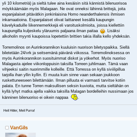
yli 10 kilometriä) ja sieltä tulee aina kesäisin sitä kännistä bilenuorisoa
möykkäämään myös Malagaan. Ne ovat onneksi lähinnä brittejä, joita
espanjalaiset pitävätkin jonkinlaisina Homo neanderthalensis ihmisen
inkarnaatioina. Espanjalaiset olivat laittaneet kesällä kaupungin
kävelykaduille liikennemerkkejä eli varoituskolmioita, joissa kiellettiin
kaupungilla kuljeskelu yläruumis paljaana ilman paitaa
. Lisäksi
alkoholin myynti kaupoissa lopetettiin brittien takia illalla kello yhdeksän.
Torremolinos on Aurinkorannikon kuuluisin nuorison biletyspaikka. Siellä
biletetään 24/vrk ja seitsemänä päivänä viikossa. Torremolinoksessa on
myös Aurinkorannikon suosituimmat diskot ja yökerhot. Myös nuoriso
Malagasta ajelee viikonloppuisin taksilla Torreen juhlimaan. Tämä vaan
vihjeeksi saitin nuorimmille kolleille. Että Torressa on kyllä siviilipillua
tarjolla ihan yllin kyllin. Ei muuta kuin sinne vaan sekaan joukkoon
ruskettuneeseen bilettämään. Ilman pilluuta ei varmasti tarvitse kotiin
palata. En tunne Torren maksullisen seksin kuvioita, mutta sieltähän on
kyllä lyhyt matka ajella vaikka taksilla Malagan bordelleihin nussimaan jos
känninen bilenuoriso ei oikein nappaa
.
Heil Hitler, Meil Purra!
VanGils