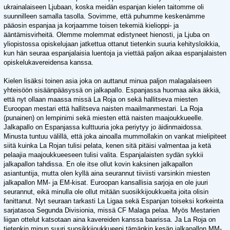
ukrainalaiseen Ljubaan, koska meidän espanjan kielen taitomme oli
suunnilleen samalla tasolla. Sovimme, että puhumme keskenämme
pääosin espanjaa ja korjaamme toisen tekemiä kielioppi- ja
ääntämisvirheitä. Olemme molemmat edistyneet hienosti, ja Ljuba on
yliopistossa opiskelujaan jatkettua ottanut tietenkin suuria kehitysloikkia,
kun hän seuraa espanjalaisia luentoja ja viettää paljon aikaa espanjalaisten
opiskelukavereidensa kanssa.
Kielen lisäksi toinen asia joka on auttanut minua paljon malagalaiseen
yhteisöön sisäänpääsyssä on jalkapallo. Espanjassa huomaa aika äkkiä,
että nyt ollaan maassa missä La Roja on sekä hallitseva miesten
Euroopan mestari että hallitseva naisten maailmanmestari. La Roja
(punainen) on lempinimi sekä miesten että naisten maajoukkueelle.
Jalkapallo on Espanjassa kulttuuria joka periytyy jo äidinmaidossa.
Minusta tuntuu välillä, että joka ainoalla mummollakin on vankat mielipiteet
siitä kuinka La Rojan tulisi pelata, kenen sitä pitäisi valmentaa ja ketä
pelaajia maajoukkueeseen tulisi valita. Espanjalaisten sydän sykkii
jalkapallon tahdissa. En ole itse ollut kovin kaksinen jalkapallon
asiantuntija, mutta olen kyllä aina seurannut tiiviisti varsinkin miesten
jalkapallon MM- ja EM-kisat. Euroopan kansallisia sarjoja en ole juuri
seurannut, eikä minulla ole ollut mitään suosikkijoukkueita joita olisin
fanittanut. Nyt seuraan tarkasti La Ligaa sekä Espanjan toiseksi korkeinta
sarjatasoa Segunda Divisionia, missä CF Malaga pelaa. Myös Mestarien
liigan ottelut katsotaan aina kavereiden kanssa baarissa. Ja La Roja on
tietenkin minun suuri suosikkijoukkueeni tämänkin kesän jalkapallon MM-