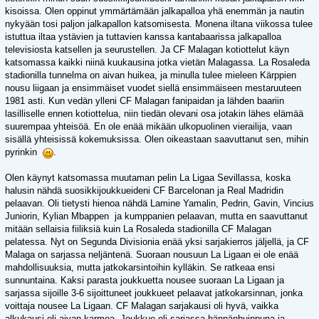
kisoissa. Olen oppinut ymmärtämään jalkapalloa yhä enemmän ja nautin
nykyään tosi paljon jalkapallon katsomisesta. Monena iltana viikossa tulee
istuttua iltaa ystävien ja tuttavien kanssa kantabaarissa jalkapalloa
televisiosta katsellen ja seurustellen. Ja CF Malagan kotiottelut käyn
katsomassa kaikki niinä kuukausina jotka vietän Malagassa. La Rosaleda
stadionilla tunnelma on aivan huikea, ja minulla tulee mieleen Kärppien
nousu liigaan ja ensimmäiset vuodet siellä ensimmäiseen mestaruuteen
1981 asti. Kun vedän ylleni CF Malagan fanipaidan ja lähden baariin
lasilliselle ennen kotiottelua, niin tiedän olevani osa jotakin lähes elämää
suurempaa yhteisöä. En ole enää mikään ulkopuolinen vierailija, vaan
sisällä yhteisissä kokemuksissa. Olen oikeastaan saavuttanut sen, mihin
pyrinkin
.
Olen käynyt katsomassa muutaman pelin La Ligaa Sevillassa, koska
halusin nähdä suosikkijoukkueideni CF Barcelonan ja Real Madridin
pelaavan. Oli tietysti hienoa nähdä Lamine Yamalin, Pedrin, Gavin, Vincius
Juniorin, Kylian Mbappen ja kumppanien pelaavan, mutta en saavuttanut
mitään sellaisia fiiliksiä kuin La Rosaleda stadionilla CF Malagan
pelatessa. Nyt on Segunda Divisionia enää yksi sarjakierros jäljellä, ja CF
Malaga on sarjassa neljäntenä. Suoraan nousuun La Ligaan ei ole enää
mahdollisuuksia, mutta jatkokarsintoihin kylläkin. Se ratkeaa ensi
sunnuntaina. Kaksi parasta joukkuetta nousee suoraan La Ligaan ja
sarjassa sijoille 3-6 sijoittuneet joukkueet pelaavat jatkokarsinnan, jonka
voittaja nousee La Ligaan. CF Malagan sarjakausi oli hyvä, vaikka
alkukausi oli aivan karmea. Joukkue oli sarjassa hännänhuippuna ja