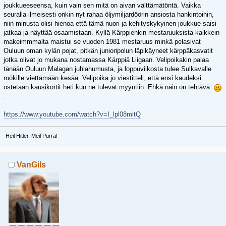
joukkueeseensa, kuin vain sen mitä on aivan välttämätöntä. Vaikka
seuralla ilmeisesti onkin nyt rahaa öljymiljardöörin ansiosta hankintoihin,
niin minusta olisi hienoa että tämä nuori ja kehityskykyinen joukkue saisi
jatkaa ja näyttää osaamistaan. Kyllä Kärppienkin mestaruuksista kaikkein
makeimmmalta maistui se vuoden 1981 mestaruus minkä pelasivat
Ouluun oman kylän pojat, pitkän junioripolun läpikäyneet kärppäkasvatit
jotka olivat jo mukana nostamassa Kärppiä Liigaan. Velipoikakin palaa
tänään Ouluun Malagan juhlahumusta, ja loppuviikosta tulee Sulkavalle
mökille viettämään kesää. Velipoika jo viestitteli, että ensi kaudeksi
ostetaan kausikortit heti kun ne tulevat myyntiin. Ehkä näin on tehtävä
.
https://www.youtube.com/watch?v=I_lpl08mltQ
Heil Hitler, Meil Purra!
VanGils