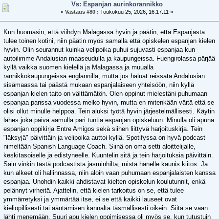
Vs: Espanjan aurinkorannikko
«
Vastaus #80 :
Toukokuu 25, 2026, 16:17:11 »
Kun huomasin, että viihdyn Malagassa hyvin ja päätin, että Espanjasta
tulee toinen kotini, niin päätin myös samalla että opiskelen espanjan kielen
hyvin. Olin seurannut kuinka velipoika puhui sujuvasti espanjaa kun
autoilimme Andalusian maaseudulla ja kaupungeissa. Fuengirolassa pärjää
kyllä vaikka suomen kielellä ja Malagassa ja muualla
rannikkokaupungeissa englannilla, mutta jos haluat reissata Andalusian
sisämaassa tai päästä mukaan espanjalaiseen yhteisöön, niin kyllä
espanjan kielen taito on välttämätön. Olen oppinut mielestäni puhumaan
espanjaa parissa vuodessa melko hyvin, mutta en mitenkään väitä että se
olisi ollut minulle helppoa. Tein aluksi työtä hyvin järjestelmällisesti. Käytin
lähes joka päivä aamulla pari tuntia espanjan opiskeluun. Minulla oli apuna
espanjan oppikirja Entre Amigos sekä siihen liittyvä harjoituskirja. Tein
"läksyjä" päivittäin ja velipoika auttoi kyllä. Spotifyssa on hyvä podcast
nimeltään Spanish Language Coach. Siinä on oma setti aloittelijalle,
keskitasoiselle ja edistyneelle. Kuuntelin sitä ja tein harjoituksia päivittäin.
Sain vinkin tästä podcastista jasminhilta, mistä hänelle kaunis kiitos. Ja
kun alkeet oli hallinnassa, niin aloin vaan puhumaan espanjalaisten kanssa
espanjaa. Unohdin kaikki ahdistavat kielten opiskelun koulutunnit, enkä
pelännyt virheitä. Ajattelin, että kielen tarkoitus on se, että tulee
ymmärretyksi ja ymmärtää itse, ei se että kaikki lauseet ovat
kieliopillisesti tai ääntämisen kannalta täsmällisesti oikein. Siitä se vaan
lähti menemään. Suuri apu kielen oppimisessa oli myös se, kun tutustuin