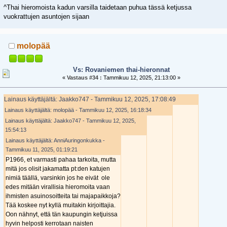
^Thai hieromoista kadun varsilla taidetaan puhua tässä ketjussa
vuokrattujen asuntojen sijaan
molopää
Vs: Rovaniemen thai-hieronnat
«
Vastaus #34 :
Tammikuu 12, 2025, 21:13:00 »
Lainaus käyttäjältä: Jaakko747 - Tammikuu 12, 2025, 17:08:49
Lainaus käyttäjältä: molopää - Tammikuu 12, 2025, 16:18:34
Lainaus käyttäjältä: Jaakko747 - Tammikuu 12, 2025,
15:54:13
Lainaus käyttäjältä: AnniAuringonkukka -
Tammikuu 11, 2025, 01:19:21
P1966, et varmasti pahaa tarkoita, mutta
mitä jos olisit jakamatta pt:den katujen
nimiä täällä, varsinkin jos he eivät ole
edes mitään virallisia hieromoita vaan
ihmisten asuinosoitteita tai majapaikkoja?
Tää koskee nyt kyllä muitakin kirjoittajia.
Oon nähnyt, että tän kaupungin ketjuissa
hyvin helposti kerrotaan naisten