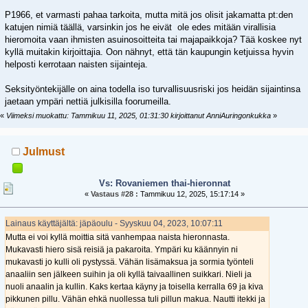
P1966, et varmasti pahaa tarkoita, mutta mitä jos olisit jakamatta pt:den
katujen nimiä täällä, varsinkin jos he eivät ole edes mitään virallisia
hieromoita vaan ihmisten asuinosoitteita tai majapaikkoja? Tää koskee nyt
kyllä muitakin kirjoittajia. Oon nähnyt, että tän kaupungin ketjuissa hyvin
helposti kerrotaan naisten sijainteja.
Seksityöntekijälle on aina todella iso turvallisuusriski jos heidän sijaintinsa
jaetaan ympäri nettiä julkisilla foorumeilla.
«
Viimeksi muokattu: Tammikuu 11, 2025, 01:31:30 kirjoittanut AnniAuringonkukka
»
Julmust
Vs: Rovaniemen thai-hieronnat
«
Vastaus #28 :
Tammikuu 12, 2025, 15:17:14 »
Lainaus käyttäjältä: jäpäoulu - Syyskuu 04, 2023, 10:07:11
Mutta ei voi kyllä moittia sitä vanhempaa naista hieronnasta.
Mukavasti hiero sisä reisiä ja pakaroita. Ympäri ku käännyin ni
mukavasti jo kulli oli pystyssä. Vähän lisämaksua ja sormia työnteli
anaaliin sen jälkeen suihin ja oli kyllä taivaallinen suikkari. Nieli ja
nuoli anaalin ja kullin. Kaks kertaa käyny ja toisella kerralla 69 ja kiva
pikkunen pillu. Vähän ehkä nuollessa tuli pillun makua. Nautti itekki ja