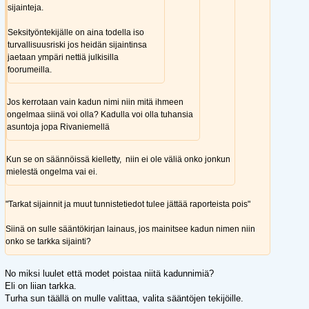
sijainteja.
Seksityöntekijälle on aina todella iso
turvallisuusriski jos heidän sijaintinsa
jaetaan ympäri nettiä julkisilla
foorumeilla.
Jos kerrotaan vain kadun nimi niin mitä ihmeen
ongelmaa siinä voi olla? Kadulla voi olla tuhansia
asuntoja jopa Rivaniemellä
Kun se on säännöissä kielletty, niin ei ole väliä onko jonkun
mielestä ongelma vai ei.
"Tarkat sijainnit ja muut tunnistetiedot tulee jättää raporteista pois"
Siinä on sulle sääntökirjan lainaus, jos mainitsee kadun nimen niin
onko se tarkka sijainti?
No miksi luulet että modet poistaa niitä kadunnimiä?
Eli on liian tarkka.
Turha sun täällä on mulle valittaa, valita sääntöjen tekijöille.