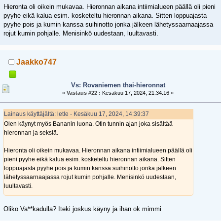
Hieronta oli oikein mukavaa. Hieronnan aikana intiimialueen päällä oli pieni
pyyhe eikä kalua esim. kosketeltu hieronnan aikana. Sitten loppuajasta
pyyhe pois ja kumin kanssa suihinotto jonka jälkeen lähetyssaarnaajassa
rojut kumin pohjalle. Menisinkö uudestaan, luultavasti.
Jaakko747
Vs: Rovaniemen thai-hieronnat
«
Vastaus #22 :
Kesäkuu 17, 2024, 21:34:16 »
Lainaus käyttäjältä: letle - Kesäkuu 17, 2024, 14:39:37
Olen käynyt myös Bananin luona. Otin tunnin ajan joka sisältää
hieronnan ja seksiä.
Hieronta oli oikein mukavaa. Hieronnan aikana intiimialueen päällä oli
pieni pyyhe eikä kalua esim. kosketeltu hieronnan aikana. Sitten
loppuajasta pyyhe pois ja kumin kanssa suihinotto jonka jälkeen
lähetyssaarnaajassa rojut kumin pohjalle. Menisinkö uudestaan,
luultavasti.
Oliko Va**kadulla? Iteki joskus käyny ja ihan ok mimmi