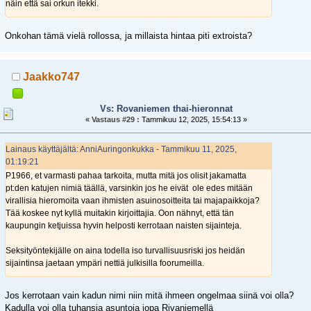
näin että sai orkun itekki.
Onkohan tämä vielä rollossa, ja millaista hintaa piti extroista?
Jaakko747
Vs: Rovaniemen thai-hieronnat
«
Vastaus #29 :
Tammikuu 12, 2025, 15:54:13 »
Lainaus käyttäjältä: AnniAuringonkukka - Tammikuu 11, 2025,
01:19:21
P1966, et varmasti pahaa tarkoita, mutta mitä jos olisit jakamatta
pt:den katujen nimiä täällä, varsinkin jos he eivät ole edes mitään
virallisia hieromoita vaan ihmisten asuinosoitteita tai majapaikkoja?
Tää koskee nyt kyllä muitakin kirjoittajia. Oon nähnyt, että tän
kaupungin ketjuissa hyvin helposti kerrotaan naisten sijainteja.
Seksityöntekijälle on aina todella iso turvallisuusriski jos heidän
sijaintinsa jaetaan ympäri nettiä julkisilla foorumeilla.
Jos kerrotaan vain kadun nimi niin mitä ihmeen ongelmaa siinä voi olla?
Kadulla voi olla tuhansia asuntoja jopa Rivaniemellä