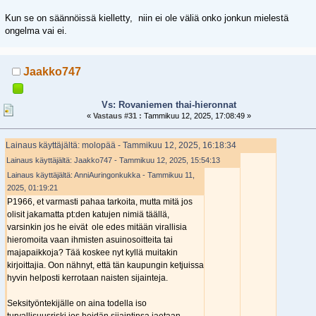
Kun se on säännöissä kielletty, niin ei ole väliä onko jonkun mielestä
ongelma vai ei.
Jaakko747
Vs: Rovaniemen thai-hieronnat
«
Vastaus #31 :
Tammikuu 12, 2025, 17:08:49 »
Lainaus käyttäjältä: molopää - Tammikuu 12, 2025, 16:18:34
Lainaus käyttäjältä: Jaakko747 - Tammikuu 12, 2025, 15:54:13
Lainaus käyttäjältä: AnniAuringonkukka - Tammikuu 11,
2025, 01:19:21
P1966, et varmasti pahaa tarkoita, mutta mitä jos
olisit jakamatta pt:den katujen nimiä täällä,
varsinkin jos he eivät ole edes mitään virallisia
hieromoita vaan ihmisten asuinosoitteita tai
majapaikkoja? Tää koskee nyt kyllä muitakin
kirjoittajia. Oon nähnyt, että tän kaupungin ketjuissa
hyvin helposti kerrotaan naisten sijainteja.
Seksityöntekijälle on aina todella iso