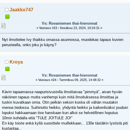
Jaakko747
Vs: Rovaniemen thai-hieronnat
«
Vastaus #23 :
Kesäkuu 23, 2024, 19:24:31 »
Nyt ilmottelee Ivy thaikku omassa asunnossa, muodokas tapaus kuvien
perusteella, onko joku jo käyny?
Kroya
Vs: Rovaniemen thai-hieronnat
«
Vastaus #24 :
Tammikuu 09, 2025, 14:48:32 »
Kävin tapaamassa naapurisivustolla ilmottaivaa "pimmyä", aivan hyvän
näköinen tapaus mutta vanhempi kuin mitä ilmoituksessa ilmoittaa ja
tuskin kuvatkaan omia. Otin pelkän seksin koska oli vähän muutakin
menoa tiedossa. Suihinotto heikko, yhdyntä heikko ja kaikenlisäksi jouduin
lopuksi hakkaamaan itse hanskaan kun alkoi se helvetillinen hoputus
10min kohdalla että "TULE JO!TULE JO!"
En käy toiste enkä kyllä suosittele muillekkaan... 130e tästäkin lystistä piti
kustantaa...