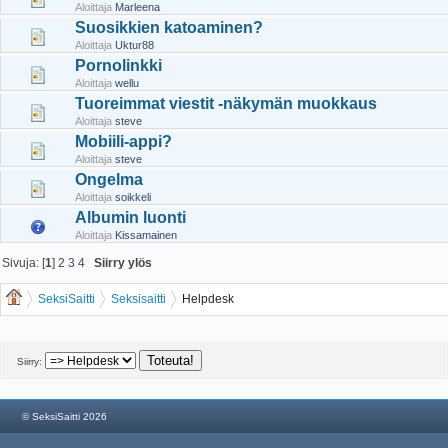
Aloittaja
Marleena
Suosikkien katoaminen?
Aloittaja
Uktur88
Pornolinkki
Aloittaja
wellu
Tuoreimmat viestit -näkymän muokkaus
Aloittaja
steve
Mobiili-appi?
Aloittaja
steve
Ongelma
Aloittaja
soikkeli
Albumin luonti
Aloittaja
Kissamainen
Sivuja: [
1
]
2
3
4
Siirry ylös
SeksiSaitti
Seksisaitti
Helpdesk
Siirry:
© SeksiSaitti 2026