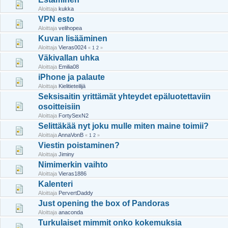
Aloittaja
kukka
VPN esto
Aloittaja
velihopea
Kuvan lisääminen
Aloittaja
Vieras0024
«
1
2
»
Väkivallan uhka
Aloittaja
Emilia08
iPhone ja palaute
Aloittaja
Kielitieteilijä
Seksisaitin yrittämät yhteydet epäluotettaviin
osoitteisiin
Aloittaja
FortySexN2
Selittäkää nyt joku mulle miten maine toimii?
Aloittaja
AnnaVonB
«
1
2
»
Viestin poistaminen?
Aloittaja
Jiminy
Nimimerkin vaihto
Aloittaja
Vieras1886
Kalenteri
Aloittaja
PervertDaddy
Just opening the box of Pandoras
Aloittaja
anaconda
Turkulaiset mimmit onko kokemuksia