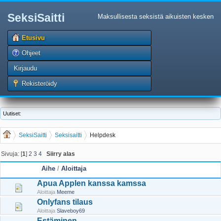
SeksiSaitti
Maksullisesta seksistä aikuisten kesken
Etusivu
Ohjeet
Kirjaudu
Rekisteröidy
Uutiset:
SeksiSaitti
Seksisaitti
Helpdesk
Sivuja: [
1
]
2
3
4
Siirry alas
Aihe
/
Aloittaja
Apua Applen kanssa kamssa
Aloittaja
Meeme
Onlyfans tilaus
Aloittaja
Slaveboy69
Estäminen