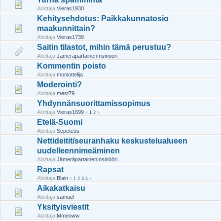
Aloittaja
Vieras1930
Kehitysehdotus: Paikkakunnatosio
maakunnittain?
Aloittaja
Vieras1739
Saitin tilastot, mihin tämä perustuu?
Aloittaja
JämeräpartainenInsinööri
Kommentin poisto
Aloittaja
moniottelija
Moderointi?
Aloittaja
mest79
Yhdynnänsuorittamissopimus
Aloittaja
Vieras1699
«
1
2
»
Etelä-Suomi
Aloittaja
Sepeteus
Nettideitit/seuranhaku keskustelualueen
uudelleennimeäminen
Aloittaja
JämeräpartainenInsinööri
Rapsat
Aloittaja
Blain
«
1
2
3
4
»
Aikakatkaisu
Aloittaja
samuel
Yksityisviestit
Aloittaja
Mmeoww