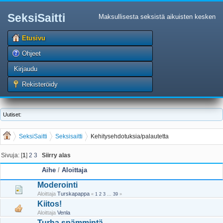
SeksiSaitti
Maksullisesta seksistä aikuisten kesken
Etusivu
Ohjeet
Kirjaudu
Rekisteröidy
Uutiset:
SeksiSaitti
Seksisaitti
Kehitysehdotuksia/palautetta
Sivuja: [
1
]
2
3
Siirry alas
Aihe
/
Aloittaja
Moderointi
Aloittaja
Turskapappa
«
1
2
3
...
39
»
Kiitos!
Aloittaja
Venla
Turha spämmintä