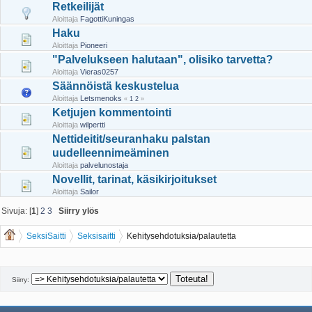
Retkeilijät
Aloittaja
FagottiKuningas
Haku
Aloittaja
Pioneeri
"Palvelukseen halutaan", olisiko tarvetta?
Aloittaja
Vieras0257
Säännöistä keskustelua
Aloittaja
Letsmenoks
«
1
2
»
Ketjujen kommentointi
Aloittaja
wilpertti
Nettideitit/seuranhaku palstan
uudelleennimeäminen
Aloittaja
palvelunostaja
Novellit, tarinat, käsikirjoitukset
Aloittaja
Sailor
Sivuja: [
1
]
2
3
Siirry ylös
SeksiSaitti
Seksisaitti
Kehitysehdotuksia/palautetta
Siirry: