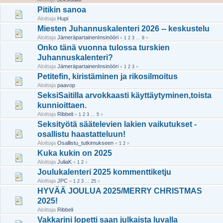
Pitikin sanoa
Aloittaja
Hupi
Miesten Juhannuskalenteri 2026 -- keskustelu
Aloittaja
JämeräpartainenInsinööri
«
1
2
3
...
9
»
Onko tänä vuonna tulossa turskien
Juhannuskalenteri?
Aloittaja
JämeräpartainenInsinööri
«
1
2
3
»
Petitefin, kiristäminen ja rikosilmoitus
Aloittaja
paavop
SeksiSaitilla arvokkaasti käyttäytyminen,toista
kunnioittaen.
Aloittaja
Ribbeli
«
1
2
3
...
5
»
Seksityötä säätelevien lakien vaikutukset -
osallistu haastatteluun!
Aloittaja
Osallistu_tutkimukseen
«
1
2
»
Kuka kukin on 2025
Aloittaja
JuliaK
«
1
2
»
Joulukalenteri 2025 kommenttiketju
Aloittaja
JPC
«
1
2
3
...
25
»
HYVÄÄ JOULUA 2025/MERRY CHRISTMAS
2025!
Aloittaja
Ribbeli
Vakkarini lopetti saan julkaista luvalla