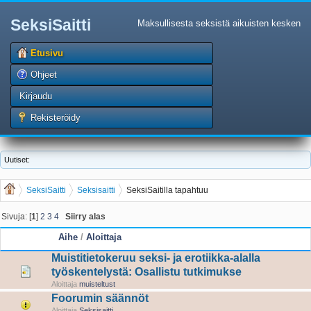
SeksiSaitti
Maksullisesta seksistä aikuisten kesken
Etusivu
Ohjeet
Kirjaudu
Rekisteröidy
Uutiset:
SeksiSaitti
Seksisaitti
SeksiSaitilla tapahtuu
Sivuja: [
1
]
2
3
4
Siirry alas
Aihe
/
Aloittaja
Muistitietokeruu seksi- ja erotiikka-alalla
työskentelystä: Osallistu tutkimukse
Aloittaja
muisteltust
Foorumin säännöt
Aloittaja
Seksisaitti