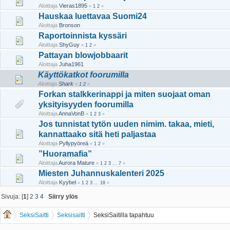
Aloittaja
Vieras1895
«
1
2
»
Hauskaa luettavaa Suomi24
Aloittaja
Bronson
Raportoinnista kyssäri
Aloittaja
ShyGuy
«
1
2
»
Pattayan blowjobbaarit
Aloittaja
Juha1961
Käyttökatkot foorumilla
Aloittaja
Shark
«
1
2
»
Forkan stalkkerinappi ja miten suojaat oman
yksityisyyden foorumilla
Aloittaja
AnnaVonB
«
1
2
3
»
Jos tunnistat tytön uuden nimim. takaa, mieti,
kannattaako sitä heti paljastaa
Aloittaja
Pyllypyöreä
«
1
2
»
”Huoramafia”
Aloittaja
Aurora Mature
«
1
2
3
...
7
»
Miesten Juhannuskalenteri 2025
Aloittaja
Kyybel
«
1
2
3
...
18
»
Sivuja: [
1
]
2
3
4
Siirry ylös
SeksiSaitti
Seksisaitti
SeksiSaitilla tapahtuu