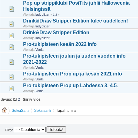
Pop up strippiklubi PosiTits juhlii Halloweenia
Helsingissä
Aloittaja
ladyclitter
«
1
2
»
Drink&Draw Stripper Edition tulee uudelleen!
Aloittaja
ladyclitter
Drink&Draw Stripper Edition
Aloittaja
ladyclitter
Pro-tukipisteen kesän 2022 info
Aloittaja
Venla
Pro-tukipisteen joulun ja uuden vuoden info
2021-2022
Aloittaja
Venla
Pro-tukipisteen Prop up ja kesän 2021 info
Aloittaja
Venla
Pro-tukipisteen Prop up Lahdessa 3.-4.5.
Aloittaja
Venla
Sivuja: [
1
]
2
Siirry ylös
SeksiSaitti
Seksisaitti
Tapahtumia
Siirry: