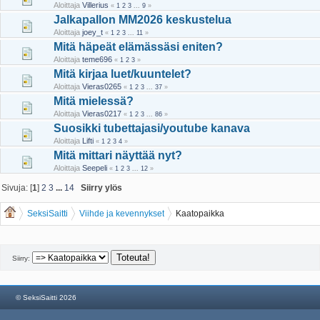
Aloittaja
Villerius
«
1
2
3
...
9
»
Jalkapallon MM2026 keskustelua
Aloittaja
joey_t
«
1
2
3
...
11
»
Mitä häpeät elämässäsi eniten?
Aloittaja
teme696
«
1
2
3
»
Mitä kirjaa luet/kuuntelet?
Aloittaja
Vieras0265
«
1
2
3
...
37
»
Mitä mielessä?
Aloittaja
Vieras0217
«
1
2
3
...
86
»
Suosikki tubettajasi/youtube kanava
Aloittaja
Lifti
«
1
2
3
4
»
Mitä mittari näyttää nyt?
Aloittaja
Seepeli
«
1
2
3
...
12
»
Sivuja: [
1
]
2
3
...
14
Siirry ylös
SeksiSaitti
Viihde ja kevennykset
Kaatopaikka
Siirry:
© SeksiSaitti 2026