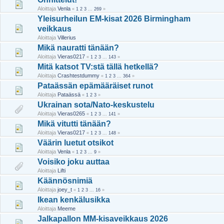
Aloittaja
Venla
«
1
2
3
...
269
»
Yleisurheilun EM-kisat 2026 Birmingham
veikkaus
Aloittaja
Villerius
Mikä nauratti tänään?
Aloittaja
Vieras0217
«
1
2
3
...
143
»
Mitä katsot TV:stä tällä hetkellä?
Aloittaja
Crashtestdummy
«
1
2
3
...
364
»
Pataässän epämääräiset runot
Aloittaja
Pataässä
«
1
2
3
»
Ukrainan sota/Nato-keskustelu
Aloittaja
Vieras0265
«
1
2
3
...
141
»
Mikä vitutti tänään?
Aloittaja
Vieras0217
«
1
2
3
...
148
»
Väärin luetut otsikot
Aloittaja
Venla
«
1
2
3
...
9
»
Voisiko joku auttaa
Aloittaja
Lifti
Käännösnimiä
Aloittaja
joey_t
«
1
2
3
...
16
»
Ikean kenkälusikka
Aloittaja
Meeme
Jalkapallon MM-kisaveikkaus 2026